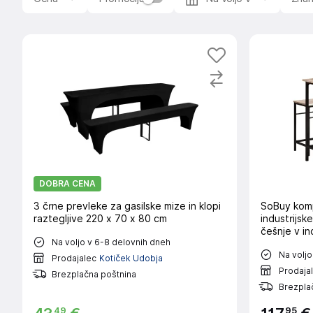
DOBRA CENA
3 črne prevleke za gasilske mize in klopi
SoBuy kompl
raztegljive 220 x 70 x 80 cm
industrijsk
češnje v in
Na voljo v 6-8 delovnih dneh
Na voljo
Prodajalec
Kotiček Udobja
Prodaja
Brezplačna poštnina
Brezpla
49
95