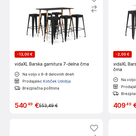
-
13,00 €
-
2,00 €
vidaXL Barska garnitura 7-delna črna
vidaXL Bars
črna
Na voljo v 6-8 delovnih dneh
Na voljo
Prodajalec
Kotiček Udobja
Prodaja
Brezplačna poštnina
Brezpla
49
49
540
€
409
553,49 €