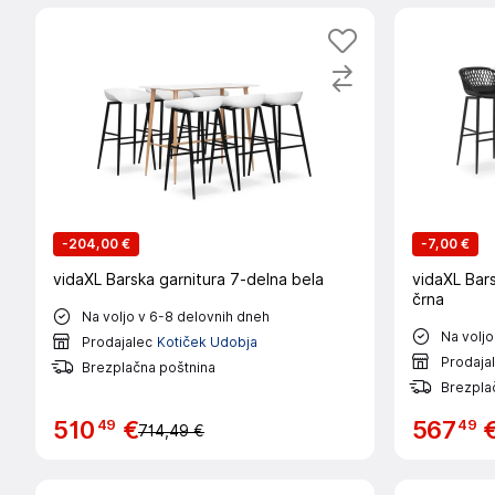
-
204,00 €
-
7,00 €
vidaXL Barska garnitura 7-delna bela
vidaXL Bars
črna
Na voljo v 6-8 delovnih dneh
Na voljo
Prodajalec
Kotiček Udobja
Prodaja
Brezplačna poštnina
Brezpla
49
49
510
€
567
714,49 €