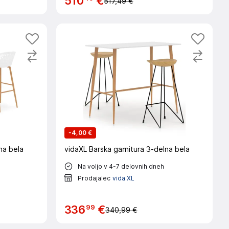
510
€
517,49 €
-
4,00 €
na bela
vidaXL Barska garnitura 3-delna bela
Na voljo v 4-7 delovnih dneh
Prodajalec
vida XL
99
336
€
340,99 €