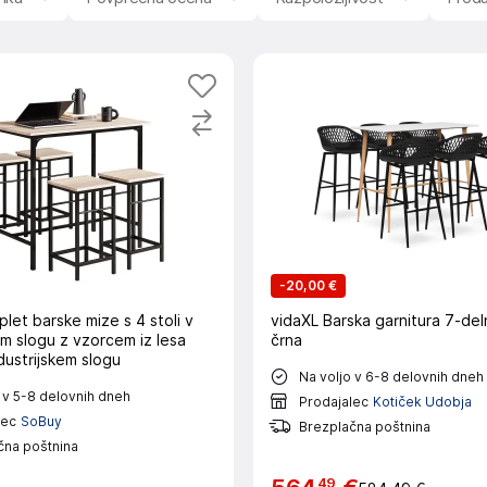
-
20,00 €
et barske mize s 4 stoli v
vidaXL Barska garnitura 7-del
em slogu z vzorcem iz lesa
črna
dustrijskem slogu
Na voljo v 6-8 delovnih dneh
 v 5-8 delovnih dneh
Prodajalec
Kotiček Udobja
lec
SoBuy
Brezplačna poštnina
čna poštnina
49