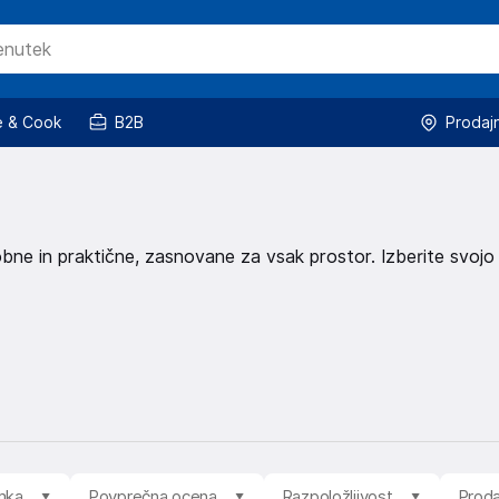
 & Cook
B2B
Prodaj
dobne in praktične, zasnovane za vsak prostor. Izberite svojo
mka
Povprečna ocena
Razpoložljivost
Proda