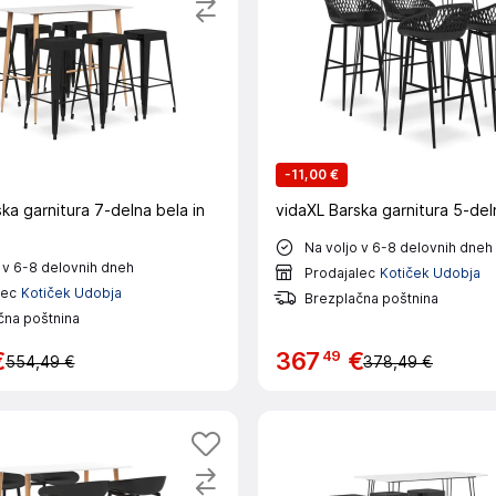
-
11,00 €
ka garnitura 7-delna bela in
vidaXL Barska garnitura 5-del
Na voljo v 6-8 delovnih dneh
 v 6-8 delovnih dneh
Prodajalec
Kotiček Udobja
lec
Kotiček Udobja
Brezplačna poštnina
čna poštnina
49
€
367
€
554,49 €
378,49 €