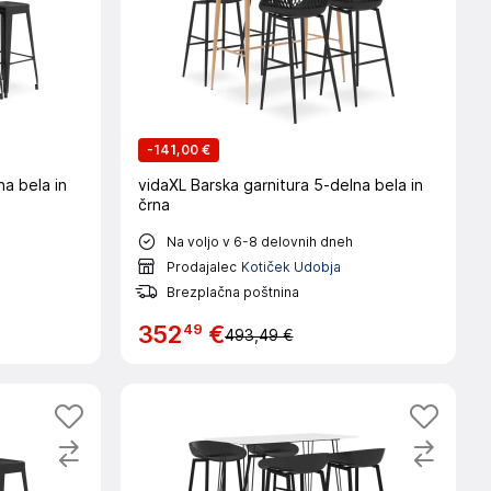
-
141,00 €
na bela in
vidaXL Barska garnitura 5-delna bela in
črna
Na voljo v 6-8 delovnih dneh
Prodajalec
Kotiček Udobja
Brezplačna poštnina
49
352
€
493,49 €