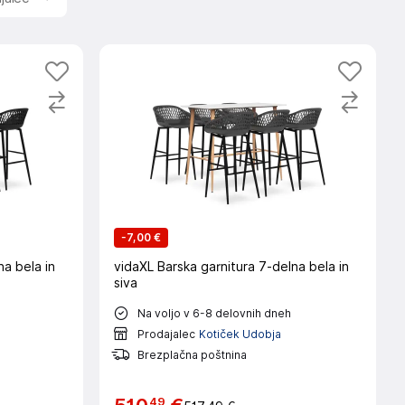
-
7,00 €
na bela in
vidaXL Barska garnitura 7-delna bela in
siva
Na voljo v 6-8 delovnih dneh
Prodajalec
Kotiček Udobja
Brezplačna poštnina
49