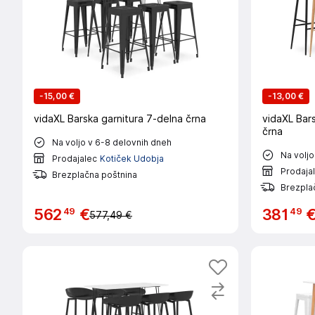
-
15,00 €
-
13,00 €
vidaXL Barska garnitura 7-delna črna
vidaXL Bars
črna
Na voljo v 6-8 delovnih dneh
Na voljo
Prodajalec
Kotiček Udobja
Prodaja
Brezplačna poštnina
Brezpla
49
49
562
€
381
577,49 €