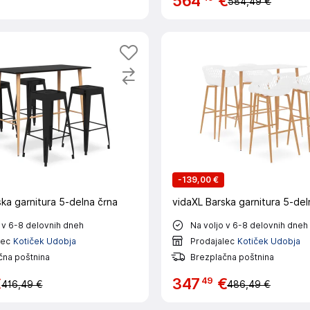
564
€
584,49 €
-
139,00 €
ka garnitura 5-delna črna
vidaXL Barska garnitura 5-del
 v 6-8 delovnih dneh
Na voljo v 6-8 delovnih dneh
lec
Kotiček Udobja
Prodajalec
Kotiček Udobja
čna poštnina
Brezplačna poštnina
49
€
347
€
416,49 €
486,49 €