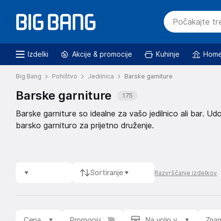
Izdelki
Akcije & promocije
Kuhinje
Home
Big Bang
Pohištvo
Jedilnica
Barske garniture
Barske garniture
175
Barske garniture so idealne za vašo jedilnico ali bar. U
barsko garnituro za prijetno druženje.
Sortiranje
Razvrščanje izdelkov
Cena
Promocija
Na voljo v
Zna