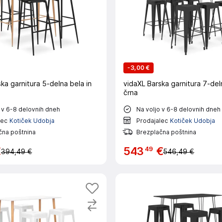
-
3,00 €
ka garnitura 5-delna bela in
vidaXL Barska garnitura 7-del
črna
 v 6-8 delovnih dneh
Na voljo v 6-8 delovnih dneh
lec
Kotiček Udobja
Prodajalec
Kotiček Udobja
čna poštnina
Brezplačna poštnina
49
€
543
€
394,49 €
546,49 €