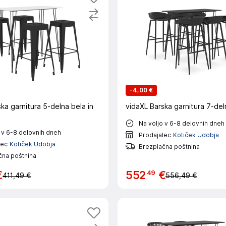
-
4,00 €
ka garnitura 5-delna bela in
vidaXL Barska garnitura 7-del
Na voljo v 6-8 delovnih dneh
 v 6-8 delovnih dneh
Prodajalec
Kotiček Udobja
lec
Kotiček Udobja
Brezplačna poštnina
čna poštnina
49
€
552
€
411,49 €
556,49 €