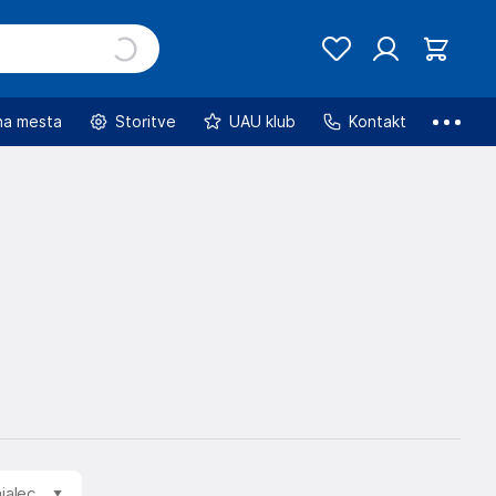
na mesta
Storitve
UAU klub
Kontakt
jalec