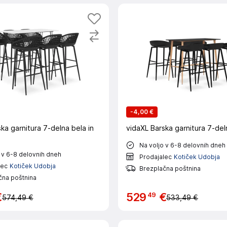
-
4,00 €
ka garnitura 7-delna bela in
vidaXL Barska garnitura 7-del
Na voljo v 6-8 delovnih dneh
 v 6-8 delovnih dneh
Prodajalec
Kotiček Udobja
lec
Kotiček Udobja
Brezplačna poštnina
čna poštnina
49
€
529
€
574,49 €
533,49 €