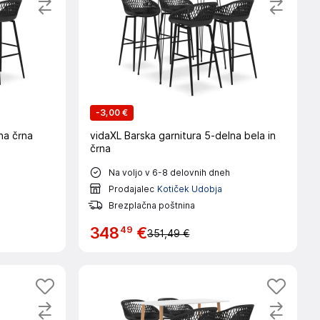
-
3,00 €
na črna
vidaXL Barska garnitura 5-delna bela in
črna
Na voljo v 6-8 delovnih dneh
Prodajalec
Kotiček Udobja
Brezplačna poštnina
49
348
€
351,49 €