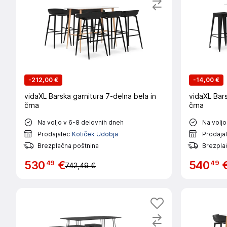
-
212,00 €
-
14,00 €
vidaXL Barska garnitura 7-delna bela in
vidaXL Bars
črna
črna
Na voljo v 6-8 delovnih dneh
Na voljo
Prodajalec
Kotiček Udobja
Prodaja
Brezplačna poštnina
Brezpla
49
49
530
€
540
742,49 €