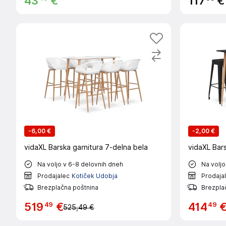
43
€
117
€
-
6,00 €
-
2,00 €
vidaXL Barska garnitura 7-delna bela
vidaXL Bars
Na voljo v 6-8 delovnih dneh
Na voljo
Prodajalec
Kotiček Udobja
Prodaja
Brezplačna poštnina
Brezpla
49
49
519
€
414
525,49 €