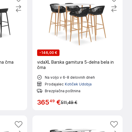
-
146,00 €
na črna
vidaXL Barska garnitura 5-delna bela in
črna
Na voljo v 6-8 delovnih dneh
Prodajalec
Kotiček Udobja
Brezplačna poštnina
49
365
€
511,49 €