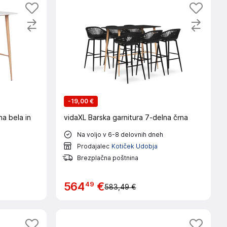
-
19,00 €
na bela in
vidaXL Barska garnitura 7-delna črna
Na voljo v 6-8 delovnih dneh
Prodajalec
Kotiček Udobja
Brezplačna poštnina
49
564
€
583,49 €