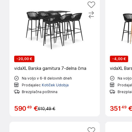
-
20,00 €
-
4,00 €
vidaXL Barska garnitura 7-delna črna
vidaXL Bars
Na voljo v 6-8 delovnih dneh
Na voljo
Prodajalec
Kotiček Udobja
Prodaja
Brezplačna poštnina
Brezpla
49
49
590
€
351
610,49 €