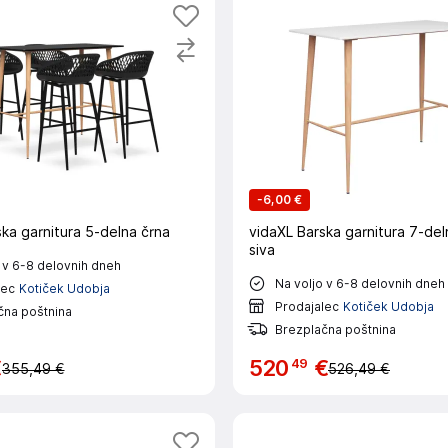
-
6,00 €
ka garnitura 5-delna črna
vidaXL Barska garnitura 7-del
siva
 v 6-8 delovnih dneh
Na voljo v 6-8 delovnih dneh
lec
Kotiček Udobja
Prodajalec
Kotiček Udobja
čna poštnina
Brezplačna poštnina
49
€
520
€
355,49 €
526,49 €