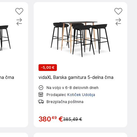
-
5,00 €
na črna
vidaXL Barska garnitura 5-delna črna
Na voljo v 6-8 delovnih dneh
Prodajalec
Kotiček Udobja
Brezplačna poštnina
49
380
€
385,49 €