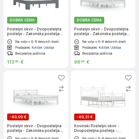
DOBRA CENA
DOBRA CENA
Posteljni okvir - Dvoposteljna
Posteljni okvir - Dvoposteljna
postelja - Zakonska postelja
postelja - Zakonska postelja
siv iz trdne borovine 140x200
bel iz trdne borovine 120x200
Na voljo v 6-8 delovnih dneh
Na voljo v 6-8 delovnih dneh
cm-J15038
cm-J9994
Prodajalec
Kotiček Udobja
Prodajalec
Kotiček Udobja
Brezplačna poštnina
Brezplačna poštnina
113
€
96
€
68
68
-
40,00 €
-
40,31 €
Posteljni okvir - Dvoposteljna
Kovinski Posteljni okvir -
postelja - Zakonska postelja
Dvoposteljna postelja -
bel iz trdne borovine 140x200
Zakonska postelja z vzglavjem
Na voljo v 6-8 delovnih dneh
Na voljo v 6-8 delovnih dneh