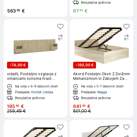
Brezplačna poštnina
563
€
67
€
99
49
-
74,00 €
-
160,00 €
vidaXL Posteljno vzglavje z
Akord Posteljni Okvir Z Dvižnim
omaricami sonoma hrast
Mehanizmom In Zabojem Za
konstruiran les
Posteljnino, Hrast Sonoma
Na voljo v 6-8 delovnih dneh
Na voljo v 5-7 delovnih dneh
Prodajalec
Kotiček Udobja
Prodajalec
Megga
Brezplačna poštnina
Brezplačna poštnina
185
€
641
€
49
00
259,49 €
801,00 €