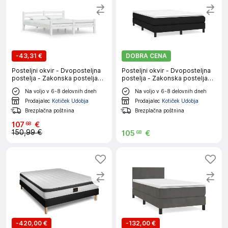
-
43,31 €
DOBRA CENA
Posteljni okvir - Dvoposteljna
Posteljni okvir - Dvoposteljna
postelja - Zakonska postelja
postelja - Zakonska postelja
bel iz trdne borovine 160x200
brez vzmetnice črn 140x200
Na voljo v 6-8 delovnih dneh
Na voljo v 6-8 delovnih dneh
cm-J3036
cm blago-J11749
Prodajalec
Kotiček Udobja
Prodajalec
Kotiček Udobja
Brezplačna poštnina
Brezplačna poštnina
107
€
68
150,99 €
105
€
68
-
420,00 €
-
132,00 €