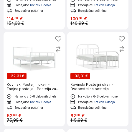
cm-J10029
in vznožjem bel 140x200 cm
Prodajalec
Kotiček Udobja
Prodajalec
Kotiček Udobja
Brezplačna poštnina
Brezplačna poštnina
114
€
100
€
68
68
154,68 €
140,99 €
-
22,31 €
-
33,31 €
Kovinski Posteljni okvir -
Kovinski Posteljni okvir -
Enojna postelja - Postelja za
Dvoposteljna postelja -
odrasle z vzglavjem in
Zakonska postelja z vzglavjem
Na voljo v 6-8 delovnih dneh
Na voljo v 6-8 delovnih dneh
vznožjem bel 100x190 cm
in vznožjem bel 120x200 cm
Prodajalec
Kotiček Udobja
Prodajalec
Kotiček Udobja
Brezplačna poštnina
Brezplačna poštnina
53
€
82
€
68
68
75,99 €
115,99 €