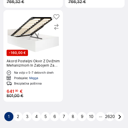
766,32 €
766,32 €
-
160,00 €
Akord Posteljni Okvir Z Dvižnim
Mehanizmom In Zabojem Za
Posteljnino, Bela
Na voljo v 5-7 delovnih dneh
Prodajalec
Megga
Brezplačna poštnina
641
€
00
801,00 €
...
1
2
3
4
5
6
7
8
9
10
2620