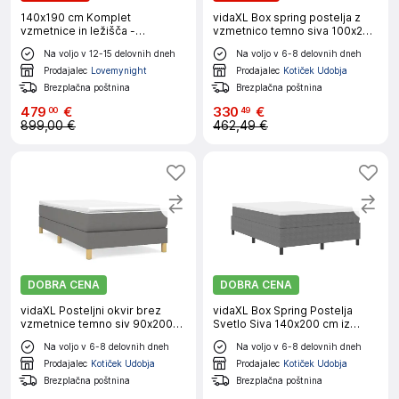
140x190 cm Komplet
vidaXL Box spring postelja z
vzmetnice in ležišča -
vzmetnico temno siva 100x200
Supérieur
cm žamet
Na voljo v 12-15 delovnih dneh
Na voljo v 6-8 delovnih dneh
Prodajalec
Lovemynight
Prodajalec
Kotiček Udobja
Brezplačna poštnina
Brezplačna poštnina
479
€
330
€
00
49
899,00 €
462,49 €
DOBRA CENA
DOBRA CENA
vidaXL Posteljni okvir brez
vidaXL Box Spring Postelja
vzmetnice temno siv 90x200
Svetlo Siva 140x200 cm iz
cm blago
Kodrasto Tkanine
Na voljo v 6-8 delovnih dneh
Na voljo v 6-8 delovnih dneh
Prodajalec
Kotiček Udobja
Prodajalec
Kotiček Udobja
Brezplačna poštnina
Brezplačna poštnina