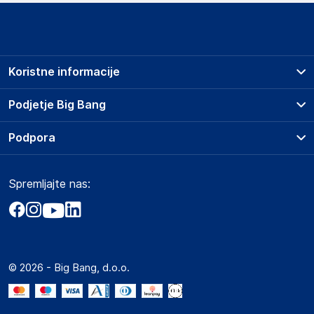
Koristne informacije
Prodajna mesta
Podjetje Big Bang
Splošni pogoji
O podjetju
Podpora
Storitve
Kontakti
Dostava, vnos in odvoz
Pogosta vprašanja
Družbena odgovornost
Načini plačila
Spremljajte nas:
Marketplace
Obvestila za javnost
Nakup na obroke
Kako oddati naročilo?
Akt o digitalnih storitvah
Zavarovanje izdelkov
Vračila in reklamacije
Prodaja podjetjem
Politika zasebnosti
Big Partner - distribucija
Spletni piškotki
© 2026 - Big Bang, d.o.o.
Marketplace za partnerje
Novosti
Interna varna linija za prijavo kršitev po ZZPRI