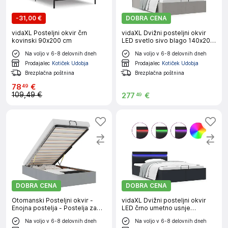
-
31,00 €
DOBRA CENA
vidaXL Posteljni okvir črn
vidaXL Dvižni posteljni okvir
kovinski 90x200 cm
LED svetlo sivo blago 140x200
cm
Na voljo v 6-8 delovnih dneh
Na voljo v 6-8 delovnih dneh
Prodajalec
Kotiček Udobja
Prodajalec
Kotiček Udobja
Brezplačna poštnina
Brezplačna poštnina
78
€
49
109,49 €
277
€
49
DOBRA CENA
DOBRA CENA
Otomanski Posteljni okvir -
vidaXL Dvižni posteljni okvir
Enojna postelja - Postelja za
LED črno umetno usnje
odrasle brez vzmetnice siv
140x200 cm
Na voljo v 6-8 delovnih dneh
Na voljo v 6-8 delovnih dneh
80x200 cm blago-J1959