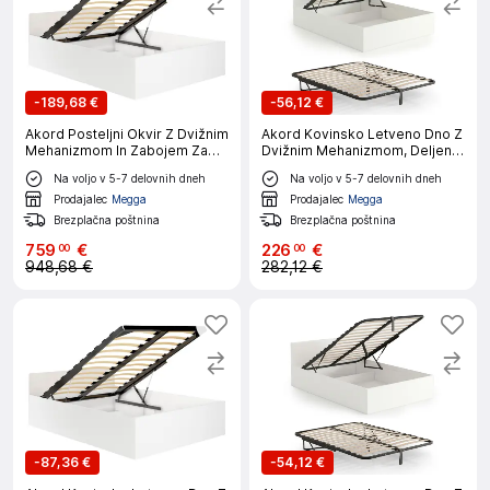
-
189,68 €
-
56,12 €
Akord Posteljni Okvir Z Dvižnim
Akord Kovinsko Letveno Dno Z
Mehanizmom In Zabojem Za
Dvižnim Mehanizmom, Deljen,
Posteljnino, Bela
28 Letvic
Na voljo v 5-7 delovnih dneh
Na voljo v 5-7 delovnih dneh
Prodajalec
Megga
Prodajalec
Megga
Brezplačna poštnina
Brezplačna poštnina
759
€
226
€
00
00
948,68 €
282,12 €
-
87,36 €
-
54,12 €