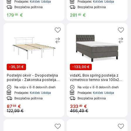
Prodajalec
Kotiček Udobja
Prodajalec
Kotiček Udobja
Brezplačna poštnina
Brezplačna poštnina
179
€
281
€
68
49
-
35,31 €
-
133,00 €
Posteljni okvir - Dvoposteljna
vidaXL Box spring postelja z
postelja - Zakonska postelja
vzmetnico temno siva 100x200
bel kovinski 140x200 cm-
cm žamet
Na voljo v 6-8 delovnih dneh
Na voljo v 6-8 delovnih dneh
J10240
Prodajalec
Kotiček Udobja
Prodajalec
Kotiček Udobja
Brezplačna poštnina
Brezplačna poštnina
87
€
333
€
68
49
122,99 €
466,49 €