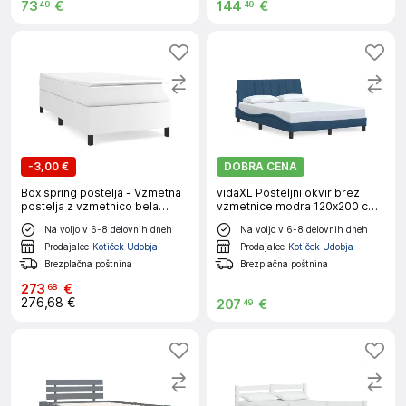
73
€
144
€
49
49
-
3,00 €
DOBRA CENA
Box spring postelja - Vzmetna
vidaXL Posteljni okvir brez
postelja z vzmetnico bela
vzmetnice modra 120x200 cm
80x200 cm umetno usnje
tkanina
Na voljo v 6-8 delovnih dneh
Na voljo v 6-8 delovnih dneh
SL12683
Prodajalec
Kotiček Udobja
Prodajalec
Kotiček Udobja
Brezplačna poštnina
Brezplačna poštnina
273
€
68
276,68 €
207
€
49