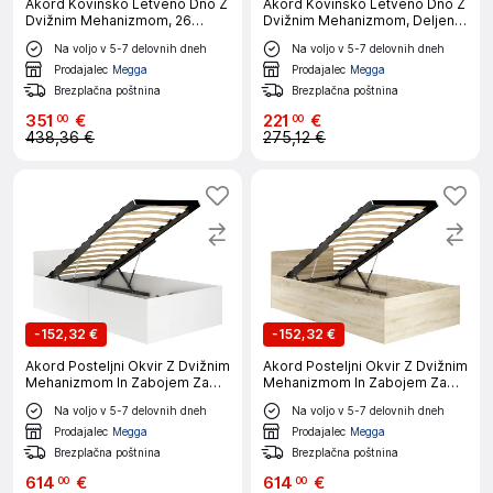
Akord Kovinsko Letveno Dno Z
Akord Kovinsko Letveno Dno Z
Dvižnim Mehanizmom, 26
Dvižnim Mehanizmom, Deljen,
Letvic
28 Letvic
Na voljo v 5-7 delovnih dneh
Na voljo v 5-7 delovnih dneh
Prodajalec
Megga
Prodajalec
Megga
Brezplačna poštnina
Brezplačna poštnina
351
€
221
€
00
00
438,36 €
275,12 €
-
152,32 €
-
152,32 €
Akord Posteljni Okvir Z Dvižnim
Akord Posteljni Okvir Z Dvižnim
Mehanizmom In Zabojem Za
Mehanizmom In Zabojem Za
Posteljnino, Bela
Posteljnino, Hrast Sonoma
Na voljo v 5-7 delovnih dneh
Na voljo v 5-7 delovnih dneh
Prodajalec
Megga
Prodajalec
Megga
Brezplačna poštnina
Brezplačna poštnina
614
€
614
€
00
00