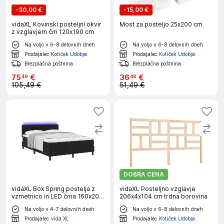
-
30,00 €
-
15,00 €
vidaXL Kovinski posteljni okvir
Most za posteljo 25x200 cm
z vzglavjem črn 120x190 cm
Na voljo v 6-8 delovnih dneh
Na voljo v 6-8 delovnih dneh
Prodajalec
Kotiček Udobja
Prodajalec
Kotiček Udobja
Brezplačna poštnina
Brezplačna poštnina
75
€
36
€
49
49
105,49 €
51,49 €
DOBRA CENA
vidaXL Box Spring postelja z
vidaXL Posteljno vzglavje
vzmetnico in LED črna 160x200
206x4x104 cm trdna borovina
cm tkanina
Na voljo v 4-7 delovnih dneh
Na voljo v 6-8 delovnih dneh
Prodajalec
vida XL
Prodajalec
Kotiček Udobja