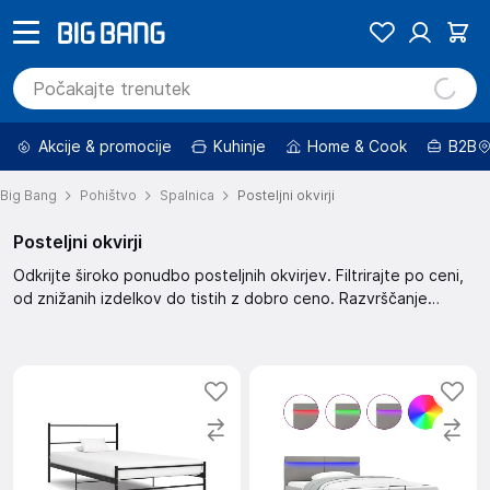
Akcije & promocije
Kuhinje
Home & Cook
B2B
Big Bang
Pohištvo
Spalnica
Posteljni okvirji
Posteljni okvirji
Odkrijte široko ponudbo posteljnih okvirjev. Filtrirajte po ceni,
od znižanih izdelkov do tistih z dobro ceno. Razvrščanje
omogoča prikaz po priporočilu, hitri dostavi, najboljši oceni,
novejšim izdelkom, višjem popustu ali ceni.