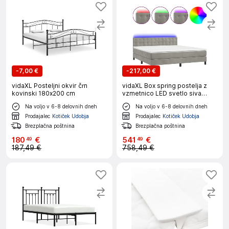
-
7,00 €
-
217,00 €
vidaXL Posteljni okvir črn
vidaXL Box spring postelja z
kovinski 180x200 cm
vzmetnico LED svetlo siva
180x200cm žamet
Na voljo v 6-8 delovnih dneh
Na voljo v 6-8 delovnih dneh
Prodajalec
Kotiček Udobja
Prodajalec
Kotiček Udobja
Brezplačna poštnina
Brezplačna poštnina
180
€
541
€
49
49
187,49 €
758,49 €