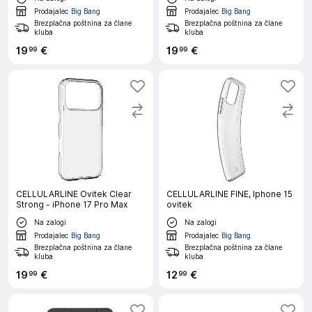
Prodajalec
Big Bang
Prodajalec
Big Bang
Brezplačna poštnina za člane
Brezplačna poštnina za člane
kluba
kluba
19
€
19
€
99
99
CELLULARLINE Ovitek Clear
CELLULARLINE FINE, Iphone 15
Strong - iPhone 17 Pro Max
ovitek
Na zalogi
Na zalogi
Prodajalec
Big Bang
Prodajalec
Big Bang
Brezplačna poštnina za člane
Brezplačna poštnina za člane
kluba
kluba
19
€
12
€
99
99