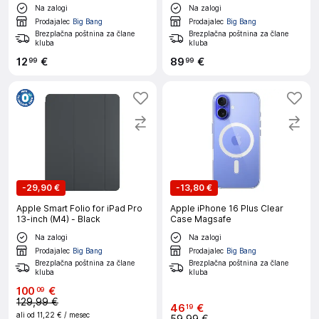
mapa
Na zalogi
Na zalogi
Prodajalec
Big Bang
Prodajalec
Big Bang
Brezplačna poštnina za člane
Brezplačna poštnina za člane
kluba
kluba
12
€
89
€
99
99
-
29,90 €
-
13,80 €
Apple Smart Folio for iPad Pro
Apple iPhone 16 Plus Clear
13-inch (M4) - Black
Case Magsafe
Na zalogi
Na zalogi
Prodajalec
Big Bang
Prodajalec
Big Bang
Brezplačna poštnina za člane
Brezplačna poštnina za člane
kluba
kluba
100
€
09
129,99 €
46
€
19
ali od
11,22 €
/ mesec