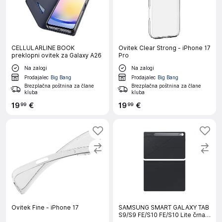
CELLULARLINE BOOK
Ovitek Clear Strong - iPhone 17
preklopni ovitek za Galaxy A26
Pro
Na zalogi
Na zalogi
Prodajalec
Big Bang
Prodajalec
Big Bang
Brezplačna poštnina za člane
Brezplačna poštnina za člane
kluba
kluba
19
€
19
€
99
99
Ovitek Fine - iPhone 17
SAMSUNG SMART GALAXY TAB
S9/S9 FE/S10 FE/S10 Lite črna