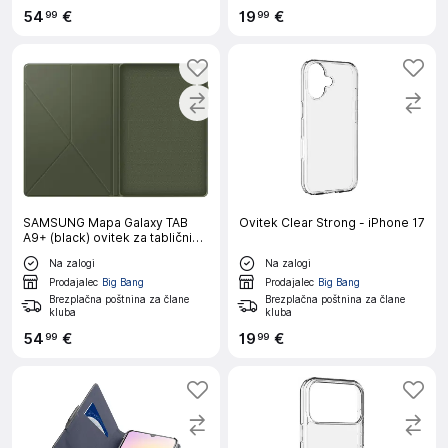
54
€
19
€
99
99
SAMSUNG Mapa Galaxy TAB
Ovitek Clear Strong - iPhone 17
A9+ (black) ovitek za tablični
računalnik
Na zalogi
Na zalogi
Prodajalec
Big Bang
Prodajalec
Big Bang
Brezplačna poštnina za člane
Brezplačna poštnina za člane
kluba
kluba
54
€
19
€
99
99