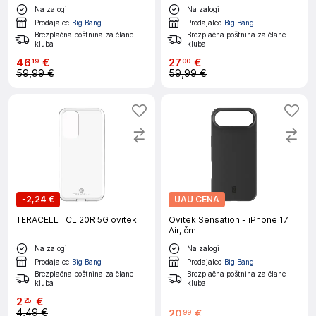
Na zalogi
Na zalogi
Prodajalec
Big Bang
Prodajalec
Big Bang
Brezplačna poštnina za člane
Brezplačna poštnina za člane
kluba
kluba
46
€
27
€
19
00
59,99 €
59,99 €
-
2,24 €
UAU CENA
TERACELL TCL 20R 5G ovitek
Ovitek Sensation - iPhone 17
Air, črn
Na zalogi
Na zalogi
Prodajalec
Big Bang
Prodajalec
Big Bang
Brezplačna poštnina za člane
Brezplačna poštnina za člane
kluba
kluba
2
€
25
4,49 €
20
€
99