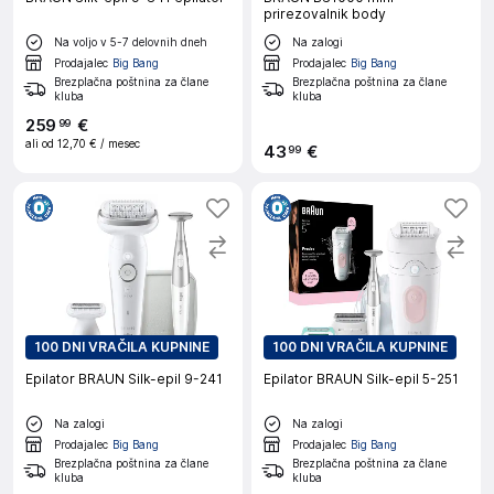
prirezovalnik body
Na voljo v 5-7 delovnih dneh
Na zalogi
Prodajalec
Big Bang
Prodajalec
Big Bang
Brezplačna poštnina za člane
Brezplačna poštnina za člane
kluba
kluba
259
€
99
ali od
12,70 €
/ mesec
43
€
99
100 DNI VRAČILA KUPNINE
100 DNI VRAČILA KUPNINE
Epilator BRAUN Silk-epil 9-241
Epilator BRAUN Silk-epil 5-251
Na zalogi
Na zalogi
Prodajalec
Big Bang
Prodajalec
Big Bang
Brezplačna poštnina za člane
Brezplačna poštnina za člane
kluba
kluba