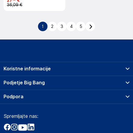
27
€
36,09 €
1
2
3
4
5
Koristne informacije
Prodajna mesta
Podjetje Big Bang
Splošni pogoji
O podjetju
Podpora
Storitve
Kontakti
Dostava, vnos in odvoz
Pogosta vprašanja
Družbena odgovornost
Načini plačila
Spremljajte nas:
Marketplace
Obvestila za javnost
Nakup na obroke
Kako oddati naročilo?
Akt o digitalnih storitvah
Zavarovanje izdelkov
Vračila in reklamacije