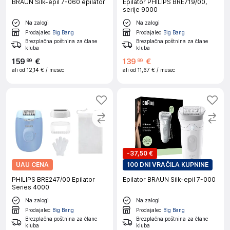
BRAUN Silk-epil 7-060 epilator
Epilator PHILIPS BRE719/00,
serije 9000
Na zalogi
Na zalogi
Prodajalec
Big Bang
Prodajalec
Big Bang
Brezplačna poštnina za člane
Brezplačna poštnina za člane
kluba
kluba
159
€
139
€
99
99
ali od
12,14 €
/ mesec
ali od
11,67 €
/ mesec
-
37,50 €
UAU CENA
100 DNI VRAČILA KUPNINE
PHILIPS BRE247/00 Epilator
Epilator BRAUN Silk-epil 7-000
Series 4000
Na zalogi
Na zalogi
Prodajalec
Big Bang
Prodajalec
Big Bang
Brezplačna poštnina za člane
Brezplačna poštnina za člane
kluba
kluba