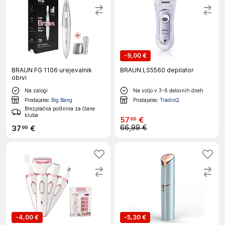
-
9,00 €
BRAUN FG 1106 urejevalnik
BRAUN LS5560 depilator
obrvi
Na zalogi
Na voljo v 3-6 delovnih dneh
Prodajalec
Big Bang
Prodajalec
TradinQ
Brezplačna poštnina za člane
kluba
57
€
99
66,99 €
37
€
99
-
4,00 €
-
5,30 €