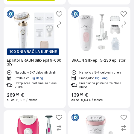
100 DNI VRAČILA KUPNINE
Epilator BRAUN Silk-epil 9-060
BRAUN Silk-epil 5-230 epilator
3D
Na voljo v 5-7 delovnih dneh
Na voljo v 5-7 delovnih dneh
Prodajalec
Big Bang
Prodajalec
Big Bang
Brezplačna poštnina za člane
Brezplačna poštnina za člane
kluba
kluba
269
€
139
€
99
99
ali od
13,19 €
/ mesec
ali od
10,63 €
/ mesec