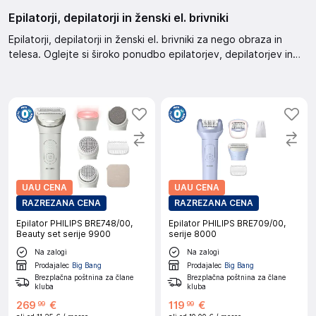
Epilatorji, depilatorji in ženski el. brivniki
Epilatorji, depilatorji in ženski el. brivniki za nego obraza in
telesa. Oglejte si široko ponudbo epilatorjev, depilatorjev in
ženskih električnih brivnikov. Izberite iz raznolike ponudbe
izdelkov za osebno nego.
UAU CENA
UAU CENA
RAZREZANA CENA
RAZREZANA CENA
Epilator PHILIPS BRE748/00,
Epilator PHILIPS BRE709/00,
Beauty set serije 9900
serije 8000
Na zalogi
Na zalogi
Prodajalec
Big Bang
Prodajalec
Big Bang
Brezplačna poštnina za člane
Brezplačna poštnina za člane
kluba
kluba
269
€
119
€
99
99