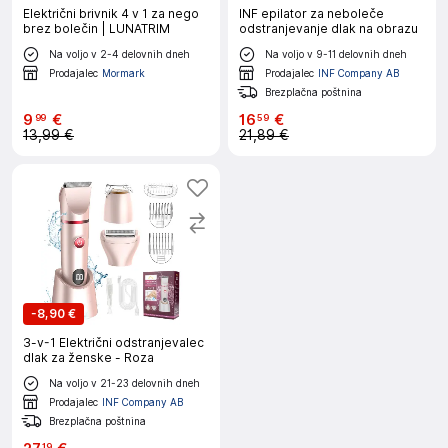
Električni brivnik 4 v 1 za nego
INF epilator za neboleče
brez bolečin | LUNATRIM
odstranjevanje dlak na obrazu
Na voljo v 2-4 delovnih dneh
Na voljo v 9-11 delovnih dneh
Prodajalec
Mormark
Prodajalec
INF Company AB
Brezplačna poštnina
9
€
16
€
99
59
13,99 €
21,89 €
-
8,90 €
3-v-1 Električni odstranjevalec
dlak za ženske - Roza
Na voljo v 21-23 delovnih dneh
Prodajalec
INF Company AB
Brezplačna poštnina
19