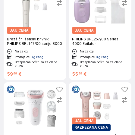
UAU CENA
UAU CENA
Brezžični ženski brivnik
PHILIPS BRE257/00 Series
PHILIPS BRL147/00 serije 8000
4000 Epilator
Na zalogi
Na zalogi
Prodajalec
Big Bang
Prodajalec
Big Bang
Brezplačna poštnina za člane
Brezplačna poštnina za člane
kluba
kluba
59
€
55
€
99
99
UAU CENA
RAZREZANA CENA