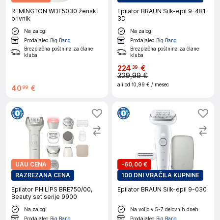
REMINGTON WDF5030 ženski
Epilator BRAUN Silk-epil 9-481
brivnik
3D
Na zalogi
Na zalogi
Prodajalec
Big Bang
Prodajalec
Big Bang
Brezplačna poštnina za člane
Brezplačna poštnina za člane
kluba
kluba
224
€
39
329,99 €
ali od
10,99 €
/ mesec
40
€
99
UAU CENA
-
60,00 €
RAZREZANA CENA
100 DNI VRAČILA KUPNINE
Epilator PHILIPS BRE750/00,
Epilator BRAUN Silk-epil 9-030
Beauty set serije 9900
Na zalogi
Na voljo v 5-7 delovnih dneh
Prodajalec
Big Bang
Prodajalec
Big Bang