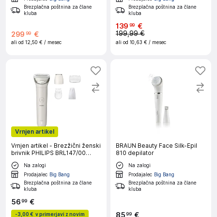
Brezplačna poštnina za člane
Brezplačna poštnina za člane
kluba
kluba
139
€
99
199,99 €
299
€
99
ali od
12,50 €
/ mesec
ali od
10,63 €
/ mesec
Vrnjen artikel
Vrnjen artikel - Brezžični ženski
BRAUN Beauty Face Silk-Epil
brivnik PHILIPS BRL147/00
810 depilator
serije 8000
Na zalogi
Na zalogi
Prodajalec
Big Bang
Prodajalec
Big Bang
Brezplačna poštnina za člane
Brezplačna poštnina za člane
kluba
kluba
56
€
99
85
€
99
-
3,00 €
v primerjavi z novim