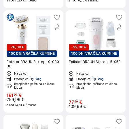
ali od
11,25 €
/ mesec
ali od
10,00 €
/ mesec
-
78,00 €
-
32,00 €
100 DNI VRAČILA KUPNINE
100 DNI VRAČILA KUPNINE
Epilator BRAUN Silk-epil 9-030
Epilator BRAUN Silk-epil 5-050
3D
Na zalogi
Na zalogi
Prodajalec
Big Bang
Prodajalec
Big Bang
Brezplačna poštnina za člane
Brezplačna poštnina za člane
kluba
kluba
181
€
99
259,99 €
77
€
99
ali od
13,81 €
/ mesec
109,99 €