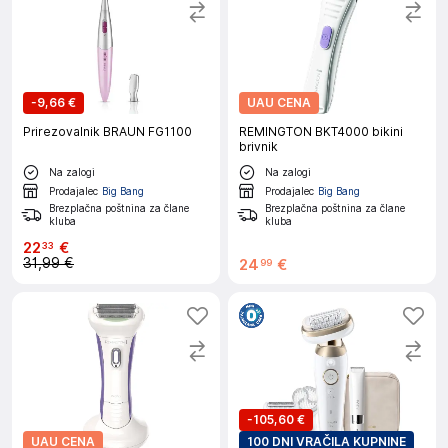
-
9,66 €
UAU CENA
Prirezovalnik BRAUN FG1100
REMINGTON BKT4000 bikini
brivnik
Na zalogi
Na zalogi
Prodajalec
Big Bang
Prodajalec
Big Bang
Brezplačna poštnina za člane
Brezplačna poštnina za člane
kluba
kluba
22
€
33
31,99 €
24
€
99
-
105,60 €
UAU CENA
100 DNI VRAČILA KUPNINE