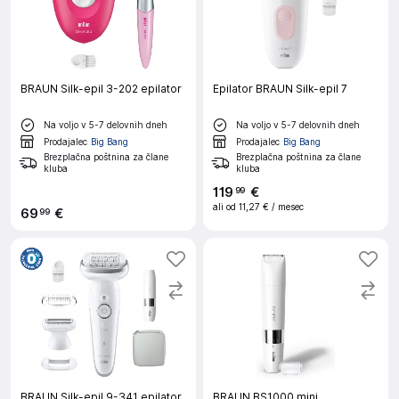
BRAUN Silk-epil 3-202 epilator
Epilator BRAUN Silk-epil 7
Na voljo v 5-7 delovnih dneh
Na voljo v 5-7 delovnih dneh
Prodajalec
Big Bang
Prodajalec
Big Bang
Brezplačna poštnina za člane
Brezplačna poštnina za člane
kluba
kluba
119
€
99
ali od
11,27 €
/ mesec
69
€
99
BRAUN Silk-epil 9-341 epilator
BRAUN BS1000 mini