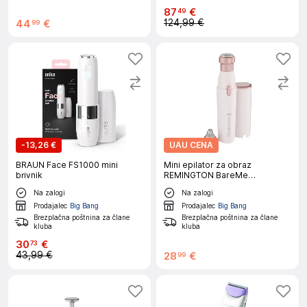
87
€
49
124,99 €
44
€
99
-
13,26 €
UAU CENA
BRAUN Face FS1000 mini
Mini epilator za obraz
brivnik
REMINGTON BareMe
WFS200E51 2v1
Na zalogi
Na zalogi
Prodajalec
Big Bang
Prodajalec
Big Bang
Brezplačna poštnina za člane
Brezplačna poštnina za člane
kluba
kluba
30
€
73
43,99 €
28
€
99