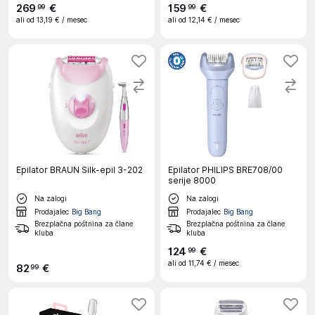
269
€
159
€
99
99
ali od
13,19 €
/ mesec
ali od
12,14 €
/ mesec
Epilator BRAUN Silk-epil 3-202
Epilator PHILIPS BRE708/00
serije 8000
Na zalogi
Na zalogi
Prodajalec
Big Bang
Prodajalec
Big Bang
Brezplačna poštnina za člane
Brezplačna poštnina za člane
kluba
kluba
124
€
99
ali od
11,74 €
/ mesec
82
€
99