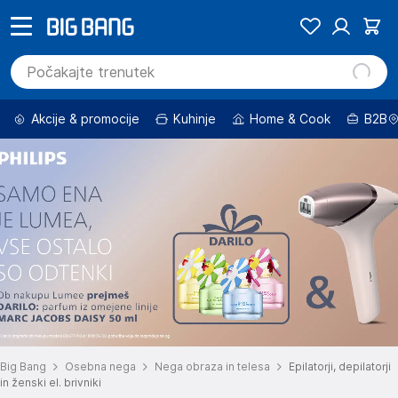
Akcije & promocije
Kuhinje
Home & Cook
B2B
Big Bang
Osebna nega
Nega obraza in telesa
Epilatorji, depilatorji
in ženski el. brivniki