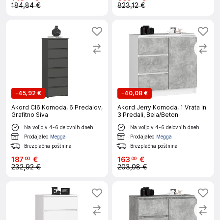
184,84 €
823,12 €
-
45,92 €
-
40,08 €
Akord Cl6 Komoda, 6 Predalov,
Akord Jerry Komoda, 1 Vrata In
Grafitno Siva
3 Predali, Bela/Beton
Na voljo v 4-6 delovnih dneh
Na voljo v 4-6 delovnih dneh
Prodajalec
Megga
Prodajalec
Megga
Brezplačna poštnina
Brezplačna poštnina
187
€
163
€
00
00
232,92 €
203,08 €