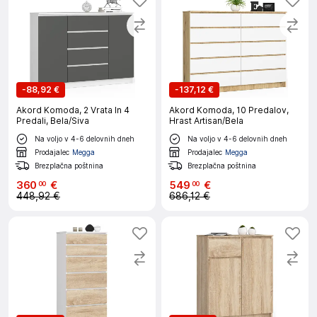
-
88,92 €
-
137,12 €
Akord Komoda, 2 Vrata In 4
Akord Komoda, 10 Predalov,
Predali, Bela/Siva
Hrast Artisan/Bela
Na voljo v 4-6 delovnih dneh
Na voljo v 4-6 delovnih dneh
Prodajalec
Megga
Prodajalec
Megga
Brezplačna poštnina
Brezplačna poštnina
360
€
549
€
00
00
448,92 €
686,12 €