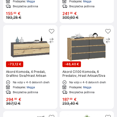
Prodajalec
Megga
Prodajalec
Megga
Brezplačna poštnina
Brezplačna poštnina
155
€
241
€
00
00
193,28 €
300,60 €
-
73,12 €
-
46,40 €
Akord Komoda, 4 Predali,
Akord Cl100 Komoda, 6
Grafitno Siva/Hrast Artisan
Predalov, Hrast Artisan/Siva
Na voljo v 4-6 delovnih dneh
Na voljo v 4-6 delovnih dneh
Prodajalec
Megga
Prodajalec
Megga
Brezplačna poštnina
Brezplačna poštnina
294
€
187
€
00
00
367,12 €
233,40 €