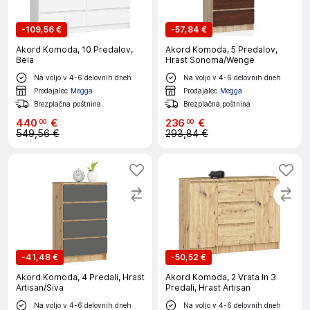
-
109,56 €
-
57,84 €
Akord Komoda, 10 Predalov,
Akord Komoda, 5 Predalov,
Bela
Hrast Sonoma/Wenge
Na voljo v 4-6 delovnih dneh
Na voljo v 4-6 delovnih dneh
Prodajalec
Megga
Prodajalec
Megga
Brezplačna poštnina
Brezplačna poštnina
440
€
236
€
00
00
549,56 €
293,84 €
-
41,48 €
-
50,52 €
Akord Komoda, 4 Predali, Hrast
Akord Komoda, 2 Vrata In 3
Artisan/Siva
Predali, Hrast Artisan
Na voljo v 4-6 delovnih dneh
Na voljo v 4-6 delovnih dneh