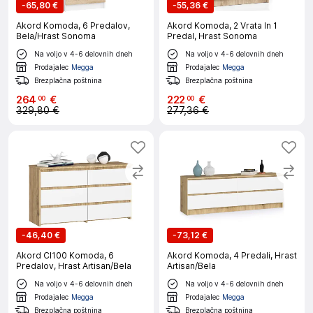
-
65,80 €
-
55,36 €
Akord Komoda, 6 Predalov,
Akord Komoda, 2 Vrata In 1
Bela/Hrast Sonoma
Predal, Hrast Sonoma
Na voljo v 4-6 delovnih dneh
Na voljo v 4-6 delovnih dneh
Prodajalec
Megga
Prodajalec
Megga
Brezplačna poštnina
Brezplačna poštnina
264
€
222
€
00
00
329,80 €
277,36 €
-
46,40 €
-
73,12 €
Akord Cl100 Komoda, 6
Akord Komoda, 4 Predali, Hrast
Predalov, Hrast Artisan/Bela
Artisan/Bela
Na voljo v 4-6 delovnih dneh
Na voljo v 4-6 delovnih dneh
Prodajalec
Megga
Prodajalec
Megga
Brezplačna poštnina
Brezplačna poštnina