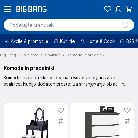
Akcije & promocije
Kuhinje
Home & Cook
B2B
Big Bang
Pohištvo
Spalnica
Komode in predalniki
Komode in predalniki
Komode in predalniki so idealna rešitev za organizacijo
spalnice. Nudijo dodaten prostor za shranjevanje oblačil in
drugih predmetov. Izberite komodo ali predalnik, ki ustreza
vašemu stilu in potrebam. Na voljo so različne velikosti in
dizajni.