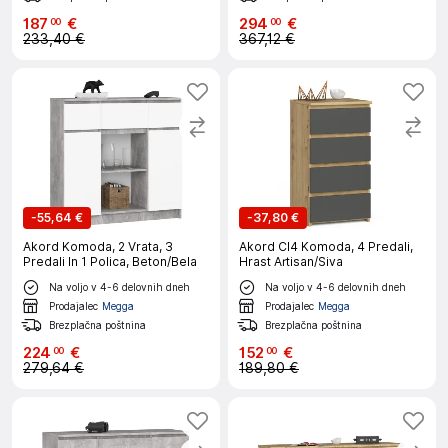
187
€
294
€
00
00
233,40 €
367,12 €
-
55,64 €
-
37,80 €
Akord Komoda, 2 Vrata, 3
Akord Cl4 Komoda, 4 Predali,
Predali In 1 Polica, Beton/Bela
Hrast Artisan/Siva
Na voljo v 4-6 delovnih dneh
Na voljo v 4-6 delovnih dneh
Prodajalec
Megga
Prodajalec
Megga
Brezplačna poštnina
Brezplačna poštnina
224
€
152
€
00
00
279,64 €
189,80 €