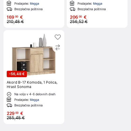
Prodajalec
Megga
Prodajalec
Megga
Brezplačna poštnina
Brezplačna poštnina
169
€
206
€
00
00
210,48 €
256,52 €
-
56,48 €
Akord B-17 Komoda, 1 Polica,
Hrast Sonoma
Na voljo v 4-6 delovnih dneh
Prodajalec
Megga
Brezplačna poštnina
229
€
00
285,48 €