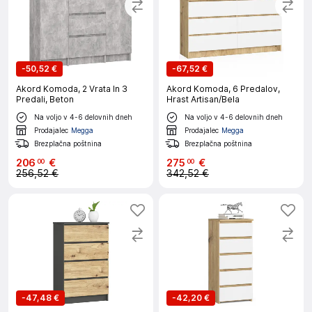
-
50,52 €
-
67,52 €
Akord Komoda, 2 Vrata In 3
Akord Komoda, 6 Predalov,
Predali, Beton
Hrast Artisan/Bela
Na voljo v 4-6 delovnih dneh
Na voljo v 4-6 delovnih dneh
Prodajalec
Megga
Prodajalec
Megga
Brezplačna poštnina
Brezplačna poštnina
206
€
275
€
00
00
256,52 €
342,52 €
-
47,48 €
-
42,20 €