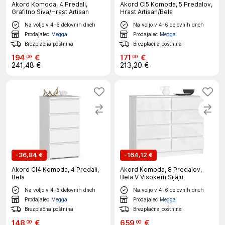
Akord Komoda, 4 Predali,
Akord Cl5 Komoda, 5 Predalov,
Grafitno Siva/Hrast Artisan
Hrast Artisan/Bela
Na voljo v 4-6 delovnih dneh
Na voljo v 4-6 delovnih dneh
Prodajalec
Megga
Prodajalec
Megga
Brezplačna poštnina
Brezplačna poštnina
194
€
171
€
00
00
241,48 €
213,20 €
-
36,84 €
-
164,12 €
Akord Cl4 Komoda, 4 Predali,
Akord Komoda, 8 Predalov,
Bela
Bela V Visokem Sijaju
Na voljo v 4-6 delovnih dneh
Na voljo v 4-6 delovnih dneh
Prodajalec
Megga
Prodajalec
Megga
Brezplačna poštnina
Brezplačna poštnina
148
€
659
€
00
00