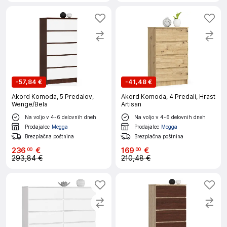
-
57,84 €
-
41,48 €
Akord Komoda, 5 Predalov,
Akord Komoda, 4 Predali, Hrast
Wenge/Bela
Artisan
Na voljo v 4-6 delovnih dneh
Na voljo v 4-6 delovnih dneh
Prodajalec
Megga
Prodajalec
Megga
Brezplačna poštnina
Brezplačna poštnina
236
€
169
€
00
00
293,84 €
210,48 €