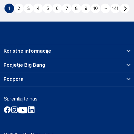
...
1
2
3
4
5
6
7
8
9
10
141
Koristne informacije
Prodajna mesta
Podjetje Big Bang
Splošni pogoji
O podjetju
Podpora
Storitve
Kontakti
Dostava, vnos in odvoz
Pogosta vprašanja
Družbena odgovornost
Načini plačila
Spremljajte nas:
Marketplace
Obvestila za javnost
Nakup na obroke
Kako oddati naročilo?
Akt o digitalnih storitvah
Zavarovanje izdelkov
Vračila in reklamacije
Prodaja podjetjem
Politika zasebnosti
Big Partner - distribucija
Spletni piškotki