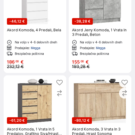
-
46,12 €
-
38,28 €
Akord Komoda, 4 Predali, Bela
Akord Jerry Komoda, 1 Vrata In
3 Predali, Beton
Na voljo v 4-6 delovnih dneh
Na voljo v 4-6 delovnih dneh
Prodajalec
Megga
Prodajalec
Megga
Brezplačna poštnina
Brezplačna poštnina
186
€
155
€
00
00
232,12 €
193,28 €
-
61,20 €
-
80,12 €
Akord Komoda, 1 Vrata In 5
Akord Komoda, 3 Vrata In 3
Predalov, Grafitno Siva/Hrast
Predali, Hrast Sonoma