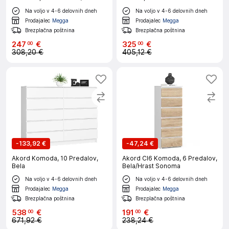
Artisan
Na voljo v 4-6 delovnih dneh
Na voljo v 4-6 delovnih dneh
Prodajalec
Megga
Prodajalec
Megga
Brezplačna poštnina
Brezplačna poštnina
247
€
325
€
00
00
308,20 €
405,12 €
-
133,92 €
-
47,24 €
Akord Komoda, 10 Predalov,
Akord Cl6 Komoda, 6 Predalov,
Bela
Bela/Hrast Sonoma
Na voljo v 4-6 delovnih dneh
Na voljo v 4-6 delovnih dneh
Prodajalec
Megga
Prodajalec
Megga
Brezplačna poštnina
Brezplačna poštnina
538
€
191
€
00
00
671,92 €
238,24 €