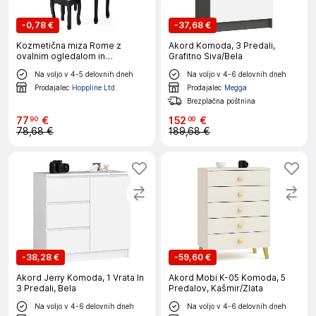
-
0,78 €
-
37,68 €
Kozmetična miza Rome z
Akord Komoda, 3 Predali,
ovalnim ogledalom in
Grafitno Siva/Bela
oblazinjeno stolico - eleganten
Na voljo v 4-5 delovnih dneh
Na voljo v 4-6 delovnih dneh
dizajn, 4 predali, vsestranska
uporaba
Prodajalec
Hoppline Ltd.
Prodajalec
Megga
Brezplačna poštnina
77
€
152
€
90
00
78,68 €
189,68 €
-
38,28 €
-
59,60 €
Akord Jerry Komoda, 1 Vrata In
Akord Mobi K-05 Komoda, 5
3 Predali, Bela
Predalov, Kašmir/Zlata
Na voljo v 4-6 delovnih dneh
Na voljo v 4-6 delovnih dneh