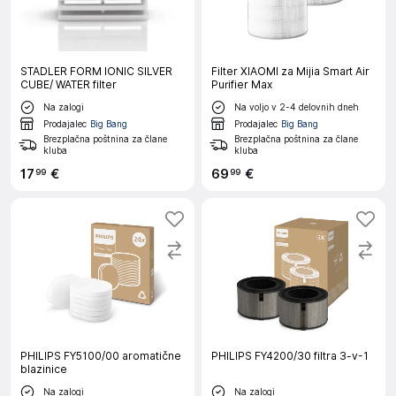
STADLER FORM IONIC SILVER
Filter XIAOMI za Mijia Smart Air
CUBE/ WATER filter
Purifier Max
Na zalogi
Na voljo v 2-4 delovnih dneh
Prodajalec
Big Bang
Prodajalec
Big Bang
Brezplačna poštnina za člane
Brezplačna poštnina za člane
kluba
kluba
17
€
69
€
99
99
PHILIPS FY5100/00 aromatične
PHILIPS FY4200/30 filtra 3-v-1
blazinice
Na zalogi
Na zalogi