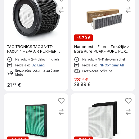
-
5,70 €
TAO TRONICS TAOGA-TT-
Nadomestni Filter - Združljiv z
PA001_1 HEPA AIR PURIFIER
Bora Pure PUAKF PURU PUXU -
čistilec zraka
Ogljikov Bombaž & HEPA Filter
Na voljo v 2-4 delovnih dneh
Na voljo v 9-11 delovnih dneh
Prodajalec
Big Bang
Prodajalec
INF Company AB
Brezplačna poštnina za člane
Brezplačna poštnina
kluba
23
€
19
28,89 €
21
€
99