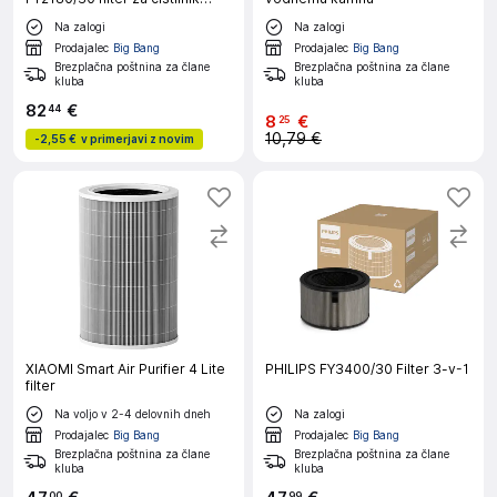
zraka
Na zalogi
Na zalogi
Prodajalec
Big Bang
Prodajalec
Big Bang
Brezplačna poštnina za člane
Brezplačna poštnina za člane
kluba
kluba
82
€
44
8
€
25
10,79 €
-
2,55 €
v primerjavi z novim
XIAOMI Smart Air Purifier 4 Lite
PHILIPS FY3400/30 Filter 3-v-1
filter
Na voljo v 2-4 delovnih dneh
Na zalogi
Prodajalec
Big Bang
Prodajalec
Big Bang
Brezplačna poštnina za člane
Brezplačna poštnina za člane
kluba
kluba
00
99