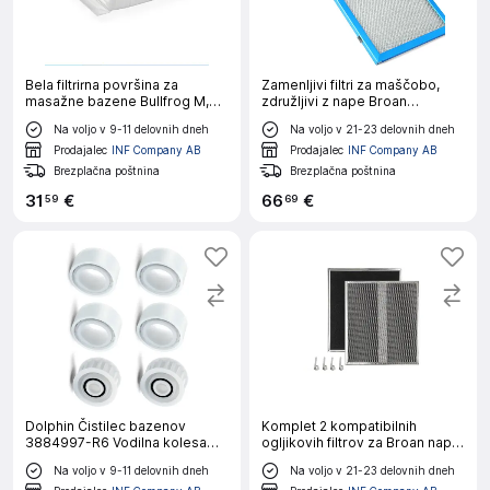
Bela filtrirna površina za
Zamenljivi filtri za maščobo,
masažne bazene Bullfrog M,
združljivi z nape Broan
Swim & A Series
RMP1\/RMPE\/RMP17000 -
Na voljo v 9-11 delovnih dneh
Na voljo v 21-23 delovnih dneh
aluminij in aktivno oglje,
komplet 2 kosa
Prodajalec
INF Company AB
Prodajalec
INF Company AB
Brezplačna poštnina
Brezplačna poštnina
31
€
66
€
59
69
Dolphin Čistilec bazenov
Komplet 2 kompatibilnih
3884997-R6 Vodilna kolesa
ogljikovih filtrov za Broan nape,
Nadomestni del
37cm x 32.5cm
Na voljo v 9-11 delovnih dneh
Na voljo v 21-23 delovnih dneh