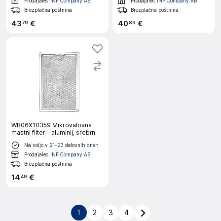
Prodajalec
INF Company AB
Prodajalec
INF Company AB
Brezplačna poštnina
Brezplačna poštnina
43
€
40
€
79
89
WB06X10359 Mikrovalovna
mastni filter - aluminij, srebrn
Na voljo v 21-23 delovnih dneh
Prodajalec
INF Company AB
Brezplačna poštnina
14
€
49
1
2
3
4