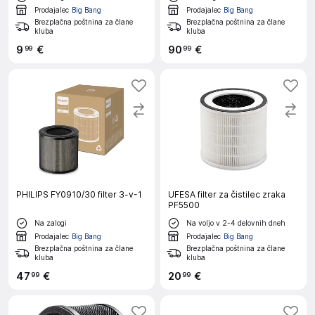
Prodajalec
Big Bang
Prodajalec
Big Bang
Brezplačna poštnina za člane
Brezplačna poštnina za člane
kluba
kluba
9
€
90
€
99
99
PHILIPS FY0910/30 filter 3-v-1
UFESA filter za čistilec zraka
PF5500
Na zalogi
Na voljo v 2-4 delovnih dneh
Prodajalec
Big Bang
Prodajalec
Big Bang
Brezplačna poštnina za člane
Brezplačna poštnina za člane
kluba
kluba
47
€
20
€
99
99