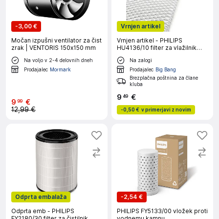
-
3,00 €
Vrnjen artikel
Močan izpušni ventilator za čist
Vrnjen artikel - PHILIPS
zrak | VENTORIS 150x150 mm
HU4136/10 filter za vlažilnik
zraka
Na voljo v 2-4 delovnih dneh
Na zalogi
Prodajalec
Mormark
Prodajalec
Big Bang
Brezplačna poštnina za člane
kluba
9
€
49
9
€
99
12,99 €
-
0,50 €
v primerjavi z novim
Odprta embalaža
-
2,54 €
Odprta emb - PHILIPS
PHILIPS FY5133/00 vložek proti
FY2180/30 filter za čistilnik
vodnemu kamnu