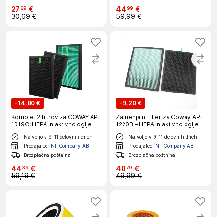
27
€
44
€
69
99
30,69 €
59,99 €
-
14,80 €
-
9,20 €
Komplet 2 filtrov za COWAY AP-
Zamenjalni filter za Coway AP-
1019C: HEPA in aktivno oglje
1220B – HEPA in aktivno oglje
Na voljo v 9-11 delovnih dneh
Na voljo v 9-11 delovnih dneh
Prodajalec
INF Company AB
Prodajalec
INF Company AB
Brezplačna poštnina
Brezplačna poštnina
44
€
40
€
39
79
59,19 €
49,99 €