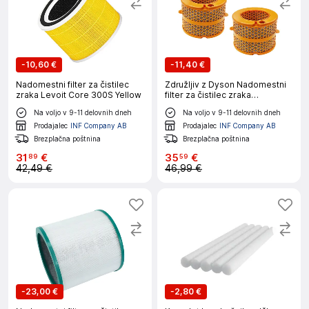
-
10,60 €
-
11,40 €
Nadomestni filter za čistilec
Združljiv z Dyson Nadomestni
zraka Levoit Core 300S Yellow
filter za čistilec zraka
PH01/PH02/PH03/PH04
Na voljo v 9-11 delovnih dneh
Na voljo v 9-11 delovnih dneh
Prodajalec
INF Company AB
Prodajalec
INF Company AB
Brezplačna poštnina
Brezplačna poštnina
31
€
35
€
89
59
42,49 €
46,99 €
-
23,00 €
-
2,80 €