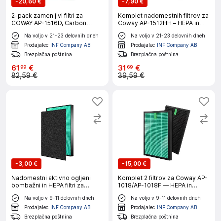
-
20,60 €
-
7,90 €
2-pack zamenljivi filtri za
Komplet nadomestnih filtrov za
COWAY AP-1516D, Carbon
Coway AP-1512HH – HEPA in
Cotton in HEPA
ogljik
Na voljo v 21-23 delovnih dneh
Na voljo v 21-23 delovnih dneh
Prodajalec
INF Company AB
Prodajalec
INF Company AB
Brezplačna poštnina
Brezplačna poštnina
61
€
31
€
99
69
82,59 €
39,59 €
-
3,00 €
-
15,00 €
Nadomestni aktivno ogljeni
Komplet 2 filtrov za Coway AP-
bombažni in HEPA filtri za
1018/AP-1018F — HEPA in
Coway
aktivno oglje
Na voljo v 9-11 delovnih dneh
Na voljo v 9-11 delovnih dneh
Prodajalec
INF Company AB
Prodajalec
INF Company AB
Brezplačna poštnina
Brezplačna poštnina