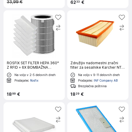
33,99 €
62
€
33
ROSFIX SET FILTER HEPA 360°
Združljiv nadomestni zračni
Z RFID + 6X BOMBAŽNA
filter za sesalnike Karcher NT
PREDFILTRA G4 – NADOMESTNI
65/2 in NT 75/2
Na voljo v 2-5 delovnih dneh
Na voljo v 9-11 delovnih dneh
DEL ZA ČISTILEC XIAOMI 2–
MAX | EPA E11, 99,7% PM2.5,
Prodajalec
Rosfix
Prodajalec
INF Company AB
700×300×15 M
Brezplačna poštnina
18
€
18
€
99
29