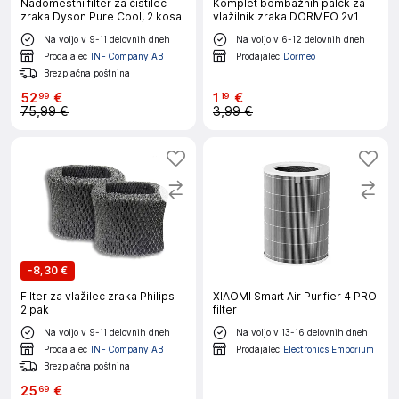
Nadomestni filter za čistilec
Komplet bombažnih palčk za
zraka Dyson Pure Cool, 2 kosa
vlažilnik zraka DORMEO 2v1
Na voljo v 9-11 delovnih dneh
Na voljo v 6-12 delovnih dneh
Prodajalec
INF Company AB
Prodajalec
Dormeo
Brezplačna poštnina
52
€
1
€
99
19
75,99 €
3,99 €
-
8,30 €
Filter za vlažilec zraka Philips -
XIAOMI Smart Air Purifier 4 PRO
2 pak
filter
Na voljo v 9-11 delovnih dneh
Na voljo v 13-16 delovnih dneh
Prodajalec
INF Company AB
Prodajalec
Electronics Emporium
Brezplačna poštnina
25
€
69