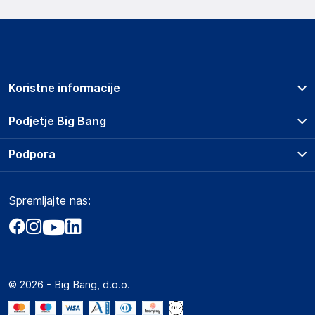
Koristne informacije
Prodajna mesta
Podjetje Big Bang
Splošni pogoji
O podjetju
Podpora
Storitve
Kontakti
Dostava, vnos in odvoz
Pogosta vprašanja
Družbena odgovornost
Načini plačila
Spremljajte nas:
Marketplace
Obvestila za javnost
Nakup na obroke
Kako oddati naročilo?
Akt o digitalnih storitvah
Zavarovanje izdelkov
Vračila in reklamacije
Prodaja podjetjem
Politika zasebnosti
Big Partner - distribucija
Spletni piškotki
© 2026 - Big Bang, d.o.o.
Marketplace za partnerje
Novosti