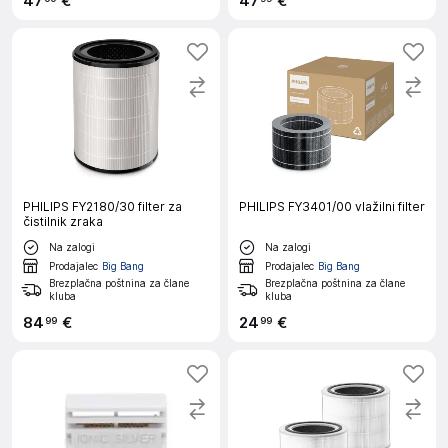
47
€
47
€
PHILIPS FY2180/30 filter za
PHILIPS FY3401/00 vlažilni filter
čistilnik zraka
Na zalogi
Na zalogi
Prodajalec
Big Bang
Prodajalec
Big Bang
Brezplačna poštnina za člane
Brezplačna poštnina za člane
kluba
kluba
84
€
24
€
99
99