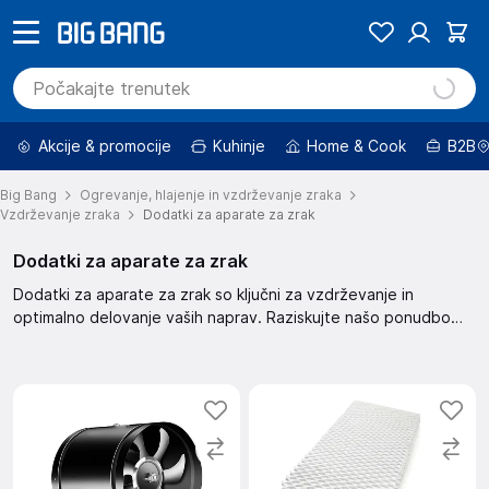
Akcije & promocije
Kuhinje
Home & Cook
B2B
Big Bang
Ogrevanje, hlajenje in vzdrževanje zraka
Vzdrževanje zraka
Dodatki za aparate za zrak
Dodatki za aparate za zrak
Dodatki za aparate za zrak so ključni za vzdrževanje in
optimalno delovanje vaših naprav. Raziskujte našo ponudbo
dodatkov ter poskrbite za čistejši in bolj zdrav zrak v vašem
domu. Oglejte si raznoliko paleto dodatkov in izberite prave za
vašo napravo.