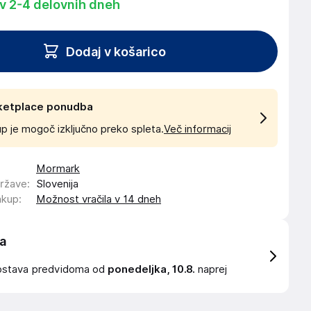
 v 2-4 delovnih dneh
Dodaj v košarico
ketplace ponudba
p je mogoč izključno preko spleta.
Več informacij
Mormark
države
:
Slovenija
akup
:
Možnost vračila v 14 dneh
a
ostava
predvidoma od
ponedeljka, 10.8.
naprej