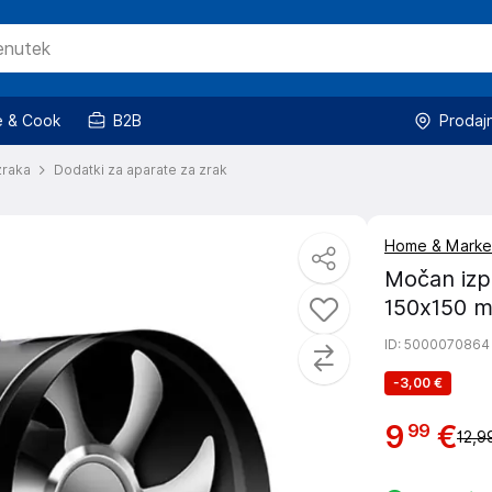
 & Cook
B2B
Prodaj
zraka
Dodatki za aparate za zrak
Home & Marke
Močan izpu
150x150 
ID
: 5000070864
-
3,00 €
9
€
99
12,9