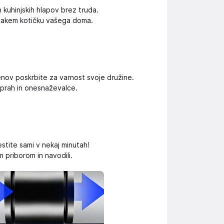
n kuhinjskih hlapov brez truda.
vsakem kotičku vašega doma.
enov poskrbite za varnost svoje družine.
a prah in onesnaževalce.
tite sami v nekaj minutah!
m priborom in navodili.