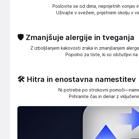
Poslovite se od dima, neprijetnih vonjav i
Uživajte v svežem, prijetnem okolju v 
🛡️ Zmanjšuje alergije in tveganja
Z izboljšanjem kakovosti zraka in zmanjšanjem alerg
Popolno za tiste, ki so občutljivi n
🛠️ Hitra in enostavna namestitev
Ni potrebe po strokovni pomoči—names
Prihranite čas in denar z vključeni