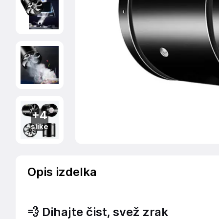
+4
slike
Opis izdelka
💨 Dihajte čist, svež zrak