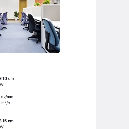
S 10 cm
0V
tov/min
0 m³/h
S 15 cm
0V