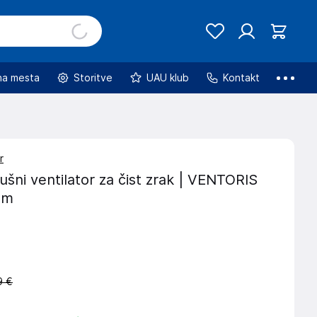
na mesta
Storitve
UAU klub
Kontakt
r
šni ventilator za čist zrak | VENTORIS
mm
9 €