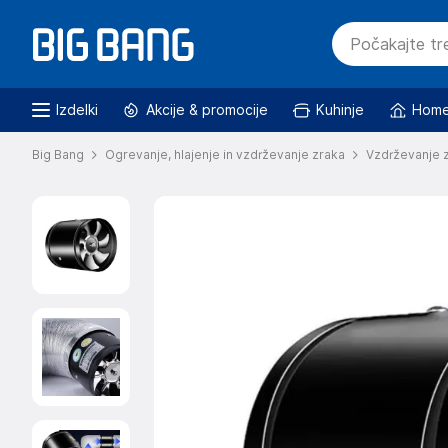
Izdelki
Akcije & promocije
Kuhinje
Home
Big Bang
Ogrevanje, hlajenje in vzdrževanje zraka
Vzdrževanje 