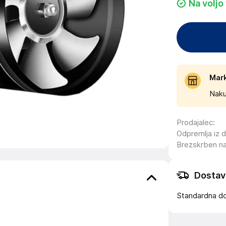
Na voljo
Mar
Naku
Prodajalec
:
Odpremlja iz 
Brezskrben n
Dostav
Standardna d