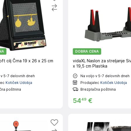
NA
DOBRA CENA
oft cilj Črna 19 x 26 x 25 cm
vidaXL Naslon za streljanje Si
x 19,5 cm Plastika
 v 5-7 delovnih dneh
Na voljo v 5-7 delovnih dneh
lec
Kotiček Udobja
Prodajalec
Kotiček Udobja
čna poštnina
Brezplačna poštnina
49
54
€