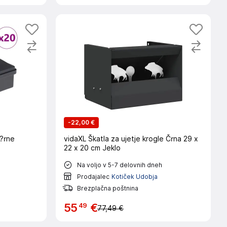
-
22,00 €
 ?rne
vidaXL Škatla za ujetje krogle Črna 29 x
22 x 20 cm Jeklo
Na voljo v 5-7 delovnih dneh
Prodajalec
Kotiček Udobja
Brezplačna poštnina
49
55
€
77,49 €