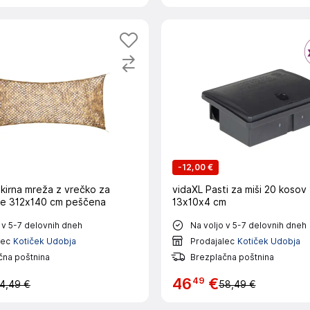
-
12,00 €
kirna mreža z vrečko za
vidaXL Pasti za miši 20 kosov
je 312x140 cm peščena
13x10x4 cm
 v 5-7 delovnih dneh
Na voljo v 5-7 delovnih dneh
lec
Kotiček Udobja
Prodajalec
Kotiček Udobja
čna poštnina
Brezplačna poštnina
49
46
€
4,49 €
58,49 €