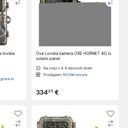
a lovska
Oxe Lovska kamera OXE HORNET 4G in
solarni panel
Na voljo v 4-6 delovnih dneh
Prodajalec
RICOM secure
graca.si
23
334
€