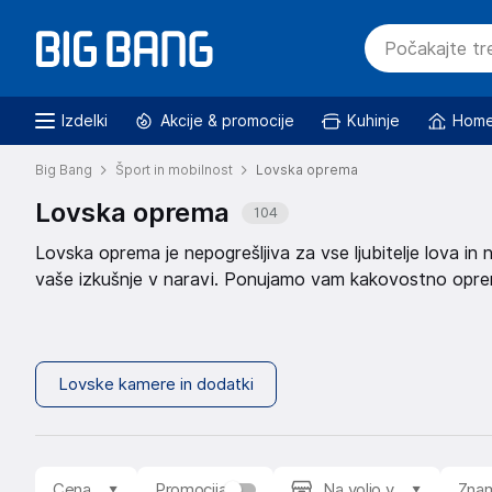
Izdelki
Akcije & promocije
Kuhinje
Home
Big Bang
Šport in mobilnost
Lovska oprema
Lovska oprema
104
Lovska oprema je nepogrešljiva za vse ljubitelje lova in n
vaše izkušnje v naravi. Ponujamo vam kakovostno opremo
začetnik ali izkušen lovec, boste našli vse, kar potreb
kamer in dodatkov
. Izbirate lahko med različnimi znamka
lahko tudi izdelke v promociji ter izdelke znižane cene.
Lovske kamere in dodatki
Cena
Promocija
Na voljo v
Zna