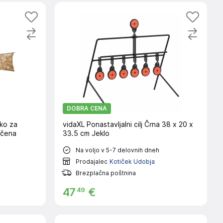
DOBRA CENA
ko za
vidaXL Ponastavljalni cilj Črna 38 x 20 x
ščena
33.5 cm Jeklo
Na voljo v 5-7 delovnih dneh
Prodajalec
Kotiček Udobja
Brezplačna poštnina
49
47
€