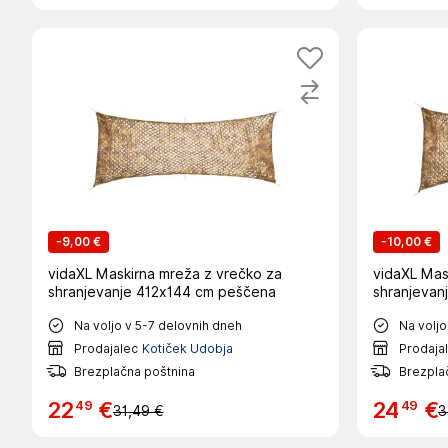
-
9,00 €
-
10,00 €
vidaXL Maskirna mreža z vrečko za
vidaXL Mas
shranjevanje 412x144 cm peščena
shranjevan
Na voljo v 5-7 delovnih dneh
Na voljo
Prodajalec
Kotiček Udobja
Prodaja
Brezplačna poštnina
Brezpla
49
49
22
€
24
€
31,49 €
3