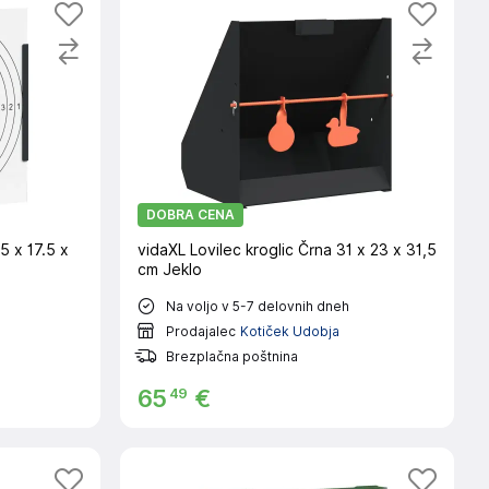
DOBRA CENA
5 x 17.5 x
vidaXL Lovilec kroglic Črna 31 x 23 x 31,5
cm Jeklo
Na voljo v 5-7 delovnih dneh
Prodajalec
Kotiček Udobja
Brezplačna poštnina
49
65
€