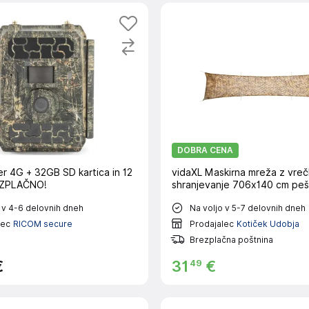
DOBRA CENA
r 4G + 32GB SD kartica in 12
vidaXL Maskirna mreža z vreč
EZPLAČNO!
shranjevanje 706x140 cm pe
 v 4-6 delovnih dneh
Na voljo v 5-7 delovnih dneh
lec
RICOM secure
Prodajalec
Kotiček Udobja
Brezplačna poštnina
49
€
31
€