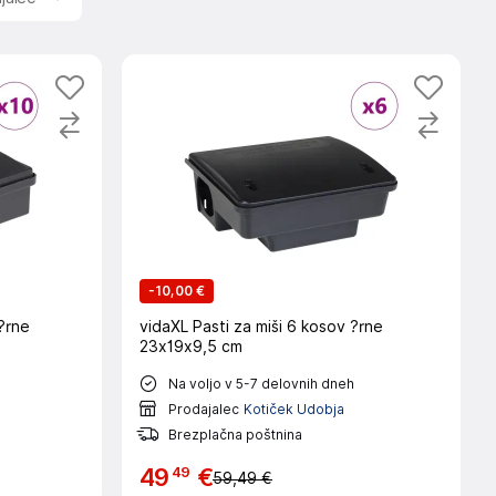
-
10,00 €
 ?rne
vidaXL Pasti za miši 6 kosov ?rne
23x19x9,5 cm
Na voljo v 5-7 delovnih dneh
Prodajalec
Kotiček Udobja
Brezplačna poštnina
49
49
€
59,49 €