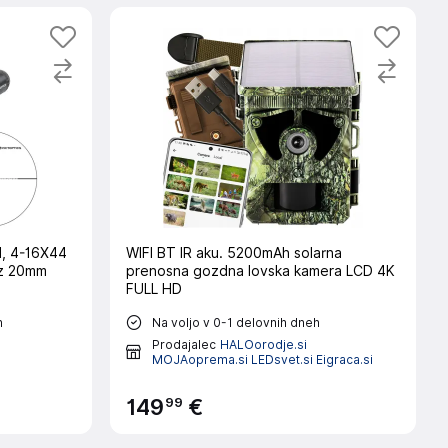
d, 4-16X44
WIFI BT IR aku. 5200mAh solarna
 z 20mm
prenosna gozdna lovska kamera LCD 4K
FULL HD
h
Na voljo v 0-1 delovnih dneh
Prodajalec
HALOorodje.si
MOJAoprema.si LEDsvet.si Eigraca.si
99
149
€