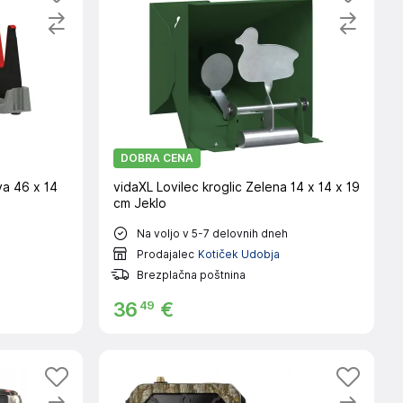
DOBRA CENA
va 46 x 14
vidaXL Lovilec kroglic Zelena 14 x 14 x 19
cm Jeklo
Na voljo v 5-7 delovnih dneh
Prodajalec
Kotiček Udobja
Brezplačna poštnina
49
36
€