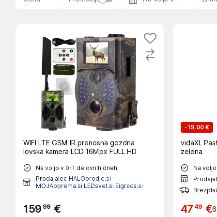
-
19,00 €
WIFI LTE GSM IR prenosna gozdna
vidaXL Past
lovska kamera LCD 16Mpx FULL HD
zelena
Na voljo v 0-1 delovnih dneh
Na voljo
Prodajalec
HALOorodje.si
Prodaja
MOJAoprema.si LEDsvet.si Eigraca.si
Brezpla
99
49
159
€
47
€
6