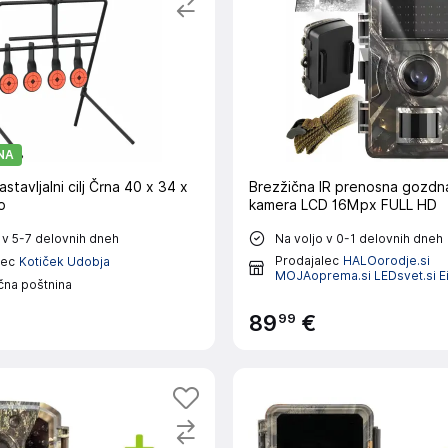
NA
stavljalni cilj Črna 40 x 34 x
Brezžična IR prenosna gozdn
o
kamera LCD 16Mpx FULL HD
 v 5-7 delovnih dneh
Na voljo v 0-1 delovnih dneh
Prodajalec
HALOorodje.si
lec
Kotiček Udobja
MOJAoprema.si LEDsvet.si Ei
čna poštnina
99
89
€