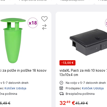
-
13,00 €
i za polže in polžke 18 kosov
vidaXL Pasti za miši 10 kosov
13x10x4 cm
 v 5-7 delovnih dneh
Na voljo v 5-7 delovnih dneh
lec
Kotiček Udobja
Prodajalec
Kotiček Udobja
čna poštnina
Brezplačna poštnina
49
32
€
6,49 €
45,49 €