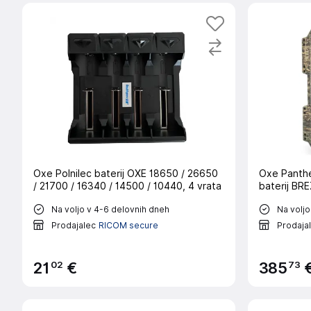
Oxe Polnilec baterij OXE 18650 / 26650
Oxe Panthe
/ 21700 / 16340 / 14500 / 10440, 4 vrata
baterij BR
Na voljo v 4-6 delovnih dneh
Na voljo
Prodajalec
RICOM secure
Prodaja
02
73
21
€
385