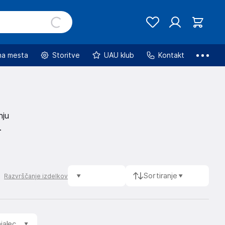
na mesta
Storitve
UAU klub
Kontakt
nju
h
Sortiranje
Razvrščanje izdelkov
jalec