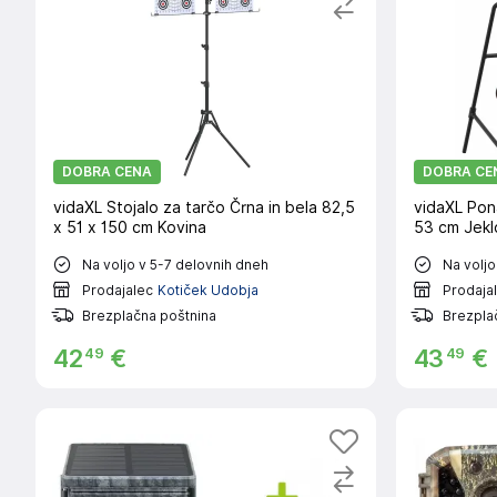
DOBRA CENA
DOBRA CE
vidaXL Stojalo za tarčo Črna in bela 82,5
vidaXL Pona
x 51 x 150 cm Kovina
53 cm Jekl
Na voljo v 5-7 delovnih dneh
Na voljo
Prodajalec
Kotiček Udobja
Prodaja
Brezplačna poštnina
Brezpla
49
49
42
€
43
€