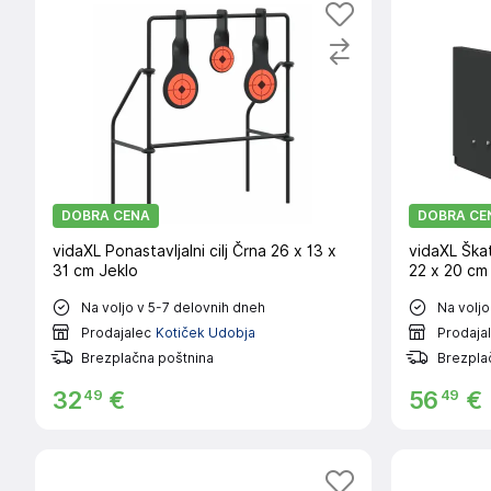
DOBRA CENA
DOBRA CE
vidaXL Ponastavljalni cilj Črna 26 x 13 x
vidaXL Škat
31 cm Jeklo
22 x 20 cm
Na voljo v 5-7 delovnih dneh
Na voljo
Prodajalec
Kotiček Udobja
Prodaja
Brezplačna poštnina
Brezpla
49
49
32
€
56
€