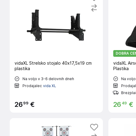
DOBRA CE
vidaXL Strelsko stojalo 40x17,5x19 cm
vidaXL Airs
plastika
Plastika
Na voljo v 3-6 delovnih dneh
Na voljo
Prodajalec
vida XL
Prodaja
Brezpla
99
49
26
€
26
€