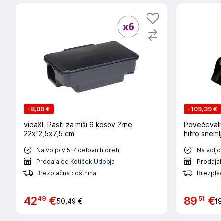
-
8,00 €
-
109,39 €
vidaXL Pasti za miši 6 kosov ?rne
Povečevaln
22x12,5x7,5 cm
hitro sneml
Na voljo v 5-7 delovnih dneh
Na voljo
Prodajalec
Kotiček Udobja
Prodaja
Brezplačna poštnina
Brezpla
49
51
42
€
89
€
50,49 €
1