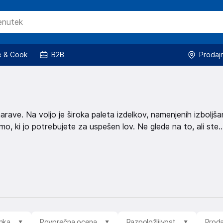
 & Cook
B2B
Prodaj
arave. Na voljo je široka paleta izdelkov, namenjenih izboljša
, ki jo potrebujete za uspešen lov. Ne glede na to, ali ste
ujete. Lovske kamere in dodatki Odkrijte široko ponudbo
lovski
mi, filtrirate po ceni, od najcenejše do najdražje. Pregledate
mka
Povprečna ocena
Razpoložljivost
Proda