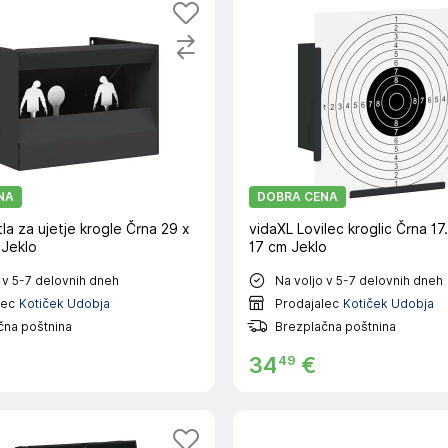
NA
DOBRA CENA
la za ujetje krogle Črna 29 x
vidaXL Lovilec kroglic Črna 17.
 Jeklo
17 cm Jeklo
 v 5-7 delovnih dneh
Na voljo v 5-7 delovnih dneh
lec
Kotiček Udobja
Prodajalec
Kotiček Udobja
čna poštnina
Brezplačna poštnina
49
34
€