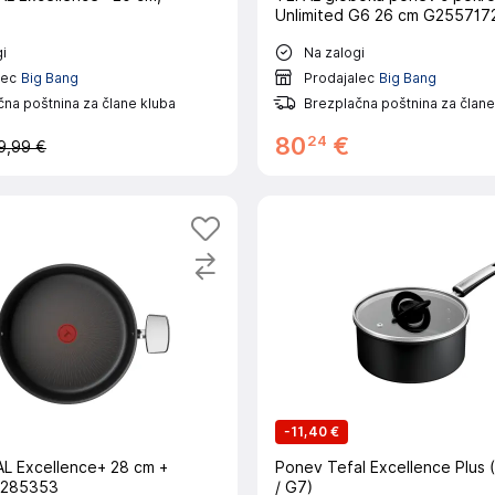
Unlimited G6 26 cm G255717
i
Na zalogi
lec
Big Bang
Prodajalec
Big Bang
na poštnina za člane kluba
Brezplačna poštnina za člane
24
80
€
9,99 €
-
11,40 €
L Excellence+ 28 cm +
Ponev Tefal Excellence Plus
3285353
/ G7)