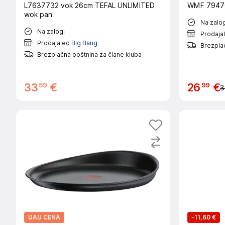
L7637732 vok 26cm TEFAL UNLIMITED
WMF 79476
wok pan
Na zalog
Na zalogi
Prodaja
Prodajalec
Big Bang
Brezplač
Brezplačna poštnina za člane kluba
59
99
33
€
26
€
3
UAU CENA
-
11,60 €