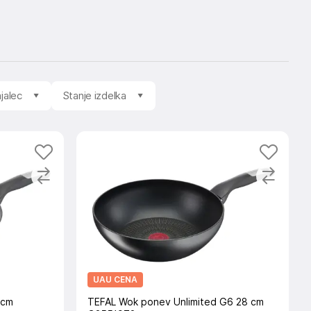
jalec
Stanje izdelka
UAU CENA
4cm
TEFAL Wok ponev Unlimited G6 28 cm