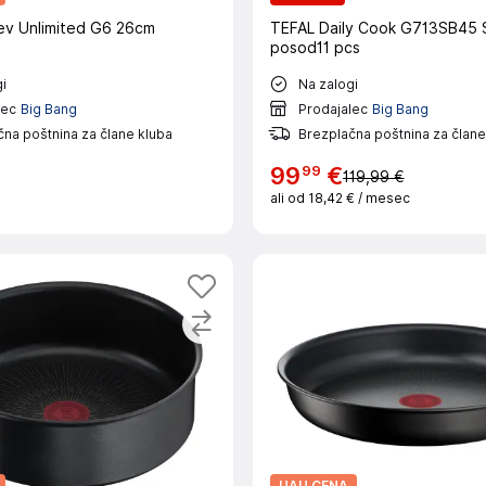
v Unlimited G6 26cm
TEFAL Daily Cook G713SB45 
posod11 pcs
i
Na zalogi
lec
Big Bang
Prodajalec
Big Bang
na poštnina za člane kluba
Brezplačna poštnina za člane
99
99
€
119,99 €
ali od
18,42 €
/ mesec
UAU CENA