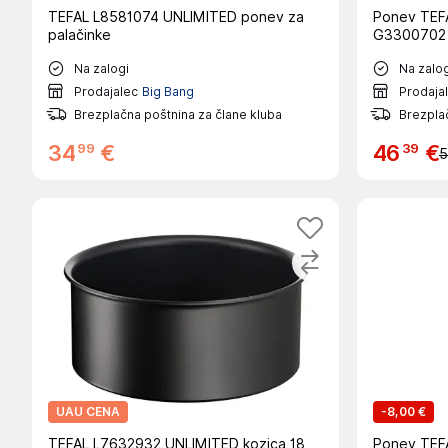
TEFAL L8581074 UNLIMITED ponev za
Ponev TEFA
palačinke
G3300702
Na zalogi
Na zalog
Prodajalec
Big Bang
Prodaja
Brezplačna poštnina za člane kluba
Brezplač
99
39
34
€
46
€
5
UAU CENA
-
8,00 €
TEFAL L7632932 UNLIMITED kozica 18
Ponev TEFA