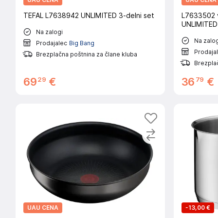
TEFAL L7638942 UNLIMITED 3-delni set
L7633502 
UNLIMITED
Na zalogi
Na zalog
Prodajalec
Big Bang
Prodaja
Brezplačna poštnina za člane kluba
Brezplač
29
79
69
€
36
€
UAU CENA
-
13,00 €