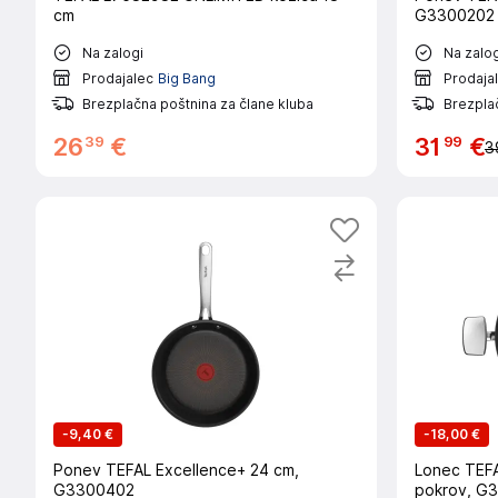
cm
G3300202
Na zalogi
Na zalog
Prodajalec
Big Bang
Prodaja
Brezplačna poštnina za člane kluba
Brezplač
39
99
26
€
31
€
3
-
9,40 €
-
18,00 €
Ponev TEFAL Excellence+ 24 cm,
Lonec TEFA
G3300402
pokrov, G