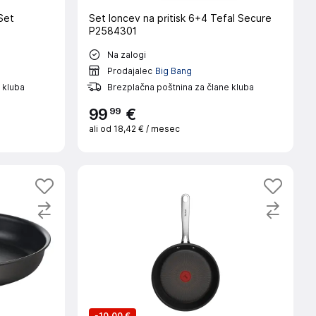
Set
Set loncev na pritisk 6+4 Tefal Secure
P2584301
Na zalogi
Prodajalec
Big Bang
 kluba
Brezplačna poštnina za člane kluba
99
99
€
ali od
18,42 €
/ mesec
-
10,00 €