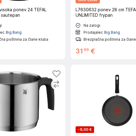
visoka ponev 24 TEFAL
L7630632 ponev 28 cm TEFA
 sautepan
UNLIMITED frypan
i
Na zalogi
lec
Big Bang
Prodajalec
Big Bang
na poštnina za člane kluba
Brezplačna poštnina za člane
99
31
€
-
9,00 €