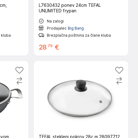
cm,
L7630432 ponev 24cm TEFAL
UNLIMITED frypan
Na zalogi
Prodajalec
Big Bang
 kluba
Brezplačna poštnina za člane kluba
79
28
€
ovom
TEFAL stekleni pokrov 28c m 28097712