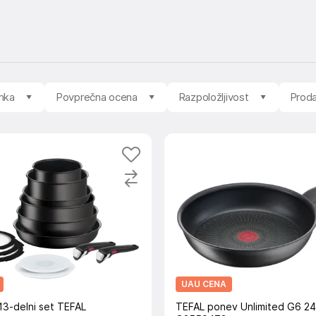
mka
Povprečna ocena
Razpoložljivost
Proda
UAU CENA
3-delni set TEFAL
TEFAL ponev Unlimited G6 2