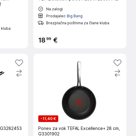
2
Na zalogi
Prodajalec
Big Bang
Brezplačna poštnina za člane kluba
 kluba
99
18
€
-
11,40 €
 (G3282453
Ponev za vok TEFAL Excellence+ 28 cm,
G3301902