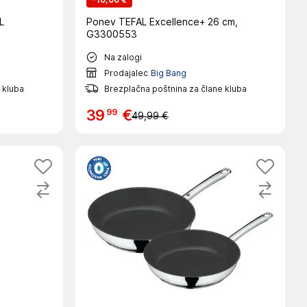
L
Ponev TEFAL Excellence+ 26 cm,
G3300553
Na zalogi
Prodajalec
Big Bang
 kluba
Brezplačna poštnina za člane kluba
99
39
€
49,99 €