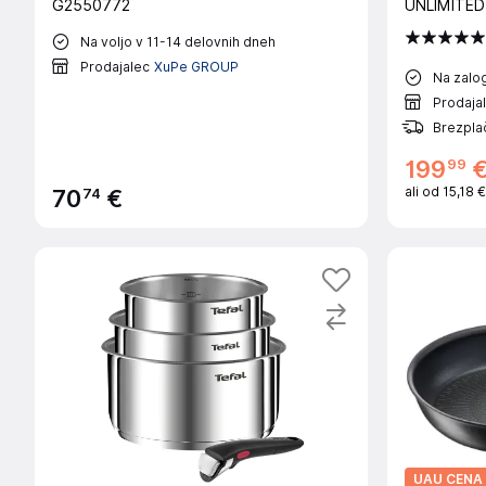
G2550772
UNLIMITED
Na voljo v 11-14 delovnih dneh
Prodajalec
XuPe GROUP
Na zalog
Prodaja
Brezplač
99
199
ali od
15,18 
74
70
€
UAU CENA