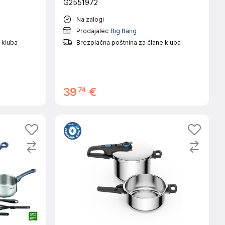
G2551972
Na zalogi
Prodajalec
Big Bang
 kluba
Brezplačna poštnina za člane kluba
74
39
€