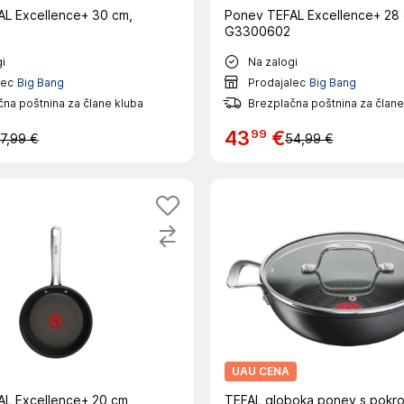
L Excellence+ 30 cm,
Ponev TEFAL Excellence+ 28 
G3300602
i
Na zalogi
lec
Big Bang
Prodajalec
Big Bang
na poštnina za člane kluba
Brezplačna poštnina za člane
99
43
€
7,99 €
54,99 €
UAU CENA
L Excellence+ 20 cm,
TEFAL globoka ponev s pokr