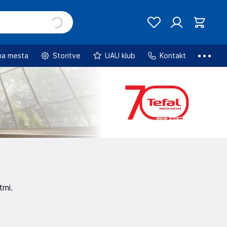
na mesta
Storitve
UAU klub
Kontakt
tmi.