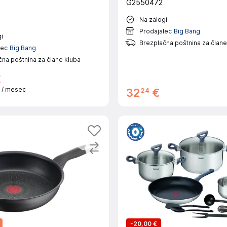
G2550472
Na zalogi
Prodajalec
Big Bang
i
Brezplačna poštnina za člane
lec
Big Bang
na poštnina za člane kluba
€
€
/ mesec
24
32
€
-
20,00 €