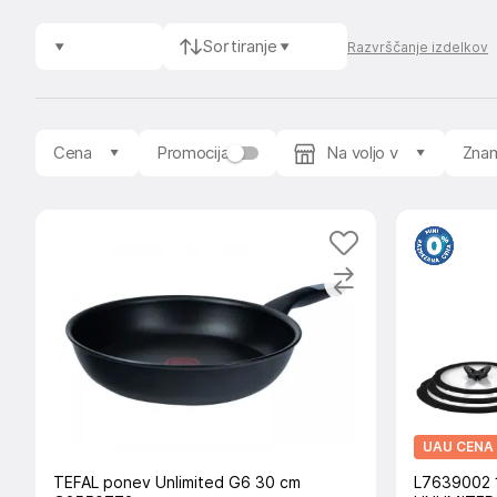
Sortiranje
Razvrščanje izdelkov
Cena
Promocija
Na voljo v
Zna
UAU CENA
TEFAL ponev Unlimited G6 30 cm
L7639002 1