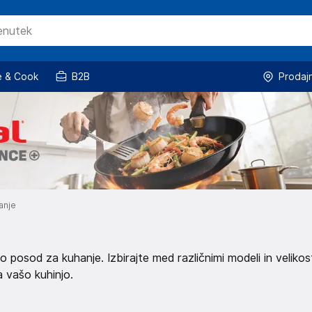
 & Cook
B2B
Prodaj
anje
osod za kuhanje. Izbirajte med različnimi modeli in velikos
a vašo kuhinjo.