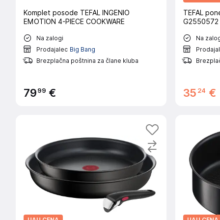
Komplet posode TEFAL INGENIO
TEFAL pone
EMOTION 4-PIECE COOKWARE
G2550572
Na zalogi
Na zalog
Prodajalec
Big Bang
Prodaja
Brezplačna poštnina za člane kluba
Brezplač
99
24
79
€
35
€
UAU CENA
UAU CENA