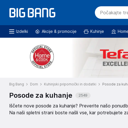
Izdelki
Akcije & promocije
Kuhinje
Home
Big Bang
Dom
Kuhinjski pripomočki in dodatki
Posode za kuh
Posode za kuhanje
2549
Iščete nove posode za kuhanje? Preverite našo ponudbo p
Na naši spletni strani boste našli vse, kar potrebujete z