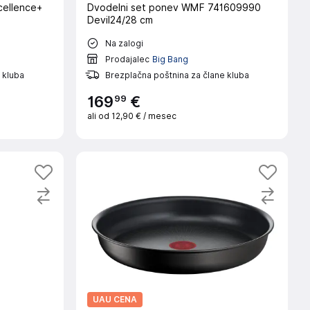
cellence+
Dvodelni set ponev WMF 741609990
Devil24/28 cm
Na zalogi
Prodajalec
Big Bang
 kluba
Brezplačna poštnina za člane kluba
99
169
€
ali od
12,90 €
/ mesec
UAU CENA