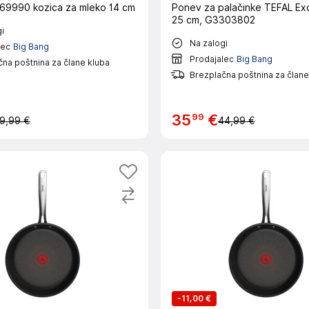
9990 kozica za mleko 14 cm
Ponev za palačinke TEFAL Ex
25 cm, G3303802
i
Na zalogi
lec
Big Bang
Prodajalec
Big Bang
na poštnina za člane kluba
Brezplačna poštnina za člane
99
35
€
9,99 €
44,99 €
-
11,00 €