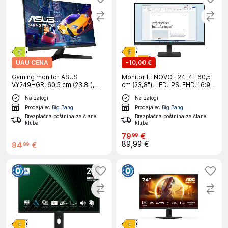
UAU CENA
-
10,00 €
Gaming monitor ASUS
Monitor LENOVO L24-4E 60,5
VY249HGR, 60,5 cm (23,8"),
cm (23,8"), LED, IPS, FHD, 16:9,
FHD, IPS, 120 Hz, HDMI/VGA
100 Hz, HDMI|Gaming
Na zalogi
Na zalogi
Prodajalec
Big Bang
Prodajalec
Big Bang
Brezplačna poštnina za člane
Brezplačna poštnina za člane
kluba
kluba
79
€
99
89,99 €
84
€
99