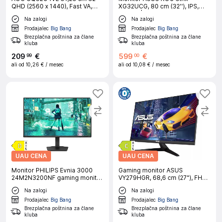
QHD (2560 x 1440), Fast VA,
XG32UCG, 80 cm (32''), IPS,
1500R, 180Hz gaming ukrivljen
160 Hz | Gaming
Na zalogi
Na zalogi
monitor
Prodajalec
Big Bang
Prodajalec
Big Bang
Brezplačna poštnina za člane
Brezplačna poštnina za člane
kluba
kluba
209
€
599
€
99
00
ali od
10,26 €
/ mesec
ali od
10,08 €
/ mesec
UAU CENA
UAU CENA
Monitor PHILIPS Evnia 3000
Gaming monitor ASUS
24M2N3200NF gaming monitor
VY279HGR, 68,6 cm (27"), FHD,
- 60,5cm (23,8"), FHD (1920 x
IPS, 120 Hz, VGA/HDMI
Na zalogi
Na zalogi
1080), IPS, 144Hz, 4ms
(GtG)|Gaming
Prodajalec
Big Bang
Prodajalec
Big Bang
Brezplačna poštnina za člane
Brezplačna poštnina za člane
kluba
kluba