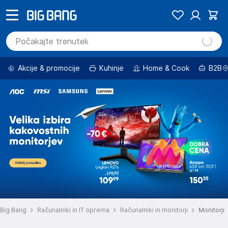
Akcije & promocije
Kuhinje
Home & Cook
B2B
Big Bang
Računalniki in IT oprema
Računalniki in monitorji
Monitorji