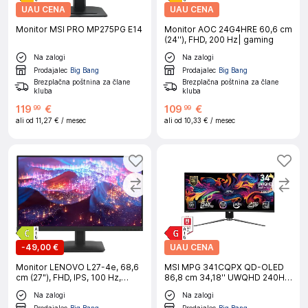
UAU CENA
UAU CENA
Monitor MSI PRO MP275PG E14
Monitor AOC 24G4HRE 60,6 cm
(24''), FHD, 200 Hz| gaming
Na zalogi
Na zalogi
Prodajalec
Big Bang
Prodajalec
Big Bang
Brezplačna poštnina za člane
Brezplačna poštnina za člane
kluba
kluba
119
€
109
€
99
99
ali od
11,27 €
/ mesec
ali od
10,33 €
/ mesec
-
49,00 €
UAU CENA
Monitor LENOVO L27-4e, 68,6
MSI MPG 341CQPX QD-OLED
cm (27"), FHD, IPS, 100 Hz,
86,8 cm 34,18'' UWQHD 240Hz
HDMI/VGA
črn monitor
Na zalogi
Na zalogi
Prodajalec
Big Bang
Prodajalec
Big Bang