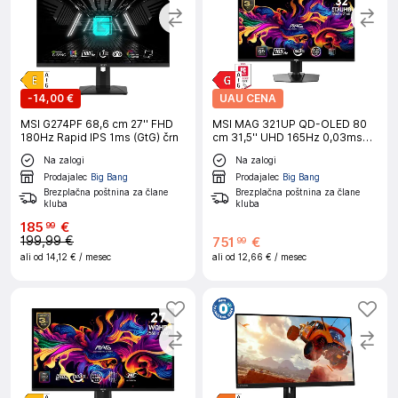
-
14,00 €
UAU CENA
MSI G274PF 68,6 cm 27'' FHD
MSI MAG 321UP QD-OLED 80
180Hz Rapid IPS 1ms (GtG) črn
cm 31,5'' UHD 165Hz 0,03ms
monitor
Na zalogi
Na zalogi
Prodajalec
Big Bang
Prodajalec
Big Bang
Brezplačna poštnina za člane
Brezplačna poštnina za člane
kluba
kluba
185
€
99
199,99 €
751
€
99
ali od
14,12 €
/ mesec
ali od
12,66 €
/ mesec