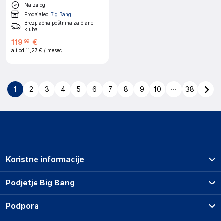
Na zalogi
Prodajalec
Big Bang
Brezplačna poštnina za člane
kluba
119
€
99
ali od
11,27 €
/ mesec
...
1
2
3
4
5
6
7
8
9
10
38
Koristne informacije
Prodajna mesta
Podjetje Big Bang
Splošni pogoji
O podjetju
Podpora
Storitve
Kontakti
Dostava, vnos in odvoz