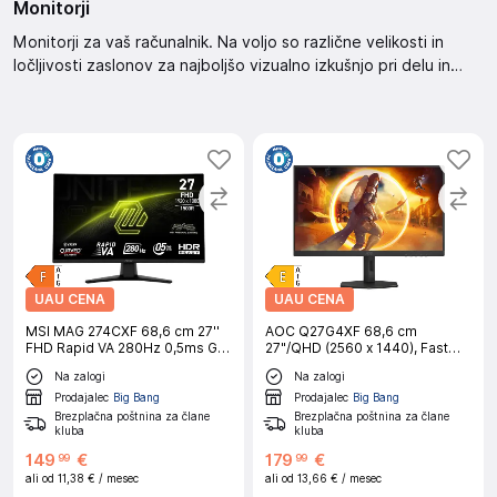
Monitorji
Monitorji za vaš računalnik. Na voljo so različne velikosti in
ločljivosti zaslonov za najboljšo vizualno izkušnjo pri delu in
igranju iger. Izberite svojega monitorja že danes.
UAU CENA
UAU CENA
MSI MAG 274CXF 68,6 cm 27''
AOC Q27G4XF 68,6 cm
FHD Rapid VA 280Hz 0,5ms GtG
27"/QHD (2560 x 1440), Fast
računalniški monitor
IPS, 180Hz, 0.5ms (MPRT),
Na zalogi
Na zalogi
Adaptive Sync, HDR10, 1x HDMI
2.0, 1x DP 1.4 gaming monitor
Prodajalec
Big Bang
Prodajalec
Big Bang
Brezplačna poštnina za člane
Brezplačna poštnina za člane
kluba
kluba
149
€
179
€
99
99
ali od
11,38 €
/ mesec
ali od
13,66 €
/ mesec