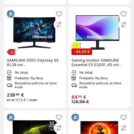
-
45,00 €
SAMSUNG G55C Odyssey G5
Gaming monitor SAMSUNG
81,28 cm
Essential S3 S32GF, 60 cm
32"/VA/16:9/2560x1440/HDMI/DP
(24"), IPS, FHD, 5 ms, 120 Mhz, 2
Na zalogi
Na zalogi
računalniški monitor
X HDMI
Prodajalec
Big Bang
Prodajalec
Big Bang
Brezplačna poštnina za člane
Brezplačna poštnina za člane
kluba
kluba
239
€
99
84
€
99
ali od
11,72 €
/ mesec
129,99 €