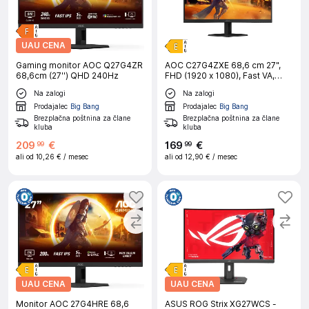
UAU CENA
Gaming monitor AOC Q27G4ZR
AOC C27G4ZXE 68,6 cm 27",
68,6cm (27'') QHD 240Hz
FHD (1920 x 1080), Fast VA,
1500R, 280Hz gaming ukrivljen
Na zalogi
Na zalogi
monitor
Prodajalec
Big Bang
Prodajalec
Big Bang
Brezplačna poštnina za člane
Brezplačna poštnina za člane
kluba
kluba
209
€
169
€
99
99
ali od
10,26 €
/ mesec
ali od
12,90 €
/ mesec
UAU CENA
UAU CENA
Monitor AOC 27G4HRE 68,6
ASUS ROG Strix XG27WCS -