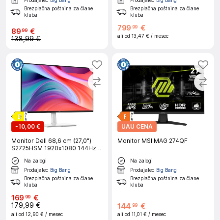
Brezplačna poštnina za člane
Brezplačna poštnina za člane
kluba
kluba
799
€
99
89
€
99
ali od
13,47 €
/ mesec
138,99 €
-
10,00 €
UAU CENA
Monitor Dell 68,6 cm (27,0")
Monitor MSI MAG 274QF
S2725HSM 1920x1080 144Hz
IPS 1ms 2xHDMI Pivot Zvočniki
Na zalogi
Na zalogi
2x3W sRGB99% FreeSync
Prodajalec
Big Bang
Prodajalec
Big Bang
Brezplačna poštnina za člane
Brezplačna poštnina za člane
kluba
kluba
169
€
99
179,99 €
144
€
99
ali od
12,90 €
/ mesec
ali od
11,01 €
/ mesec