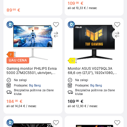
109
€
99
ali od
10,33 €
/ mesec
89
€
99
UAU CENA
Gaming monitor PHILIPS Evnia
Monitor ASUS VG279QL3A
5000 27M2C5501, ukrivljen,
68,6 cm (27,0"), 1920x1080,
68,6 cm (27"), QHD, Fast VA,
180Hz | Gaming
Na zalogi
Na zalogi
1500R, 180 Hz
Prodajalec
Big Bang
Prodajalec
Big Bang
Brezplačna poštnina za člane
Brezplačna poštnina za člane
kluba
kluba
184
€
169
€
99
99
ali od
14,04 €
/ mesec
ali od
12,90 €
/ mesec