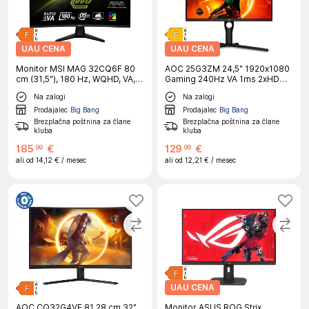
UAU CENA
UAU CENA
Monitor MSI MAG 32CQ6F 80
AOC 25G3ZM 24,5" 1920x1080
cm (31,5"), 180 Hz, WQHD, VA, 1
Gaming 240Hz VA 1ms 2xHDMI
ms
DisplayPort Pivot sRGB100%
Na zalogi
Na zalogi
FreeSync Premium gaming
monitor
Prodajalec
Big Bang
Prodajalec
Big Bang
Brezplačna poštnina za člane
Brezplačna poštnina za člane
kluba
kluba
185
€
129
€
99
99
ali od
14,12 €
/ mesec
ali od
12,21 €
/ mesec
UAU CENA
AOC CQ32G4VE 81,28 cm 32"
Monitor ASUS ROG Strix