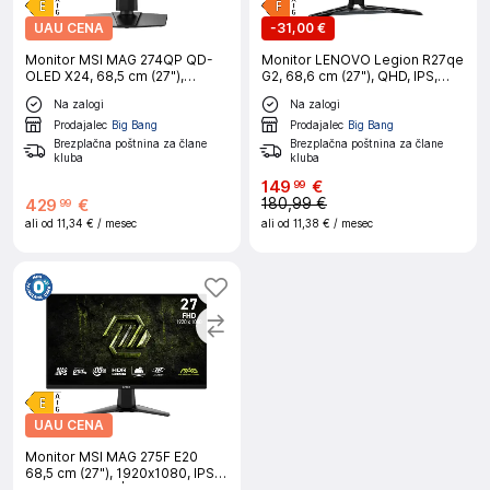
UAU CENA
-
31,00 €
Monitor MSI MAG 274QP QD-
Monitor LENOVO Legion R27qe
OLED X24, 68,5 cm (27"),
G2, 68,6 cm (27"), QHD, IPS,
2560x1440, 240 Hz, QD-OLED,
16:9, 2560x1440, 200 Hz
Na zalogi
Na zalogi
0,03 ms|Gaming
Prodajalec
Big Bang
Prodajalec
Big Bang
Brezplačna poštnina za člane
Brezplačna poštnina za člane
kluba
kluba
149
€
99
180,99 €
429
€
99
ali od
11,34 €
/ mesec
ali od
11,38 €
/ mesec
UAU CENA
Monitor MSI MAG 275F E20
68,5 cm (27"), 1920x1080, IPS,
200 Hz, 0,5 ms|Gaming