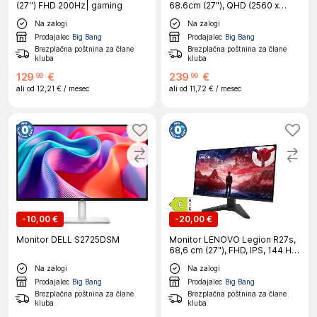
(27'') FHD 200Hz| gaming
68.6cm (27"), QHD (2560 x
1440), Fast VA, 1500R, 180Hz
Na zalogi
Na zalogi
ukrivljen gaming monitor
Prodajalec
Big Bang
Prodajalec
Big Bang
Brezplačna poštnina za člane
Brezplačna poštnina za člane
kluba
kluba
129
€
239
€
99
99
ali od
12,21 €
/ mesec
ali od
11,72 €
/ mesec
-
10,00 €
-
20,00 €
Monitor DELL S2725DSM
Monitor LENOVO Legion R27s,
68,6 cm (27"), FHD, IPS, 144 Hz,
DP/HDMI, HDR10, gaming
Na zalogi
Na zalogi
Prodajalec
Big Bang
Prodajalec
Big Bang
Brezplačna poštnina za člane
Brezplačna poštnina za člane
kluba
kluba