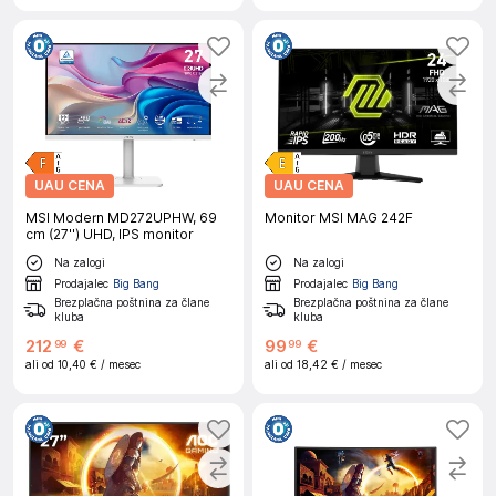
UAU CENA
UAU CENA
MSI Modern MD272UPHW, 69
Monitor MSI MAG 242F
cm (27'') UHD, IPS monitor
Na zalogi
Na zalogi
Prodajalec
Big Bang
Prodajalec
Big Bang
Brezplačna poštnina za člane
Brezplačna poštnina za člane
kluba
kluba
212
€
99
€
99
99
ali od
10,40 €
/ mesec
ali od
18,42 €
/ mesec