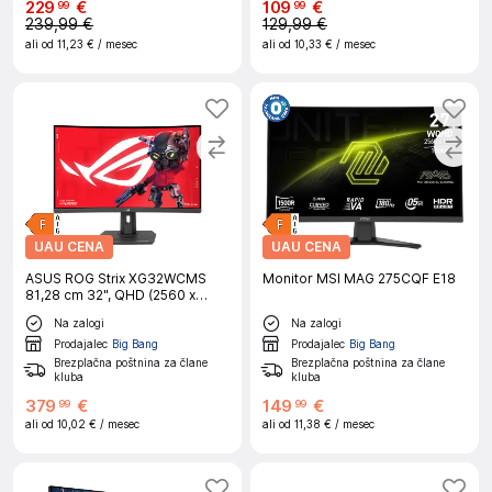
229
€
109
€
99
99
239,99 €
129,99 €
ali od
11,23 €
/ mesec
ali od
10,33 €
/ mesec
UAU CENA
UAU CENA
ASUS ROG Strix XG32WCMS
Monitor MSI MAG 275CQF E18
81,28 cm 32", QHD (2560 x
1440), Fast VA, 1500R,
Na zalogi
Na zalogi
280Hz ukrivljen gaming
monitor
Prodajalec
Big Bang
Prodajalec
Big Bang
Brezplačna poštnina za člane
Brezplačna poštnina za člane
kluba
kluba
379
€
149
€
99
99
ali od
10,02 €
/ mesec
ali od
11,38 €
/ mesec