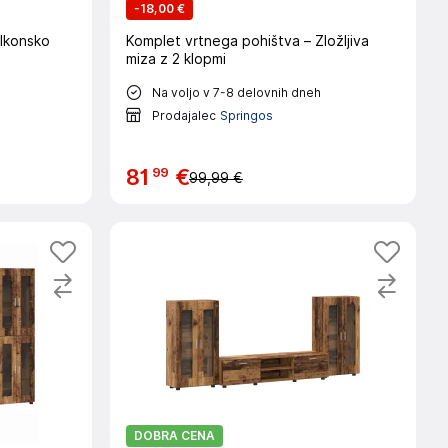
-
18,00 €
alkonsko
Komplet vrtnega pohištva – Zložljiva
miza z 2 klopmi
Na voljo v 7-8 delovnih dneh
Prodajalec
Springos
99
81
€
99,99 €
DOBRA CENA