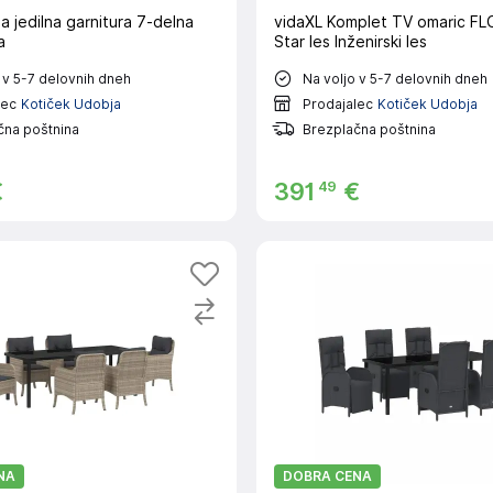
a jedilna garnitura 7-delna
vidaXL Komplet TV omaric FL
a
Star les Inženirski les
 v 5-7 delovnih dneh
Na voljo v 5-7 delovnih dneh
lec
Kotiček Udobja
Prodajalec
Kotiček Udobja
čna poštnina
Brezplačna poštnina
49
€
391
€
NA
DOBRA CENA