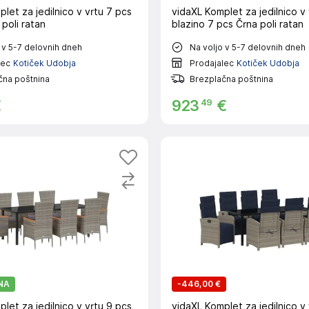
let za jedilnico v vrtu 7 pcs
vidaXL Komplet za jedilnico v 
 poli ratan
blazino 7 pcs Črna poli ratan
 v 5-7 delovnih dneh
Na voljo v 5-7 delovnih dneh
lec
Kotiček Udobja
Prodajalec
Kotiček Udobja
čna poštnina
Brezplačna poštnina
49
€
923
€
NA
-
446,00 €
let za jedilnico v vrtu 9 pcs
vidaXL Komplet za jedilnico v 