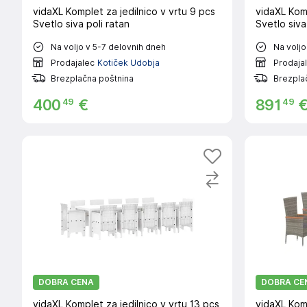
vidaXL Komplet za jedilnico v vrtu 9 pcs
vidaXL Komp
Svetlo siva poli ratan
Svetlo siva
Na voljo v 5-7 delovnih dneh
Na voljo
Prodajalec
Kotiček Udobja
Prodaja
Brezplačna poštnina
Brezpla
49
49
400
€
891
DOBRA CENA
DOBRA CE
vidaXL Komplet za jedilnico v vrtu 13 pcs
vidaXL Komp