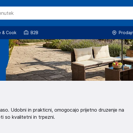
 & Cook
B2B
Prodaj
eraso. Udobni in prakticni, omogocajo prijetno druzenje na
i so kvalitetni in trpezni.