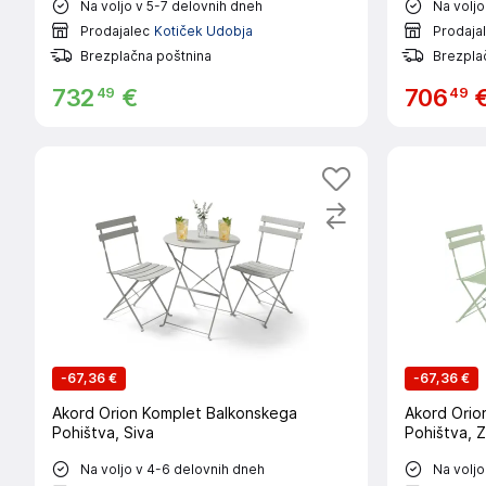
Na voljo v 5-7 delovnih dneh
Na voljo
Prodajalec
Kotiček Udobja
Prodaja
Brezplačna poštnina
Brezpla
49
49
732
€
706
-
67,36 €
-
67,36 €
Akord Orion Komplet Balkonskega
Akord Orio
Pohištva, Siva
Pohištva, 
Na voljo v 4-6 delovnih dneh
Na voljo