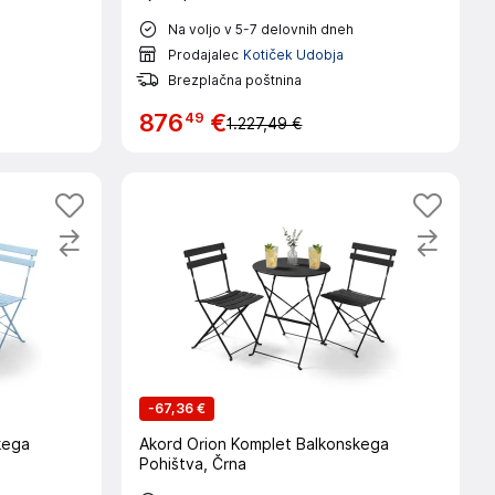
Na voljo v 5-7 delovnih dneh
Prodajalec
Kotiček Udobja
Brezplačna poštnina
49
876
€
1.227,49 €
-
67,36 €
kega
Akord Orion Komplet Balkonskega
Pohištva, Črna