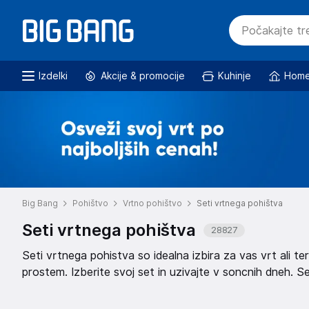
Izdelki
Akcije & promocije
Kuhinje
Home
Big Bang
Pohištvo
Vrtno pohištvo
Seti vrtnega pohištva
Seti vrtnega pohištva
28827
Seti vrtnega pohistva so idealna izbira za vas vrt ali t
prostem. Izberite svoj set in uzivajte v soncnih dneh. Set