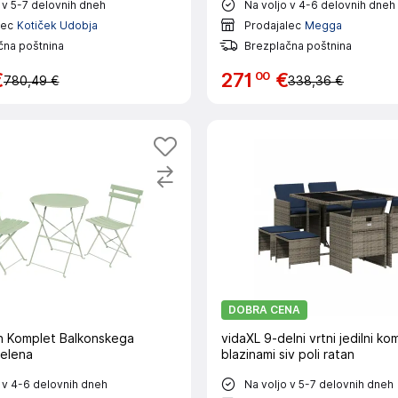
 v 5-7 delovnih dneh
Na voljo v 4-6 delovnih dneh
lec
Kotiček Udobja
Prodajalec
Megga
čna poštnina
Brezplačna poštnina
00
€
271
€
780,49 €
338,36 €
DOBRA CENA
n Komplet Balkonskega
vidaXL 9-delni vrtni jedilni ko
Zelena
blazinami siv poli ratan
 v 4-6 delovnih dneh
Na voljo v 5-7 delovnih dneh