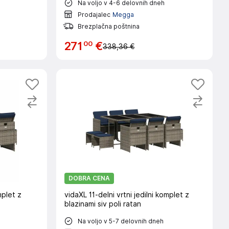
Na voljo v 4-6 delovnih dneh
Prodajalec
Megga
Brezplačna poštnina
00
271
€
338,36 €
DOBRA CENA
mplet z
vidaXL 11-delni vrtni jedilni komplet z
blazinami siv poli ratan
Na voljo v 5-7 delovnih dneh