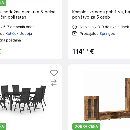
NA
na sedežna garnitura 5-delna
Komplet vrtnega pohištva, b
 črn poli ratan
pohištvo za 5 oseb
 v 5-7 delovnih dneh
Na voljo v 8-9 delovnih dneh
lec
Kotiček Udobja
Prodajalec
Springos
čna poštnina
99
€
114
€
NA
DOBRA CENA