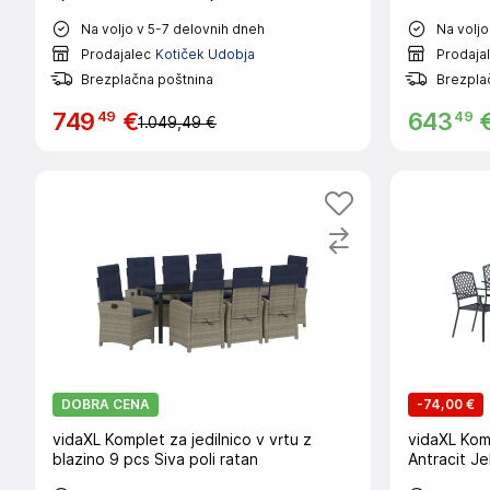
Na voljo v 5-7 delovnih dneh
Na voljo
Prodajalec
Kotiček Udobja
Prodaja
Brezplačna poštnina
Brezpla
49
49
749
€
643
1.049,49 €
DOBRA CENA
-
74,00 €
vidaXL Komplet za jedilnico v vrtu z
vidaXL Komp
blazino 9 pcs Siva poli ratan
Antracit Je