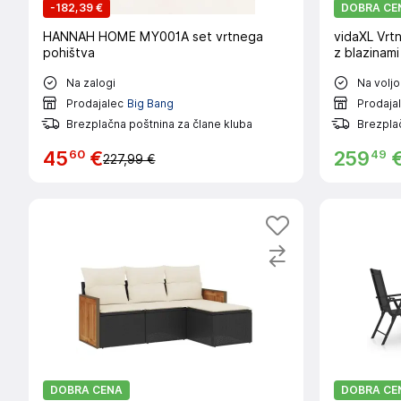
-
182,39 €
DOBRA CE
HANNAH HOME MY001A set vrtnega
vidaXL Vrt
pohištva
z blazinami
Na zalogi
Na voljo
Prodajalec
Big Bang
Prodaja
Brezplačna poštnina za člane kluba
Brezpla
60
49
45
€
259
227,99 €
DOBRA CENA
DOBRA CE