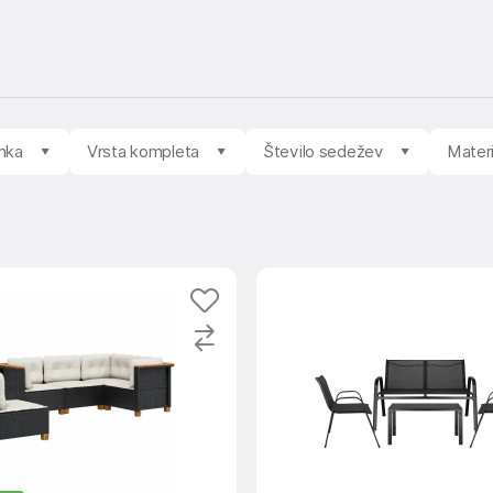
mka
Vrsta kompleta
Število sedežev
Materi