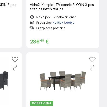
ORIN 3 pcs
vidaXL Komplet TV omaric FLORIN 3 pcs
Star les Inženirski les
Na voljo v 5-7 delovnih dneh
Prodajalec
Kotiček Udobja
Brezplačna poštnina
49
286
€
DOBRA CENA