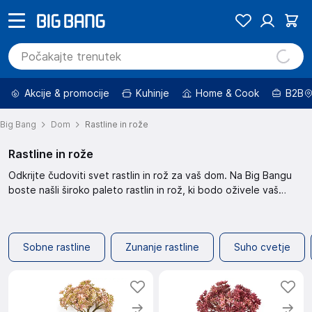
Akcije & promocije
Kuhinje
Home & Cook
B2B
Big Bang
Dom
Rastline in rože
Rastline in rože
Odkrijte čudoviti svet rastlin in rož za vaš dom. Na Big Bangu
boste našli široko paleto rastlin in rož, ki bodo oživele vaš
prostor. Izbirajte med različnimi vrstami in barvami, ter ustvarite
oazo miru in lepote v vašem domu. Poiščite popolne rastline in
rože, ki ustrezajo vašemu slogu in potrebam. Sobne rastline
Sobne rastline
Zunanje rastline
Suho cvetje
Odkrijte čudovite
sobne rastline
, ki osvežijo vaš dom. Filtrirajte
rezultate glede na ceno, znamko, razpoložljivost in druge
lastnosti. Izberite med različnimi možnostmi sortiranja, kot so
priporočamo, najhitrejše dostopno, najbolje ocenjeno, novejše
naprej in več. Preverite tudi znižane izdelke ali UAU cene.