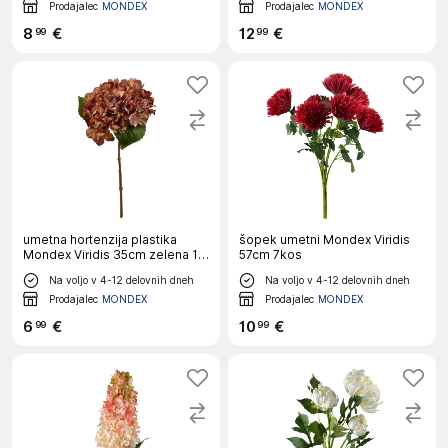
Prodajalec
MONDEX
Prodajalec
MONDEX
8
€
12
€
99
99
umetna hortenzija plastika
šopek umetni Mondex Viridis
Mondex Viridis 35cm zelena 1
57cm 7kos
kos
Na voljo v 4-12 delovnih dneh
Na voljo v 4-12 delovnih dneh
Prodajalec
MONDEX
Prodajalec
MONDEX
6
€
10
€
99
99