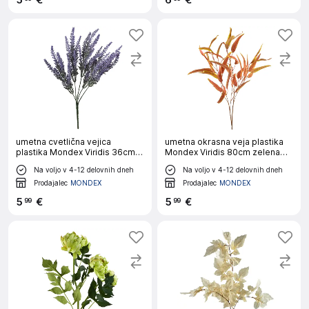
5
€
6
€
umetna cvetlična vejica
umetna okrasna veja plastika
plastika Mondex Viridis 36cm
Mondex Viridis 80cm zelena
vijolična 1 kos
1kos
Na voljo v 4-12 delovnih dneh
Na voljo v 4-12 delovnih dneh
Prodajalec
MONDEX
Prodajalec
MONDEX
5
€
5
€
99
99