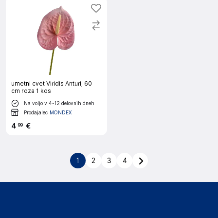
umetni cvet Viridis Anturij 60
cm roza 1 kos
Na voljo v 4-12 delovnih dneh
Prodajalec
MONDEX
4
€
99
1
2
3
4