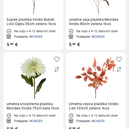
šopek plastika Viridis Bukiet
umetna veja plastika Mondex
Liści Dębu 55cm zeleno 1kos
Viridis 80cm zelena 1kos
Na voljo v 4-12 delovnih dneh
Na voljo v 4-12 delovnih dneh
Prodajalec
MONDEX
Prodajalec
MONDEX
5
€
5
€
99
99
umetna krizantema plastika
Umetna vejica plastika Viridis
Mondex Viridis 75cm bela 1kos
Listi 103cm zelena 1kos
Na voljo v 4-12 delovnih dneh
Na voljo v 4-12 delovnih dneh
Prodajalec
MONDEX
Prodajalec
MONDEX
99
99