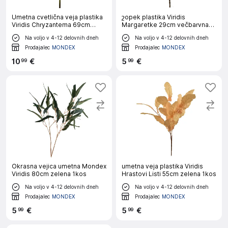
Umetna cvetlična veja plastika
շopek plastika Viridis
Viridis Chryzantema 69cm
Margaretke 29cm večbarvna
zelena 2 kos
1kos
Na voljo v 4-12 delovnih dneh
Na voljo v 4-12 delovnih dneh
Prodajalec
MONDEX
Prodajalec
MONDEX
10
€
5
€
99
99
Okrasna vejica umetna Mondex
umetna veja plastika Viridis
Viridis 80cm zelena 1kos
Hrastovi Listi 55cm zelena 1kos
Na voljo v 4-12 delovnih dneh
Na voljo v 4-12 delovnih dneh
Prodajalec
MONDEX
Prodajalec
MONDEX
5
€
5
€
99
99