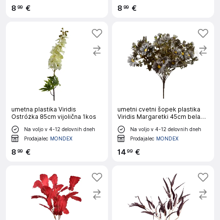
8
€
8
€
99
99
umetna plastika Viridis
umetni cvetni šopek plastika
Ostróżka 85cm vijolična 1kos
Viridis Margaretki 45cm bela
1kos
Na voljo v 4-12 delovnih dneh
Na voljo v 4-12 delovnih dneh
Prodajalec
MONDEX
Prodajalec
MONDEX
8
€
14
€
99
99