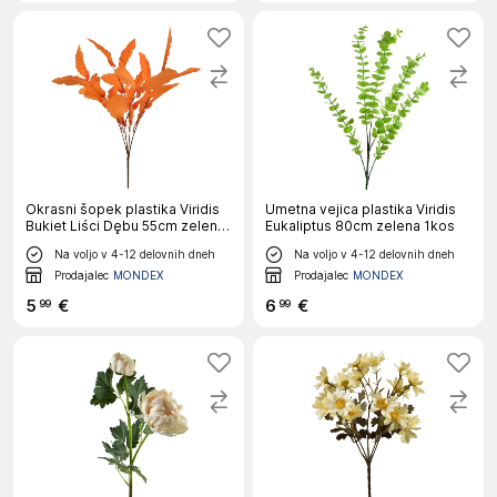
Okrasni šopek plastika Viridis
Umetna vejica plastika Viridis
Bukiet Liści Dębu 55cm zelen
Eukaliptus 80cm zelena 1kos
1kos
Na voljo v 4-12 delovnih dneh
Na voljo v 4-12 delovnih dneh
Prodajalec
MONDEX
Prodajalec
MONDEX
5
€
6
€
99
99