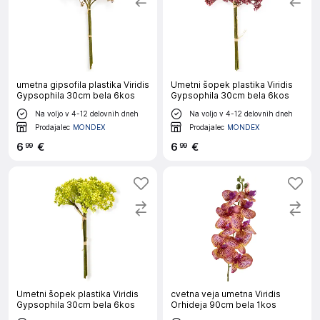
Zunanje rastline
Zunanje rastline
so idealne za popestritev
vašega vrta ali balkona. Izberite med različnimi vrstami in
ustvarite svoj osebni zeleni kotiček. Uživajte v naravi kar
doma. Suho cvetje
Suho cvetje
za dekoracijo doma. Uporabite
ga lahko za popestritev vašega prostora in ustvarite
edinstven ambient. Kot nalašč za različne aranžmaje in
umetna gipsofila plastika Viridis
Umetni šopek plastika Viridis
Gypsophila 30cm bela 6kos
Gypsophila 30cm bela 6kos
ustvarjalne projekte. Umetne rastline in rože Oživite svoj dom
Na voljo v 4-12 delovnih dneh
Na voljo v 4-12 delovnih dneh
z našimi čudovitimi umetnimi rastlinami in rožami. Ponujamo vam
Prodajalec
MONDEX
Prodajalec
MONDEX
široko paleto umetnih rastlin in rož, ki so popolna alternativa za
sveže rastline, saj ne potrebujejo vzdrževanja. Izberite svojo
6
€
6
€
99
99
najljubšo rastlino in ustvarite prijetno vzdušje v vašem domu.
Več o tem
.
Umetni šopek plastika Viridis
cvetna veja umetna Viridis
Gypsophila 30cm bela 6kos
Orhideja 90cm bela 1kos