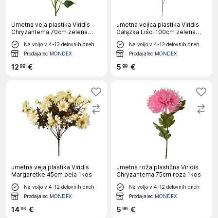
Umetna veja plastika Viridis
umetna vejica plastika Viridis
Chryzantema 70cm zelena
Gałązka Liści 100cm zelena
3kos
1kos
Na voljo v 4-12 delovnih dneh
Na voljo v 4-12 delovnih dneh
Prodajalec
MONDEX
Prodajalec
MONDEX
12
€
5
€
99
99
umetna veja plastika Viridis
umetna roža plastična Viridis
Margaretke 45cm bela 1kos
Chryzantema 75cm roza 1kos
Na voljo v 4-12 delovnih dneh
Na voljo v 4-12 delovnih dneh
Prodajalec
MONDEX
Prodajalec
MONDEX
14
€
5
€
99
99