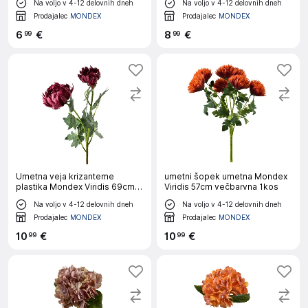
Na voljo v 4-12 delovnih dneh
Na voljo v 4-12 delovnih dneh
Prodajalec
MONDEX
Prodajalec
MONDEX
6
€
8
€
99
99
Umetna veja krizanteme
umetni šopek umetna Mondex
plastika Mondex Viridis 69cm
Viridis 57cm večbarvna 1kos
zelena 2kos
Na voljo v 4-12 delovnih dneh
Na voljo v 4-12 delovnih dneh
Prodajalec
MONDEX
Prodajalec
MONDEX
10
€
10
€
99
99