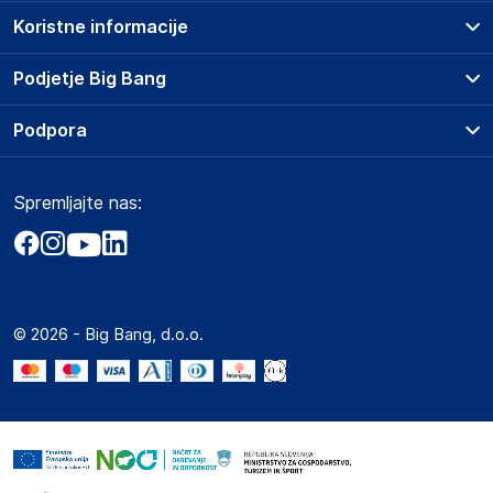
Koristne informacije
Prodajna mesta
Podjetje Big Bang
Splošni pogoji
O podjetju
Podpora
Storitve
Kontakti
Dostava, vnos in odvoz
Pogosta vprašanja
Družbena odgovornost
Načini plačila
Spremljajte nas:
Marketplace
Obvestila za javnost
Nakup na obroke
Kako oddati naročilo?
Akt o digitalnih storitvah
Zavarovanje izdelkov
Vračila in reklamacije
Prodaja podjetjem
Politika zasebnosti
Big Partner - distribucija
Spletni piškotki
© 2026 - Big Bang, d.o.o.
Marketplace za partnerje
Novosti
Interna varna linija za prijavo kršitev po ZZPRI
Zaposlitev