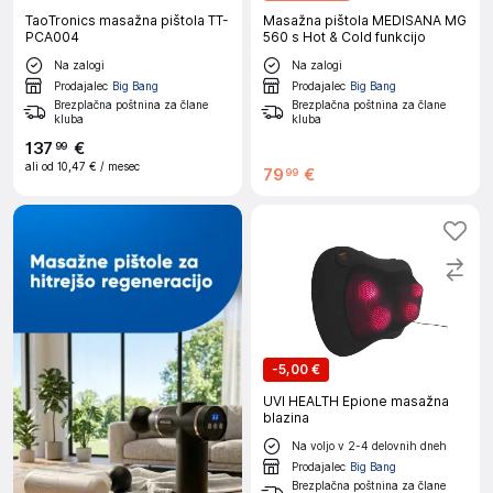
TaoTronics masažna pištola TT-
Masažna pištola MEDISANA MG
PCA004
560 s Hot & Cold funkcijo
Na zalogi
Na zalogi
Prodajalec
Big Bang
Prodajalec
Big Bang
Brezplačna poštnina za člane
Brezplačna poštnina za člane
kluba
kluba
137
€
99
ali od
10,47 €
/ mesec
79
€
99
-
5,00 €
UVI HEALTH Epione masažna
blazina
Na voljo v 2-4 delovnih dneh
Prodajalec
Big Bang
Brezplačna poštnina za člane