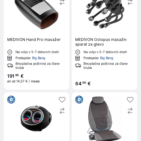
MEDIVON Hand Pro masažer
MEDIVON Octopus masažni
aparat za glavo
Na voljo v 5-7 delovnih dneh
Na voljo v 5-7 delovnih dneh
Prodajalec
Big Bang
Prodajalec
Big Bang
Brezplačna poštnina za člane
Brezplačna poštnina za člane
kluba
kluba
191
€
99
ali od
14,57 €
/ mesec
64
€
99