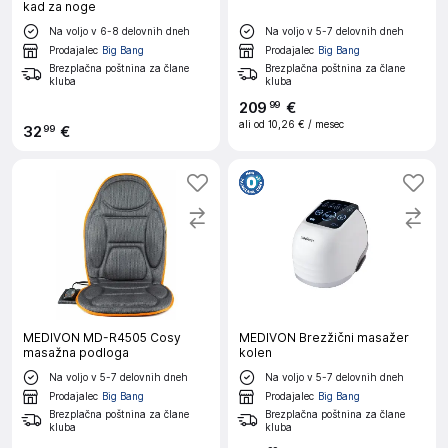
kad za noge
Na voljo v 6-8 delovnih dneh
Na voljo v 5-7 delovnih dneh
Prodajalec
Big Bang
Prodajalec
Big Bang
Brezplačna poštnina za člane
Brezplačna poštnina za člane
kluba
kluba
209
€
99
ali od
10,26 €
/ mesec
32
€
99
MEDIVON MD-R4505 Cosy
MEDIVON Brezžični masažer
masažna podloga
kolen
Na voljo v 5-7 delovnih dneh
Na voljo v 5-7 delovnih dneh
Prodajalec
Big Bang
Prodajalec
Big Bang
Brezplačna poštnina za člane
Brezplačna poštnina za člane
kluba
kluba