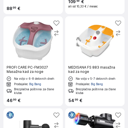
109
€
99
ali od
10,33 €
/ mesec
88
€
99
PROFI CARE PC-FM3027
MEDISANA FS 883 masažna
Masažna kad za noge
kad za noge
Na voljo v 6-8 delovnih dneh
Na voljo v 5-7 delovnih dneh
Prodajalec
Big Bang
Prodajalec
Big Bang
Brezplačna poštnina za člane
Brezplačna poštnina za člane
kluba
kluba
46
€
54
€
99
99