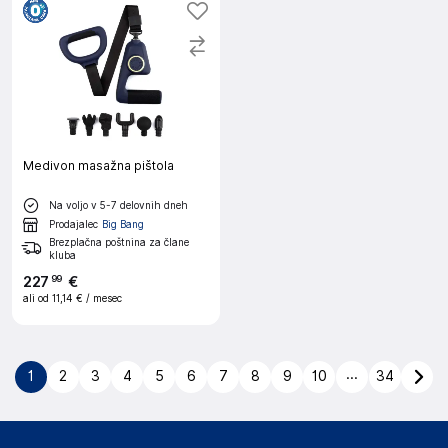
Medivon masažna pištola
Na voljo v 5-7 delovnih dneh
Prodajalec
Big Bang
Brezplačna poštnina za člane
kluba
227
€
99
ali od
11,14 €
/ mesec
...
1
2
3
4
5
6
7
8
9
10
34