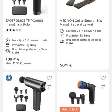
TAOTRONICS TT-PCA003
MEDIVON Collar Simple 18 W
masažna pištola
Masažni aparat za vrat
Na voljo v 5-7 delovnih dneh
Prodajalec
Big Bang
Brezplačna poštnina za člane
Na voljo v 3-5 delovnih dneh
kluba
Prodajalec
Big Bang
Brezplačna poštnina za člane
kluba
109
€
99
ali od
10,33 €
/ mesec
56
€
99
UAU CENA