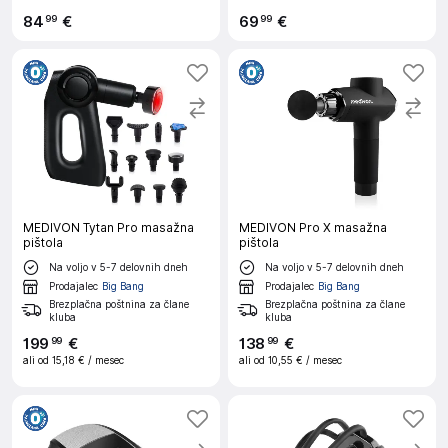
84
€
69
€
99
99
MEDIVON Tytan Pro masažna
MEDIVON Pro X masažna
pištola
pištola
Na voljo v 5-7 delovnih dneh
Na voljo v 5-7 delovnih dneh
Prodajalec
Big Bang
Prodajalec
Big Bang
Brezplačna poštnina za člane
Brezplačna poštnina za člane
kluba
kluba
199
€
138
€
99
99
ali od
15,18 €
/ mesec
ali od
10,55 €
/ mesec