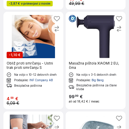
49,99 €
-
3,87 €
v primerjavi z novim
-
1,10 €
Obliž proti smrčanju - Ustni
Masažna pištola XIAOMI 2 EU,
trak proti smrčanju S
črna
Na voljo v 10-12 delovnih dneh
Na voljo v 3-5 delovnih dneh
Prodajalec
INF Company AB
Prodajalec
Big Bang
Brezplačna poštnina za člane
Brezplačna poštnina
kluba
99
€
99
4
€
99
ali od
18,42 €
/ mesec
6,09 €