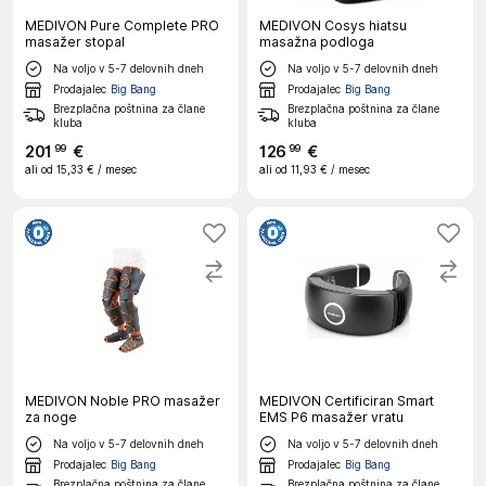
MEDIVON Pure Complete PRO
MEDIVON Cosys hiatsu
masažer stopal
masažna podloga
Na voljo v 5-7 delovnih dneh
Na voljo v 5-7 delovnih dneh
Prodajalec
Big Bang
Prodajalec
Big Bang
Brezplačna poštnina za člane
Brezplačna poštnina za člane
kluba
kluba
201
€
126
€
99
99
ali od
15,33 €
/ mesec
ali od
11,93 €
/ mesec
MEDIVON Noble PRO masažer
MEDIVON Certificiran Smart
za noge
EMS P6 masažer vratu
Na voljo v 5-7 delovnih dneh
Na voljo v 5-7 delovnih dneh
Prodajalec
Big Bang
Prodajalec
Big Bang
Brezplačna poštnina za člane
Brezplačna poštnina za člane