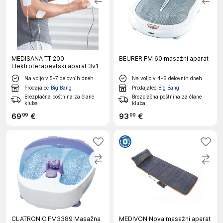
MEDISANA TT 200
BEURER FM 60 masažni aparat
Elektroterapevtski aparat 3v1
Na voljo v 5-7 delovnih dneh
Na voljo v 4-6 delovnih dneh
Prodajalec
Big Bang
Prodajalec
Big Bang
Brezplačna poštnina za člane
Brezplačna poštnina za člane
kluba
kluba
69
€
93
€
99
99
CLATRONIC FM3389 Masažna
MEDIVON Nova masažni aparat