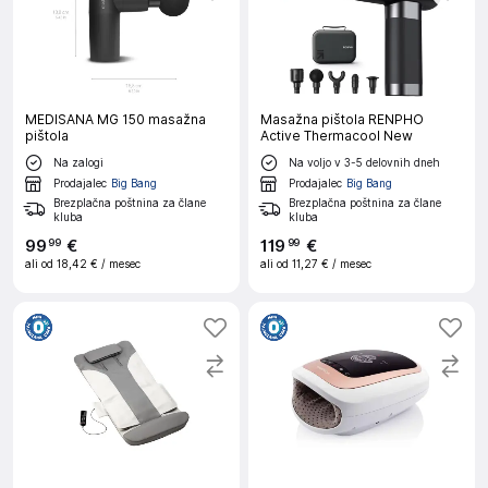
MEDISANA MG 150 masažna
Masažna pištola RENPHO
pištola
Active Thermacool New
Na zalogi
Na voljo v 3-5 delovnih dneh
Prodajalec
Big Bang
Prodajalec
Big Bang
Brezplačna poštnina za člane
Brezplačna poštnina za člane
kluba
kluba
99
€
119
€
99
99
ali od
18,42 €
/ mesec
ali od
11,27 €
/ mesec