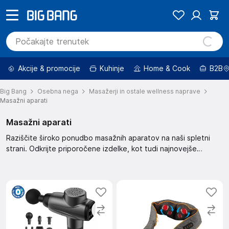
Akcije & promocije
Kuhinje
Home & Cook
B2B
Big Bang
Osebna nega
Masažerji in ostale wellness naprave
Masažni aparati
Masažni aparati
Raziščite široko ponudbo masažnih aparatov na naši spletni
strani. Odkrijte priporočene izdelke, kot tudi najnovejše
modele. Uporabite filtre za iskanje izdelkov po ceni, znamki, in
razpoložljivosti. Razvrščanje izdelkov vam omogoča, da
najdete masažni aparat, ki najbolj ustreza vašim potrebam!