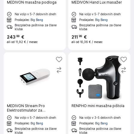
MEDIVON masažna podloga
MEDIVON Hand Lux masažer
Na voljo v 5-7 delovnih dneh
Na voljo v 5-7 delovnih dneh
Prodajalec
Big Bang
Prodajalec
Big Bang
Brezplačna poštnina za člane
Brezplačna poštnina za člane
kluba
kluba
243
€
211
€
99
99
ali od
11,92 €
/ mesec
ali od
10,36 €
/ mesec
MEDIVON Stream Pro
RENPHO mini masažna pištola
Elektrostimulator za
rehabilitacijo in masažo
Na voljo v 5-7 delovnih dneh
Na voljo v 3-5 delovnih dneh
Prodajalec
Big Bang
Prodajalec
Big Bang
Brezplačna poštnina za člane
Brezplačna poštnina za člane
kluba
kluba