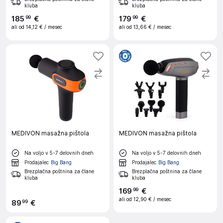
kluba
kluba
185
€
179
€
99
99
ali od
14,12 €
/ mesec
ali od
13,66 €
/ mesec
MEDIVON masažna pištola
MEDIVON masažna pištola
Na voljo v 5-7 delovnih dneh
Na voljo v 5-7 delovnih dneh
Prodajalec
Big Bang
Prodajalec
Big Bang
Brezplačna poštnina za člane
Brezplačna poštnina za člane
kluba
kluba
169
€
99
ali od
12,90 €
/ mesec
89
€
99