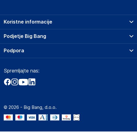
Koristne informacije
Prodajna mesta
Podjetje Big Bang
Splošni pogoji
O podjetju
Podpora
Storitve
Kontakti
Dostava, vnos in odvoz
Pogosta vprašanja
Družbena odgovornost
Načini plačila
Spremljajte nas:
Marketplace
Obvestila za javnost
Nakup na obroke
Kako oddati naročilo?
Akt o digitalnih storitvah
Zavarovanje izdelkov
Vračila in reklamacije
Prodaja podjetjem
Politika zasebnosti
Big Partner - distribucija
Spletni piškotki
© 2026 - Big Bang, d.o.o.
Marketplace za partnerje
Novosti
Interna varna linija za prijavo kršitev po ZZPRI
Zaposlitev