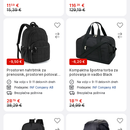
11
€
116
€
59
29
15,39 €
129,19 €
-
9,50 €
-
6,20 €
Prostoren nahrbtnik za
Kompaktna športna torba za
prenosnik, prostoren potovalni
potovanja in vadbo Black
računalniški nahrbtnik za
Na voljo v 9-11 delovnih dneh
Na voljo v 9-11 delovnih dneh
podjetja, šolo, potovanja Black
Prodajalec
INF Company AB
Prodajalec
INF Company AB
Brezplačna poštnina
Brezplačna poštnina
28
€
18
€
79
79
38,29 €
24,99 €