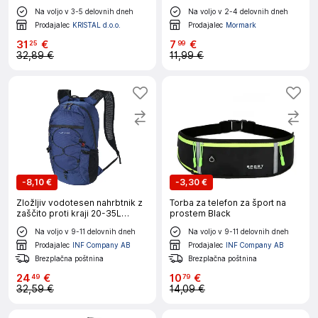
tekstil, kovina
Na voljo v 3-5 delovnih dneh
Na voljo v 2-4 delovnih dneh
Prodajalec
KRISTAL d.o.o.
Prodajalec
Mormark
31
€
7
€
25
99
32,89 €
11,99 €
-
8,10 €
-
3,30 €
Zložljiv vodotesen nahrbtnik z
Torba za telefon za šport na
zaščito proti kraji 20-35L
prostem Black
DarkBlue
Na voljo v 9-11 delovnih dneh
Na voljo v 9-11 delovnih dneh
Prodajalec
INF Company AB
Prodajalec
INF Company AB
Brezplačna poštnina
Brezplačna poštnina
24
€
10
€
49
79
32,59 €
14,09 €