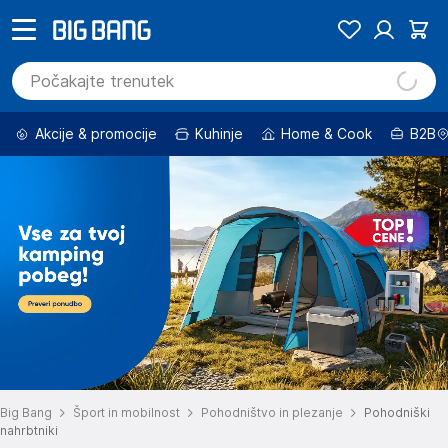
Akcije & promocije
Kuhinje
Home & Cook
B2B
Big Bang
Šport in mobilnost
Pohodništvo in plezanje
Pohodniški
nahrbtniki