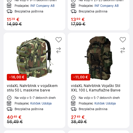
M
Prodajalec
INF Company AB
Prodajalec
INF Company AB
Brezplačna poštnina
Brezplačna poštnina
11
€
13
€
29
89
14,99 €
17,99 €
-
16,00 €
-
11,00 €
vidaXL Nahrbtnik v vojaškem
vidaXL Nahrbtnik Vojaški Stil
stilu 50 L maskirne barve
XXL 100 L Kamuflažne Barve
Na voljo v 5-7 delovnih dneh
Na voljo v 5-7 delovnih dneh
Prodajalec
Kotiček Udobja
Prodajalec
Kotiček Udobja
Brezplačna poštnina
Brezplačna poštnina
40
€
27
€
49
49
56,49 €
38,49 €