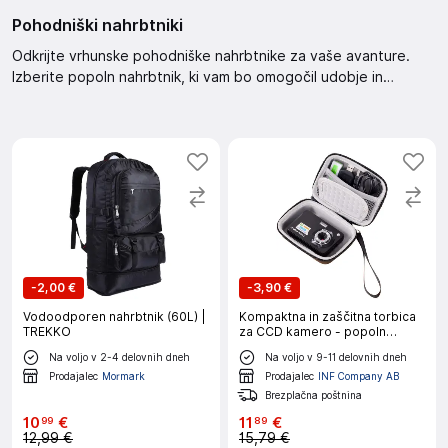
Pohodniški nahrbtniki
Odkrijte vrhunske pohodniške nahrbtnike za vaše avanture.
Izberite popoln nahrbtnik, ki vam bo omogočil udobje in
funkcionalnost na vsaki poti.
-
2,00 €
-
3,90 €
Vodoodporen nahrbtnik (60L) |
Kompaktna in zaščitna torbica
TREKKO
za CCD kamero - popoln
spremljevalec na potovanjih
Na voljo v 2-4 delovnih dneh
Na voljo v 9-11 delovnih dneh
Prodajalec
Mormark
Prodajalec
INF Company AB
Brezplačna poštnina
10
€
11
€
99
89
12,99 €
15,79 €