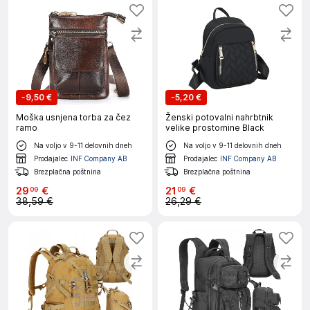
-
9,50 €
-
5,20 €
Moška usnjena torba za čez
Ženski potovalni nahrbtnik
ramo
velike prostornine Black
Na voljo v 9-11 delovnih dneh
Na voljo v 9-11 delovnih dneh
Prodajalec
INF Company AB
Prodajalec
INF Company AB
Brezplačna poštnina
Brezplačna poštnina
29
€
21
€
09
09
38,59 €
26,29 €