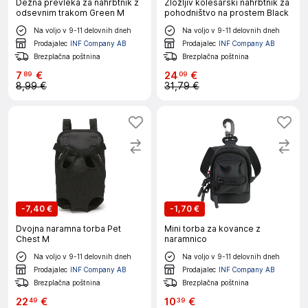
Dežna prevleka za nahrbtnik z
Zložljiv kolesarski nahrbtnik za
odsevnim trakom Green M
pohodništvo na prostem Black
Na voljo v 9-11 delovnih dneh
Na voljo v 9-11 delovnih dneh
Prodajalec
INF Company AB
Prodajalec
INF Company AB
Brezplačna poštnina
Brezplačna poštnina
7
€
24
€
89
09
8,99 €
31,79 €
-
7,40 €
-
1,70 €
Dvojna naramna torba Pet
Mini torba za kovance z
Chest M
naramnico
Na voljo v 9-11 delovnih dneh
Na voljo v 9-11 delovnih dneh
Prodajalec
INF Company AB
Prodajalec
INF Company AB
Brezplačna poštnina
Brezplačna poštnina
22
€
10
€
49
39