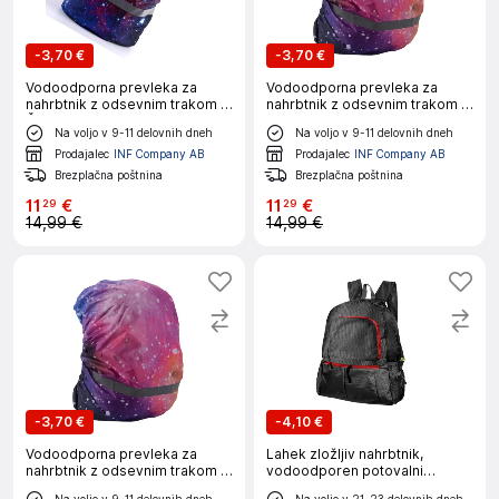
-
3,70 €
-
3,70 €
Vodoodporna prevleka za
Vodoodporna prevleka za
nahrbtnik z odsevnim trakom S
nahrbtnik z odsevnim trakom M
Črno zvezdnato nebo
Rožnato zvezdnato nebo
Na voljo v 9-11 delovnih dneh
Na voljo v 9-11 delovnih dneh
Prodajalec
INF Company AB
Prodajalec
INF Company AB
Brezplačna poštnina
Brezplačna poštnina
11
€
11
€
29
29
14,99 €
14,99 €
-
3,70 €
-
4,10 €
Vodoodporna prevleka za
Lahek zložljiv nahrbtnik,
nahrbtnik z odsevnim trakom S
vodoodporen potovalni
Rožnato zvezdnato nebo
nahrbtnik za pohodništvo Black
Na voljo v 9-11 delovnih dneh
Na voljo v 21-23 delovnih dneh