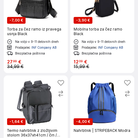
-
7,00 €
-
3,90 €
Torba za čez ramo iz pravega
Mobilna torba za čez ramo
usnja Black
Black
Na voljo v 9-11 delovnih dneh
Na voljo v 9-11 delovnih dneh
Prodajalec
INF Company AB
Prodajalec
INF Company AB
Brezplačna poštnina
Brezplačna poštnina
27
€
12
€
99
09
34,99 €
15,99 €
-
1,64 €
-
4,00 €
Termo nahrbtnik z zložljivim
Nahrbtnik | STRIPEBACK Modra
stolom 36x37xh41cm / črn /