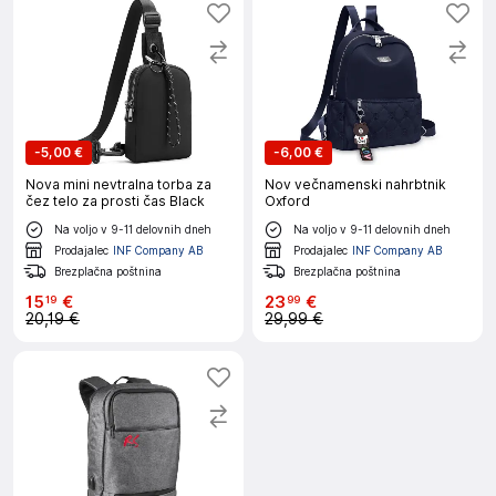
-
5,00 €
-
6,00 €
Nova mini nevtralna torba za
Nov večnamenski nahrbtnik
čez telo za prosti čas Black
Oxford
Na voljo v 9-11 delovnih dneh
Na voljo v 9-11 delovnih dneh
Prodajalec
INF Company AB
Prodajalec
INF Company AB
Brezplačna poštnina
Brezplačna poštnina
15
€
23
€
19
99
20,19 €
29,99 €