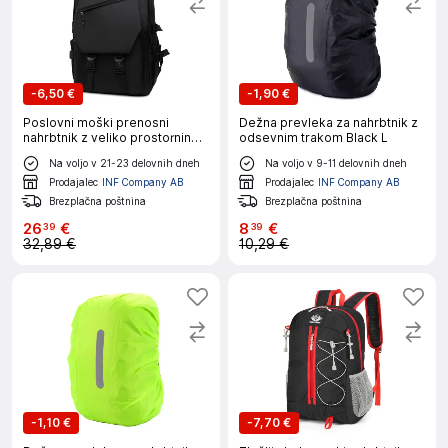
-
6,50 €
-
1,90 €
Poslovni moški prenosni
Dežna prevleka za nahrbtnik z
nahrbtnik z veliko prostornino
odsevnim trakom Black L
Black
Na voljo v 21-23 delovnih dneh
Na voljo v 9-11 delovnih dneh
Prodajalec
INF Company AB
Prodajalec
INF Company AB
Brezplačna poštnina
Brezplačna poštnina
26
€
8
€
39
39
32,89 €
10,29 €
-
1,10 €
-
7,70 €