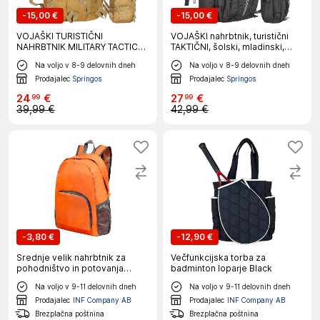
-
15,00 €
-
15,00 €
VOJAŠKI TURISTIČNI
VOJAŠKI nahrbtnik, turistični
NAHRBTNIK MILITARY TACTICAL
TAKTIČNI, šolski, mladinski,
GREEN LARGE SURVIVAL
urbani, moški
Na voljo v 8-9 delovnih dneh
Na voljo v 8-9 delovnih dneh
Prodajalec
Springos
Prodajalec
Springos
24
€
27
€
99
99
39,99 €
42,99 €
-
3,80 €
-
12,90 €
Srednje velik nahrbtnik za
Večfunkcijska torba za
pohodništvo in potovanja
badminton loparje Black
Orange
Na voljo v 9-11 delovnih dneh
Na voljo v 9-11 delovnih dneh
Prodajalec
INF Company AB
Prodajalec
INF Company AB
Brezplačna poštnina
Brezplačna poštnina