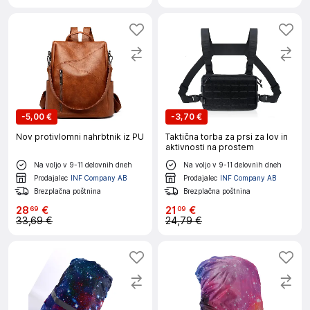
-
5,00 €
-
3,70 €
Nov protivlomni nahrbtnik iz PU
Taktična torba za prsi za lov in
aktivnosti na prostem
Na voljo v 9-11 delovnih dneh
Na voljo v 9-11 delovnih dneh
Prodajalec
INF Company AB
Prodajalec
INF Company AB
Brezplačna poštnina
Brezplačna poštnina
28
€
21
€
69
09
33,69 €
24,79 €