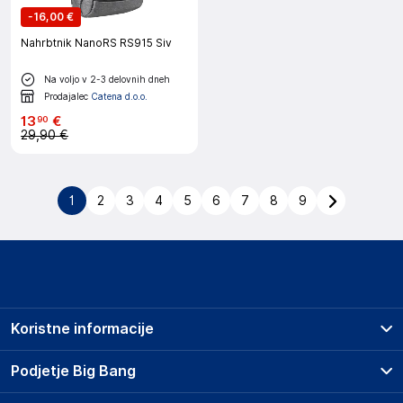
-
16,00 €
Nahrbtnik NanoRS RS915 Siv
Na voljo v 2-3 delovnih dneh
Prodajalec
Catena d.o.o.
13
€
90
29,90 €
1
2
3
4
5
6
7
8
9
Koristne informacije
Prodajna mesta
Podjetje Big Bang
Splošni pogoji