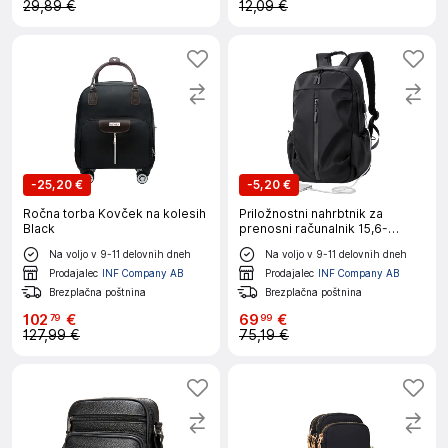
29,89 €
12,09 €
-
25,20 €
-
5,20 €
Ročna torba Kovček na kolesih
Priložnostni nahrbtnik za
Black
prenosni računalnik 15,6-
palčna vodoodporna torba za
Na voljo v 9-11 delovnih dneh
Na voljo v 9-11 delovnih dneh
računalnik z vrati USB za
polnjenje Black
Prodajalec
INF Company AB
Prodajalec
INF Company AB
Brezplačna poštnina
Brezplačna poštnina
102
€
69
€
79
99
127,99 €
75,19 €