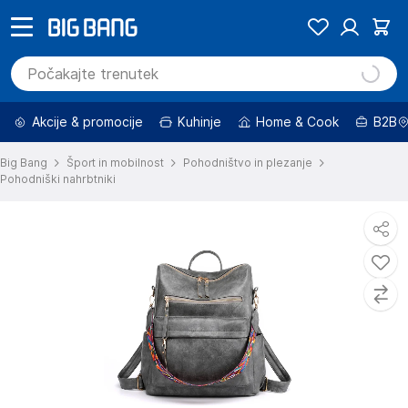
Akcije & promocije
Kuhinje
Home & Cook
B2B
Big Bang
Šport in mobilnost
Pohodništvo in plezanje
Pohodniški nahrbtniki