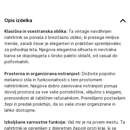
Opis izdelka
Klasična in vsestranska oblika:
Ta vintage navdihnjen
nahrbtnik se ponaša z brezčasno obliko, ki presega minljive
trende, zaradi česar je eleganten in praktičen spremljevalec
za prihodnja leta. Njegova elegantna silhueta in nevtralna
barva se dopolnjujeta s široko paleto oblačil, od casual do
polformalnih.
Prostorna in organizirana notranjost:
Doživite popolno
mešanico stila in funkcionalnosti s tem prostornem
nahrbtnikom. Njegova dobro zasnovana notranjost ponuja
dovolj prostora za vse vaše potrebščine, vključno s knjigami,
prenosnikom ali tabličnim računalnikom. Premišljeno postavljeni
žepi in predali poskrbijo, da so vaše stvari organizirane in
lahko dostopne.
Izboljšane varnostne funkcije:
Vaš mir je na prvem mestu. Ta
nahrbtnik je opremljen z diskretnim žepom proti kraji, ki se