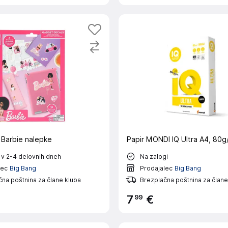
Barbie nalepke
Papir MONDI IQ Ultra A4, 80g
 v 2-4 delovnih dneh
Na zalogi
lec
Big Bang
Prodajalec
Big Bang
na poštnina za člane kluba
Brezplačna poštnina za člane
99
7
€