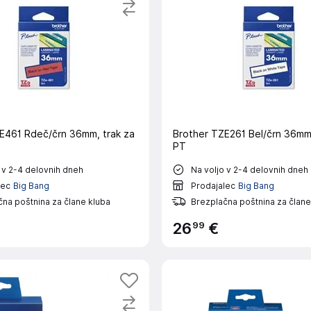
E461 Rdeč/črn 36mm, trak za
Brother TZE261 Bel/črn 36mm,
PT
 v 2-4 delovnih dneh
Na voljo v 2-4 delovnih dneh
lec
Big Bang
Prodajalec
Big Bang
na poštnina za člane kluba
Brezplačna poštnina za člane
99
26
€