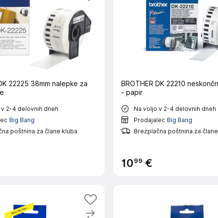
K 22225 38mm nalepke za
BROTHER DK 22210 neskončn
ke
- papir
 v 2-4 delovnih dneh
Na voljo v 2-4 delovnih dneh
lec
Big Bang
Prodajalec
Big Bang
na poštnina za člane kluba
Brezplačna poštnina za člane
99
10
€