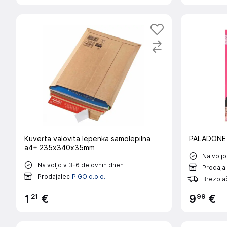
Kuverta valovita lepenka samolepilna
PALADONE 
a4+ 235x340x35mm
Na voljo
Na voljo v 3-6 delovnih dneh
Prodaja
Prodajalec
PIGO d.o.o.
Brezplač
21
99
1
€
9
€