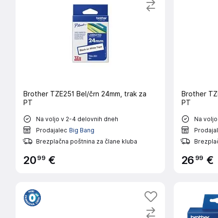
Brother TZE251 Bel/črn 24mm, trak za
Brother TZ
PT
PT
Na voljo v 2-4 delovnih dneh
Na voljo
Prodajalec
Big Bang
Prodaja
Brezplačna poštnina za člane kluba
Brezplač
99
99
20
€
26
€