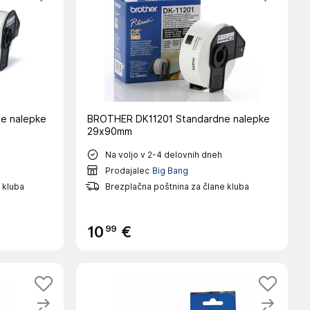
e nalepke
BROTHER DK11201 Standardne nalepke
29x90mm
Na voljo v 2-4 delovnih dneh
Prodajalec
Big Bang
 kluba
Brezplačna poštnina za člane kluba
99
10
€