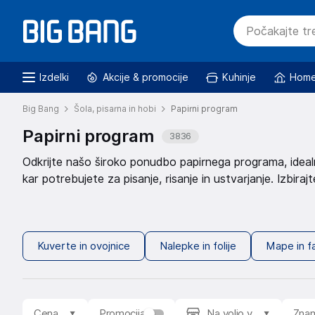
Izdelki
Akcije & promocije
Kuhinje
Home
Big Bang
Šola, pisarna in hobi
Papirni program
Papirni program
3836
Odkrijte našo široko ponudbo papirnega programa, idealne
kar potrebujete za pisanje, risanje in ustvarjanje. Izbiraj
pripomočki. Ne glede na to, ali potrebujete papir za tisk,
kakovostne izdelke po ugodnih cenah. Poskrbite za svoje
programom. Kuverte in ovojnice
Kuverte in ovojnice
so 
filtriranja, kot so cena, promocije, znamka in razpoložlji
Kuverte in ovojnice
Nalepke in folije
Mape in fa
Nalepke in folije
Nalepke in folije
za šolo in pisarno. Izbe
projekte. Odlična izbira za okrasitev ali označevanje. Ma
organizacijo dokumentov v šoli ali pisarni. Ohranite s
za domačo in profesionalno rabo. Ta izdelek vam nudi en
Cena
Promocija
Na voljo v
Zna