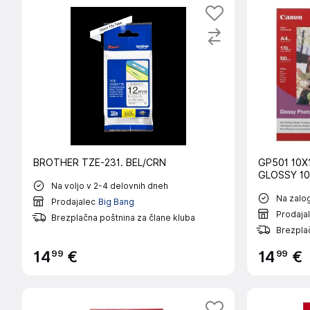
BROTHER TZE-231. BEL/CRN
GP501 10X
GLOSSY 10
Na voljo v 2-4 delovnih dneh
Na zalog
Prodajalec
Big Bang
Prodaja
Brezplačna poštnina za člane kluba
Brezplač
99
99
14
€
14
€