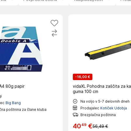
jo so različni vzorci in velikosti, primerni za različne priložno
te še bolj posebno. Papir Odlični
papir
za vašo pisarno ali šol
n papir za vsakodnevno uporabo.
-
16,00 €
A4 80g papir
vidaXL Pohodna zaščita za ka
guma 100 cm
i
Na voljo v 5-7 delovnih dneh
lec
Big Bang
Prodajalec
Kotiček Udobja
na poštnina za člane kluba
Brezplačna poštnina
49
40
€
56,49 €