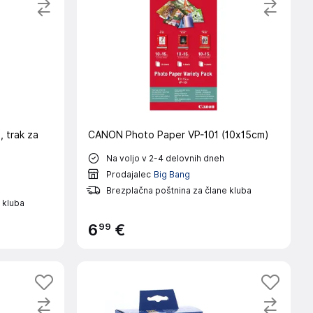
 trak za
CANON Photo Paper VP-101 (10x15cm)
Na voljo v 2-4 delovnih dneh
Prodajalec
Big Bang
Brezplačna poštnina za člane kluba
 kluba
99
6
€