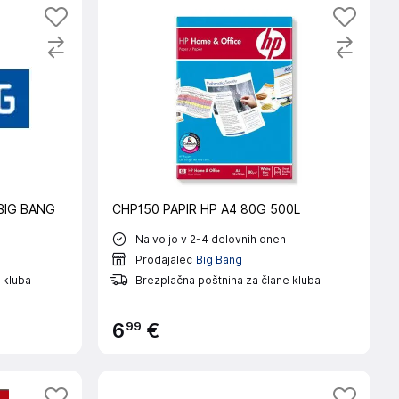
BIG BANG
CHP150 PAPIR HP A4 80G 500L
Na voljo v 2-4 delovnih dneh
Prodajalec
Big Bang
 kluba
Brezplačna poštnina za člane kluba
99
6
€