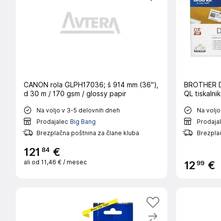
CANON rola GLPH17036; š 914 mm (36''),
BROTHER D
d 30 m / 170 gsm / glossy papir
QL tiskalni
Na voljo v 3-5 delovnih dneh
Na voljo
Prodajalec
Big Bang
Prodaja
Brezplačna poštnina za člane kluba
Brezplač
84
121
€
ali od
11,46 €
/ mesec
99
12
€