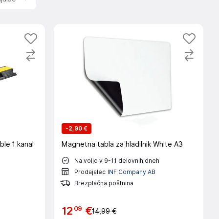
sti.
o.
-
2,90 €
ble 1 kanal
Magnetna tabla za hladilnik White A3
Na voljo v 9-11 delovnih dneh
Prodajalec
INF Company AB
Brezplačna poštnina
09
12
€
14,99 €