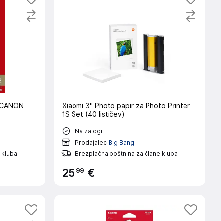
 CANON
Xiaomi 3" Photo papir za Photo Printer
1S Set (40 lističev)
Na zalogi
Prodajalec
Big Bang
 kluba
Brezplačna poštnina za člane kluba
99
25
€