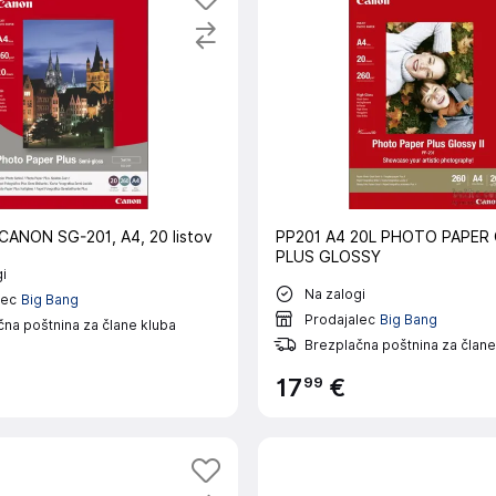
 CANON SG-201, A4, 20 listov
PP201 A4 20L PHOTO PAPER
PLUS GLOSSY
i
Na zalogi
lec
Big Bang
Prodajalec
Big Bang
na poštnina za člane kluba
Brezplačna poštnina za člane
99
17
€