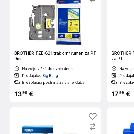
BROTHER TZE-621 trak črn/ rumen za PT
BROTHER TZE 641 črn/rumen 18mm,trak
9mm
za PT
Na voljo v 2-4 delovnih dneh
Na voljo
Prodajalec
Big Bang
Prodaja
Brezplačna poštnina za člane kluba
Brezplač
99
99
13
€
17
€