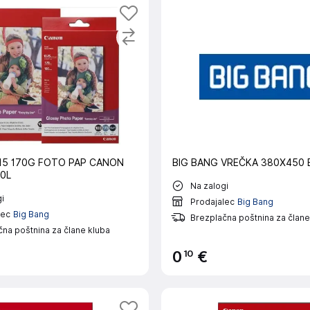
15 170G FOTO PAP CANON
BIG BANG VREČKA 380X450 
0L
Na zalogi
i
Prodajalec
Big Bang
lec
Big Bang
Brezplačna poštnina za člane
na poštnina za člane kluba
10
0
€