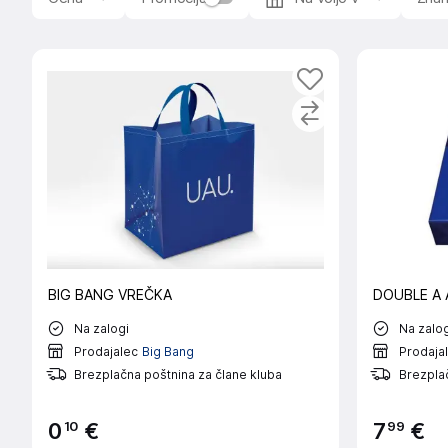
papirji in vrečke
so odlična izbira za pakiranje daril. Na vol
Izberite popolno kombinacijo za vaše darilo in ga naredi
Idealno za tiskanje in pisanje. Zagotovite si kakovoste
BIG BANG VREČKA
DOUBLE A 
Na zalogi
Na zalog
Prodajalec
Big Bang
Prodaja
Brezplačna poštnina za člane kluba
Brezplač
10
99
0
€
7
€