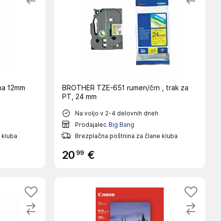
na 12mm
BROTHER TZE-651 rumen/črn , trak za
PT, 24 mm
Na voljo v 2-4 delovnih dneh
Prodajalec
Big Bang
 kluba
Brezplačna poštnina za člane kluba
99
20
€