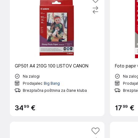
GP501 A4 210G 100 LISTOV CANON
Foto papir
Na zalogi
Na zalog
Prodajalec
Big Bang
Prodaja
Brezplačna poštnina za člane kluba
Brezplač
99
99
34
€
17
€