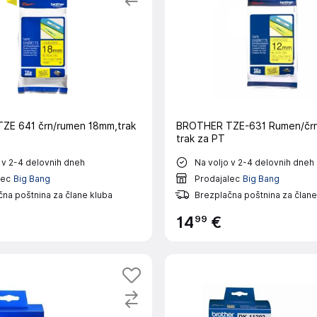
BROTHER TZE-631 Rumen/čr
trak za PT
 v 2-4 delovnih dneh
Na voljo v 2-4 delovnih dneh
lec
Big Bang
Prodajalec
Big Bang
na poštnina za člane kluba
Brezplačna poštnina za člane
99
14
€