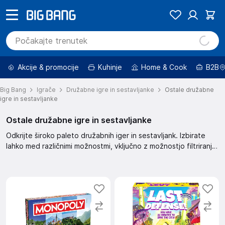
Akcije & promocije
Kuhinje
Home & Cook
B2B
Big Bang
Igrače
Družabne igre in sestavljanke
Ostale družabne
igre in sestavljanke
Ostale družabne igre in sestavljanke
Odkrijte široko paleto družabnih iger in sestavljank. Izbirate
lahko med različnimi možnostmi, vključno z možnostjo filtriranja
po ceni, znamki in drugih značilnostih. Iščete znižane izdelke ali
izdelke v akciji? Pridete lahko hitro do želenega rezultata.