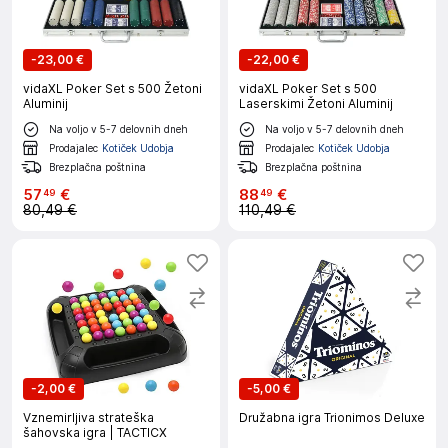
-
23,00 €
-
22,00 €
vidaXL Poker Set s 500 Žetoni
vidaXL Poker Set s 500
Aluminij
Laserskimi Žetoni Aluminij
Na voljo v 5-7 delovnih dneh
Na voljo v 5-7 delovnih dneh
Prodajalec
Kotiček Udobja
Prodajalec
Kotiček Udobja
Brezplačna poštnina
Brezplačna poštnina
57
€
88
€
49
49
80,49 €
110,49 €
-
2,00 €
-
5,00 €
Vznemirljiva strateška
Družabna igra Trionimos Deluxe
šahovska igra | TACTICX