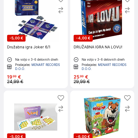
-
5,00 €
-
4,00 €
Družabna igra Joker 6/1
DRUŽABNA IGRA NA LOVU!
Na voljo v 3-6 delovnih dneh
Na voljo v 3-6 delovnih dneh
Prodajalec
MENART RECORDS
Prodajalec
MENART RECORDS
D.O.O.
D.O.O.
19
€
25
€
99
99
24,99 €
29,99 €
-
5,00 €
-
6,00 €