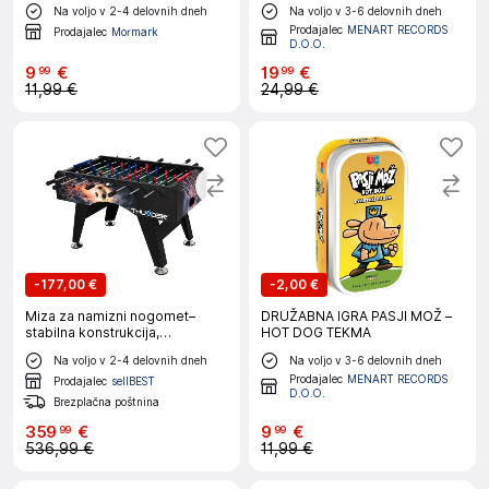
Na voljo v 2-4 delovnih dneh
Na voljo v 3-6 delovnih dneh
Prodajalec
MENART RECORDS
Prodajalec
Mormark
D.O.O.
9
€
19
€
99
99
11,99 €
24,99 €
-
177,00 €
-
2,00 €
Miza za namizni nogomet–
DRUŽABNA IGRA PASJI MOŽ –
stabilna konstrukcija,
HOT DOG TEKMA
profesionalna igra, les + MDF
Na voljo v 2-4 delovnih dneh
Na voljo v 3-6 delovnih dneh
THUNDER FIREBALL-5FT
Prodajalec
MENART RECORDS
Prodajalec
sellBEST
D.O.O.
Brezplačna poštnina
359
€
9
€
99
99
536,99 €
11,99 €