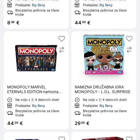
Prodajalec
Big Bang
Prodajalec
Big Bang
Brezplačna poštnina za člane
Brezplačna poštnina za člane
kluba
kluba
8
€
44
€
99
99
MONOPOLY MARVEL
NAMIZNA DRUŽABNA IGRA
ETERNALS EDITION namizna
MONOPOLY - L.O.L. SURPRISE
družabna igra
Na voljo v 2-4 delovnih dneh
Na voljo v 2-4 delovnih dneh
Prodajalec
Big Bang
Prodajalec
Big Bang
Brezplačna poštnina za člane
Brezplačna poštnina za člane
kluba
kluba
44
€
29
€
99
99