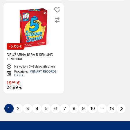
-
5,00 €
DRUŽABNA IGRA 5 SEKUND
ORIGINAL
Na voljo v 3-6 delovnih dneh
Prodajalec
MENART RECORDS
D.O.O.
19
€
99
24,99 €
...
1
2
3
4
5
6
7
8
9
10
13