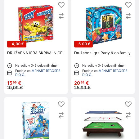
-
4,00 €
-
5,00 €
DRUŽABNA IGRA SKRIVALNICE
Družabna igra Party & co family
Na voljo v 3-6 delovnih dneh
Na voljo v 3-6 delovnih dneh
Prodajalec
MENART RECORDS
Prodajalec
MENART RECORDS
D.O.O.
D.O.O.
15
€
20
€
99
99
19,99 €
25,99 €