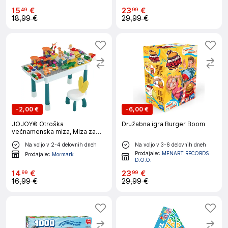
15
€
23
€
49
99
18,99 €
29,99 €
-
2,00 €
-
6,00 €
JOJOY® Otroška
Družabna igra Burger Boom
večnamenska miza, Miza za
igranje in ustvarjanje, Miza za
Na voljo v 2-4 delovnih dneh
Na voljo v 3-6 delovnih dneh
sestavljanje kock (40 x 29 x 30
Prodajalec
MENART RECORDS
cm) + Mini Stol |
Prodajalec
Mormark
D.O.O.
KOCLINKACHAIR
14
€
23
€
99
99
16,99 €
29,99 €