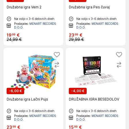
Družabna igra Vem 2
Družabna igra Pes čuvaj
Na voljo v 3-6 delovnih dneh
Na voljo v 3-6 delovnih dneh
Prodajalec
MENART RECORDS
Prodajalec
MENART RECORDS
D.O.O.
D.O.O.
19
€
23
€
99
99
24,99 €
29,99 €
-
6,00 €
-
4,00 €
Družabna igra Lačni Pujs
DRUŽABNA IGRA BESEDOLOV
Na voljo v 3-6 delovnih dneh
Na voljo v 3-6 delovnih dneh
Prodajalec
MENART RECORDS
Prodajalec
MENART RECORDS
D.O.O.
D.O.O.
23
€
15
€
99
99