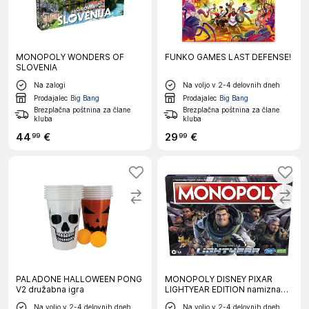
MONOPOLY WONDERS OF
FUNKO GAMES LAST DEFENSE!
SLOVENIA
Na zalogi
Na voljo v 2-4 delovnih dneh
Prodajalec
Big Bang
Prodajalec
Big Bang
Brezplačna poštnina za člane
Brezplačna poštnina za člane
kluba
kluba
44
€
29
€
99
99
PALADONE HALLOWEEN PONG
MONOPOLY DISNEY PIXAR
V2 družabna igra
LIGHTYEAR EDITION namizna
družabna igra
Na voljo v 2-4 delovnih dneh
Na voljo v 2-4 delovnih dneh