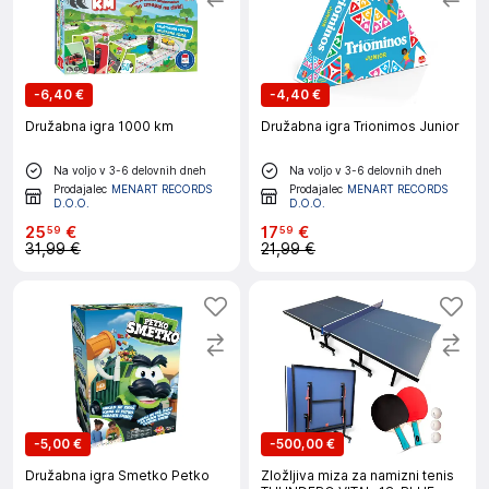
-
6,40 €
-
4,40 €
Družabna igra 1000 km
Družabna igra Trionimos Junior
Na voljo v 3-6 delovnih dneh
Na voljo v 3-6 delovnih dneh
Prodajalec
MENART RECORDS
Prodajalec
MENART RECORDS
D.O.O.
D.O.O.
25
€
17
€
59
59
31,99 €
21,99 €
-
5,00 €
-
500,00 €
Družabna igra Smetko Petko
Zložljiva miza za namizni tenis