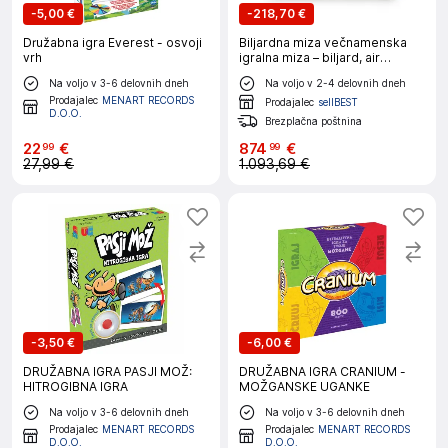
-
5,00 €
-
218,70 €
Družabna igra Everest - osvoji
Biljardna miza večnamenska
vrh
igralna miza – biljard, air
hockey, namizni tenis
Na voljo v 3-6 delovnih dneh
Na voljo v 2-4 delovnih dneh
THUNDER® BROWN 7FT
Prodajalec
MENART RECORDS
Prodajalec
sellBEST
D.O.O.
Brezplačna poštnina
22
€
874
€
99
99
27,99 €
1.093,69 €
-
3,50 €
-
6,00 €
DRUŽABNA IGRA PASJI MOŽ:
DRUŽABNA IGRA CRANIUM -
HITROGIBNA IGRA
MOŽGANSKE UGANKE
Na voljo v 3-6 delovnih dneh
Na voljo v 3-6 delovnih dneh
Prodajalec
MENART RECORDS
Prodajalec
MENART RECORDS
D.O.O.
D.O.O.