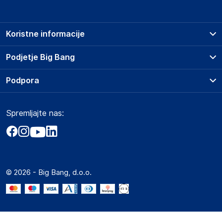
Koristne informacije
Prodajna mesta
Podjetje Big Bang
Splošni pogoji
O podjetju
Podpora
Storitve
Kontakti
Dostava, vnos in odvoz
Pogosta vprašanja
Družbena odgovornost
Načini plačila
Spremljajte nas:
Marketplace
Obvestila za javnost
Nakup na obroke
Kako oddati naročilo?
Akt o digitalnih storitvah
Zavarovanje izdelkov
Vračila in reklamacije
Prodaja podjetjem
Politika zasebnosti
Big Partner - distribucija
Spletni piškotki
© 2026 - Big Bang, d.o.o.
Marketplace za partnerje
Novosti
Interna varna linija za prijavo kršitev po ZZPRI
Zaposlitev