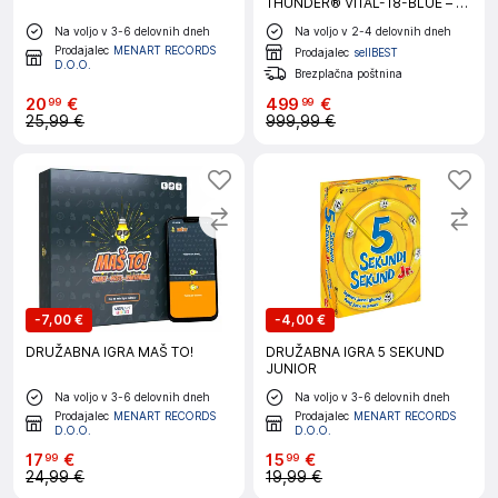
THUNDER® VITAL-18-BLUE – 18
mm MDF, komplet z mrežo,
Na voljo v 3-6 delovnih dneh
Na voljo v 2-4 delovnih dneh
loparji in žogicami
Prodajalec
MENART RECORDS
Prodajalec
sellBEST
D.O.O.
Brezplačna poštnina
20
€
499
€
99
99
25,99 €
999,99 €
-
7,00 €
-
4,00 €
DRUŽABNA IGRA MAŠ TO!
DRUŽABNA IGRA 5 SEKUND
JUNIOR
Na voljo v 3-6 delovnih dneh
Na voljo v 3-6 delovnih dneh
Prodajalec
MENART RECORDS
Prodajalec
MENART RECORDS
D.O.O.
D.O.O.
17
€
15
€
99
99
24,99 €
19,99 €