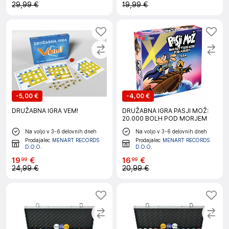
29,99 €
19,99 €
-
5,00 €
-
4,00 €
DRUŽABNA IGRA VEM!
DRUŽABNA IGRA PASJI MOŽ:
20.000 BOLH POD MORJEM
Na voljo v 3-6 delovnih dneh
Na voljo v 3-6 delovnih dneh
Prodajalec
MENART RECORDS
Prodajalec
MENART RECORDS
D.O.O.
D.O.O.
19
€
16
€
99
99
24,99 €
20,99 €