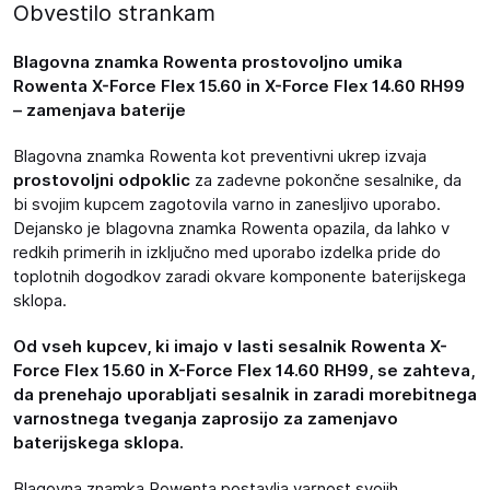
Obvestilo strankam
Blagovna znamka Rowenta prostovoljno umika
Rowenta X-Force Flex 15.60 in X-Force Flex 14.60 RH99
– zamenjava baterije
Blagovna znamka Rowenta kot preventivni ukrep izvaja
prostovoljni odpoklic
za zadevne pokončne sesalnike, da
bi svojim kupcem zagotovila varno in zanesljivo uporabo.
Dejansko je blagovna znamka Rowenta opazila, da lahko v
redkih primerih in izključno med uporabo izdelka pride do
toplotnih dogodkov zaradi okvare komponente baterijskega
sklopa.
Od vseh kupcev, ki imajo v lasti sesalnik Rowenta X-
Force Flex 15.60 in X-Force Flex 14.60 RH99, se zahteva,
da prenehajo
uporabljati sesalnik in
zaradi morebitnega
varnostnega tveganja zaprosijo za zamenjavo
baterijskega sklopa.
Blagovna znamka Rowenta postavlja varnost svojih