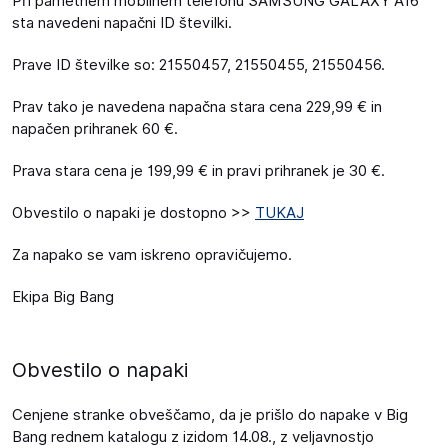
Pri pametnem mobilnem telefonu SAMSUNG GALAXY A16
sta navedeni napačni ID številki.
Prave ID številke so: 21550457, 21550455, 21550456.
Prav tako je navedena napačna stara cena 229,99 € in
napačen prihranek 60 €.
Prava stara cena je 199,99 € in pravi prihranek je 30 €.
Obvestilo o napaki je dostopno >>
TUKAJ
Za napako se vam iskreno opravičujemo.
Ekipa Big Bang
Obvestilo o napaki
Cenjene stranke obveščamo, da je prišlo do napake v Big
Bang rednem katalogu z izidom 14.08., z veljavnostjo