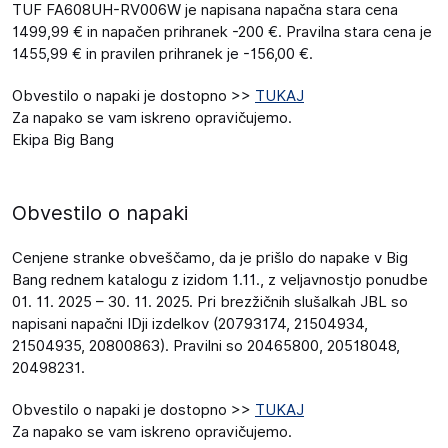
TUF FA608UH-RV006W je napisana napačna stara cena
1499,99 € in napačen prihranek -200 €. Pravilna stara cena je
1455,99 € in pravilen prihranek je -156,00 €.
Obvestilo o napaki je dostopno >>
TUKAJ
Za napako se vam iskreno opravičujemo.
Ekipa Big Bang
Obvestilo o napaki
Cenjene stranke obveščamo, da je prišlo do napake v Big
Bang rednem katalogu z izidom 1.11., z veljavnostjo ponudbe
01. 11. 2025 – 30. 11. 2025. Pri brezžičnih slušalkah JBL so
napisani napačni IDji izdelkov (20793174, 21504934,
21504935, 20800863). Pravilni so 20465800, 20518048,
20498231.
Obvestilo o napaki je dostopno >>
TUKAJ
Za napako se vam iskreno opravičujemo.