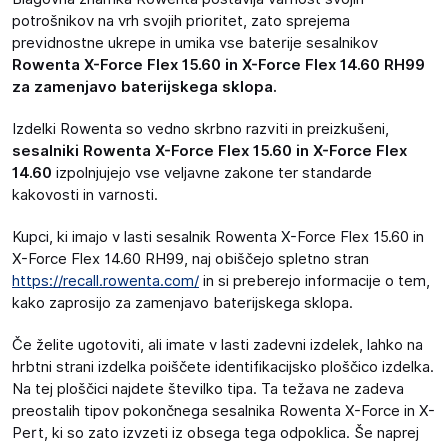
potrošnikov na vrh svojih prioritet, zato sprejema
previdnostne ukrepe in umika vse baterije sesalnikov
Rowenta X-Force Flex 15.60 in X-Force Flex 14.60 RH99
za zamenjavo baterijskega sklopa.
Izdelki Rowenta so vedno skrbno razviti in preizkušeni,
sesalniki
Rowenta X-Force Flex 15.60 in X-Force Flex
14.60
izpolnjujejo vse veljavne zakone ter standarde
kakovosti in varnosti.
Kupci, ki imajo v lasti sesalnik Rowenta X-Force Flex 15.60 in
X-Force Flex 14.60 RH99, naj obiščejo spletno stran
https://recall.rowenta.com/
in si preberejo informacije o tem,
kako zaprosijo za zamenjavo baterijskega sklopa.
Če želite ugotoviti, ali imate v lasti zadevni izdelek, lahko na
hrbtni strani izdelka poiščete identifikacijsko ploščico izdelka.
Na tej ploščici najdete številko tipa. Ta težava ne zadeva
preostalih tipov pokončnega sesalnika Rowenta X-Force in X-
Pert, ki so zato izvzeti iz obsega tega odpoklica. Še naprej