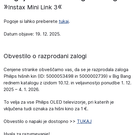
»
«
Instax Mini Link 3
Pogoje si lahko preberete
tukaj
.
Datum objave: 19. 12. 2025.
Obvestilo o razprodani zalogi
Cenjene stranke obveščamo vas, da se je razprodala zaloga
Philips hišnih kin (ID: 5000053498 in 5000002739) v Big Bang
rednem katalogu z izidom 10.12. in veljavnostjo ponudbe 1. 12.
2025 – 4. 1. 2026.
To velja za vse Philips OLED televizorje, pri katerih je
vključena tudi oznaka za hišni kino za 1 €.
Obvestilo o napaki je dostopno >>
TUKAJ
Hvala za razumevanje!