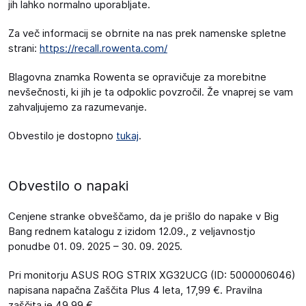
jih lahko normalno uporabljate.
Za več informacij se obrnite na nas prek namenske spletne
strani:
https://recall.rowenta.com/
Blagovna znamka Rowenta se opravičuje za morebitne
nevšečnosti, ki jih je ta odpoklic povzročil. Že vnaprej se vam
zahvaljujemo za razumevanje.
Obvestilo je dostopno
tukaj
.
Obvestilo o napaki
Cenjene stranke obveščamo, da je prišlo do napake v Big
Bang rednem katalogu z izidom 12.09., z veljavnostjo
ponudbe 01. 09. 2025 – 30. 09. 2025.
Pri monitorju ASUS ROG STRIX XG32UCG (ID: 5000006046)
napisana napačna Zaščita Plus 4 leta, 17,99 €. Pravilna
zaščita je 49,99 €.