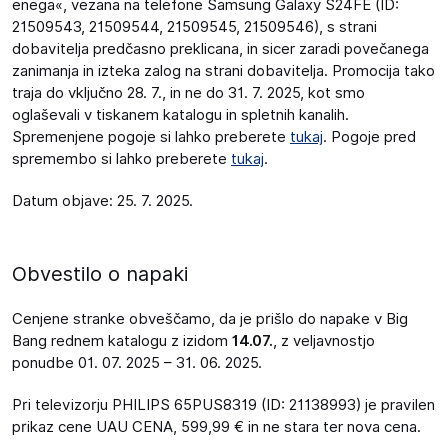
enega«, vezana na telefone Samsung Galaxy S24FE (ID:
21509543, 21509544, 21509545, 21509546), s strani
dobavitelja predčasno preklicana, in sicer zaradi povečanega
zanimanja in izteka zalog na strani dobavitelja. Promocija tako
traja do vključno 28. 7., in ne do 31. 7. 2025, kot smo
oglaševali v tiskanem katalogu in spletnih kanalih.
Spremenjene pogoje si lahko preberete
tukaj
. Pogoje pred
spremembo si lahko preberete
tukaj
.
Datum objave: 25. 7. 2025.
Obvestilo o napaki
Cenjene stranke obveščamo, da je prišlo do napake v Big
Bang rednem katalogu z izidom
14.07.
, z veljavnostjo
ponudbe 01. 07. 2025 – 31. 06. 2025.
Pri televizorju PHILIPS 65PUS8319 (ID: 21138993) je pravilen
prikaz cene UAU CENA, 599,99 € in ne stara ter nova cena.