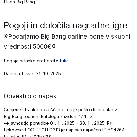
Ekipa Big Bang
Pogoji in določila nagradne igre
»
Podarjamo Big Bang darilne bone v skupni
«
vrednosti 5000€
Pogoje si lahko preberete
tukaj
.
Datum objave: 31. 10. 2025.
Obvestilo o napaki
Cenjene stranke obveščamo, da je prišlo do napake v
Big Bang rednem katalogu z izidom 1.11., z
veljavnostjo ponudbe 01. 11. 2025 – 30. 11. 2025. Pri
tipkovnici LOGITECH G213 je napisan napačen ID 594264.
Pravilen ID je 21157290.