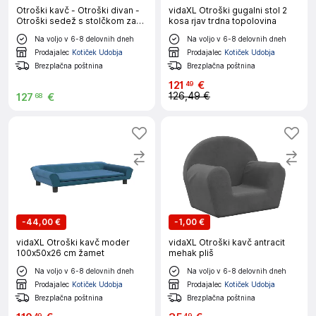
Otroški kavč - Otroški divan -
vidaXL Otroški gugalni stol 2
Otroški sedež s stolčkom za
kosa rjav trdna topolovina
noge moder 100x50x30 cm
Na voljo v 6-8 delovnih dneh
Na voljo v 6-8 delovnih dneh
žamet
Prodajalec
Kotiček Udobja
Prodajalec
Kotiček Udobja
Brezplačna poštnina
Brezplačna poštnina
121
€
49
126,49 €
127
€
68
-
44,00 €
-
1,00 €
vidaXL Otroški kavč moder
vidaXL Otroški kavč antracit
100x50x26 cm žamet
mehak pliš
Na voljo v 6-8 delovnih dneh
Na voljo v 6-8 delovnih dneh
Prodajalec
Kotiček Udobja
Prodajalec
Kotiček Udobja
Brezplačna poštnina
Brezplačna poštnina
49
49