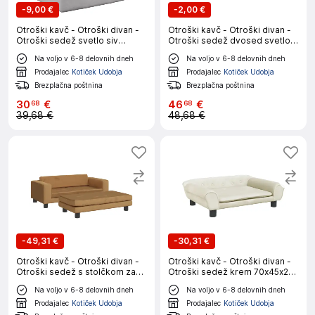
-
9,00 €
-
2,00 €
Otroški kavč - Otroški divan -
Otroški kavč - Otroški divan -
Otroški sedež svetlo siv
Otroški sedež dvosed svetlo
mehak pliš
siv z zvezdicami mehak pliš
Na voljo v 6-8 delovnih dneh
Na voljo v 6-8 delovnih dneh
Prodajalec
Kotiček Udobja
Prodajalec
Kotiček Udobja
Brezplačna poštnina
Brezplačna poštnina
30
€
46
€
68
68
39,68 €
48,68 €
-
49,31 €
-
30,31 €
Otroški kavč - Otroški divan -
Otroški kavč - Otroški divan -
Otroški sedež s stolčkom za
Otroški sedež krem 70x45x26
noge rjava 100x50x30 cm
cm žamet
Na voljo v 6-8 delovnih dneh
Na voljo v 6-8 delovnih dneh
žamet
Prodajalec
Kotiček Udobja
Prodajalec
Kotiček Udobja