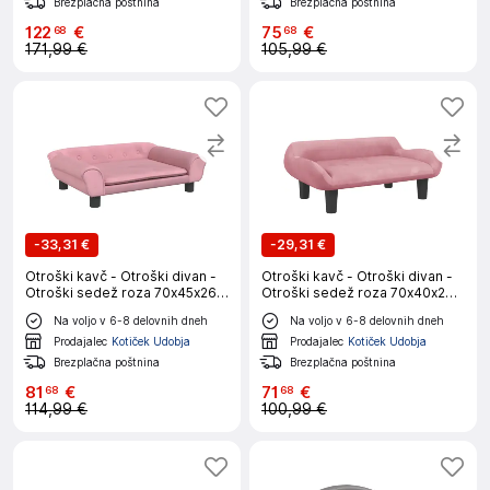
Brezplačna poštnina
Brezplačna poštnina
122
€
75
€
68
68
171,99 €
105,99 €
-
33,31 €
-
29,31 €
Otroški kavč - Otroški divan -
Otroški kavč - Otroški divan -
Otroški sedež roza 70x45x26
Otroški sedež roza 70x40x24
cm žamet
cm žamet
Na voljo v 6-8 delovnih dneh
Na voljo v 6-8 delovnih dneh
Prodajalec
Kotiček Udobja
Prodajalec
Kotiček Udobja
Brezplačna poštnina
Brezplačna poštnina
81
€
71
€
68
68
114,99 €
100,99 €