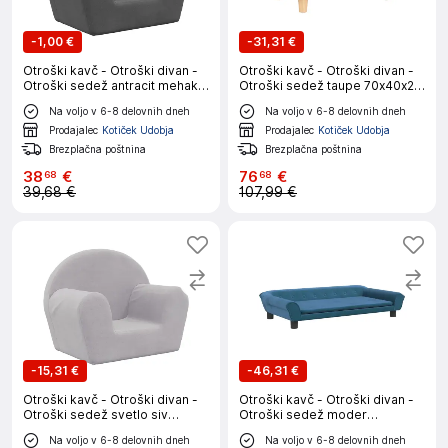
-
1,00 €
-
31,31 €
Otroški kavč - Otroški divan -
Otroški kavč - Otroški divan -
Otroški sedež antracit mehak
Otroški sedež taupe 70x40x24
pliš
cm blago
Na voljo v 6-8 delovnih dneh
Na voljo v 6-8 delovnih dneh
Prodajalec
Kotiček Udobja
Prodajalec
Kotiček Udobja
Brezplačna poštnina
Brezplačna poštnina
38
€
76
€
68
68
39,68 €
107,99 €
-
15,31 €
-
46,31 €
Otroški kavč - Otroški divan -
Otroški kavč - Otroški divan -
Otroški sedež svetlo siv
Otroški sedež moder
mehak pliš
100x50x26 cm žamet
Na voljo v 6-8 delovnih dneh
Na voljo v 6-8 delovnih dneh