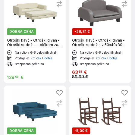
DOBRA CENA
-
26,31 €
Otroški kavč - Otroški divan -
Otroški kavč - Otroški divan -
Otroški sedež s stolčkom za
Otroški sedež siv 50x40x30
noge krem 100x50x30 cm
cm umetno usnje
Na voljo v 6-8 delovnih dneh
Na voljo v 6-8 delovnih dneh
umetno usnje
Prodajalec
Kotiček Udobja
Prodajalec
Kotiček Udobja
Brezplačna poštnina
Brezplačna poštnina
63
€
68
89,99 €
129
€
68
DOBRA CENA
-
5,00 €