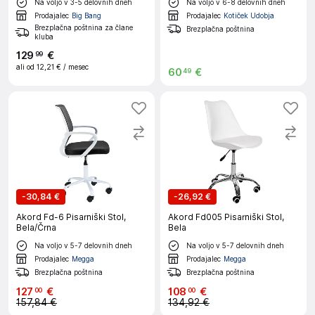
Na voljo v 3-5 delovnih dneh
Na voljo v 6-8 delovnih dneh
Prodajalec
Big Bang
Prodajalec
Kotiček Udobja
Brezplačna poštnina za člane
Brezplačna poštnina
kluba
129
€
99
ali od
12,21 €
/ mesec
60
€
49
-
30,84 €
-
26,92 €
Akord Fd-6 Pisarniški Stol,
Akord Fd005 Pisarniški Stol,
Bela/Črna
Bela
Na voljo v 5-7 delovnih dneh
Na voljo v 5-7 delovnih dneh
Prodajalec
Megga
Prodajalec
Megga
Brezplačna poštnina
Brezplačna poštnina
127
€
108
€
00
00
157,84 €
134,92 €