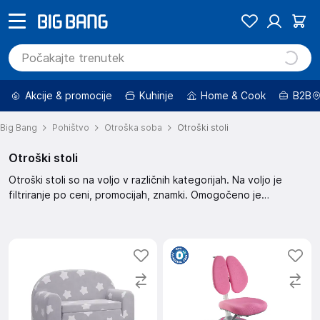
Akcije & promocije
Kuhinje
Home & Cook
B2B
Big Bang
Pohištvo
Otroška soba
Otroški stoli
Otroški stoli
Otroški stoli so na voljo v različnih kategorijah. Na voljo je
filtriranje po ceni, promocijah, znamki. Omogočeno je
razvrščanje glede na priporočila, hitrost dostave, ocene,
novosti, popuste in ceno. Izbirate lahko med različnimi
prodajalci in stanjem izdelkov.