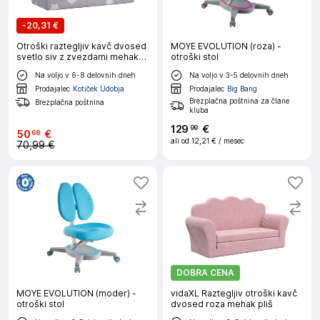
-
20,31 €
Otroški raztegljiv kavč dvosed
MOYE EVOLUTION (roza) -
svetlo siv z zvezdami mehak
otroški stol
pliš
Na voljo v 6-8 delovnih dneh
Na voljo v 3-5 delovnih dneh
Prodajalec
Kotiček Udobja
Prodajalec
Big Bang
Brezplačna poštnina za člane
Brezplačna poštnina
kluba
129
€
99
50
€
68
ali od
12,21 €
/ mesec
70,99 €
DOBRA CENA
MOYE EVOLUTION (moder) -
vidaXL Raztegljiv otroški kavč
otroški stol
dvosed roza mehak pliš