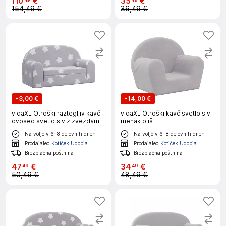
110
€
35
€
154,49 €
36,49 €
-
3,00 €
-
14,00 €
vidaXL Otroški raztegljiv kavč
vidaXL Otroški kavč svetlo siv
dvosed svetlo siv z zvezdami
mehak pliš
mehak pliš
Na voljo v 6-8 delovnih dneh
Na voljo v 6-8 delovnih dneh
Prodajalec
Kotiček Udobja
Prodajalec
Kotiček Udobja
Brezplačna poštnina
Brezplačna poštnina
47
€
34
€
49
49
50,49 €
48,49 €