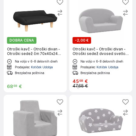
DOBRA CENA
-
2,00 €
Otroški kavč - Otroški divan -
Otroški kavč - Otroški divan -
Otroški sedež črn 70x40x24
Otroški sedež dvosed svetlo
cm blago
siv mehak pliš
Na voljo v 6-8 delovnih dneh
Na voljo v 6-8 delovnih dneh
Prodajalec
Kotiček Udobja
Prodajalec
Kotiček Udobja
Brezplačna poštnina
Brezplačna poštnina
45
€
68
47,68 €
68
€
68