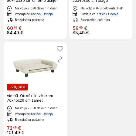
50x40x30 cm umetno usnje
50x40x30 cm blago
Na voljo v 6-8 delovnih dneh
Na voljo v 6-8 delovnih dneh
Prodajalec
Kotiček Udobja
Prodajalec
Kotiček Udobja
Brezplačna poštnina
Brezplačna poštnina
60
€
59
€
49
49
84,49 €
83,49 €
-
29,00 €
vidaXL Otroški kavč krem
70x45x26 cm žamet
Na voljo v 6-8 delovnih dneh
Prodajalec
Kotiček Udobja
Brezplačna poštnina
72
€
49
101,49 €