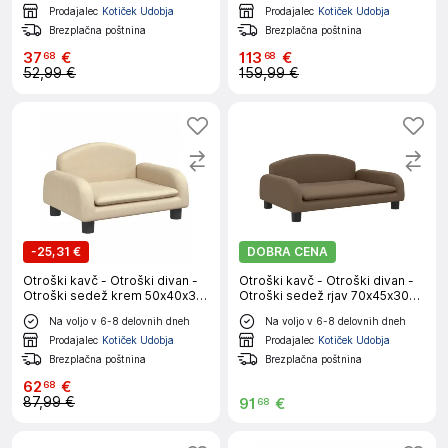
Prodajalec
Kotiček Udobja
Prodajalec
Kotiček Udobja
Brezplačna poštnina
Brezplačna poštnina
37
€
113
€
68
68
52,99 €
159,99 €
-
25,31 €
DOBRA CENA
Otroški kavč - Otroški divan -
Otroški kavč - Otroški divan -
Otroški sedež krem 50x40x30
Otroški sedež rjav 70x45x30
cm blago
cm blago
Na voljo v 6-8 delovnih dneh
Na voljo v 6-8 delovnih dneh
Prodajalec
Kotiček Udobja
Prodajalec
Kotiček Udobja
Brezplačna poštnina
Brezplačna poštnina
62
€
68
87,99 €
91
€
68