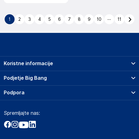
...
1
2
3
4
5
6
7
8
9
10
11
Koristne informacije
Prodajna mesta
Podjetje Big Bang
Splošni pogoji
O podjetju
Podpora
Storitve
Kontakti
Dostava, vnos in odvoz
Pogosta vprašanja
Družbena odgovornost
Načini plačila
Spremljajte nas:
Marketplace
Obvestila za javnost
Nakup na obroke
Kako oddati naročilo?
Akt o digitalnih storitvah
Zavarovanje izdelkov
Vračila in reklamacije
Prodaja podjetjem
Politika zasebnosti