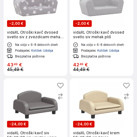
-
2,00 €
-
2,00 €
vidaXL Otroški kavč dvosed
vidaXL Otroški kavč dvosed
svetlo siv z zvezdicami mehak
svetlo siv mehak pliš
pliš
Na voljo v 6-8 delovnih dneh
Na voljo v 6-8 delovnih dneh
Prodajalec
Kotiček Udobja
Prodajalec
Kotiček Udobja
Brezplačna poštnina
Brezplačna poštnina
43
€
42
€
49
49
45,49 €
44,49 €
-
24,00 €
-
24,00 €
vidaXL Otroški kavč siv
vidaXL Otroški kavč krem