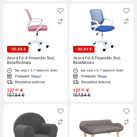
-
30,84 €
-
30,84 €
Akord Fd-6 Pisarniški Stol,
Akord Fd-6 Pisarniški Stol,
Bela/Rožnata
Bela/Modra
Na voljo v 5-7 delovnih dneh
Na voljo v 5-7 delovnih dneh
Prodajalec
Megga
Prodajalec
Megga
Brezplačna poštnina
Brezplačna poštnina
127
€
127
€
00
00
157,84 €
157,84 €