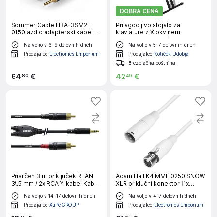
DOBRA CENA
Sommer Cable HBA-3SM2-
Prilagodljivo stojalo za
0150 avdio adapterski kabel
klaviature z X okvirjem
[1x XLR vtič 3-polni - 1x 3\,5 mm
Na voljo v 6-9 delovnih dneh
Na voljo v 5-7 delovnih dneh
banana moški konektor] 1.50 m
črna
Prodajalec
Electronics Emporium
Prodajalec
Kotiček Udobja
Brezplačna poštnina
64
€
42
€
80
49
Prisrčen 3 m priključek REAN
Adam Hall K4 MMF 0250 SNOW
3\,5 mm / 2x RCA Y-kabel Kabel
XLR priklučni konektor [1x
Cordial\, 3 m\, REAN banana
moški konektor XLR - 1x ženski
Na voljo v 14-17 delovnih dneh
Na voljo v 4-7 delovnih dneh
3\,5 mm/2 x CINCH
konektor XLR] 2.50 m bela
Prodajalec
XuPe GROUP
Prodajalec
Electronics Emporium