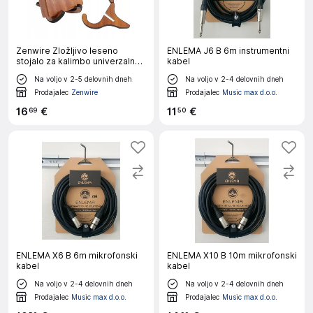
Zenwire Zložljivo leseno
ENLEMA J6 B 6m instrumentni
stojalo za kalimbo univerzalno
kabel
z mehko zaščitno površino 15 x
Na voljo v 2-5 delovnih dneh
Na voljo v 2-4 delovnih dneh
10,5 x 7 cm
Prodajalec
Zenwire
Prodajalec
Music max d.o.o.
16
€
11
€
69
50
ENLEMA X6 B 6m mikrofonski
ENLEMA X10 B 10m mikrofonski
kabel
kabel
Na voljo v 2-4 delovnih dneh
Na voljo v 2-4 delovnih dneh
Prodajalec
Music max d.o.o.
Prodajalec
Music max d.o.o.