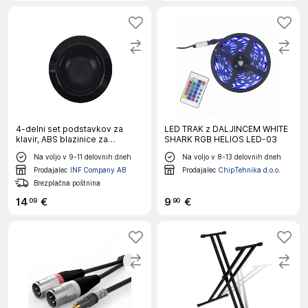
4-delni set podstavkov za
LED TRAK z DALJINCEM WHITE
klavir, ABS blazinice za
SHARK RGB HELIOS LED-03
pokončni klavir Black
Na voljo v 9-11 delovnih dneh
Na voljo v 8-13 delovnih dneh
Prodajalec
INF Company AB
Prodajalec
ChipTehnika d.o.o.
Brezplačna poštnina
14
€
9
€
09
90