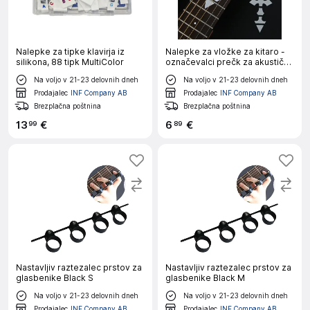
Nalepke za tipke klavirja iz
Nalepke za vložke za kitaro -
silikona, 88 tipk MultiColor
označevalci prečk za akustične
in električne kitare Model 10
Na voljo v 21-23 delovnih dneh
Na voljo v 21-23 delovnih dneh
Prodajalec
INF Company AB
Prodajalec
INF Company AB
Brezplačna poštnina
Brezplačna poštnina
13
€
6
€
99
89
Nastavljiv raztezalec prstov za
Nastavljiv raztezalec prstov za
glasbenike Black S
glasbenike Black M
Na voljo v 21-23 delovnih dneh
Na voljo v 21-23 delovnih dneh
Prodajalec
INF Company AB
Prodajalec
INF Company AB