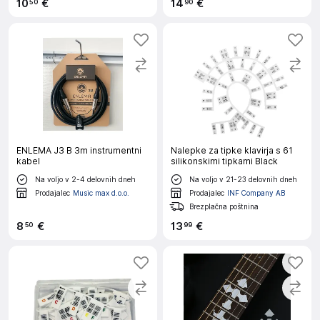
10
€
14
€
50
90
ENLEMA J3 B 3m instrumentni
Nalepke za tipke klavirja s 61
kabel
silikonskimi tipkami Black
Na voljo v 2-4 delovnih dneh
Na voljo v 21-23 delovnih dneh
Prodajalec
Music max d.o.o.
Prodajalec
INF Company AB
Brezplačna poštnina
8
€
13
€
50
99