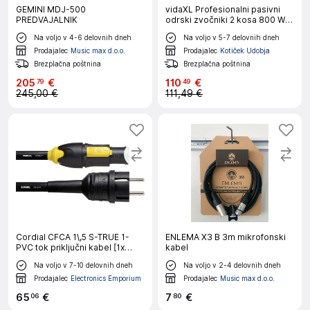
GEMINI MDJ-500
vidaXL Profesionalni pasivni
PREDVAJALNIK
odrski zvočniki 2 kosa 800 W
črne barve
Na voljo v 4-6 delovnih dneh
Na voljo v 5-7 delovnih dneh
Prodajalec
Music max d.o.o.
Prodajalec
Kotiček Udobja
Brezplačna poštnina
Brezplačna poštnina
205
€
110
€
79
49
245,00 €
111,49 €
Cordial CFCA 1\,5 S-TRUE 1-
ENLEMA X3 B 3m mikrofonski
PVC tok priključni kabel [1x
kabel
varnostni moški konektor - 1x
Na voljo v 7-10 delovnih dneh
Na voljo v 2-4 delovnih dneh
powercon moški konektor]
1.50 m črna
Prodajalec
Electronics Emporium
Prodajalec
Music max d.o.o.
65
€
7
€
06
80