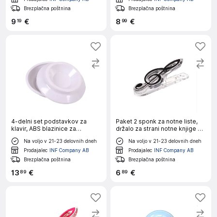
Brezplačna poštnina
Brezplačna poštnina
9
€
8
€
19
99
4-delni set podstavkov za
Paket 2 sponk za notne liste,
klavir, ABS blazinice za
držalo za strani notne knjige za
pokončni klavir White
klavir, tipkovnico Black
Na voljo v 21-23 delovnih dneh
Na voljo v 21-23 delovnih dneh
Prodajalec
INF Company AB
Prodajalec
INF Company AB
Brezplačna poštnina
Brezplačna poštnina
13
€
6
€
89
89