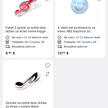
Paket 2 sponk za notne liste,
4-delni set podstavkov za
držalo za strani notne knjige za
klavir, ABS blazinice za
klavir, tipkovnico Red
pokončni klavir Transparent
Na voljo v 21-23 delovnih dneh
Na voljo v 21-23 delovnih dneh
Prodajalec
INF Company AB
Prodajalec
INF Company AB
Brezplačna poštnina
Brezplačna poštnina
6
€
13
€
89
89
Sponke za notne liste, držala
za strani z notami Black