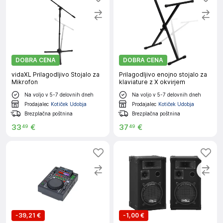
Odkrijte
vadbene gume
za vadbo.
DOBRA CENA
DOBRA CENA
vidaXL Prilagodljivo Stojalo za
Prilagodljivo enojno stojalo za
Mikrofon
klaviature z X okvirjem
Na voljo v 5-7 delovnih dneh
Na voljo v 5-7 delovnih dneh
Prodajalec
Kotiček Udobja
Prodajalec
Kotiček Udobja
Brezplačna poštnina
Brezplačna poštnina
33
€
37
€
49
49
-
39,21 €
-
1,00 €