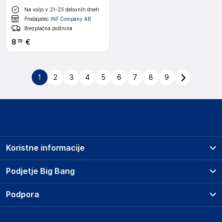
Na voljo v 21-23 delovnih dneh
Prodajalec
INF Company AB
Brezplačna poštnina
8
€
79
1
2
3
4
5
6
7
8
9
Koristne informacije
Prodajna mesta
Podjetje Big Bang
Splošni pogoji
O podjetju
Podpora
Storitve
Kontakti
Dostava, vnos in odvoz
Pogosta vprašanja
Družbena odgovornost