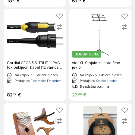
18
€
61
€
41
65
DOBRA CENA
Cordial CFCA 5 S-TRUE 1-PVC
vidaXL Stojalo za note črno
tok priključni kabel [1x varnostni
jeklo
moški konektor - 1x powercon
Na voljo v 7-10 delovnih dneh
Na voljo v 5-7 delovnih dneh
moški konektor] 5.00 m črna
Prodajalec
Electronics Emporium
Prodajalec
Kotiček Udobja
Brezplačna poštnina
82
€
23
€
79
49