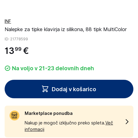
INF
Nalepke za tipke klavirja iz silikona, 88 tipk MultiColor
ID
: 21778599
13
€
99
Na voljo v 21-23 delovnih dneh
Dodaj v košarico
Marketplace ponudba
Nakup je mogoč izključno preko spleta.
Več
informacij