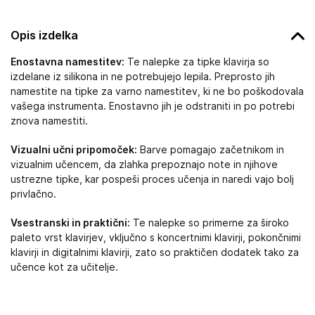
Opis izdelka
Enostavna namestitev:
Te nalepke za tipke klavirja so
izdelane iz silikona in ne potrebujejo lepila. Preprosto jih
namestite na tipke za varno namestitev, ki ne bo poškodovala
vašega instrumenta. Enostavno jih je odstraniti in po potrebi
znova namestiti.
Vizualni učni pripomoček:
Barve pomagajo začetnikom in
vizualnim učencem, da zlahka prepoznajo note in njihove
ustrezne tipke, kar pospeši proces učenja in naredi vajo bolj
privlačno.
Vsestranski in praktični:
Te nalepke so primerne za široko
paleto vrst klavirjev, vključno s koncertnimi klavirji, pokončnimi
klavirji in digitalnimi klavirji, zato so praktičen dodatek tako za
učence kot za učitelje.