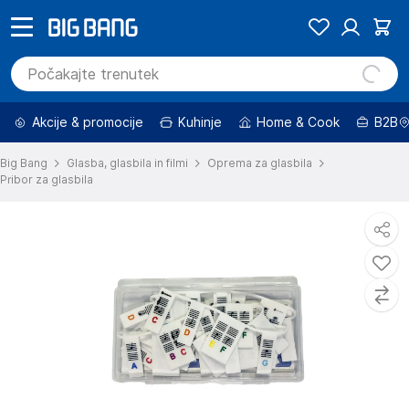
Akcije & promocije
Kuhinje
Home & Cook
B2B
Big Bang
Glasba, glasbila in filmi
Oprema za glasbila
Pribor za glasbila