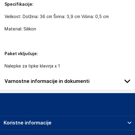
Specifikacije:
Velikost: Dolžina: 36 cm Širina: 3,9 cm Višina: 0,5 cm
Material: Silikon
Paket vključuje:
Nalepke za tipke klavirja x 1
Varnostne informacije in dokumenti
Da bi se izognili nevarnosti, hranite ta izdelek stran od
dojenčkov in otrok, ni igrača.
Podatki o proizvajalcu
Podatki o proizvajalcu vključujejo informacije (naziv, naslov,
Koristne informacije
državo in elektronski naslov) povezane s proizvajalcem
izdelka.
Prodajna mesta