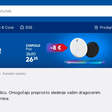
 & Cook
B2B
Prodaj
Pametni sledilci
tablico. Omogočajo preprosto sledenje vašim dragocenim
rnice.