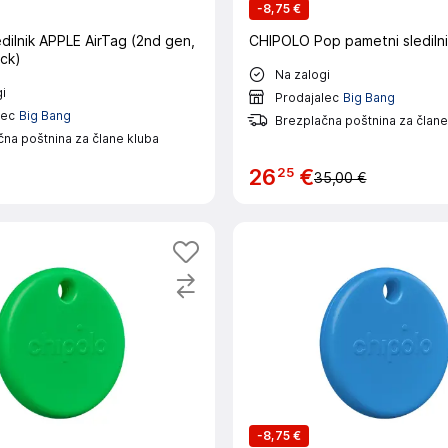
-
8,75 €
dilnik APPLE AirTag (2nd gen,
CHIPOLO Pop pametni sledilni
ck)
Na zalogi
i
Prodajalec
Big Bang
lec
Big Bang
Brezplačna poštnina za člane
na poštnina za člane kluba
25
26
€
35,00 €
-
8,75 €