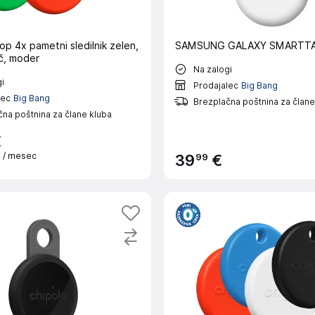
p 4x pametni sledilnik zelen,
SAMSUNG GALAXY SMARTTA
č, moder
Na zalogi
i
Prodajalec
Big Bang
lec
Big Bang
Brezplačna poštnina za člane
na poštnina za člane kluba
€
€
/ mesec
99
39
€