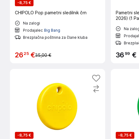
-
8,75 €
CHIPOLO Pop pametni sledilnik črn
Pametni sle
2026) (1 Pa
Na zalogi
Na zalog
Prodajalec
Big Bang
Prodaja
Brezplačna poštnina za člane kluba
Brezplač
25
99
26
€
36
€
35,00 €
-
8,75 €
-
8,75 €