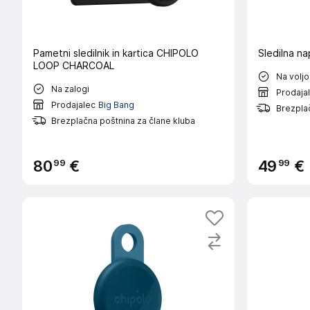
Pametni sledilnik in kartica CHIPOLO
Sledilna n
LOOP CHARCOAL
Na voljo
Na zalogi
Prodaja
Prodajalec
Big Bang
Brezplač
Brezplačna poštnina za člane kluba
99
99
80
€
49
€