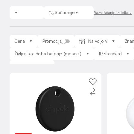
Sortiranje
Razvrščanje izdelkov
Cena
Promocija
Na voljo v
Zna
Življenjska doba baterije (meseci)
IP standard
Stanje izdelka