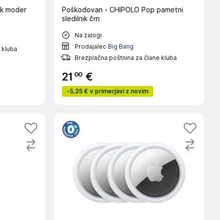
ik moder
Poškodovan - CHIPOLO Pop pametni
sledilnik črn
Na zalogi
Prodajalec
Big Bang
 kluba
Brezplačna poštnina za člane kluba
00
21
€
-
5,25 €
v primerjavi z novim