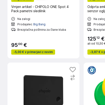
Vrnjen artikel - CHIPOLO ONE Spot 4
Odprta em
Pack pametni sledilnik
senzor ogl
Na zalogi
Na zalog
Prodajalec
Big Bang
Prodaja
Brezplačna poštnina za člane kluba
Brezplač
12
125
€
ali od
10,50 
00
95
€
-
5,00 €
v primerjavi z novim
-
3,87 €
v 