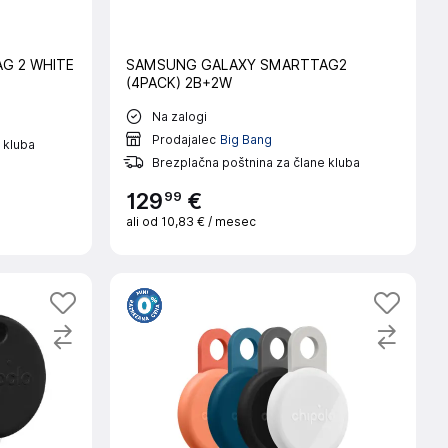
G 2 WHITE
SAMSUNG GALAXY SMARTTAG2
(4PACK) 2B+2W
Na zalogi
Prodajalec
Big Bang
 kluba
Brezplačna poštnina za člane kluba
99
129
€
ali od
10,83 €
/ mesec