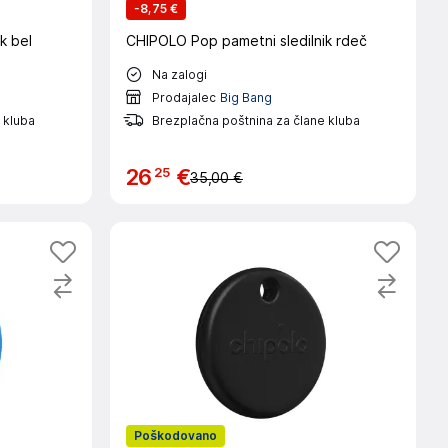
-
8,75 €
k bel
CHIPOLO Pop pametni sledilnik rdeč
Na zalogi
Prodajalec
Big Bang
 kluba
Brezplačna poštnina za člane kluba
25
26
€
35,00 €
Poškodovano