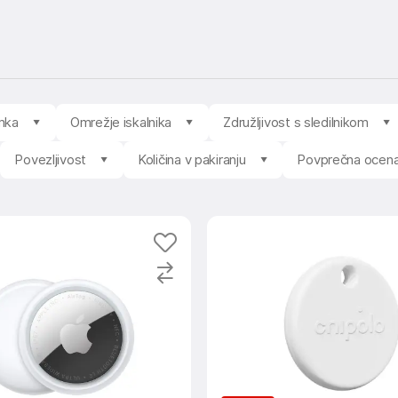
mka
Omrežje iskalnika
Združljivost s sledilnikom
Povezljivost
Količina v pakiranju
Povprečna ocen