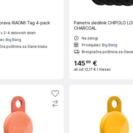
aprava XIAOMI Tag 4-pack
Pametni sledilnik CHIPOLO LO
CHARCOAL
 v 2-4 delovnih dneh
Na zalogi
lec
Big Bang
Prodajalec
Big Bang
na poštnina za člane kluba
Brezplačna poštnina za člane
99
145
€
ali od
12,17 €
/ mesec