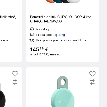
lnik rdeč,
Pametni sledilnik CHIPOLO LOOP 4 kosi
CHAR,CHAL,NAV,CO
Na zalogi
Prodajalec
Big Bang
 kluba
Brezplačna poštnina za člane kluba
99
145
€
ali od
12,17 €
/ mesec