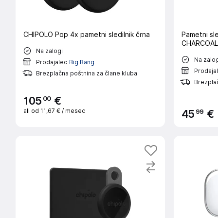
CHIPOLO Pop 4x pametni sledilnik črna
Pametni sl
CHARCOAL
Na zalogi
Na zalog
Prodajalec
Big Bang
Prodaja
Brezplačna poštnina za člane kluba
Brezplač
00
105
€
ali od
11,67 €
/ mesec
99
45
€