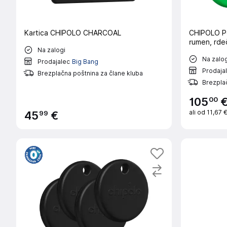
Kartica CHIPOLO CHARCOAL
CHIPOLO Po
rumen, rde
Na zalogi
Na zalog
Prodajalec
Big Bang
Prodaja
Brezplačna poštnina za člane kluba
Brezplač
00
105
ali od
11,67 
99
45
€