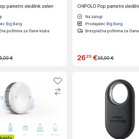
p pametni sledilnik zelen
CHIPOLO Pop pametni slediln
i
Na zalogi
lec
Big Bang
Prodajalec
Big Bang
na poštnina za člane kluba
Brezplačna poštnina za člane
25
26
€
5,00 €
35,00 €
balaža