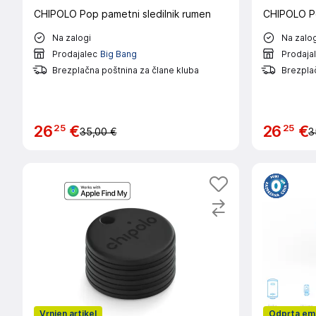
CHIPOLO Pop pametni sledilnik rumen
CHIPOLO Po
Na zalogi
Na zalog
Prodajalec
Big Bang
Prodaja
Brezplačna poštnina za člane kluba
Brezplač
25
25
26
€
26
€
35,00 €
3
Vrnjen artikel
Odprta em