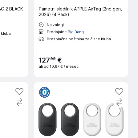
G 2 BLACK
Pametni sledilnik APPLE AirTag (2nd gen,
2026) (4 Pack)
Na zalogi
Prodajalec
Big Bang
 kluba
Brezplačna poštnina za člane kluba
99
127
€
ali od
10,67 €
/ mesec