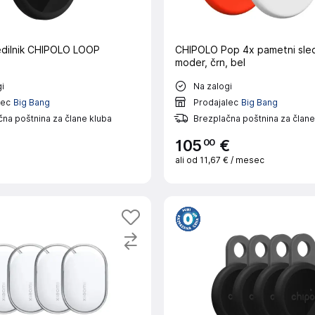
edilnik CHIPOLO LOOP
CHIPOLO Pop 4x pametni sledi
moder, črn, bel
i
Na zalogi
lec
Big Bang
Prodajalec
Big Bang
na poštnina za člane kluba
Brezplačna poštnina za člane
00
105
€
ali od
11,67 €
/ mesec