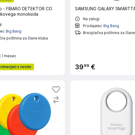
b - FIBARO DETEKTOR CO
SAMSUNG GALAXY SMARTTA
jikovega monoksida
Na zalogi
i
Prodajalec
Big Bang
lec
Big Bang
Brezplačna poštnina za člane
na poštnina za člane kluba
€
/ mesec
99
39
€
primerjavi z novim