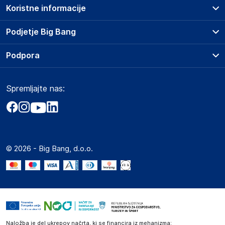
Koristne informacije
Prodajna mesta
Podjetje Big Bang
Splošni pogoji
O podjetju
Podpora
Storitve
Kontakti
Dostava, vnos in odvoz
Pogosta vprašanja
Družbena odgovornost
Načini plačila
Spremljajte nas:
Marketplace
Obvestila za javnost
Nakup na obroke
Kako oddati naročilo?
Akt o digitalnih storitvah
Zavarovanje izdelkov
Vračila in reklamacije
Prodaja podjetjem
Politika zasebnosti
Big Partner - distribucija
Spletni piškotki
© 2026 - Big Bang, d.o.o.
Marketplace za partnerje
Novosti
Interna varna linija za prijavo kršitev po ZZPRI
Zaposlitev
Naložba je del ukrepov načrta, ki se financira iz mehanizma: