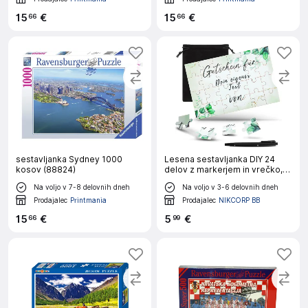
15
€
15
€
66
66
sestavljanka Sydney 1000
Lesena sestavljanka DIY 24
kosov (88824)
delov z markerjem in vrečko,
motiv listja, 15x10 cm, za
Na voljo v 7-8 delovnih dneh
Na voljo v 3-6 delovnih dneh
ustvarjanje in osebna darila,
naraven les
Prodajalec
Printmania
Prodajalec
NIKCORP BB
15
€
5
€
66
99