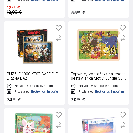
12
€
20
12,99 €
55
€
02
PUZZLE 1000 KEST GARFIELD
Topwrite, Izobraževalna lesena
DRZNA LAŽ
sestavljanka Motivi Jungle 35
kosov z okvirjem, Večbarvna
Na voljo v 6-9 delovnih dneh
Na voljo v 6-9 delovnih dneh
Prodajalec
Electronics Emporium
Prodajalec
Electronics Emporium
74
€
20
€
00
04