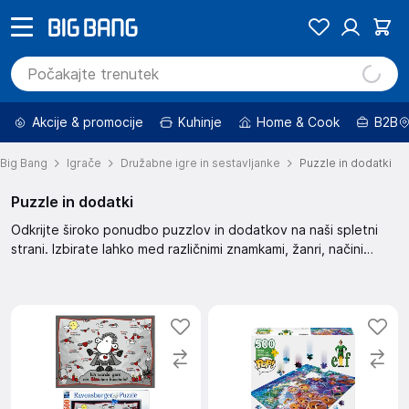
Akcije & promocije
Kuhinje
Home & Cook
B2B
Big Bang
Igrače
Družabne igre in sestavljanke
Puzzle in dodatki
Puzzle in dodatki
Odkrijte široko ponudbo puzzlov in dodatkov na naši spletni
strani. Izbirate lahko med različnimi znamkami, žanri, načini
igranja in številom igralcev. Oglejte si novejše izdelke, tiste z
višjimi popusti ali izberite med ugodnejšimi cenami. Filtrirajte
rezultate glede na želeno starostno oceno, format in
internetno povezavo.