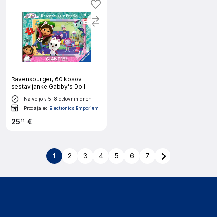
Ravensburger, 60 kosov
sestavljanke Gabby's Doll
House Puzzle, Ve?barvno
Na voljo v 5-8 delovnih dneh
Prodajalec
Electronics Emporium
25
€
11
1
2
3
4
5
6
7