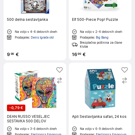
500 delna sestavljanka
Elf 500-Piece Pop! Puzzle
Na voljo v 4-6 delovnih dneh
Na voljo v 2-4 delovnih dneh
Prodajalec
Denis Igrače old
Prodajalec
Big Bang
Brezplačna poštnina za člane
kluba
9
€
16
€
99
99
-
0,79 €
DEAN RUSSO VESELJEC
Apli Sestavljanka safari, 24 kos
SESTAVKA 500 DELOV
Na voljo v 3-6 delovnih dneh
Na voljo v 6-9 delovnih dneh
Prodajalec
Electronics Emporium
Prodajalec
Electronics Emporium