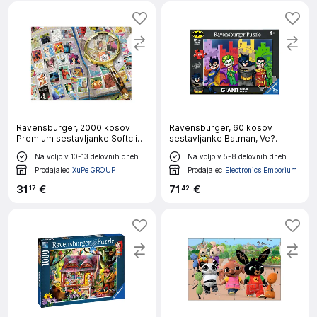
Ravensburger, 2000 kosov
Ravensburger, 60 kosov
Premium sestavljanke Softclick
sestavljanke Batman, Ve?
Tema Moje najljubše
barvno
Na voljo v 10-13 delovnih dneh
Na voljo v 5-8 delovnih dneh
Disneyjeve znamke, Ve?barvno
Prodajalec
XuPe GROUP
Prodajalec
Electronics Emporium
31
€
71
€
17
42