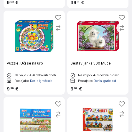
9
€
36
€
99
61
Puzzle, Uči se na uro
Sestavljanka 500 Muce
Na voljo v 4-6 delovnih dneh
Na voljo v 4-6 delovnih dneh
Prodajalec
Denis Igrače old
Prodajalec
Denis Igrače old
9
€
6
€
99
99