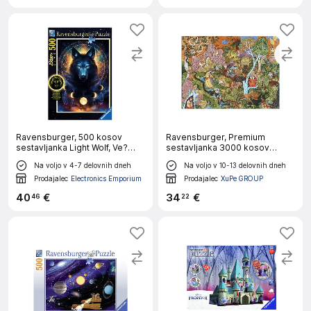
Ravensburger, 500 kosov
Ravensburger, Premium
sestavljanka Light Wolf, Ve?
sestavljanka 3000 kosov
barvno
Softclick Umetniško delo „Vrt
Na voljo v 4-7 delovnih dneh
Na voljo v 10-13 delovnih dneh
son?nih znamenj, Ve?barvno
Prodajalec
Electronics Emporium
Prodajalec
XuPe GROUP
40
€
34
€
46
22