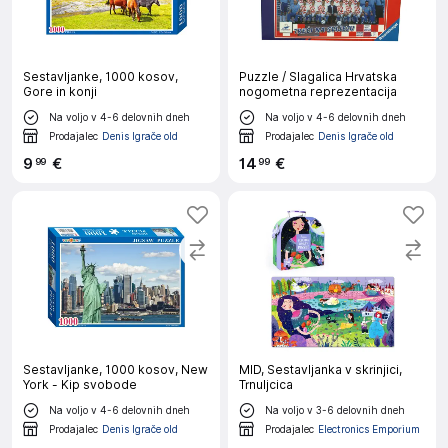
Sestavljanke, 1000 kosov,
Puzzle / Slagalica Hrvatska
Gore in konji
nogometna reprezentacija
Na voljo v 4-6 delovnih dneh
Na voljo v 4-6 delovnih dneh
Prodajalec
Denis Igrače old
Prodajalec
Denis Igrače old
9
€
14
€
99
99
Sestavljanke, 1000 kosov, New
MID, Sestavljanka v skrinjici,
York - Kip svobode
Trnuljcica
Na voljo v 4-6 delovnih dneh
Na voljo v 3-6 delovnih dneh
Prodajalec
Denis Igrače old
Prodajalec
Electronics Emporium