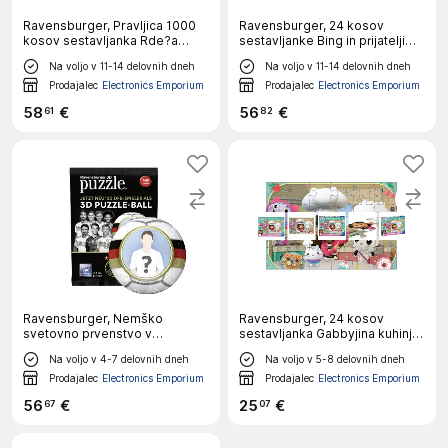
Ravensburger, Pravljica 1000
Ravensburger, 24 kosov
kosov sestavljanka Rde?a
sestavljanke Bing in prijatelji
kapica in volk s tehnologijo
velikanskega tlaka Collèction,
Na voljo v 11-14 delovnih dneh
Na voljo v 11-14 delovnih dneh
Softclick, Ve?barvno
Ve?barvno
Prodajalec
Electronics Emporium
Prodajalec
Electronics Emporium
58
€
56
€
61
82
Ravensburger, Nemško
Ravensburger, 24 kosov
svetovno prvenstvo v
sestavljanka Gabbyjina kuhinja
nogometu 2018 3D
iz Gabbyjine hiše za lutke Giant
Na voljo v 4-7 delovnih dneh
Na voljo v 5-8 delovnih dneh
sestavljanka 27 paketov
Floor Collèction, Ve?barvno
skrivnostnih žogic, Ve?barvno
Prodajalec
Electronics Emporium
Prodajalec
Electronics Emporium
56
€
25
€
67
07