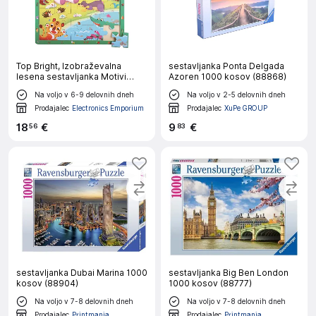
Top Bright, Izobraževalna
sestavljanka Ponta Delgada
lesena sestavljanka Motivi
Azoren 1000 kosov (88868)
Jungle 25 kosov z okvirjem,
Na voljo v 6-9 delovnih dneh
Na voljo v 2-5 delovnih dneh
Večbarvna
Prodajalec
Electronics Emporium
Prodajalec
XuPe GROUP
18
€
9
€
56
83
sestavljanka Dubai Marina 1000
sestavljanka Big Ben London
kosov (88904)
1000 kosov (88777)
Na voljo v 7-8 delovnih dneh
Na voljo v 7-8 delovnih dneh
Prodajalec
Printmania
Prodajalec
Printmania