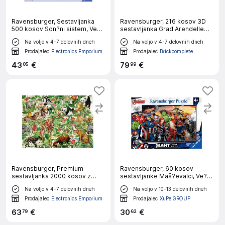
Ravensburger, Sestavljanka
Ravensburger, 216 kosov 3D
500 kosov Son?ni sistem, Ve?
sestavljanka Grad Arendelle
barvno
Snežna kraljica 2, Ve?barvno
Na voljo v 4-7 delovnih dneh
Na voljo v 4-7 delovnih dneh
Prodajalec
Electronics Emporium
Prodajalec
Brickcomplete
43
€
79
€
05
99
Ravensburger, Premium
Ravensburger, 60 kosov
sestavljanka 2000 kosov z
sestavljanke Maš?evalci, Ve?
motivom džungle Softclick v
barvno
Na voljo v 4-7 delovnih dneh
Na voljo v 10-13 delovnih dneh
izjemno debelem kartonu, Ve?
barvno
Prodajalec
Electronics Emporium
Prodajalec
XuPe GROUP
63
€
30
€
79
62