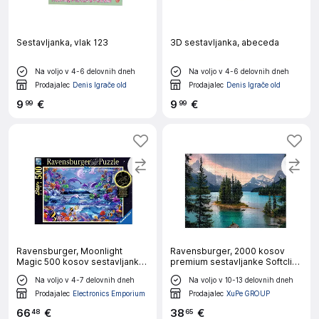
Sestavljanka, vlak 123
3D sestavljanka, abeceda
Na voljo v 4-6 delovnih dneh
Na voljo v 4-6 delovnih dneh
Prodajalec
Denis Igrače old
Prodajalec
Denis Igrače old
9
€
9
€
99
99
Ravensburger, Moonlight
Ravensburger, 2000 kosov
Magic 500 kosov sestavljanka,
premium sestavljanke Softclick
Ve?barvno
Tema Duhovni otok Kanade,
Na voljo v 4-7 delovnih dneh
Na voljo v 10-13 delovnih dneh
Ve?barvno
Prodajalec
Electronics Emporium
Prodajalec
XuPe GROUP
66
€
38
€
48
65