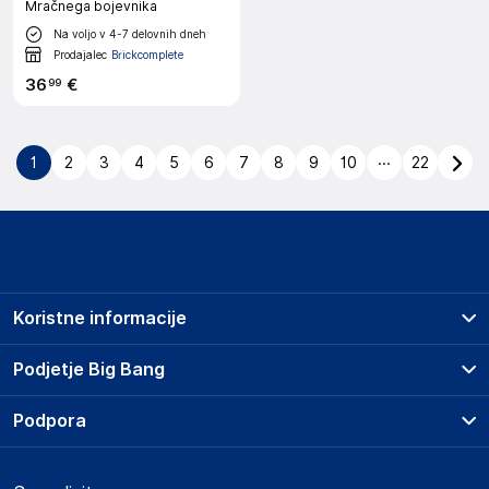
Mračnega bojevnika
Na voljo v 4-7 delovnih dneh
Prodajalec
Brickcomplete
36
€
99
...
1
2
3
4
5
6
7
8
9
10
22
Koristne informacije
Prodajna mesta
Podjetje Big Bang
Splošni pogoji
O podjetju
Podpora
Storitve
Kontakti
Dostava, vnos in odvoz
Pogosta vprašanja
Družbena odgovornost
Načini plačila