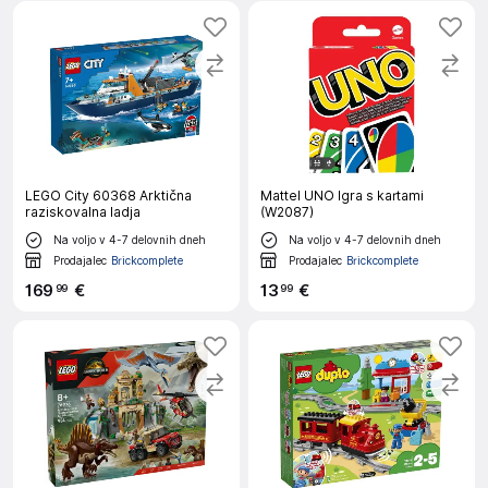
LEGO City 60368 Arktična
Mattel UNO Igra s kartami
raziskovalna ladja
(W2087)
Na voljo v 4-7 delovnih dneh
Na voljo v 4-7 delovnih dneh
Prodajalec
Brickcomplete
Prodajalec
Brickcomplete
169
€
13
€
99
99