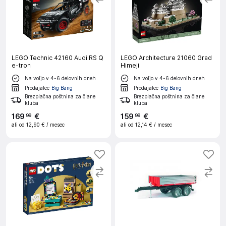
LEGO Technic 42160 Audi RS Q
LEGO Architecture 21060 Grad
e-tron
Himeji
Na voljo v 4-6 delovnih dneh
Na voljo v 4-6 delovnih dneh
Prodajalec
Big Bang
Prodajalec
Big Bang
Brezplačna poštnina za člane
Brezplačna poštnina za člane
kluba
kluba
169
€
159
€
99
99
ali od
12,90 €
/ mesec
ali od
12,14 €
/ mesec