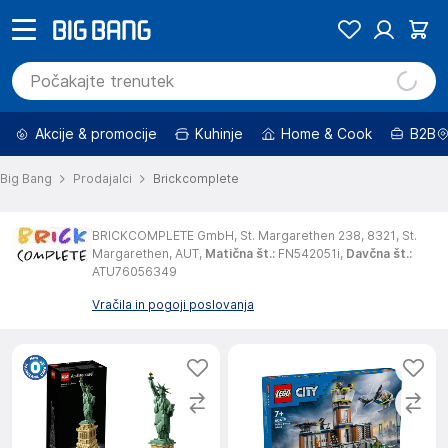
Akcije & promocije
Kuhinje
Home & Cook
B2B
Big Bang
Prodajalci
Brickcomplete
BRICKCOMPLETE GmbH,
St. Margarethen 238,
8321,
St.
Margarethen,
AUT,
Matična št.
:
FN542051i,
Davčna št.
:
ATU76056349
Vračila in pogoji poslovanja