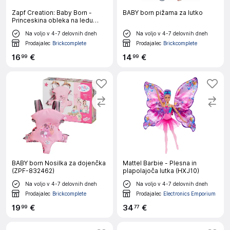
Zapf Creation: Baby Born -
BABY born pižama za lutko
Princeskina obleka na ledu
(836095-116724)
Na voljo v 4-7 delovnih dneh
Na voljo v 4-7 delovnih dneh
Prodajalec
Brickcomplete
Prodajalec
Brickcomplete
16
€
14
€
99
99
BABY born Nosilka za dojenčka
Mattel Barbie - Plesna in
(ZPF-832462)
plapolajoča lutka (HXJ10)
Na voljo v 4-7 delovnih dneh
Na voljo v 4-7 delovnih dneh
Prodajalec
Brickcomplete
Prodajalec
Electronics Emporium
19
€
34
€
99
77