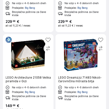
Na voljo v 4-6 delovnih dneh
Na voljo v 4-6 delovnih dneh
Prodajalec
Big Bang
Prodajalec
Big Bang
Brezplačna poštnina za člane
Brezplačna poštnina za člane
kluba
kluba
229
€
229
€
99
99
ali od
11,23 €
/ mesec
ali od
11,23 €
/ mesec
LEGO Architecture 21058 Velika
LEGO Dreamzzz 71483 Nikoli-
piramida v Gizi
čarovničina môrasta bitja
Na voljo v 4-6 delovnih dneh
Na voljo v 4-6 delovnih dneh
Prodajalec
Big Bang
Prodajalec
Big Bang
Brezplačna poštnina za člane
Brezplačna poštnina za člane
kluba
kluba
149
€
99