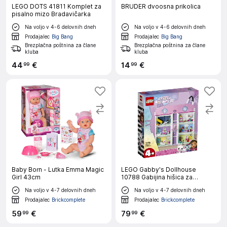
LEGO DOTS 41811 Komplet za
BRUDER dvoosna prikolica
pisalno mizo Bradavičarka
Na voljo v 4-6 delovnih dneh
Na voljo v 4-6 delovnih dneh
Prodajalec
Big Bang
Prodajalec
Big Bang
Brezplačna poštnina za člane
Brezplačna poštnina za člane
kluba
kluba
44
€
14
€
99
99
Baby Born - Lutka Emma Magic
LEGO Gabby's Dollhouse
Girl 43cm
10788 Gabijina hišica za
punčke
Na voljo v 4-7 delovnih dneh
Na voljo v 4-7 delovnih dneh
Prodajalec
Brickcomplete
Prodajalec
Brickcomplete
59
€
79
€
99
99