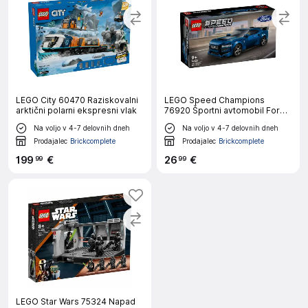
LEGO City 60470 Raziskovalni
LEGO Speed Champions
arktični polarni ekspresni vlak
76920 Športni avtomobil Ford
Mustang Dark Horse
Na voljo v 4-7 delovnih dneh
Na voljo v 4-7 delovnih dneh
Prodajalec
Brickcomplete
Prodajalec
Brickcomplete
199
€
26
€
99
99
LEGO Star Wars 75324 Napad