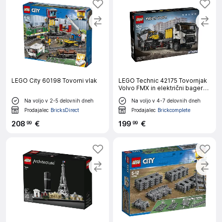
LEGO City 60198 Tovorni vlak
LEGO Technic 42175 Tovornjak
Volvo FMX in električni bager
EC230
Na voljo v 2-5 delovnih dneh
Na voljo v 4-7 delovnih dneh
Prodajalec
BricksDirect
Prodajalec
Brickcomplete
208
€
199
€
99
99