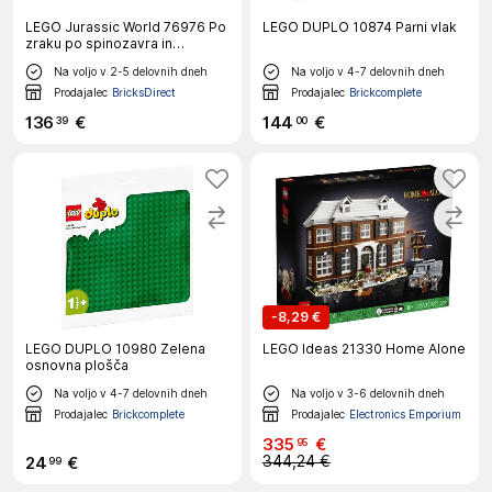
LEGO Jurassic World 76976 Po
LEGO DUPLO 10874 Parni vlak
zraku po spinozavra in
quetzalcoatlusa
Na voljo v 2-5 delovnih dneh
Na voljo v 4-7 delovnih dneh
Prodajalec
BricksDirect
Prodajalec
Brickcomplete
136
€
144
€
39
00
-
8,29 €
LEGO DUPLO 10980 Zelena
LEGO Ideas 21330 Home Alone
osnovna plošča
Na voljo v 4-7 delovnih dneh
Na voljo v 3-6 delovnih dneh
Prodajalec
Brickcomplete
Prodajalec
Electronics Emporium
335
€
95
344,24 €
24
€
99