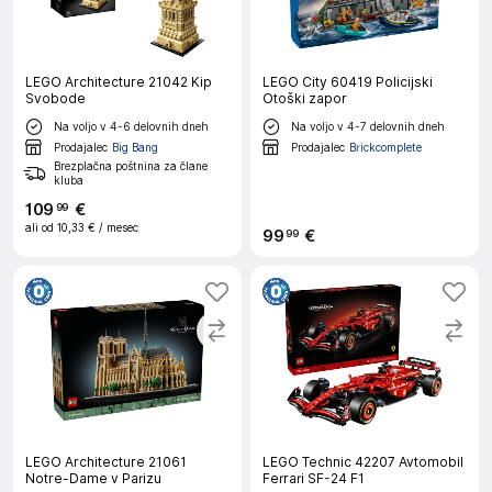
LEGO Architecture 21042 Kip
LEGO City 60419 Policijski
Svobode
Otoški zapor
Na voljo v 4-6 delovnih dneh
Na voljo v 4-7 delovnih dneh
Prodajalec
Big Bang
Prodajalec
Brickcomplete
Brezplačna poštnina za člane
kluba
109
€
99
ali od
10,33 €
/ mesec
99
€
99
LEGO Architecture 21061
LEGO Technic 42207 Avtomobil
Notre-Dame v Parizu
Ferrari SF-24 F1