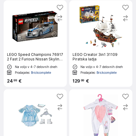
LEGO Speed Champions 76917
LEGO Creator 3in1 31109
2 Fast 2 Furious Nissan Skyline
Piratska ladja
GT-R (R34)
Na voljo v 4-7 delovnih dneh
Na voljo v 4-7 delovnih dneh
Prodajalec
Brickcomplete
Prodajalec
Brickcomplete
24
€
129
€
99
99