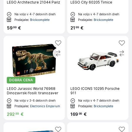
LEGO Architecture 21044 Pariz
LEGO City 60205 Tirnice
Na voljo v 4-7 delovnih dneh
Na voljo v 4-7 delovnih dneh
Prodajalec
Brickcomplete
Prodajalec
Brickcomplete
59
€
21
€
99
99
DOBRA CENA
LEGO Jurassic World 76968
LEGO ICONS 10295 Porsche
Dinozavrski fosili: tiranozaver
911
Na voljo v 3-6 delovnih dneh
Na voljo v 4-7 delovnih dneh
Prodajalec
Electronics Emporium
Prodajalec
Brickcomplete
292
€
169
€
89
99