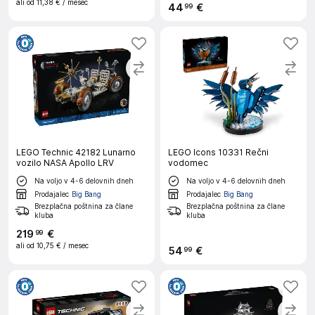
ali od
11,38 €
/ mesec
44
€
99
LEGO Technic 42182 Lunarno
LEGO Icons 10331 Rečni
vozilo NASA Apollo LRV
vodomec
Na voljo v 4-6 delovnih dneh
Na voljo v 4-6 delovnih dneh
Prodajalec
Big Bang
Prodajalec
Big Bang
Brezplačna poštnina za člane
Brezplačna poštnina za člane
kluba
kluba
219
€
99
ali od
10,75 €
/ mesec
54
€
99