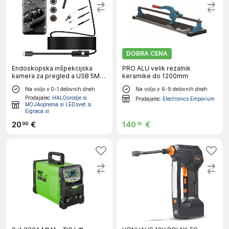
DOBRA CENA
Endoskopska inšpekcijska
PRO ALU velik rezalnik
kamera za pregled a USB 5M
keramike do 1200mm
LED
Na voljo v 0-1 delovnih dneh
Na voljo v 6-9 delovnih dneh
Prodajalec
HALOorodje.si
Prodajalec
Electronics Emporium
MOJAoprema.si LEDsvet.si
Eigraca.si
20
€
140
€
99
18