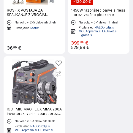
-
130,00 €
ROSFIX POSTAJA ZA
1450W razpršilec barve airless
SPAJKANJE Z VROČIM
– brez-zračno pleskanje
ZRAKOM ROSFIX 858D+SET
Na voljo v 2-5 delovnih dneh
Na voljo v 0-1 delovnih dneh
8V1 NATANČNI SPAJKALNIK S
Prodajalec
HALOorodje.si
POTENCIOMETROM ROSFIX
Prodajalec
Rosfix
MOJAoprema.si LEDsvet.si
ORANGE PITBULL OP60W
Eigraca.si
ELECTRIC S SERIES
399
€
99
529,99 €
36
€
99
IGBT MIG MAG FLUX MMA 200A
inverterski varilni aparat brez
plina + žica
Na voljo v 0-1 delovnih dneh
Prodajalec
HALOorodje.si
MOJAoprema.si LEDsvet.si