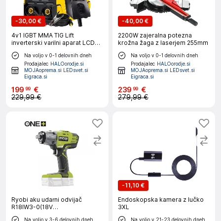
-
30,00 €
-
40,00 €
4v1 IGBT MMA TIG Lift
2200W zajeralna potezna
inverterski varilni aparat LCD
krožna žaga z laserjem 255mm
330A VRD ANTI STICK
Na voljo v 0-1 delovnih dneh
Na voljo v 0-1 delovnih dneh
Prodajalec
HALOorodje.si
Prodajalec
HALOorodje.si
MOJAoprema.si LEDsvet.si
MOJAoprema.si LEDsvet.si
Eigraca.si
Eigraca.si
199
€
239
€
99
99
229,99 €
279,99 €
-
11,10 €
Ryobi aku udarni odvijač
Endoskopska kamera z lučko
R18IW3-0(18V
3XL
ONE+,1/2,400Nm,brez aku)
Na voljo v 3-6 delovnih dneh
Na voljo v 21-23 delovnih dneh