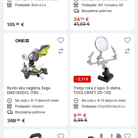
Prodajalec
Biral d.o.o.
Prodajalec
INF Company AB
Brezplačna poštnina
34
€
59
45,69 €
105
€
49
-
2,11 €
Ryobi aku nagibna žaga
Tretja roka z lupo 3-delna
EMS190DCL (18V
TOOLCRAFT ZD-10D
ONE+,190mm,brez aku)
Na voljo v 8-11 delovnih dneh
Na voljo v 8-13 delovnih dneh
Prodajalec
mbotech
Prodajalec
ChipTehnika d.o.o.
Brezplačna poštnina
6
€
88
8,99 €
368
€
00