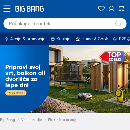
Akcije & promocije
Kuhinje
Home & Cook
B2B
Big Bang
Vrt in orodje
Električno orodje