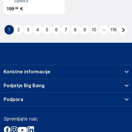
Eigraca.si
199
€
99
...
1
2
3
4
5
6
7
8
9
10
118
Koristne informacije
Prodajna mesta
Podjetje Big Bang
Splošni pogoji
O podjetju
Podpora
Storitve
Kontakti
Dostava, vnos in odvoz
Pogosta vprašanja
Družbena odgovornost
Načini plačila
Spremljajte nas:
Marketplace
Obvestila za javnost
Nakup na obroke
Kako oddati naročilo?
Akt o digitalnih storitvah