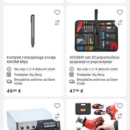
Komplet rotacijskega orodja
GOOBAY set 20 pripomočkov
XIAOMI Mijia
spajkanje in popravljanje
Na voljo v 2-4 delovnih dneh
Na voljo v 2-4 delovnih dneh
Prodajalec
Big Bang
Prodajalec
Big Bang
Brezplačna poštnina za člane
Brezplačna poštnina za člane
kluba
kluba
49
€
47
€
99
99