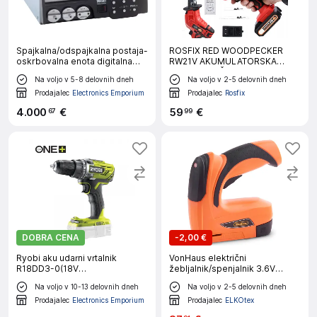
Spajkalna/odspajkalna postaja-
ROSFIX RED WOODPECKER
oskrbovalna enota digitalna
RW21V AKUMULATORSKA
420 W Weller WXR 3
SABLJASTA ŽAGA – 21V, 2X
Na voljo v 5-8 delovnih dneh
Na voljo v 2-5 delovnih dneh
oskrbovalna enota 230 V 100
BATERIJA, 130 MM REZ, LED
do 450 °C
LUČ, ROS SHOCK OHIŠJE | ZA
Prodajalec
Electronics Emporium
Prodajalec
Rosfix
LES, VRT, DEMONTAŽO
4
.
000
€
59
€
67
99
DOBRA CENA
-
2,00 €
Ryobi aku udarni vrtalnik
VonHaus električni
R18DD3-0(18V
žebljalnik/spenjalnik 3.6V
ONE+,38Nm,bez aku)
3515196
Na voljo v 10-13 delovnih dneh
Na voljo v 2-5 delovnih dneh
Prodajalec
Electronics Emporium
Prodajalec
ELKOtex