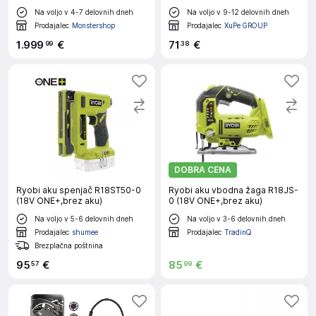
ONE+,50Nm,brez aku)
boste hitro odkrili morebitne težave in okvare. So nepogrešljiv
Na voljo v 4-7 delovnih dneh
Na voljo v 9-12 delovnih dneh
Prodajalec
Monstershop
Prodajalec
XuPe GROUP
pripomoček za vsakega mojstra. Ostalo električno orodje
Ostalo električno orodje
za različne namene. Na voljo je širok
1
.
999
€
71
€
99
38
spekter orodij, primernih za obrtnike in domače mojstre.
Izberite orodje, ki ustreza vašim potrebam in opravilu.
DOBRA CENA
Ryobi aku spenjač R18ST50-0
Ryobi aku vbodna žaga R18JS-
(18V ONE+,brez aku)
0 (18V ONE+,brez aku)
Na voljo v 5-6 delovnih dneh
Na voljo v 3-6 delovnih dneh
Prodajalec
shumee
Prodajalec
TradinQ
Brezplačna poštnina
95
€
85
€
57
99