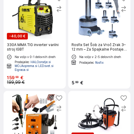
-
40,00 €
330A MMA TIG inverter varilni
Rosfix Set Šob za Vroč Zrak 3–
stroj IGBT
12 mm – Za Spajkalne Postaje |
Nastavljiv Nosilec Ø20 mm, 5
Na voljo v 0-1 delovnih dneh
Na voljo v 2-5 delovnih dneh
Kosov
Prodajalec
HALOorodje.si
Prodajalec
Rosfix
MOJAoprema.si LEDsvet.si
Eigraca.si
159
€
99
199,99 €
5
€
99