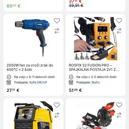
37
€
91
39,91 €
60
€
56
2000W fen za vroči zrak do
ROSFIX S2 FUSION PRO –
600°C + 2 šobi
SPAJKALNA POSTAJA 2V1 Z
LCD | 760W, HOT AIR 700W,
Na voljo v 8-11 delovnih dneh
Na voljo v 2-5 delovnih dneh
SPAJKALNIK 60W, ESD SAFE |
ZA ELEKTRONIKO IN PLASTIKO
Prodajalec
XuPe GROUP
Prodajalec
Rosfix
27
€
51
€
31
99