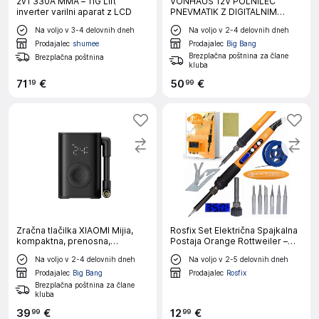
2v1 330A MMA – TIG Lift
VONHAUS 12V POLNILEC
inverter varilni aparat z LCD
PNEVMATIK Z DIGITALNIM
MERILCEM TLAKA
Na voljo v 3-4 delovnih dneh
Na voljo v 2-4 delovnih dneh
Prodajalec
shumee
Prodajalec
Big Bang
Brezplačna poštnina za člane
Brezplačna poštnina
kluba
71
€
50
€
19
99
Zračna tlačilka XIAOMI Mijia,
Rosfix Set Električna Spajkalna
kompaktna, prenosna,
Postaja Orange Rottweiler –
električna
LCD, 60W, 180–500 °C, 6
Na voljo v 2-4 delovnih dneh
Na voljo v 2-5 delovnih dneh
Grotov, 900M | ESD, EU Vtič
Prodajalec
Big Bang
Prodajalec
Rosfix
Brezplačna poštnina za člane
kluba
39
€
12
€
99
99