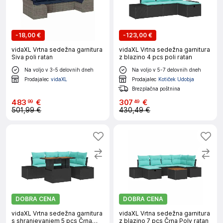
-
18,00 €
-
123,00 €
vidaXL Vrtna sedežna garnitura
vidaXL Vrtna sedežna garnitura
Siva poli ratan
z blazino 4 pcs poli ratan
Na voljo v 3-5 delovnih dneh
Na voljo v 5-7 delovnih dneh
Prodajalec
vidaXL
Prodajalec
Kotiček Udobja
Brezplačna poštnina
483
€
307
€
99
49
501,99 €
430,49 €
DOBRA CENA
DOBRA CENA
vidaXL Vrtna sedežna garnitura
vidaXL Vrtna sedežna garnitura
s shranjevanjem 5 pcs Črna
z blazino 7 pcs Črna Poly ratan