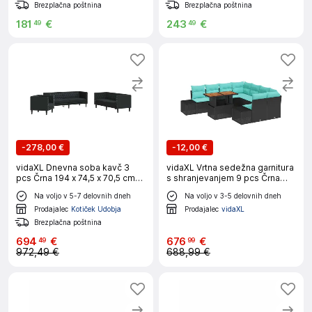
Brezplačna poštnina
Brezplačna poštnina
181
€
243
€
49
49
-
278,00 €
-
12,00 €
vidaXL Dnevna soba kavč 3
vidaXL Vrtna sedežna garnitura
pcs Črna 194 x 74,5 x 70,5 cm
s shranjevanjem 9 pcs Črna
Umjetno usnje
Poly ratan
Na voljo v 5-7 delovnih dneh
Na voljo v 3-5 delovnih dneh
Prodajalec
Kotiček Udobja
Prodajalec
vidaXL
Brezplačna poštnina
694
€
676
€
49
99
972,49 €
688,99 €