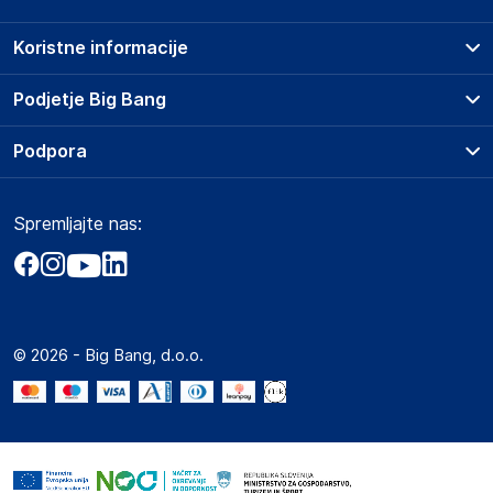
Koristne informacije
Prodajna mesta
Podjetje Big Bang
Splošni pogoji
O podjetju
Podpora
Storitve
Kontakti
Dostava, vnos in odvoz
Pogosta vprašanja
Družbena odgovornost
Načini plačila
Spremljajte nas:
Marketplace
Obvestila za javnost
Nakup na obroke
Kako oddati naročilo?
Akt o digitalnih storitvah
Zavarovanje izdelkov
Vračila in reklamacije
Prodaja podjetjem
Politika zasebnosti
Big Partner - distribucija
Spletni piškotki
© 2026 - Big Bang, d.o.o.
Marketplace za partnerje
Novosti
Interna varna linija za prijavo kršitev po ZZPRI
Zaposlitev