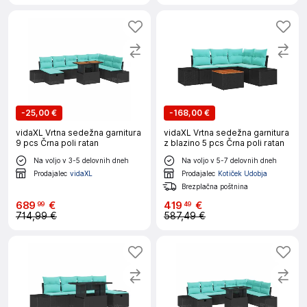
-
25,00 €
-
168,00 €
vidaXL Vrtna sedežna garnitura
vidaXL Vrtna sedežna garnitura
9 pcs Črna poli ratan
z blazino 5 pcs Črna poli ratan
Na voljo v 3-5 delovnih dneh
Na voljo v 5-7 delovnih dneh
Prodajalec
vidaXL
Prodajalec
Kotiček Udobja
Brezplačna poštnina
689
€
419
€
99
49
714,99 €
587,49 €