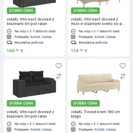
DOBRA CENA
DOBRA CENA
vidaXL Vrtni kavč dvosed z
vidaXL Vrtni kavč dvosed z
blazinami črn poli ratan
mizo in blazinami svetlo siv poli
ratan
Na voljo v 5-7 delovnih dneh
Na voljo v 5-7 delovnih dneh
Prodajalec
Kotiček Udobja
Prodajalec
Kotiček Udobja
Brezplačna poštnina
Brezplačna poštnina
148
€
154
€
49
49
DOBRA CENA
DOBRA CENA
vidaXL Vrtni kavč dvosed z
vidaXL Trosed krem 180 cm
blazinami črn poli ratan
blago
Na voljo v 5-7 delovnih dneh
Na voljo v 5-7 delovnih dneh
Prodajalec
Kotiček Udobja
Prodajalec
Kotiček Udobja