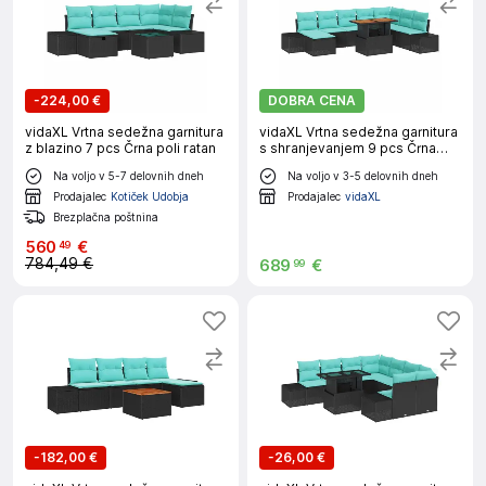
-
224,00 €
DOBRA CENA
vidaXL Vrtna sedežna garnitura
vidaXL Vrtna sedežna garnitura
z blazino 7 pcs Črna poli ratan
s shranjevanjem 9 pcs Črna
Poly ratan
Na voljo v 5-7 delovnih dneh
Na voljo v 3-5 delovnih dneh
Prodajalec
Kotiček Udobja
Prodajalec
vidaXL
Brezplačna poštnina
560
€
49
784,49 €
689
€
99
-
182,00 €
-
26,00 €