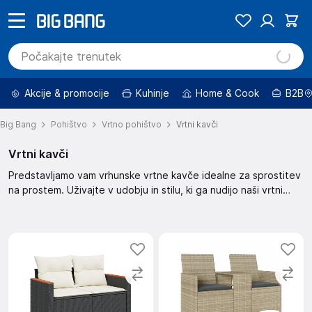
Akcije & promocije
Kuhinje
Home & Cook
B2B
Big Bang
Pohištvo
Vrtno pohištvo
Vrtni kavči
Vrtni kavči
Predstavljamo vam vrhunske vrtne kavče idealne za sprostitev
na prostem. Uživajte v udobju in stilu, ki ga nudijo naši vrtni
kavči. Izberite popoln kavč za vaš vrt in ustvarite oazo miru. Z
našimi kavči bo vaš vrt postal prostor za druženje in uživanje.