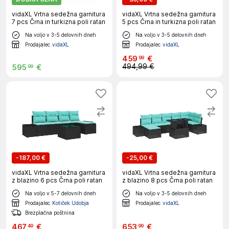
vidaXL Vrtna sedežna garnitura
vidaXL Vrtna sedežna garnitura
7 pcs Črna in turkizna poli ratan
5 pcs Črna in turkizna poli ratan
Na voljo v 3-5 delovnih dneh
Na voljo v 3-5 delovnih dneh
Prodajalec
vidaXL
Prodajalec
vidaXL
459
€
99
494,99 €
595
€
99
-
187,00 €
-
25,00 €
vidaXL Vrtna sedežna garnitura
vidaXL Vrtna sedežna garnitura
z blazino 6 pcs Črna poli ratan
z blazino 8 pcs Črna poli ratan
Na voljo v 5-7 delovnih dneh
Na voljo v 3-5 delovnih dneh
Prodajalec
Kotiček Udobja
Prodajalec
vidaXL
Brezplačna poštnina
467
€
653
€
49
99