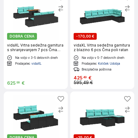
DOBRA CENA
-
170,00 €
vidaXL Vrtna sedežna garnitura
vidaXL Vrtna sedežna garnitura
s shranjevanjem 7 pcs Črna
z blazino 6 pcs Črna poli ratan
Poly ratan
Na voljo v 3-5 delovnih dneh
Na voljo v 5-7 delovnih dneh
Prodajalec
vidaXL
Prodajalec
Kotiček Udobja
Brezplačna poštnina
425
€
49
595,49 €
625
€
99
DOBRA CENA
-
35,00 €