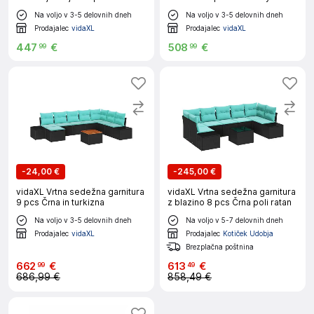
Poli ratan
Na voljo v 3-5 delovnih dneh
Na voljo v 3-5 delovnih dneh
Prodajalec
vidaXL
Prodajalec
vidaXL
447
€
508
€
99
99
-
24,00 €
-
245,00 €
vidaXL Vrtna sedežna garnitura
vidaXL Vrtna sedežna garnitura
9 pcs Črna in turkizna
z blazino 8 pcs Črna poli ratan
Na voljo v 3-5 delovnih dneh
Na voljo v 5-7 delovnih dneh
Prodajalec
vidaXL
Prodajalec
Kotiček Udobja
Brezplačna poštnina
662
€
613
€
99
49
686,99 €
858,49 €