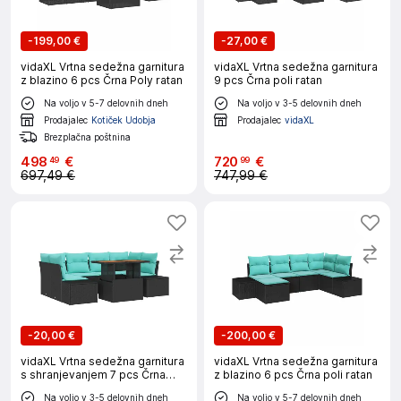
-
199,00 €
-
27,00 €
vidaXL Vrtna sedežna garnitura
vidaXL Vrtna sedežna garnitura
z blazino 6 pcs Črna Poly ratan
9 pcs Črna poli ratan
Na voljo v 5-7 delovnih dneh
Na voljo v 3-5 delovnih dneh
Prodajalec
Kotiček Udobja
Prodajalec
vidaXL
Brezplačna poštnina
498
€
720
€
49
99
697,49 €
747,99 €
-
20,00 €
-
200,00 €
vidaXL Vrtna sedežna garnitura
vidaXL Vrtna sedežna garnitura
s shranjevanjem 7 pcs Črna
z blazino 6 pcs Črna poli ratan
Poly ratan
Na voljo v 3-5 delovnih dneh
Na voljo v 5-7 delovnih dneh