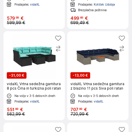
Prodajalec
vidaXL
Prodajalec
Kotiček Udobja
Brezplačna poštnina
579
€
499
€
99
49
599,99 €
699,49 €
-
31,00 €
-
13,00 €
vidaXL Vrtna sedežna garnitura
vidaXL Vrtna sedežna garnitura
8 pcs Črna in turkizna poli ratan
z blazino 11 pcs Siva poli ratan
Na voljo v 3-5 delovnih dneh
Na voljo v 3-5 delovnih dneh
Prodajalec
vidaXL
Prodajalec
vidaXL
551
€
707
€
99
99
582,99 €
720,99 €