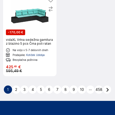
-
170,00 €
vidaXL Vrtna sedežna garnitura
z blazino 5 pcs Črna poli ratan
Na voljo v 5-7 delovnih dneh
Prodajalec
Kotiček Udobja
Brezplačna poštnina
425
€
49
595,49 €
...
1
2
3
4
5
6
7
8
9
10
458