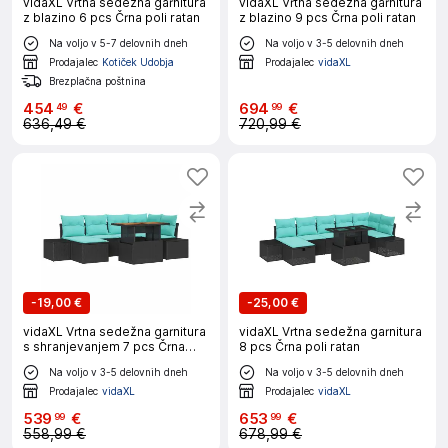
vidaXL Vrtna sedežna garnitura
vidaXL Vrtna sedežna garnitura
z blazino 6 pcs Črna poli ratan
z blazino 9 pcs Črna poli ratan
Na voljo v 5-7 delovnih dneh
Na voljo v 3-5 delovnih dneh
Prodajalec
Kotiček Udobja
Prodajalec
vidaXL
Brezplačna poštnina
454
€
694
€
49
99
636,49 €
720,99 €
-
19,00 €
-
25,00 €
vidaXL Vrtna sedežna garnitura
vidaXL Vrtna sedežna garnitura
s shranjevanjem 7 pcs Črna
8 pcs Črna poli ratan
Poly ratan
Na voljo v 3-5 delovnih dneh
Na voljo v 3-5 delovnih dneh
Prodajalec
vidaXL
Prodajalec
vidaXL
539
€
653
€
99
99
558,99 €
678,99 €