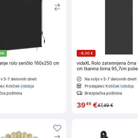
NA
-
8,00 €
anje rolo senčilo 160x250 cm
vidaXL Rolo zatemnjena črna
cm tkanina širina 95,7cm poli
 v 5-7 delovnih dneh
Na voljo v 5-7 delovnih dneh
lec
Kotiček Udobja
Prodajalec
Kotiček Udobja
čna poštnina
Brezplačna poštnina
49
39
€
47,49 €