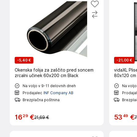
-
5,40 €
-
21,00 €
Okenska folija za zaščito pred soncem
vidaXL Plis
zrcalni učinek 60x200 cm Black
80x120 cm 
Na voljo v 9-11 delovnih dneh
Na voljo
Prodajalec
INF Company AB
Prodaja
Brezplačna poštnina
Brezpla
29
49
16
€
53
€
21,69 €
7