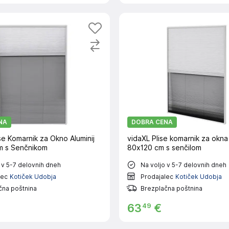
NA
DOBRA CENA
se Komarnik za Okno Aluminij
vidaXL Plise komarnik za okna 
m s Senčnikom
80x120 cm s senčilom
 v 5-7 delovnih dneh
Na voljo v 5-7 delovnih dneh
lec
Kotiček Udobja
Prodajalec
Kotiček Udobja
čna poštnina
Brezplačna poštnina
49
63
€