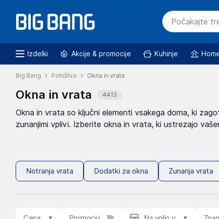
Izdelki
Akcije & promocije
Kuhinje
Home
Big Bang
Pohištvo
Okna in vrata
Okna in vrata
4413
Okna in vrata so ključni elementi vsakega doma, ki zago
zunanjimi vplivi. Izberite okna in vrata, ki ustrezajo vaš
kakovostnih materialov za dolgo življenjsko dobo. Na vol
velikosti in barv, da popolnoma dopolnijo vaš dom. Pri iz
za maksimalno udobje ter prihranek energije. Notranja 
priporočili, s hitrejšo dostavo, najboljšimi ocenami, novim
Notranja vrata
Dodatki za okna
Zunanja vrata
med različnimi znamkami, žanri in načini igranja ter filtri
vrata
Zunanja vrata
. Ta vrata so idealna za vsak dom. 
dodajajo vrednost vašemu domu. Izdelana iz kakovostni
Garažna vrata
Cena
so pomemben element vašega doma. Zagot
Promocija
Na voljo v
Zna