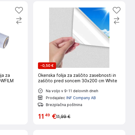
-
0,50 €
ija za
Okenska folija za zaščito zasebnosti in
DOWFILM
zaščito pred soncem 30x200 cm White
Na voljo v 9-11 delovnih dneh
Prodajalec
INF Company AB
Brezplačna poštnina
49
11
€
11,99 €