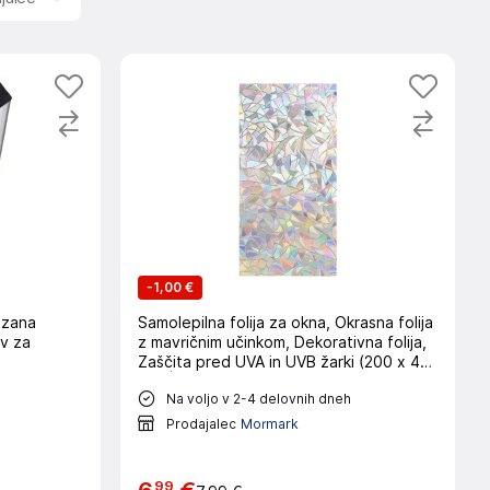
ben
kna
vij,
tki
ken.
-
1,00 €
ezana
Samolepilna folija za okna, Okrasna folija
v za
z mavričnim učinkom, Dekorativna folija,
Zaščita pred UVA in UVB žarki (200 x 45
cm) | PRISMWRAP
h
Na voljo v 2-4 delovnih dneh
Prodajalec
Mormark
99