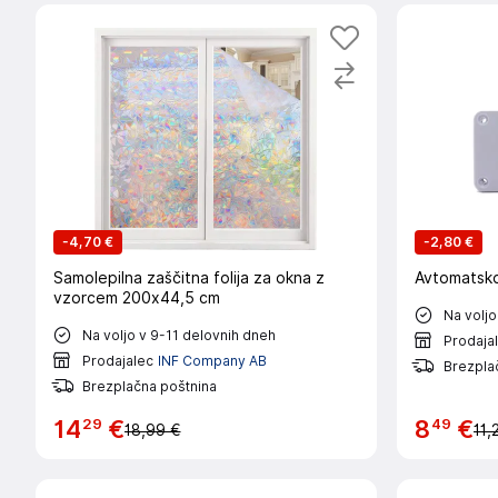
-
4,70 €
-
2,80 €
Samolepilna zaščitna folija za okna z
Avtomatsko
vzorcem 200x44,5 cm
Na voljo
Na voljo v 9-11 delovnih dneh
Prodaja
Prodajalec
INF Company AB
Brezpla
Brezplačna poštnina
29
49
14
€
8
€
18,99 €
11,