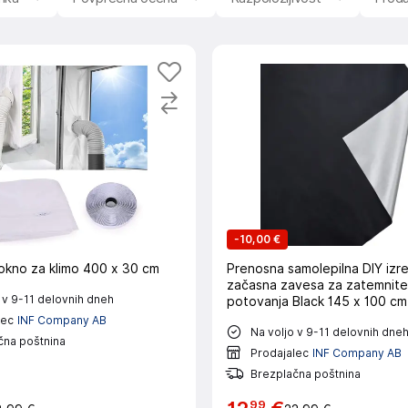
i, ki ustrezajo vašim potrebam in stilu. Okna
Okna
so pomem
dom. Na Big Bangu boste našli različne vrste oken, ki
azličnimi materiali in velikostmi. Okovja za okna
Okovja za o
nje in zapiranje oken. Izbirate lahko med razlicnimi tipi oko
avna in izboljsa funkcionalnost oken. Dodatki za okna
Doda
razlicnih dodatkov, ki izboljsajo funkcionalnost in estetiko o
oj dom.
-
10,00 €
 okno za klimo 400 x 30 cm
Prenosna samolepilna DIY izr
začasna zavesa za zatemnite
 v 9-11 delovnih dneh
potovanja Black 145 x 100 cm
lec
INF Company AB
Na voljo v 9-11 delovnih dne
čna poštnina
Prodajalec
INF Company AB
Brezplačna poštnina
99