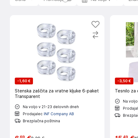
v garaži. Izbirate lahko med različnimi modeli in material
del vsakega doma. Poskrbite za kakovostna okna za vaš 
ustrezajo vašim potrebam in željam. Izbirate lahko med r
so nepogresljiva, ko gre za okna. Okovja omogocajo odpira
ki ustrezajo vasim potrebam. Zamenjava okovja je enost
za okna
so nepogresljivi za vsak dom. Na voljo je veliko 
Izbirajte med sirkim naborom dodatkov in izboljsajte sv
-
1,60 €
-
3,50 €
Stenska zaščita za vratne kljuke 6-paket
Tesnilo za
Transparent
Na voljo
Na voljo v 21-23 delovnih dneh
Prodaja
Prodajalec
INF Company AB
Brezpla
Brezplačna poštnina
69
49