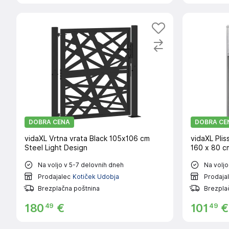
DOBRA CENA
DOBRA CE
vidaXL Vrtna vrata Black 105x106 cm
vidaXL Plis
Steel Light Design
160 x 80 c
Na voljo v 5-7 delovnih dneh
Na voljo
Prodajalec
Kotiček Udobja
Prodaja
Brezplačna poštnina
Brezpla
49
49
180
€
101
€