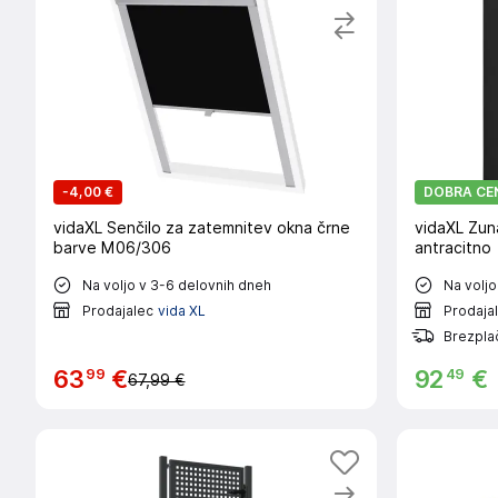
-
4,00 €
DOBRA CE
vidaXL Senčilo za zatemnitev okna črne
vidaXL Zun
barve M06/306
antracitno
Na voljo v 3-6 delovnih dneh
Na voljo
Prodajalec
vida XL
Prodaja
Brezpla
99
49
63
€
92
€
67,99 €