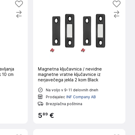
vljanja
Magnetna ključavnica / nevidne
k 10 cm
magnetne vratne ključavnice iz
nerjavečega jekla 2 kom Black
h
Na voljo v 9-11 delovnih dneh
Prodajalec
INF Company AB
Brezplačna poštnina
89
5
€