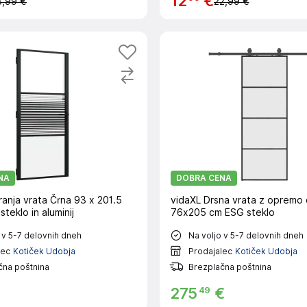
12
€
8,99 €
22,99 €
NA
DOBRA CENA
anja vrata Črna 93 x 201.5
vidaXL Drsna vrata z opremo 
steklo in aluminij
76x205 cm ESG steklo
 v 5-7 delovnih dneh
Na voljo v 5-7 delovnih dneh
lec
Kotiček Udobja
Prodajalec
Kotiček Udobja
čna poštnina
Brezplačna poštnina
49
275
€