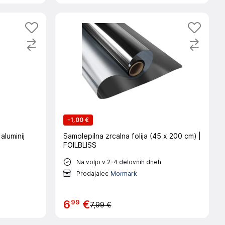
-
1,00 €
aluminij
Samolepilna zrcalna folija (45 x 200 cm) |
FOILBLISS
Na voljo v 2-4 delovnih dneh
Prodajalec
Mormark
99
6
€
7,99 €