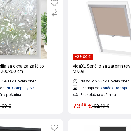
-
29,00 €
lija za okna za zaščito
vidaXL Senčilo za zatemnite
zasebnosti 200x60 cm
MK08
 v 9-11 delovnih dneh
Na voljo v 5-7 delovnih dneh
lec
INF Company AB
Prodajalec
Kotiček Udobja
čna poštnina
Brezplačna poštnina
49
73
€
1,99 €
102,49 €