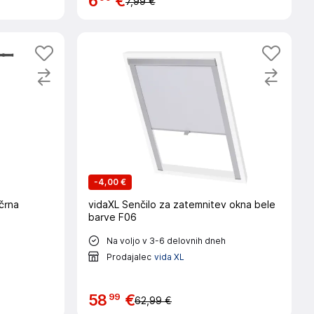
6
€
7,99 €
-
4,00 €
črna
vidaXL Senčilo za zatemnitev okna bele
barve F06
Na voljo v 3-6 delovnih dneh
Prodajalec
vida XL
99
58
€
62,99 €