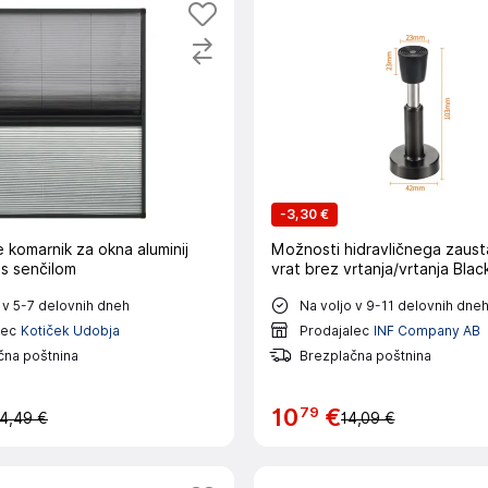
-
3,30 €
e komarnik za okna aluminij
Možnosti hidravličnega zausta
s senčilom
vrat brez vrtanja/vrtanja Blac
 v 5-7 delovnih dneh
Na voljo v 9-11 delovnih dne
lec
Kotiček Udobja
Prodajalec
INF Company AB
čna poštnina
Brezplačna poštnina
79
10
€
4,49 €
14,09 €