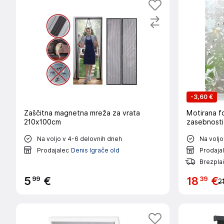
-
3,60 €
Zaščitna magnetna mreža za vrata
Motirana fo
210x100cm
Na voljo v 4-6 delovnih dneh
Na voljo
Prodajalec
Denis Igrače old
Prodaja
Brezpla
99
39
5
€
18
€
2