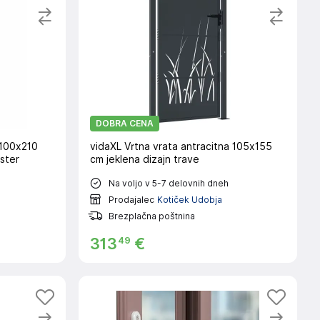
DOBRA CENA
 100x210
vidaXL Vrtna vrata antracitna 105x155
ester
cm jeklena dizajn trave
Na voljo v 5-7 delovnih dneh
Prodajalec
Kotiček Udobja
Brezplačna poštnina
49
313
€