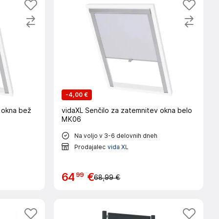
-
4,00 €
v okna bež
vidaXL Senčilo za zatemnitev okna belo
MK06
Na voljo v 3-6 delovnih dneh
Prodajalec
vida XL
99
64
€
68,99 €