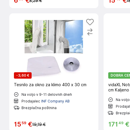
6
€
15
€
8,29 €
1
-
3,60 €
DOBRA CE
Tesnilo za okno za klimo 400 x 30 cm
vidaXL Notr
cm Kaljeno 
Na voljo v 9-11 delovnih dneh
Na voljo
Prodajalec
INF Company AB
Prodaja
Brezplačna poštnina
Brezpla
59
49
15
€
171
€
19,19 €