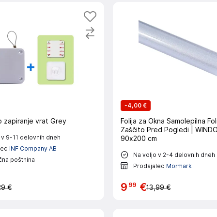
-
4,00 €
 zapiranje vrat Grey
Folija za Okna Samolepilna Fol
Zaščito Pred Pogledi | WIN
 v 9-11 delovnih dneh
90x200 cm
lec
INF Company AB
Na voljo v 2-4 delovnih dneh
čna poštnina
Prodajalec
Mormark
99
9
€
29 €
13,99 €