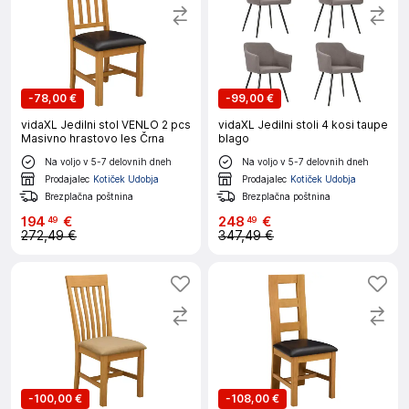
-
78,00 €
-
99,00 €
vidaXL Jedilni stol VENLO 2 pcs
vidaXL Jedilni stoli 4 kosi taupe
Masivno hrastovo les Črna
blago
Na voljo v 5-7 delovnih dneh
Na voljo v 5-7 delovnih dneh
Prodajalec
Kotiček Udobja
Prodajalec
Kotiček Udobja
Brezplačna poštnina
Brezplačna poštnina
194
€
248
€
49
49
272,49 €
347,49 €
-
100,00 €
-
108,00 €