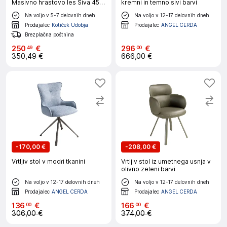
Masivno hrastovo les Siva 45 x
kremni in temno sivi barvi
59,5 x 100 cm
Na voljo v 5-7 delovnih dneh
Na voljo v 12-17 delovnih dneh
Prodajalec
Kotiček Udobja
Prodajalec
ANGEL CERDA
Brezplačna poštnina
250
€
296
€
49
00
350,49 €
666,00 €
-
170,00 €
-
208,00 €
Vrtljiv stol v modri tkanini
Vrtljiv stol iz umetnega usnja v
olivno zeleni barvi
Na voljo v 12-17 delovnih dneh
Na voljo v 12-17 delovnih dneh
Prodajalec
ANGEL CERDA
Prodajalec
ANGEL CERDA
136
€
166
€
00
00
306,00 €
374,00 €