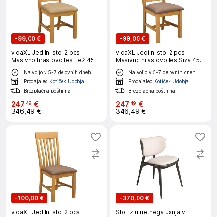
-
99,00 €
-
99,00 €
vidaXL Jedilni stol 2 pcs
vidaXL Jedilni stol 2 pcs
Masivno hrastovo les Bež 45 x
Masivno hrastovo les Siva 45 x
59 x 92 cm
59 x 92 cm
Na voljo v 5-7 delovnih dneh
Na voljo v 5-7 delovnih dneh
Prodajalec
Kotiček Udobja
Prodajalec
Kotiček Udobja
Brezplačna poštnina
Brezplačna poštnina
247
€
247
€
49
49
346,49 €
346,49 €
-
100,00 €
-
370,00 €
vidaXL Jedilni stol 2 pcs
Stol iz umetnega usnja v