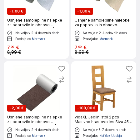
-
1,00 €
-
1,00 €
Usnjene samolepilne nalepke
Usnjene samolepilne nalepke
za popravilo in obnovo
za popravilo in obnovo
usnjenih sedežev - Bela |
usnjenih sedežev - Bež |
Na voljo v 2-4 delovnih dneh
Na voljo v 2-4 delovnih dneh
LEATHERPATCH
LEATHERPATCH
Prodajalec
Mormark
Prodajalec
Mormark
7
€
7
€
99
99
8,99 €
8,99 €
-
2,00 €
-
108,00 €
Usnjene samolepilne nalepke
vidaXL Jedilni stol 2 pcs
za popravilo in obnovo
Masivno hrastovo les Siva 45 x
usnjenih sedežev - Rjava |
51 x 105 cm
Na voljo v 2-4 delovnih dneh
Na voljo v 5-7 delovnih dneh
LEATHERPATCH
Prodajalec
Mormark
Prodajalec
Kotiček Udobja