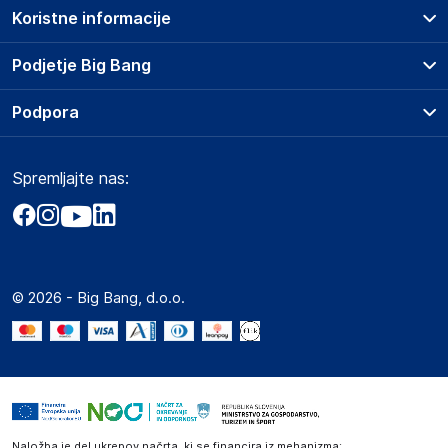
Koristne informacije
Prodajna mesta
Podjetje Big Bang
Splošni pogoji
O podjetju
Podpora
Storitve
Kontakti
Dostava, vnos in odvoz
Pogosta vprašanja
Družbena odgovornost
Načini plačila
Spremljajte nas:
Marketplace
Obvestila za javnost
Nakup na obroke
Kako oddati naročilo?
Akt o digitalnih storitvah
Zavarovanje izdelkov
Vračila in reklamacije
Prodaja podjetjem
Politika zasebnosti
Big Partner - distribucija
Spletni piškotki
© 2026 - Big Bang, d.o.o.
Marketplace za partnerje
Novosti
Interna varna linija za prijavo kršitev po ZZPRI
Zaposlitev
Naložba je del ukrepov načrta, ki se financira iz mehanizma: