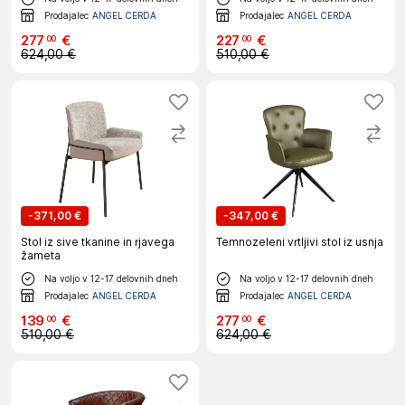
Prodajalec
ANGEL CERDA
Prodajalec
ANGEL CERDA
277
€
227
€
00
00
624,00 €
510,00 €
-
371,00 €
-
347,00 €
Stol iz sive tkanine in rjavega
Temnozeleni vrtljivi stol iz usnja
žameta
Na voljo v 12-17 delovnih dneh
Na voljo v 12-17 delovnih dneh
Prodajalec
ANGEL CERDA
Prodajalec
ANGEL CERDA
139
€
277
€
00
00
510,00 €
624,00 €