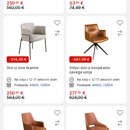
250
€
53
€
00
49
562,00 €
74,49 €
-
314,00 €
-
347,00 €
Stol iz sive tkanine
Vrtljivi stol iz konjakasto
rjavega usnja
Na voljo v 12-17 delovnih dneh
Na voljo v 12-17 delovnih dneh
Prodajalec
ANGEL CERDA
Prodajalec
ANGEL CERDA
250
€
277
€
00
00
564,00 €
624,00 €