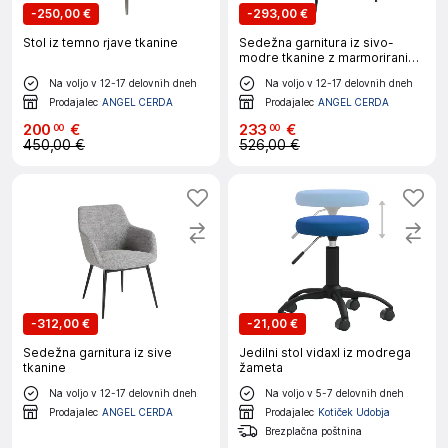
-
250,00 €
-
293,00 €
Stol iz temno rjave tkanine
Sedežna garnitura iz sivo-
modre tkanine z marmoriranim
vzorcem
Na voljo v 12-17 delovnih dneh
Na voljo v 12-17 delovnih dneh
Prodajalec
ANGEL CERDA
Prodajalec
ANGEL CERDA
200
€
233
€
00
00
450,00 €
526,00 €
-
312,00 €
-
21,00 €
Sedežna garnitura iz sive
Jedilni stol vidaxl iz modrega
tkanine
žameta
Na voljo v 12-17 delovnih dneh
Na voljo v 5-7 delovnih dneh
Prodajalec
ANGEL CERDA
Prodajalec
Kotiček Udobja
Brezplačna poštnina