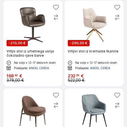
-
210,00 €
-
290,00 €
Vrtljiv stol iz umetnega usnja
Vrtljivi stol iz kremaste tkanine
čokoladno rjave barve
Na voljo v 12-17 delovnih dneh
Na voljo v 12-17 delovnih dneh
Prodajalec
ANGEL CERDA
Prodajalec
ANGEL CERDA
168
€
232
€
00
00
378,00 €
522,00 €