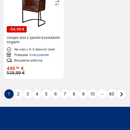
-
54,00 €
Usnjen stol z rjavimi kovinskimi
nogami
Na voljo v 6-9 delovnih dneh
Prodajalec
Ginerycolomer
Brezplačna poštnina
485
€
99
539,99 €
...
1
2
3
4
5
6
7
8
9
10
80