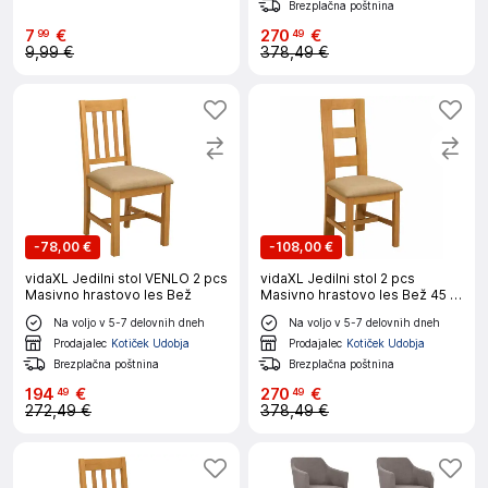
Brezplačna poštnina
7
€
270
€
99
49
9,99 €
378,49 €
-
78,00 €
-
108,00 €
vidaXL Jedilni stol VENLO 2 pcs
vidaXL Jedilni stol 2 pcs
Masivno hrastovo les Bež
Masivno hrastovo les Bež 45 x
51 x 105 cm
Na voljo v 5-7 delovnih dneh
Na voljo v 5-7 delovnih dneh
Prodajalec
Kotiček Udobja
Prodajalec
Kotiček Udobja
Brezplačna poštnina
Brezplačna poštnina
194
€
270
€
49
49
272,49 €
378,49 €