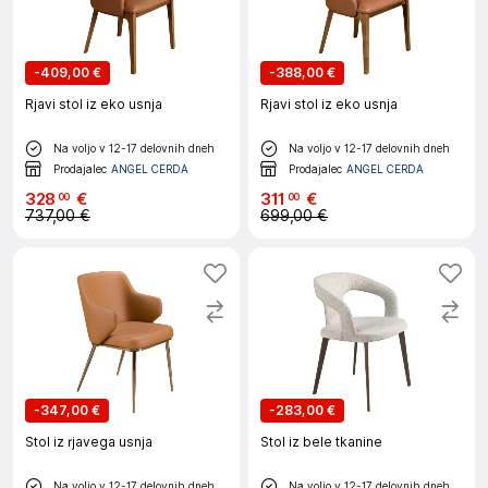
-
409,00 €
-
388,00 €
Rjavi stol iz eko usnja
Rjavi stol iz eko usnja
Na voljo v 12-17 delovnih dneh
Na voljo v 12-17 delovnih dneh
Prodajalec
ANGEL CERDA
Prodajalec
ANGEL CERDA
328
€
311
€
00
00
737,00 €
699,00 €
-
347,00 €
-
283,00 €
Stol iz rjavega usnja
Stol iz bele tkanine
Na voljo v 12-17 delovnih dneh
Na voljo v 12-17 delovnih dneh