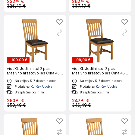
232
€
262
€
49
49
325,49 €
367,49 €
-
100,00 €
-
99,00 €
vidaXL Jedilni stol 2 pcs
vidaXL Jedilni stol 2 pcs
Masivno hrastovo les Črna 45 x
Masivno hrastovo les Črna 45 x
59,5 x 100 cm
59 x 92 cm
Na voljo v 5-7 delovnih dneh
Na voljo v 5-7 delovnih dneh
Prodajalec
Kotiček Udobja
Prodajalec
Kotiček Udobja
Brezplačna poštnina
Brezplačna poštnina
250
€
247
€
49
49
350,49 €
346,49 €