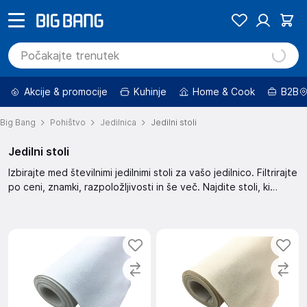
Akcije & promocije
Kuhinje
Home & Cook
B2B
Big Bang
Pohištvo
Jedilnica
Jedilni stoli
Jedilni stoli
Izbirajte med številnimi jedilnimi stoli za vašo jedilnico. Filtrirajte
po ceni, znamki, razpoložljivosti in še več. Najdite stoli, ki
ustrezajo vašemu stilu in potrebam.