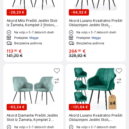
-
28,20 €
-
64,92 €
Akord Milo Prešiti Jedilni Stoli
Akord Luxano Kvadratno Prešiti
Iz Žameta, Komplet 2 Stolov,
Oblazinjeni Jedilni Stoli,
Temno Grafitno Siva, Črne
Komplet 2 Stolov, Bež, Črne
Na voljo v 5-7 delovnih dneh
Na voljo v 5-7 delovnih dneh
Noge
Noge
Prodajalec
Megga
Prodajalec
Megga
Brezplačna poštnina
Brezplačna poštnina
113
€
264
€
00
00
141,20 €
328,92 €
-
63,24 €
-
131,64 €
Akord Diamante Prešiti Jedilni
Akord Luxano Kvadratno Prešiti
Stoli Iz Žameta, Komplet 2
Oblazinjeni Jedilni Stoli,
Stolov, Turkizna, Črne Noge
Komplet 4 Stolov,
Na voljo v 5-7 delovnih dneh
Na voljo v 5-7 delovnih dneh
Stekleničasto Zelena, Črne