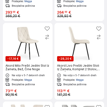
Prodajalec
Megga
Prodajalec
Megga
Brezplačna poštnina
Brezplačna poštnina
293
€
264
€
00
00
366,20 €
328,92 €
-
17,16 €
-
28,20 €
Akord Milo Prešit Jedilni Stol Iz
Akord Livo Prešiti Jedilni Stoli
Žameta, Bež, Črne Noge
Iz Žameta, Komplet 2 Stolov,
Bež, Črne Noge
Na voljo v 5-7 delovnih dneh
Na voljo v 5-7 delovnih dneh
Prodajalec
Megga
Prodajalec
Megga
Brezplačna poštnina
Brezplačna poštnina
73
€
113
€
00
00
90,16 €
141,20 €