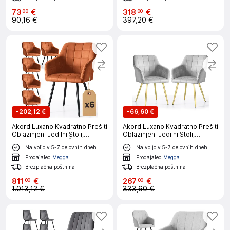
73
€
318
€
00
00
90,16 €
397,20 €
-
202,12 €
-
66,60 €
Akord Luxano Kvadratno Prešiti
Akord Luxano Kvadratno Prešiti
Oblazinjeni Jedilni Stoli,
Oblazinjeni Jedilni Stoli,
Komplet 6 Stolov, Črne Noge
Komplet 2 Stolov, Siva, Noge
Na voljo v 5-7 delovnih dneh
Na voljo v 5-7 delovnih dneh
Zlate Barve
Prodajalec
Megga
Prodajalec
Megga
Brezplačna poštnina
Brezplačna poštnina
811
€
267
€
00
00
1.013,12 €
333,60 €