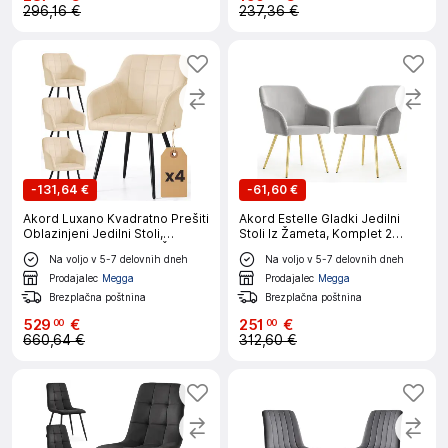
296,16 €
237,36 €
-
131,64 €
-
61,60 €
Akord Luxano Kvadratno Prešiti
Akord Estelle Gladki Jedilni
Oblazinjeni Jedilni Stoli,
Stoli Iz Žameta, Komplet 2
Komplet 4 Stolov, Bež, Črne
Stolov, Siva, Noge Zlate Barve
Na voljo v 5-7 delovnih dneh
Na voljo v 5-7 delovnih dneh
Noge
Prodajalec
Megga
Prodajalec
Megga
Brezplačna poštnina
Brezplačna poštnina
529
€
251
€
00
00
660,64 €
312,60 €