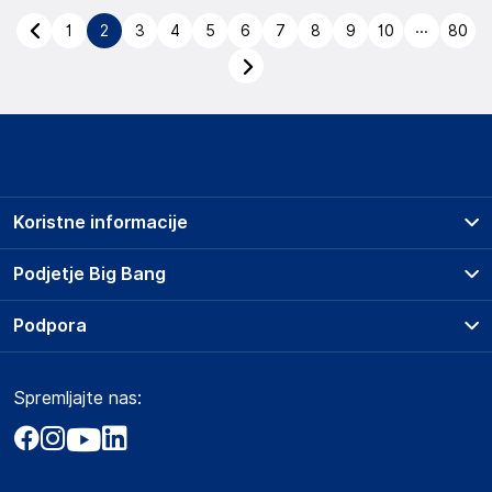
...
1
2
3
4
5
6
7
8
9
10
80
Koristne informacije
Prodajna mesta
Podjetje Big Bang
Splošni pogoji
O podjetju
Podpora
Storitve
Kontakti
Dostava, vnos in odvoz
Pogosta vprašanja
Družbena odgovornost
Načini plačila
Spremljajte nas:
Marketplace
Obvestila za javnost
Nakup na obroke
Kako oddati naročilo?
Akt o digitalnih storitvah
Zavarovanje izdelkov
Vračila in reklamacije
Prodaja podjetjem
Politika zasebnosti