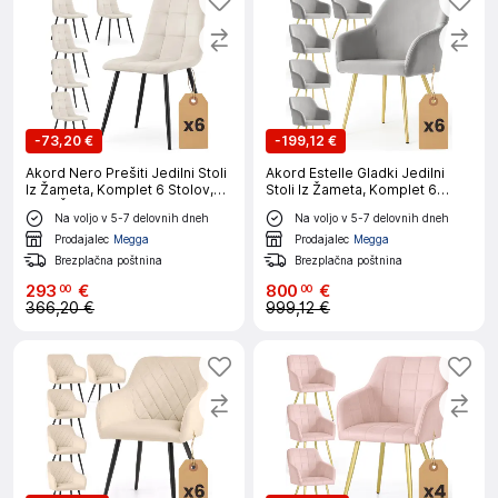
-
73,20 €
-
199,12 €
Akord Nero Prešiti Jedilni Stoli
Akord Estelle Gladki Jedilni
Iz Žameta, Komplet 6 Stolov,
Stoli Iz Žameta, Komplet 6
Bež, Črne Noge
Stolov, Siva, Noge Zlate Barve
Na voljo v 5-7 delovnih dneh
Na voljo v 5-7 delovnih dneh
Prodajalec
Megga
Prodajalec
Megga
Brezplačna poštnina
Brezplačna poštnina
293
€
800
€
00
00
366,20 €
999,12 €