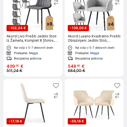
-
102,24 €
-
136,00 €
Akord Livo Prešiti Jedilni Stoli
Akord Luxano Kvadratno Prešiti
Iz Žameta, Komplet 8 Stolov,
Oblazinjeni Jedilni Stoli,
Temno Grafitno Siva, Črne
Komplet 4 Stolov, Svetlo Siva,
Na voljo v 5-7 delovnih dneh
Na voljo v 5-7 delovnih dneh
Noge
Črne Noge
Prodajalec
Megga
Prodajalec
Megga
Brezplačna poštnina
Brezplačna poštnina
409
€
548
€
00
00
511,24 €
684,00 €
-
17,16 €
-
59,16 €