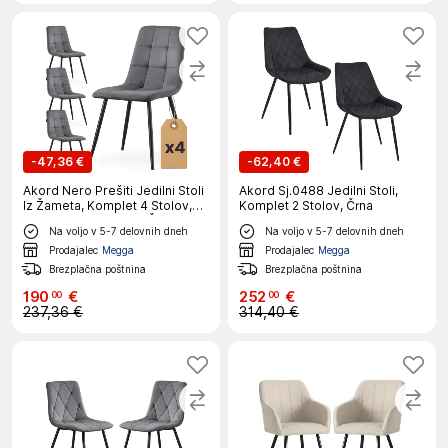
-
47,36 €
-
62,40 €
Akord Nero Prešiti Jedilni Stoli
Akord Sj.0488 Jedilni Stoli,
Iz Žameta, Komplet 4 Stolov,
Komplet 2 Stolov, Črna
Temno Grafitno Siva, Črne
Na voljo v 5-7 delovnih dneh
Na voljo v 5-7 delovnih dneh
Noge
Prodajalec
Megga
Prodajalec
Megga
Brezplačna poštnina
Brezplačna poštnina
190
€
252
€
00
00
237,36 €
314,40 €