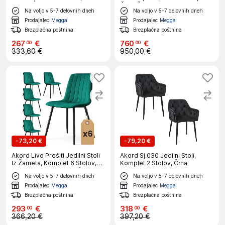
Komplet 2 Stolov,
Črna, Črne Noge
Na voljo v 5-7 delovnih dneh
Na voljo v 5-7 delovnih dneh
Stekleničasto Zelena, Noge
Zlate Barve
Prodajalec
Megga
Prodajalec
Megga
Brezplačna poštnina
Brezplačna poštnina
267
€
760
€
00
00
333,60 €
950,00 €
-
73,20 €
-
79,20 €
Akord Livo Prešiti Jedilni Stoli
Akord Sj.030 Jedilni Stoli,
Iz Žameta, Komplet 6 Stolov,
Komplet 2 Stolov, Črna
Stekleničasto Zelena, Črne
Na voljo v 5-7 delovnih dneh
Na voljo v 5-7 delovnih dneh
Noge
Prodajalec
Megga
Prodajalec
Megga
Brezplačna poštnina
Brezplačna poštnina
293
€
318
€
00
00
366,20 €
397,20 €