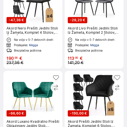
-
47,36 €
-
28,20 €
Akord Nero Prešiti Jedilni Stoli
Akord Livo Prešiti Jedilni Stoli
Iz Žameta, Komplet 4 Stolov,
Iz Žameta, Komplet 2 Stolov,
Črna, Črne Noge
Temno Grafitno Siva, Črne
Na voljo v 5-7 delovnih dneh
Na voljo v 5-7 delovnih dneh
Noge
Prodajalec
Megga
Prodajalec
Megga
Brezplačna poštnina
Brezplačna poštnina
190
€
113
€
00
00
237,36 €
141,20 €
-
66,60 €
-
190,00 €
Akord Luxano Kvadratno Prešiti
Akord Prešiti Jedilni Stoli Iz
Oblazinjeni Jedilni Stoli,
Žameta, Komplet 6 Stolov,