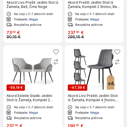
Akord Livo Prešit Jedilni Stol Iz
Akord Prešiti Jedilni Stoli Iz
Žameta, Bež, Črne Noge
Žameta, Komplet 2 Stolov, Bež,
Črne Noge
Na voljo v 5-7 delovnih dneh
Na voljo v 5-7 delovnih dneh
Prodajalec
Megga
Prodajalec
Megga
Brezplačna poštnina
Brezplačna poštnina
73
€
237
€
00
00
90,16 €
296,16 €
-
59,16 €
-
47,36 €
Akord Estelle Gladki Jedilni
Akord Livo Prešiti Jedilni Stoli
Stoli Iz Žameta, Komplet 2
Iz Žameta, Komplet 4 Stolov,
Stolov, Siva, Črne Noge
Temno Grafitno Siva, Črne
Na voljo v 5-7 delovnih dneh
Na voljo v 5-7 delovnih dneh
Noge
Prodajalec
Megga
Prodajalec
Megga
Brezplačna poštnina
Brezplačna poštnina
237
€
190
€
00
00