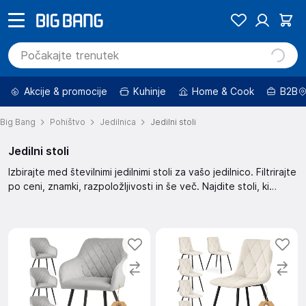
Akcije & promocije
Kuhinje
Home & Cook
B2B
Big Bang
Pohištvo
Jedilnica
Jedilni stoli
Jedilni stoli
Izbirajte med številnimi jedilnimi stoli za vašo jedilnico. Filtrirajte
po ceni, znamki, razpoložljivosti in še več. Najdite stoli, ki
ustrezajo vašemu stilu in potrebam.