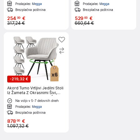
Noge
Prodajalec
Megga
Prodajalec
Megga
Brezplačna poštnina
Brezplačna poštnina
254
€
529
€
00
00
317,24 €
660,64 €
-
219,32 €
Akord Turno Vrtljivi Jedilni Stoli
Iz Žameta Z Okrasnimi Šivi,
Komplet 6 Stolov, Siva, Črne
Na voljo v 5-7 delovnih dneh
Noge
Prodajalec
Megga
Brezplačna poštnina
878
€
00
1.097,32 €