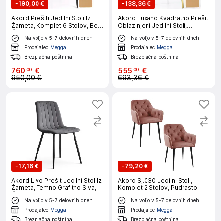
-
190,00 €
-
138,36 €
Akord Prešiti Jedilni Stoli Iz
Akord Luxano Kvadratno Prešiti
Žameta, Komplet 6 Stolov, Bež,
Oblazinjeni Jedilni Stoli,
Črne Noge
Komplet 4 Stolov, Pudrasto
Na voljo v 5-7 delovnih dneh
Na voljo v 5-7 delovnih dneh
Rožnata, Noge Zlate Barve
Prodajalec
Megga
Prodajalec
Megga
Brezplačna poštnina
Brezplačna poštnina
760
€
555
€
00
00
950,00 €
693,36 €
-
17,16 €
-
79,20 €
Akord Livo Prešit Jedilni Stol Iz
Akord Sj.030 Jedilni Stoli,
Žameta, Temno Grafitno Siva,
Komplet 2 Stolov, Pudrasto
Črne Noge
Rožnata
Na voljo v 5-7 delovnih dneh
Na voljo v 5-7 delovnih dneh
Prodajalec
Megga
Prodajalec
Megga
Brezplačna poštnina
Brezplačna poštnina