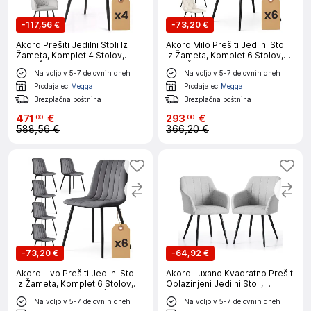
-
117,56 €
-
73,20 €
Akord Prešiti Jedilni Stoli Iz
Akord Milo Prešiti Jedilni Stoli
Žameta, Komplet 4 Stolov,
Iz Žameta, Komplet 6 Stolov,
Siva, Črne Noge
Bež, Črne Noge
Na voljo v 5-7 delovnih dneh
Na voljo v 5-7 delovnih dneh
Prodajalec
Megga
Prodajalec
Megga
Brezplačna poštnina
Brezplačna poštnina
471
€
293
€
00
00
588,56 €
366,20 €
-
73,20 €
-
64,92 €
Akord Livo Prešiti Jedilni Stoli
Akord Luxano Kvadratno Prešiti
Iz Žameta, Komplet 6 Stolov,
Oblazinjeni Jedilni Stoli,
Temno Grafitno Siva, Črne
Komplet 2 Stolov, Svetlo Siva,
Na voljo v 5-7 delovnih dneh
Na voljo v 5-7 delovnih dneh
Noge
Črne Noge