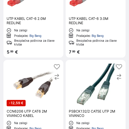
UTP KABEL CAT-6 2.0M
UTP KABEL CAT-6 3.0M
REDLINE
REDLINE
Na zalogi
Na zalogi
Prodajalec
Big Bang
Prodajalec
Big Bang
Brezplačna poštnina za člane
Brezplačna poštnina za člane
kluba
kluba
5
€
7
€
99
99
-
12,59 €
CCN6206 UTP CAT6 2M
PSBCK132/2 CAT5E UTP 2M
VIVANCO KABEL
VIVANCO
Na zalogi
Na zalogi
Prodajalec
Big Bang
Prodajalec
Big Bang