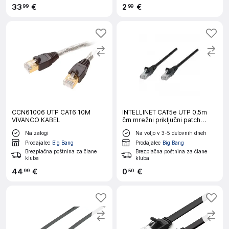
33
€
2
€
99
99
CCN61006 UTP CAT6 10M
INTELLINET CAT5e UTP 0,5m
VIVANCO KABEL
črn mrežni priključni patch
kabel
Na zalogi
Na voljo v 3-5 delovnih dneh
Prodajalec
Big Bang
Prodajalec
Big Bang
Brezplačna poštnina za člane
Brezplačna poštnina za člane
kluba
kluba
44
€
0
€
99
50