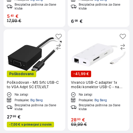
Brezplačna poštnina za člane
Brezplačna poštnina za člane
kluba
kluba
5
€
40
17,99 €
6
€
99
Poškodovano
-
41,99 €
Poškodovan - MS Srfc USB-C
Vivanco USB-C adapter 1x
to VGA Adpt SC ET/LV/LT
moški konektor USB-C - na
HDMI/reža za kartico
Na zalogi
Na zalogi
microsd/RJ45 vtičnica/SD/USB
3.2 gen. 1 A (USB 3.0)/USB 3.2
Prodajalec
Big Bang
Prodajalec
Big Bang
gen.
Brezplačna poštnina za člane
Brezplačna poštnina za člane
kluba
kluba
27
€
99
28
€
00
69,99 €
-
7,00 €
v primerjavi z novim