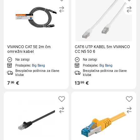
VIVANCO CAT 5E 2m črn
CAT6 UTP KABEL 5m VIVANCO
omrežni kabel
CC N5 50 6
Na zalogi
Na zalogi
Prodajalec
Big Bang
Prodajalec
Big Bang
Brezplačna poštnina za člane
Brezplačna poštnina za člane
kluba
kluba
7
€
13
€
99
99