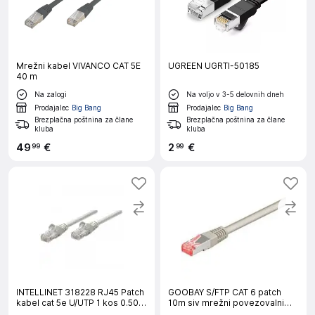
Mrežni kabel VIVANCO CAT 5E
UGREEN UGRTI-50185
40 m
Na zalogi
Na voljo v 3-5 delovnih dneh
Prodajalec
Big Bang
Prodajalec
Big Bang
Brezplačna poštnina za člane
Brezplačna poštnina za člane
kluba
kluba
49
€
2
€
99
99
INTELLINET 318228 RJ45 Patch
GOOBAY S/FTP CAT 6 patch
kabel cat 5e U/UTP 1 kos 0.50
10m siv mrežni povezovalni
m omrežni kabel siv
kabel