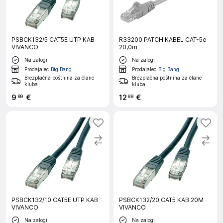
PSBCK132/5 CAT5E UTP KAB
R33200 PATCH KABEL CAT-5e
VIVANCO
20,0m
Na zalogi
Na zalogi
Prodajalec
Big Bang
Prodajalec
Big Bang
Brezplačna poštnina za člane
Brezplačna poštnina za člane
kluba
kluba
9
€
12
€
99
99
PSBCK132/10 CAT5E UTP KAB
PSBCK132/20 CAT5 KAB 20M
VIVANCO
VIVANCO
Na zalogi
Na zalogi