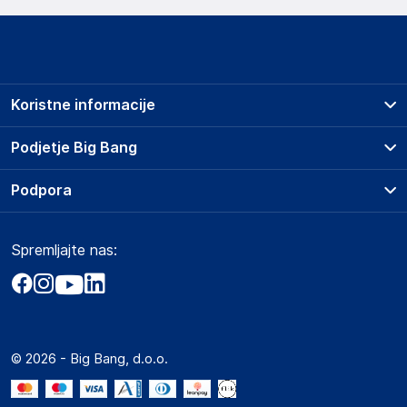
Koristne informacije
Prodajna mesta
Podjetje Big Bang
Splošni pogoji
O podjetju
Podpora
Storitve
Kontakti
Dostava, vnos in odvoz
Pogosta vprašanja
Družbena odgovornost
Načini plačila
Spremljajte nas:
Marketplace
Obvestila za javnost
Nakup na obroke
Kako oddati naročilo?
Akt o digitalnih storitvah
Zavarovanje izdelkov
Vračila in reklamacije
Prodaja podjetjem
Politika zasebnosti
Big Partner - distribucija
Spletni piškotki
© 2026 - Big Bang, d.o.o.
Marketplace za partnerje
Novosti