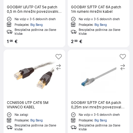
GOOBAY U/UTP CAT 5e patch
GOOBAY S/FTP CAT 6A patch
0,5 m črn mrežni povezovalni
1m rumeni mrežni kabel
kabel
Na voljo v 3-5 delovnih dneh
Na voljo v 3-5 delovnih dneh
Prodajalec
Big Bang
Prodajalec
Big Bang
Brezplačna poštnina za člane
Brezplačna poštnina za člane
kluba
kluba
1
€
2
€
99
99
CCN6506 UTP CAT6 5M
GOOBAY S/FTP CAT 6A patch
VIVANCO KABEL
0,25m sivi mrežni povezovalni
kabel
Na zalogi
Na voljo v 3-5 delovnih dneh
Prodajalec
Big Bang
Prodajalec
Big Bang
Brezplačna poštnina za člane
Brezplačna poštnina za člane
kluba
kluba