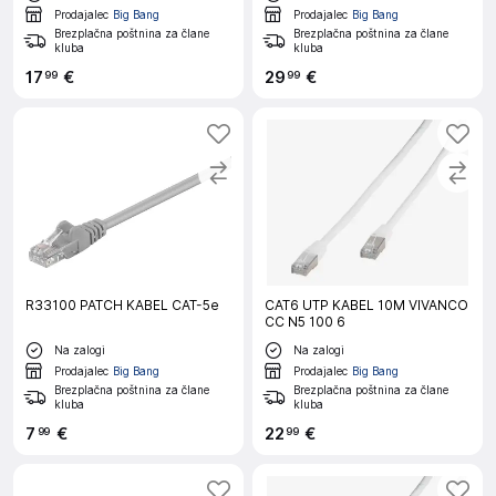
Prodajalec
Big Bang
Prodajalec
Big Bang
Brezplačna poštnina za člane
Brezplačna poštnina za člane
kluba
kluba
17
€
29
€
99
99
R33100 PATCH KABEL CAT-5e
CAT6 UTP KABEL 10M VIVANCO
CC N5 100 6
Na zalogi
Na zalogi
Prodajalec
Big Bang
Prodajalec
Big Bang
Brezplačna poštnina za člane
Brezplačna poštnina za člane
kluba
kluba
7
€
22
€
99
99