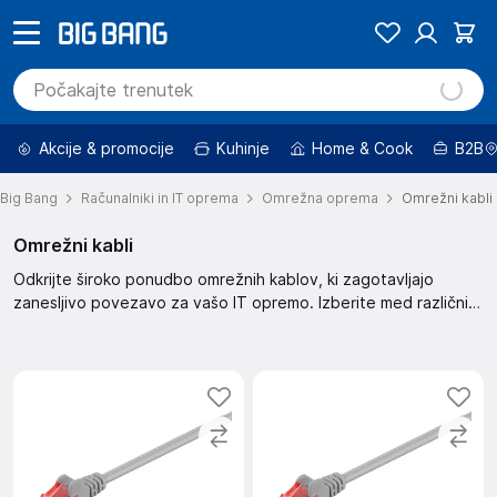
Akcije & promocije
Kuhinje
Home & Cook
B2B
Big Bang
Računalniki in IT oprema
Omrežna oprema
Omrežni kabli
Omrežni kabli
Odkrijte široko ponudbo omrežnih kablov, ki zagotavljajo
zanesljivo povezavo za vašo IT opremo. Izberite med različnimi
dolžinami in specifikacijami za optimalno delovanje.