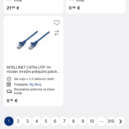
kluba
kluba
21
€
0
€
99
99
INTELLINET CAT5e UTP 1m
moder mrežni priključni patch
kabel
Na voljo v 3-5 delovnih dneh
Prodajalec
Big Bang
Brezplačna poštnina za člane
kluba
0
€
79
...
1
2
3
4
5
6
7
8
9
10
310