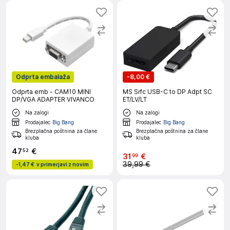
Odprta embalaža
-
8,00 €
Odprta emb - CAM10 MINI
MS Srfc USB-C to DP Adpt SC
DP/VGA ADAPTER VIVANCO
ET/LV/LT
Na zalogi
Na zalogi
Prodajalec
Big Bang
Prodajalec
Big Bang
Brezplačna poštnina za člane
Brezplačna poštnina za člane
kluba
kluba
47
€
52
31
€
99
39,99 €
-
1,47 €
v primerjavi z novim