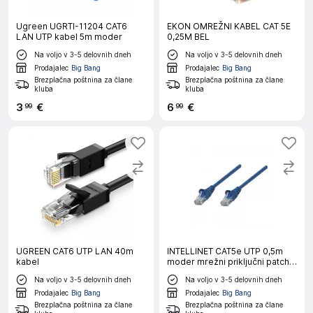
Ugreen UGRTI-11204 CAT6
EKON OMREŽNI KABEL CAT 5E
LAN UTP kabel 5m moder
0,25M BEL
Na voljo v 3-5 delovnih dneh
Na voljo v 3-5 delovnih dneh
Prodajalec
Big Bang
Prodajalec
Big Bang
Brezplačna poštnina za člane
Brezplačna poštnina za člane
kluba
kluba
3
€
6
€
99
99
UGREEN CAT6 UTP LAN 40m
INTELLINET CAT5e UTP 0,5m
kabel
moder mrežni priključni patch
kabel
Na voljo v 3-5 delovnih dneh
Na voljo v 3-5 delovnih dneh
Prodajalec
Big Bang
Prodajalec
Big Bang
Brezplačna poštnina za člane
Brezplačna poštnina za člane