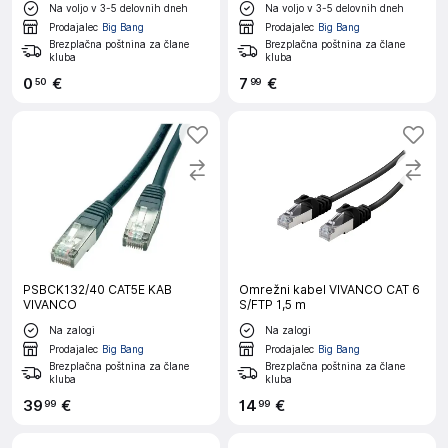
Na voljo v 3-5 delovnih dneh
Na voljo v 3-5 delovnih dneh
Prodajalec
Big Bang
Prodajalec
Big Bang
Brezplačna poštnina za člane
Brezplačna poštnina za člane
kluba
kluba
0
€
7
€
50
99
PSBCK132/40 CAT5E KAB
Omrežni kabel VIVANCO CAT 6
VIVANCO
S/FTP 1,5 m
Na zalogi
Na zalogi
Prodajalec
Big Bang
Prodajalec
Big Bang
Brezplačna poštnina za člane
Brezplačna poštnina za člane
kluba
kluba
39
€
14
€
99
99