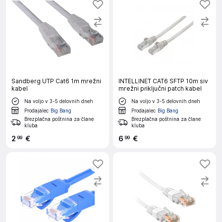
Sandberg UTP Cat6 1m mrežni
INTELLINET CAT6 SFTP 10m siv
kabel
mrežni priključni patch kabel
Na voljo v 3-5 delovnih dneh
Na voljo v 3-5 delovnih dneh
Prodajalec
Big Bang
Prodajalec
Big Bang
Brezplačna poštnina za člane
Brezplačna poštnina za člane
kluba
kluba
2
€
6
€
99
99