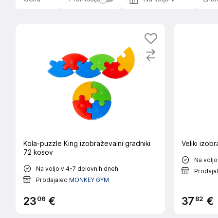
Kola-puzzle King izobraževalni gradniki
Veliki izobr
72 kosov
Na voljo
Na voljo v 4-7 delovnih dneh
Prodaja
Prodajalec
MONKEY GYM
06
82
23
€
37
€