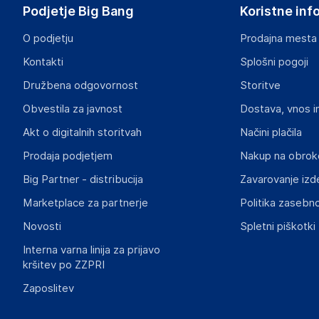
Podjetje Big Bang
Koristne inf
O podjetju
Prodajna mesta
Kontakti
Splošni pogoji
Družbena odgovornost
Storitve
Obvestila za javnost
Dostava, vnos i
Akt o digitalnih storitvah
Načini plačila
Prodaja podjetjem
Nakup na obrok
Big Partner - distribucija
Zavarovanje izd
Marketplace za partnerje
Politika zasebno
Novosti
Spletni piškotki
Interna varna linija za prijavo
kršitev po ZZPRI
Zaposlitev