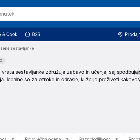
 & Cook
B2B
Prodaj
esene sestavljanke
0
 vrsta sestavljanke združuje zabavo in učenje, saj spodbujaj
ja. Idealne so za otroke in odrasle, ki želijo preživeti kakovo
mka
Povprečna ocena
Razpoložljivost
Proda