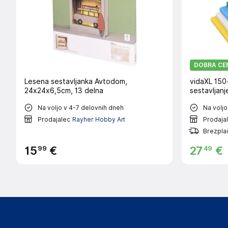
DOBRA CE
Lesena sestavljanka Avtodom,
vidaXL 150-
24x24x6,5cm, 13 delna
sestavljanj
Na voljo v 4-7 delovnih dneh
Na voljo
Prodajalec
Rayher Hobby Art
Prodaja
Brezpla
99
49
15
€
27
€