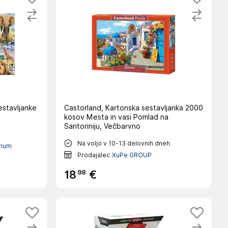
estavljanke
Castorland, Kartonska sestavljanka 2000
kosov Mesta in vasi Pomlad na
Santoriniju, Večbarvno
Na voljo v 10-13 delovnih dneh
rium
Prodajalec
XuPe GROUP
98
18
€