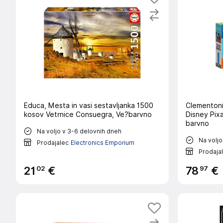
Educa, Mesta in vasi sestavljanka 1500
Clementoni
kosov Vetrnice Consuegra, Ve?barvno
Disney Pix
barvno
Na voljo v 3-6 delovnih dneh
Na voljo
Prodajalec
Electronics Emporium
Prodaja
02
97
21
€
78
€