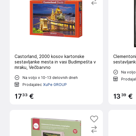
Castorland, 2000 kosov kartonske
Clementoni
sestavljanke mesta in vasi Budimpešta v
sestavljank
mraku, Večbarvno
Na voljo
Na voljo v 10-13 delovnih dneh
Prodaja
Prodajalec
XuPe GROUP
33
39
17
€
13
€