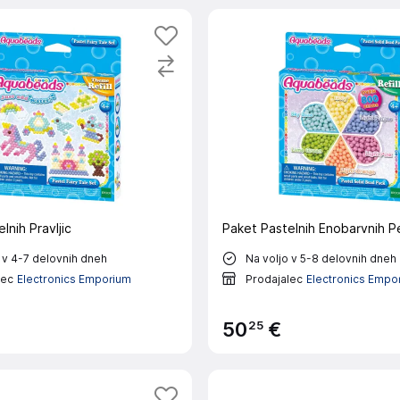
lnih Pravljic
Paket Pastelnih Enobarvnih Pe
 v 4-7 delovnih dneh
Na voljo v 5-8 delovnih dneh
lec
Electronics Emporium
Prodajalec
Electronics Empo
25
50
€