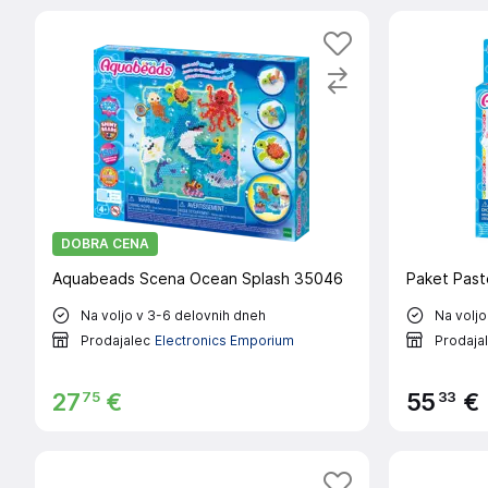
DOBRA CENA
Aquabeads Scena Ocean Splash 35046
Paket Paste
Na voljo v 3-6 delovnih dneh
Na voljo
Prodajalec
Electronics Emporium
Prodaja
75
33
27
€
55
€