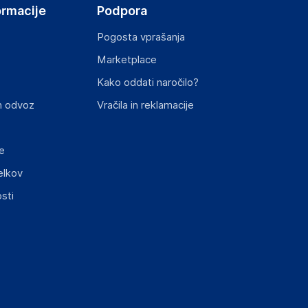
ormacije
Podpora
Pogosta vprašanja
Marketplace
Kako oddati naročilo?
n odvoz
Vračila in reklamacije
e
elkov
sti