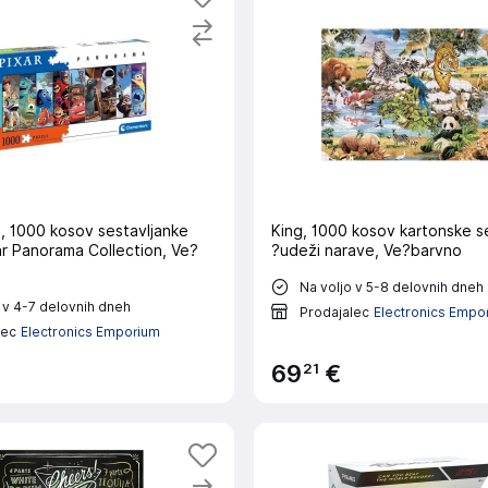
, 1000 kosov sestavljanke
King, 1000 kosov kartonske s
ar Panorama Collection, Ve?
?udeži narave, Ve?barvno
Na voljo v 5-8 delovnih dneh
 v 4-7 delovnih dneh
Prodajalec
Electronics Empo
lec
Electronics Emporium
21
69
€