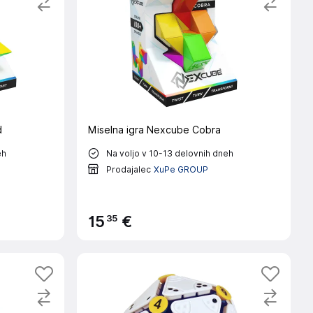
d
Miselna igra Nexcube Cobra
eh
Na voljo v 10-13 delovnih dneh
Prodajalec
XuPe GROUP
35
15
€