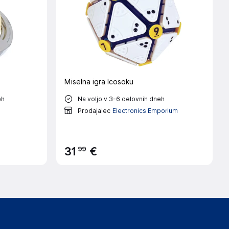
Miselna igra Icosoku
eh
Na voljo v 3-6 delovnih dneh
Prodajalec
Electronics Emporium
99
31
€