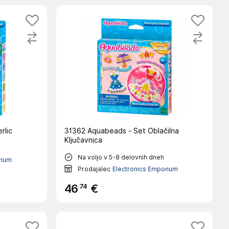
rlic
31362 Aquabeads - Set Oblačilna
Ključavnica
Na voljo v 5-8 delovnih dneh
rium
Prodajalec
Electronics Emporium
74
46
€