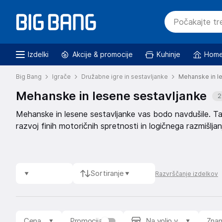
Izdelki
Akcije & promocije
Kuhinje
Home
Big Bang
Igrače
Družabne igre in sestavljanke
Mehanske in l
Mehanske in lesene sestavljanke
2
Mehanske in lesene sestavljanke vas bodo navdušile. Ta
razvoj finih motoričnih spretnosti in logičnega razmišljan
čas.
Sortiranje
Razvrščanje izdelkov
Cena
Promocija
Na voljo v
Zna