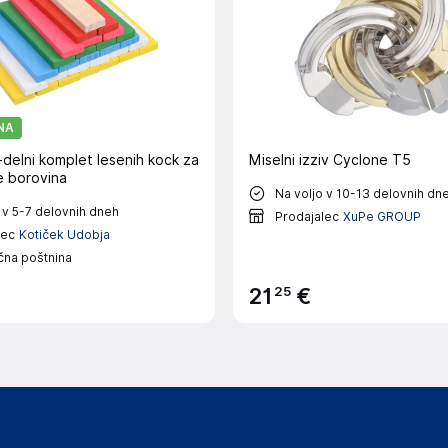
NA
delni komplet lesenih kock za
Miselni izziv Cyclone T5
e borovina
Na voljo v 10-13 delovnih dn
 v 5-7 delovnih dneh
Prodajalec
XuPe GROUP
lec
Kotiček Udobja
čna poštnina
25
21
€