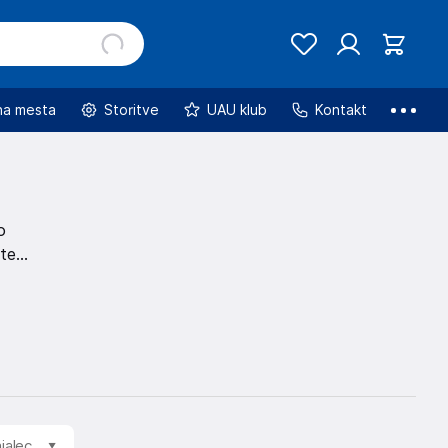
na mesta
Storitve
UAU klub
Kontakt
o
sten
jalec