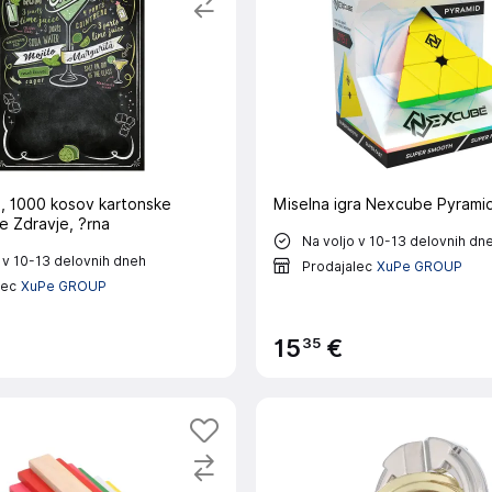
, 1000 kosov kartonske
Miselna igra Nexcube Pyrami
e Zdravje, ?rna
Na voljo v 10-13 delovnih dn
 v 10-13 delovnih dneh
Prodajalec
XuPe GROUP
lec
XuPe GROUP
35
15
€