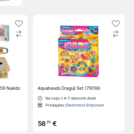
859 Nukido
Aquabeads Dragulj Set (79158)
Na voljo v 4-7 delovnih dneh
Prodajalec
Electronics Emporium
71
58
€