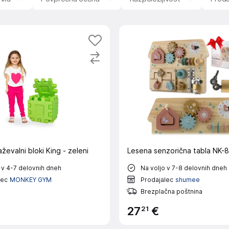
aževalni bloki King - zeleni
Lesena senzorična tabla NK-
 v 4-7 delovnih dneh
Na voljo v 7-8 delovnih dneh
lec
MONKEY GYM
Prodajalec
shumee
Brezplačna poštnina
21
27
€