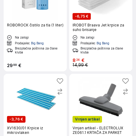
-
6,75 €
ROBOROCK čistilo za tla (1 liter)
IROBOT Braava Jet krpice za
suho brisanje
Na zalogi
Na zalogi
Prodajalec
Big Bang
Prodajalec
Big Bang
Brezplačna poštnina za člane
Brezplačna poštnina za člane
kluba
kluba
8
€
24
14,99 €
29
€
99
-
3,76 €
Vrnjen artikel
XV1630/01 Krpice iz
Vrnjen artikel - ELECTROLUX
mikrovlaken
ZE061.1 KRTAČA ZA PARKET