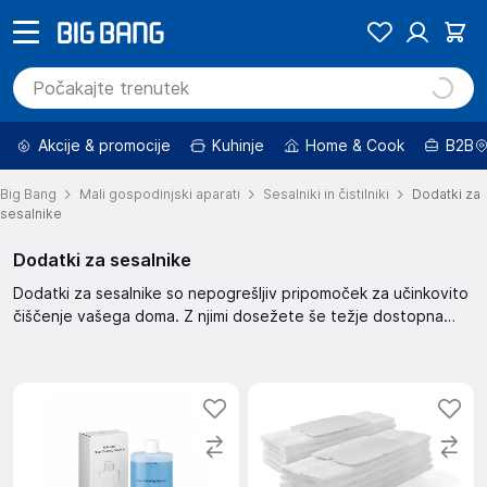
Akcije & promocije
Kuhinje
Home & Cook
B2B
Big Bang
Mali gospodinjski aparati
Sesalniki in čistilniki
Dodatki za
sesalnike
Dodatki za sesalnike
Dodatki za sesalnike so nepogrešljiv pripomoček za učinkovito
čiščenje vašega doma. Z njimi dosežete še težje dostopna
mesta in zagotovite popolno čistočo. Ti dodatki izboljšajo
zmogljivost vašega sesalnika in olajšajo vsakodnevno opravilo.