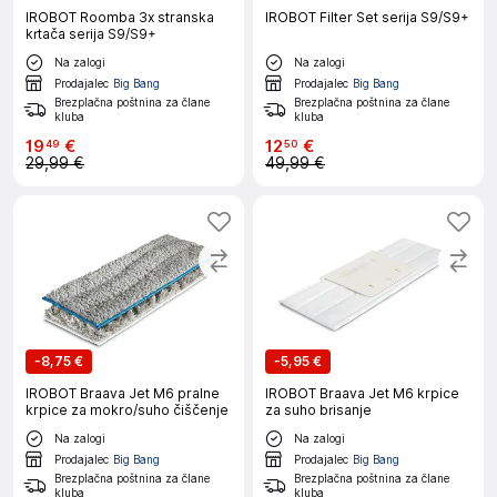
IROBOT Roomba 3x stranska
IROBOT Filter Set serija S9/S9+
krtača serija S9/S9+
Na zalogi
Na zalogi
Prodajalec
Big Bang
Prodajalec
Big Bang
Brezplačna poštnina za člane
Brezplačna poštnina za člane
kluba
kluba
19
€
12
€
49
50
29,99 €
49,99 €
-
8,75 €
-
5,95 €
IROBOT Braava Jet M6 pralne
IROBOT Braava Jet M6 krpice
krpice za mokro/suho čiščenje
za suho brisanje
Na zalogi
Na zalogi
Prodajalec
Big Bang
Prodajalec
Big Bang
Brezplačna poštnina za člane
Brezplačna poštnina za člane
kluba
kluba