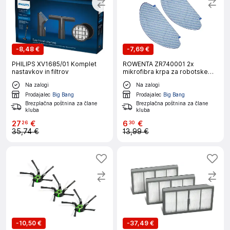
-
8,48 €
-
7,69 €
PHILIPS XV1685/01 Komplet
ROWENTA ZR740001 2x
nastavkov in filtrov
mikrofibra krpa za robotske
sesalnike
Na zalogi
Na zalogi
Prodajalec
Big Bang
Prodajalec
Big Bang
Brezplačna poštnina za člane
Brezplačna poštnina za člane
kluba
kluba
27
€
6
€
26
30
35,74 €
13,99 €
-
10,50 €
-
37,49 €