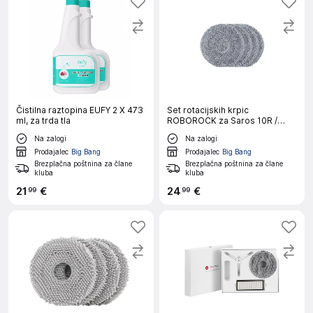
Čistilna raztopina EUFY 2 X 473
Set rotacijskih krpic
ml, za trda tla
ROBOROCK za Saros 10R /
Saros Z70
Na zalogi
Na zalogi
Prodajalec
Big Bang
Prodajalec
Big Bang
Brezplačna poštnina za člane
Brezplačna poštnina za člane
kluba
kluba
21
€
24
€
99
99