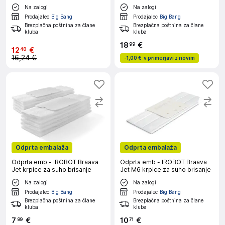
Na zalogi
Na zalogi
Prodajalec
Big Bang
Prodajalec
Big Bang
Brezplačna poštnina za člane
Brezplačna poštnina za člane
kluba
kluba
18
€
99
12
€
48
16,24 €
-
1,00 €
v primerjavi z novim
Odprta embalaža
Odprta embalaža
Odprta emb - IROBOT Braava
Odprta emb - IROBOT Braava
Jet krpice za suho brisanje
Jet M6 krpice za suho brisanje
Na zalogi
Na zalogi
Prodajalec
Big Bang
Prodajalec
Big Bang
Brezplačna poštnina za člane
Brezplačna poštnina za člane
kluba
kluba
7
€
10
€
99
71