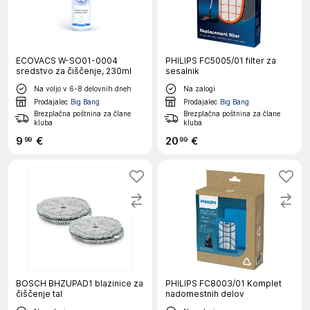
ECOVACS W-SO01-0004
PHILIPS FC5005/01 filter za
sredstvo za čiščenje, 230ml
sesalnik
Na voljo v 6-8 delovnih dneh
Na zalogi
Prodajalec
Big Bang
Prodajalec
Big Bang
Brezplačna poštnina za člane
Brezplačna poštnina za člane
kluba
kluba
9
€
20
€
99
99
BOSCH BHZUPAD1 blazinice za
PHILIPS FC8003/01 Komplet
čiščenje tal
nadomestnih delov