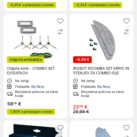
-
0,25 €
v primerjavi z novim
-
0,33 €
v primerjavi z novim
Odprta embalaža
-
6,00 €
Odprta emb - COMBO SET
IROBOT ROOMBA SET KRPIC IN
DODATKOV
STENJEV ZA COMBO i5/j5
Na zalogi
Na zalogi
Prodajalec
Big Bang
Prodajalec
Big Bang
Brezplačna poštnina za člane
Brezplačna poštnina za člane
kluba
kluba
58
€
19
23
€
99
29,99 €
-
1,80 €
v primerjavi z novim