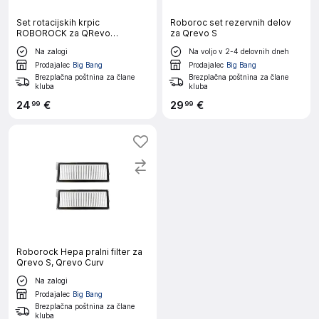
Set rotacijskih krpic
Roboroc set rezervnih delov
ROBOROCK za QRevo
za Qrevo S
Curv/Curv 5A1/Edge 5V1
Na zalogi
Na voljo v 2-4 delovnih dneh
Prodajalec
Big Bang
Prodajalec
Big Bang
Brezplačna poštnina za člane
Brezplačna poštnina za člane
kluba
kluba
24
€
29
€
99
99
Roborock Hepa pralni filter za
Qrevo S, Qrevo Curv
Na zalogi
Prodajalec
Big Bang
Brezplačna poštnina za člane
kluba