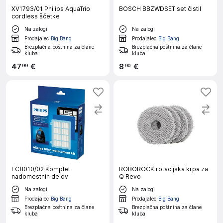
XV1793/01 Philips AquaTrio
BOSCH BBZWDSET set čistil
cordless ščetke
Na zalogi
Na zalogi
Prodajalec
Big Bang
Prodajalec
Big Bang
Brezplačna poštnina za člane
Brezplačna poštnina za člane
kluba
kluba
47
€
8
€
99
90
FC8010/02 Komplet
ROBOROCK rotacijska krpa za
nadomestnih delov
Q Revo
Na zalogi
Na zalogi
Prodajalec
Big Bang
Prodajalec
Big Bang
Brezplačna poštnina za člane
Brezplačna poštnina za člane
kluba
kluba