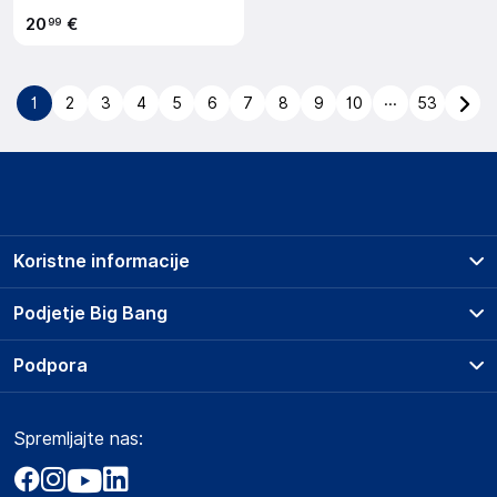
20
€
99
...
1
2
3
4
5
6
7
8
9
10
53
Koristne informacije
Prodajna mesta
Podjetje Big Bang
Splošni pogoji
O podjetju
Podpora
Storitve
Kontakti
Dostava, vnos in odvoz
Pogosta vprašanja
Družbena odgovornost
Načini plačila
Spremljajte nas:
Marketplace
Obvestila za javnost
Nakup na obroke
Kako oddati naročilo?
Akt o digitalnih storitvah
Zavarovanje izdelkov