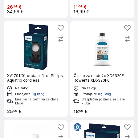
26
€
11
€
24
04
34,99 €
16,99 €
XV1791/01 dodatni filter Philips
Čistilo za madeže XD5320F
Aquatrio cordless
Rowenta XD5320F0
Na zalogi
Na zalogi
Prodajalec
Big Bang
Prodajalec
Big Bang
Brezplačna poštnina za člane
Brezplačna poštnina za člane
kluba
kluba
25
€
18
€
99
99