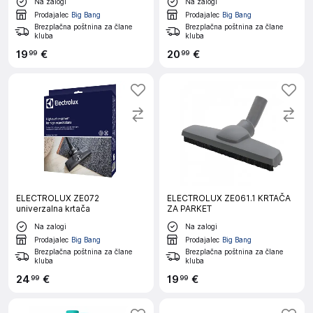
Na zalogi
Na zalogi
Prodajalec
Big Bang
Prodajalec
Big Bang
Brezplačna poštnina za člane
Brezplačna poštnina za člane
kluba
kluba
19
€
20
€
99
99
ELECTROLUX ZE072
ELECTROLUX ZE061.1 KRTAČA
univerzalna krtača
ZA PARKET
Na zalogi
Na zalogi
Prodajalec
Big Bang
Prodajalec
Big Bang
Brezplačna poštnina za člane
Brezplačna poštnina za člane
kluba
kluba
24
€
19
€
99
99