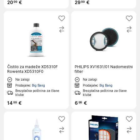
20
€
29
€
99
99
Čistilo za madeže XD5310F
PHILIPS XV1631/01 Nadomestni
Rowenta XD5310F0
filter
Na zalogi
Na zalogi
Prodajalec
Big Bang
Prodajalec
Big Bang
Brezplačna poštnina za člane
Brezplačna poštnina za člane
kluba
kluba
14
€
6
€
99
99