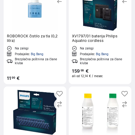
ROBOROCK čistilo za tla (0,2
XV1797/01 baterija Philips
litra)
Aquatrio cordless
Na zalogi
Na zalogi
Prodajalec
Big Bang
Prodajalec
Big Bang
Brezplačna poštnina za člane
Brezplačna poštnina za člane
kluba
kluba
159
€
99
ali od
12,14 €
/ mesec
11
€
99