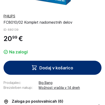
PHILIPS
FC8010/02 Komplet nadomestnih delov
ID
: 680139
20
€
99
Na zalogi
Dodaj v košarico
Prodajalec
:
Big Bang
Brezskrben nakup
:
Možnost vračila v 14 dneh
Zaloga po poslovalnicah
(6)