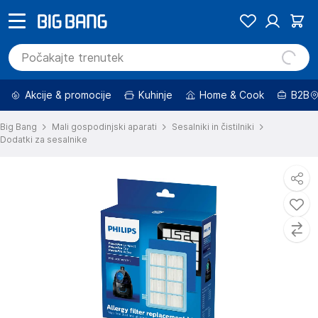
Akcije & promocije
Kuhinje
Home & Cook
B2B
Big Bang
Mali gospodinjski aparati
Sesalniki in čistilniki
Dodatki za sesalnike