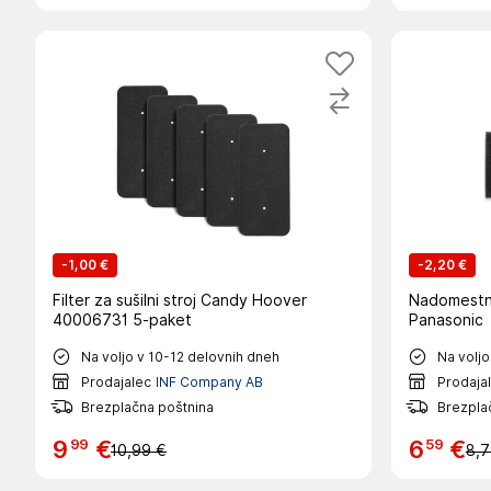
-
1,00 €
-
2,20 €
Filter za sušilni stroj Candy Hoover
Nadomestni 
40006731 5-paket
Panasonic
Na voljo v 10-12 delovnih dneh
Na voljo
Prodajalec
INF Company AB
Prodaja
Brezplačna poštnina
Brezpla
99
59
9
€
6
€
10,99 €
8,7