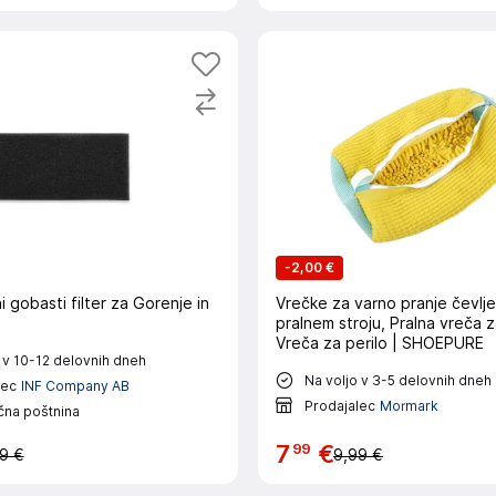
-
2,00 €
gobasti filter za Gorenje in
Vrečke za varno pranje čevlje
pralnem stroju, Pralna vreča z
Vreča za perilo | SHOEPURE
 v 10-12 delovnih dneh
Na voljo v 3-5 delovnih dneh
lec
INF Company AB
Prodajalec
Mormark
čna poštnina
99
7
€
9 €
9,99 €