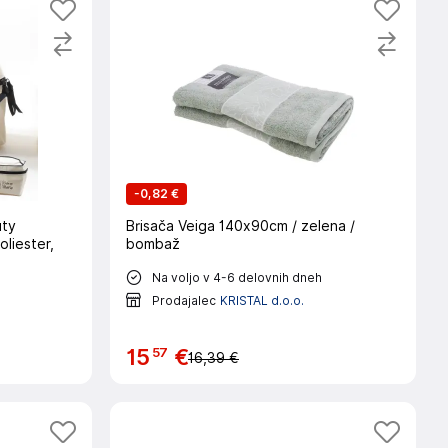
-
0,82 €
uty
Brisača Veiga 140x90cm / zelena /
liester,
bombaž
Na voljo v 4-6 delovnih dneh
Prodajalec
KRISTAL d.o.o.
57
15
€
16,39 €