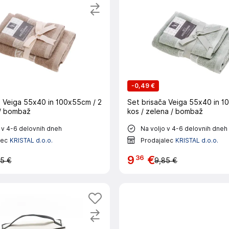
-
0,49 €
a Veiga 55x40 in 100x55cm / 2
Set brisača Veiga 55x40 in 1
 / bombaž
kos / zelena / bombaž
 v 4-6 delovnih dneh
Na voljo v 4-6 delovnih dneh
lec
KRISTAL d.o.o.
Prodajalec
KRISTAL d.o.o.
36
9
€
5 €
9,85 €