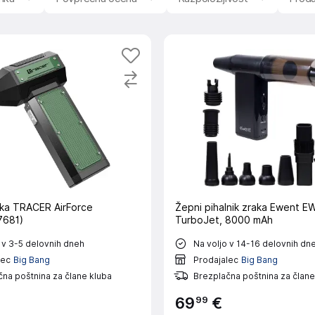
raka TRACER AirForce
Žepni pihalnik zraka Ewent 
681)
TurboJet, 8000 mAh
 v 3-5 delovnih dneh
Na voljo v 14-16 delovnih dn
lec
Big Bang
Prodajalec
Big Bang
na poštnina za člane kluba
Brezplačna poštnina za člane
99
69
€