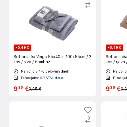
-
0,49 €
-
0,49 €
Set brisača Veiga 55x40 in 100x55cm / 2
Set brisač
kos / siva / bombaž
kos / rjava
Na voljo v 4-6 delovnih dneh
Na voljo
Prodajalec
KRISTAL d.o.o.
Prodaja
36
36
9
€
9
€
9,85 €
9,8