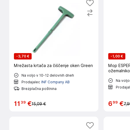
-
3,70 €
-
1,00 €
Mrežasta krtača za čiščenje oken Green
Mop ESPER
ožemalnikom
Na voljo v 10-12 delovnih dneh
Na voljo
Prodajalec
INF Company AB
Prodaja
Brezplačna poštnina
39
99
11
€
6
€
15,09 €
7,9