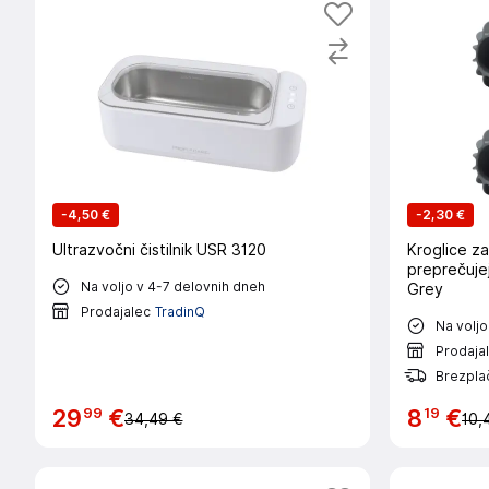
-
4,50 €
-
2,30 €
Ultrazvočni čistilnik USR 3120
Kroglice za
preprečujej
Na voljo v 4-7 delovnih dneh
Grey
Prodajalec
TradinQ
Na voljo
Prodaja
Brezpla
99
19
29
€
8
€
34,49 €
10,