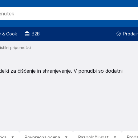
 & Cook
B2B
Prodaj
čistilni pripomočki
delki za čiščenje in shranjevanje. V ponudbi so dodatni
mka
Povprečna ocena
Razpoložljivost
Proda