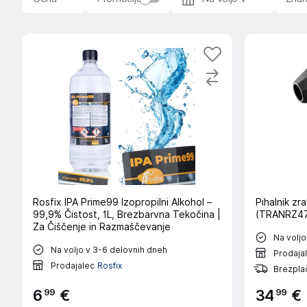
Rosfix IPA Prime99 Izopropilni Alkohol –
Pihalnik z
99,9% Čistost, 1L, Brezbarvna Tekočina |
(TRANRZ47
Za Čiščenje in Razmaščevanje
Na voljo
Na voljo v 3-6 delovnih dneh
Prodaja
Prodajalec
Rosfix
Brezplač
99
99
6
€
34
€