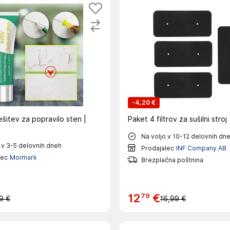
-
4,20 €
ešitev za popravilo sten |
Paket 4 filtrov za sušilni stroj
Na voljo v 10-12 delovnih dn
 v 3-5 delovnih dneh
Prodajalec
INF Company AB
lec
Mormark
Brezplačna poštnina
79
12
€
9 €
16,99 €