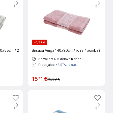
-
0,82 €
00x55cm / 2
Brisača Veiga 140x90cm / roza / bombaž
Na voljo v 4-6 delovnih dneh
Prodajalec
KRISTAL d.o.o.
57
15
€
16,39 €