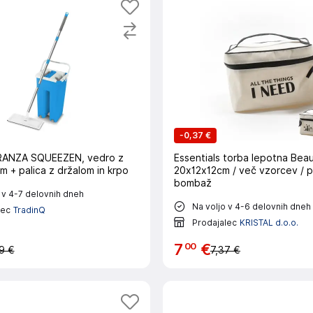
-
0,37 €
ANZA SQUEEZEN, vedro z
Essentials torba lepotna Bea
 + palica z držalom in krpo
20x12x12cm / več vzorcev / po
bombaž
 v 4-7 delovnih dneh
Na voljo v 4-6 delovnih dneh
lec
TradinQ
Prodajalec
KRISTAL d.o.o.
00
7
€
9 €
7,37 €