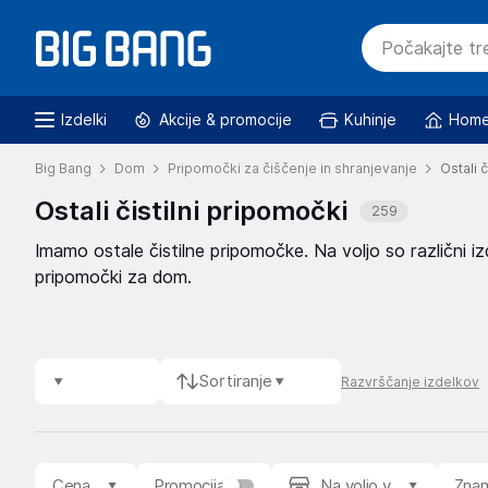
Izdelki
Akcije & promocije
Kuhinje
Home
Big Bang
Dom
Pripomočki za čiščenje in shranjevanje
Ostali 
Ostali čistilni pripomočki
259
Imamo ostale čistilne pripomočke. Na voljo so različni iz
pripomočki za dom.
Sortiranje
Razvrščanje izdelkov
Cena
Promocija
Na voljo v
Zna