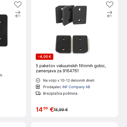
-
4,00 €
5 paketov vakuumskih filtrirnih gobic,
zamenjava za 9164761
eh
Na voljo v 10-12 delovnih dneh
Prodajalec
INF Company AB
Brezplačna poštnina
99
14
€
18,99 €