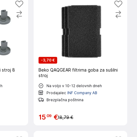
-
3,70 €
 stroj 8
Beko QAQGEAR filtrirna goba za sušilni
stroj
eh
Na voljo v 10-12 delovnih dneh
Prodajalec
INF Company AB
Brezplačna poštnina
09
15
€
18,79 €