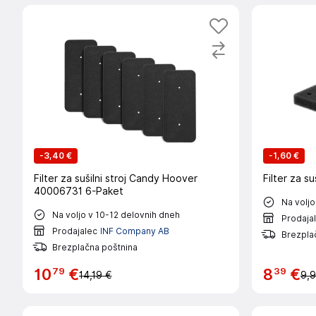
-
3,40 €
-
1,60 €
Filter za sušilni stroj Candy Hoover
Filter za s
40006731 6-Paket
Na voljo
Na voljo v 10-12 delovnih dneh
Prodaja
Prodajalec
INF Company AB
Brezpla
Brezplačna poštnina
79
39
10
€
8
€
14,19 €
9,9