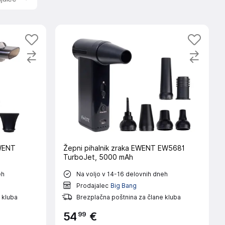
EWENT
Žepni pihalnik zraka EWENT EW5681
TurboJet, 5000 mAh
eh
Na voljo v 14-16 delovnih dneh
Prodajalec
Big Bang
 kluba
Brezplačna poštnina za člane kluba
99
54
€