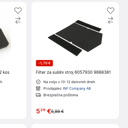
-
1,70 €
 2 kos
Filter za sušilni stroj 6057930 9688381
eh
Na voljo v 10-12 delovnih dneh
Prodajalec
INF Company AB
Brezplačna poštnina
29
5
€
6,99 €