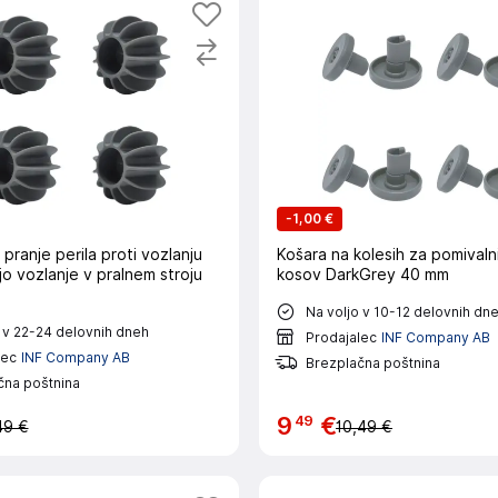
-
1,00 €
 pranje perila proti vozlanju
Košara na kolesih za pomivalni
o vozlanje v pralnem stroju
kosov DarkGrey 40 mm
Na voljo v 10-12 delovnih dn
 v 22-24 delovnih dneh
Prodajalec
INF Company AB
lec
INF Company AB
Brezplačna poštnina
čna poštnina
49
9
€
49 €
10,49 €