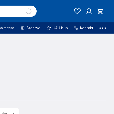
na mesta
Storitve
UAU klub
Kontakt
jalec