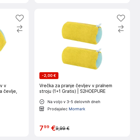
-
2,00 €
v v
Vrečka za pranje čevljev v pralnem
a čevlje,
stroju (1+1 Gratis) | S2HOEPURE
Na voljo v 3-5 delovnih dneh
Prodajalec
Mormark
99
7
€
9,99 €