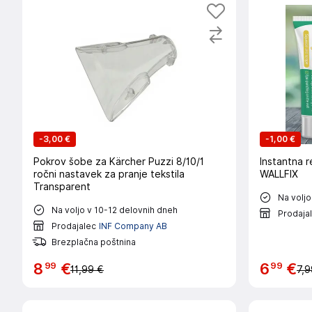
-
3,00 €
-
1,00 €
Pokrov šobe za Kärcher Puzzi 8/10/1
Instantna r
ročni nastavek za pranje tekstila
WALLFIX
Transparent
Na voljo
Na voljo v 10-12 delovnih dneh
Prodaja
Prodajalec
INF Company AB
Brezplačna poštnina
99
99
8
€
6
€
11,99 €
7,9