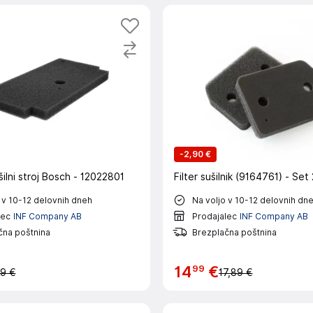
-
2,90 €
ušilni stroj Bosch - 12022801
Filter sušilnik (9164761) - Set
 v 10-12 delovnih dneh
Na voljo v 10-12 delovnih dn
lec
INF Company AB
Prodajalec
INF Company AB
čna poštnina
Brezplačna poštnina
99
14
€
9 €
17,89 €