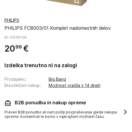
PHILIPS
PHILIPS FC8003/01 Komplet nadomestnih delov
ID
: 21546128
20
€
99
Izdelka trenutno ni na zalogi
Prodajalec
:
Big Bang
Brezskrben nakup
:
Možnost vračila v 14 dneh
B2B ponudba in nakup opreme
Preveri B2B ponudbo ali nam pošlji povpraševanje glede nakupa
opreme. Kontaktirali te bomo v najkrajšem možnem času.