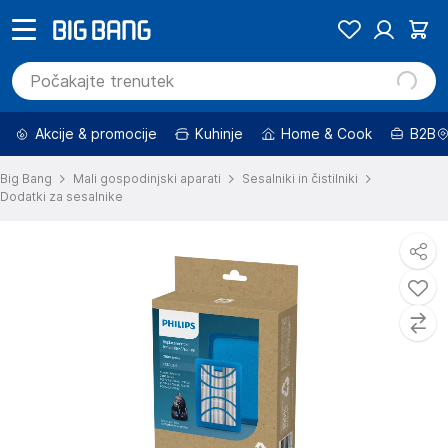
Akcije & promocije
Kuhinje
Home & Cook
B2B
Big Bang
Mali gospodinjski aparati
Sesalniki in čistilniki
Dodatki za sesalnike