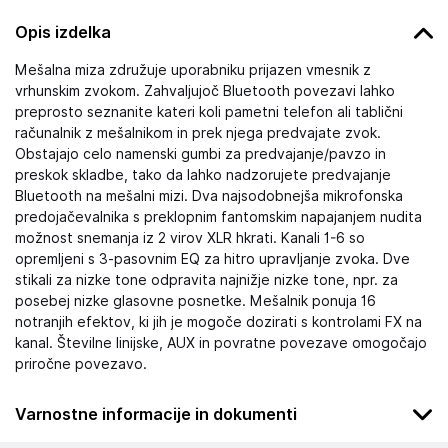
Opis izdelka
Mešalna miza združuje uporabniku prijazen vmesnik z
vrhunskim zvokom. Zahvaljujoč Bluetooth povezavi lahko
preprosto seznanite kateri koli pametni telefon ali tablični
računalnik z mešalnikom in prek njega predvajate zvok.
Obstajajo celo namenski gumbi za predvajanje/pavzo in
preskok skladbe, tako da lahko nadzorujete predvajanje
Bluetooth na mešalni mizi. Dva najsodobnejša mikrofonska
predojačevalnika s preklopnim fantomskim napajanjem nudita
možnost snemanja iz 2 virov XLR hkrati. Kanali 1-6 so
opremljeni s 3-pasovnim EQ za hitro upravljanje zvoka. Dve
stikali za nizke tone odpravita najnižje nizke tone, npr. za
posebej nizke glasovne posnetke. Mešalnik ponuja 16
notranjih efektov, ki jih je mogoče dozirati s kontrolami FX na
kanal. Številne linijske, AUX in povratne povezave omogočajo
priročne povezavo.
Varnostne informacije in dokumenti