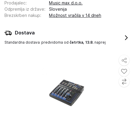
Prodajalec
:
Music max d.o.o.
Odpremlja iz države
:
Slovenija
Brezskrben nakup
:
Možnost vračila v 14 dneh
Dostava
Standardna dostava
predvidoma od
četrtka, 13.8.
naprej