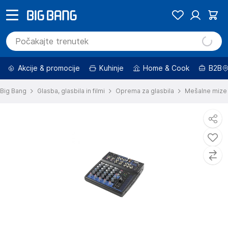
Akcije & promocije
Kuhinje
Home & Cook
B2B
Big Bang
Glasba, glasbila in filmi
Oprema za glasbila
Mešalne mize