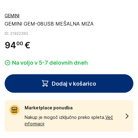
GEMINI
GEMINI GEM-08USB MEŠALNA MIZA
ID
: 21922392
94
€
00
Na voljo v 5-7 delovnih dneh
Dodaj v košarico
Marketplace ponudba
Nakup je mogoč izključno preko spleta.
Več
informacij