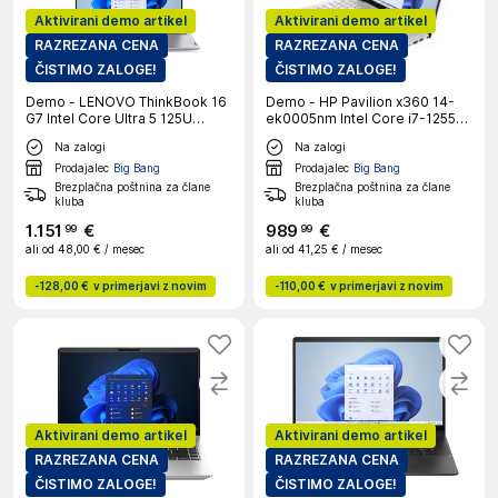
Aktivirani demo artikel
Aktivirani demo artikel
RAZREZANA CENA
RAZREZANA CENA
ČISTIMO ZALOGE!
ČISTIMO ZALOGE!
Demo - LENOVO ThinkBook 16
Demo - HP Pavilion x360 14-
G7 Intel Core Ultra 5 125U
ek0005nm Intel Core i7-1255U
16inch WUXGA 32GB 1TB UMA
14inch FHD 16GB 512GB PCIe
Na zalogi
Na zalogi
W11P Arctic Grey prenosni
Intel Iris Xe W11H Natural Silver
računalnik
Prodajalec
Big Bang
Prodajalec
Big Bang
Brezplačna poštnina za člane
Brezplačna poštnina za člane
kluba
kluba
1
.
151
€
989
€
99
99
ali od
48,00 €
/ mesec
ali od
41,25 €
/ mesec
-
128,00 €
v primerjavi z novim
-
110,00 €
v primerjavi z novim
Aktivirani demo artikel
Aktivirani demo artikel
RAZREZANA CENA
RAZREZANA CENA
ČISTIMO ZALOGE!
ČISTIMO ZALOGE!