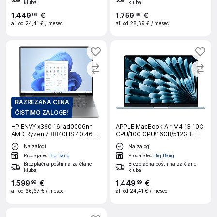
kluba
kluba
1
.
449
€
1
.
759
€
99
99
ali od
24,41 €
/ mesec
ali od
28,69 €
/ mesec
RAZREZANA CENA
ČISTIMO ZALOGE!
HP ENVY x360 16-ad0006nn
APPLE MacBook Air M4 13 10C
AMD Ryzen 7 8840HS 40,46
CPU/10C GPU/16GB/512GB-
cm 16inch 2.8K OLED Touch
CRO SKY BLUE prenosni
Na zalogi
Na zalogi
16GB LPDDR5 1TB PCIe W11H
računalnik
Meteor Silver - prenosni
Prodajalec
Big Bang
Prodajalec
Big Bang
računalnik
Brezplačna poštnina za člane
Brezplačna poštnina za člane
kluba
kluba
1
.
599
€
1
.
449
€
99
99
ali od
66,67 €
/ mesec
ali od
24,41 €
/ mesec