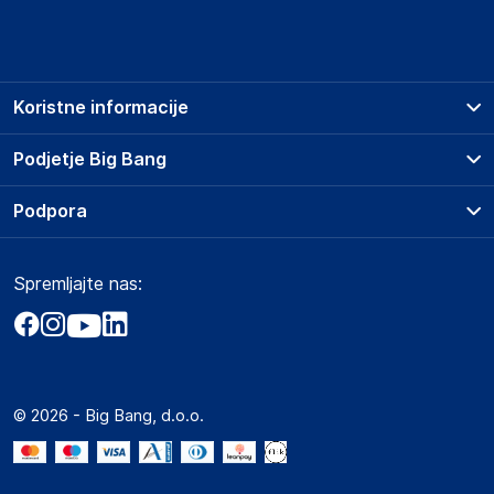
Koristne informacije
Prodajna mesta
Podjetje Big Bang
Splošni pogoji
O podjetju
Podpora
Storitve
Kontakti
Dostava, vnos in odvoz
Pogosta vprašanja
Družbena odgovornost
Načini plačila
Spremljajte nas:
Marketplace
Obvestila za javnost
Nakup na obroke
Kako oddati naročilo?
Akt o digitalnih storitvah
Zavarovanje izdelkov
Vračila in reklamacije
Prodaja podjetjem
Politika zasebnosti
Big Partner - distribucija
Spletni piškotki
© 2026 - Big Bang, d.o.o.
Marketplace za partnerje
Novosti
Interna varna linija za prijavo kršitev po ZZPRI