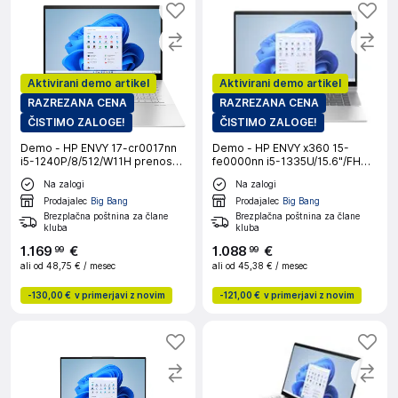
Aktivirani demo artikel
Aktivirani demo artikel
RAZREZANA CENA
RAZREZANA CENA
ČISTIMO ZALOGE!
ČISTIMO ZALOGE!
Demo - HP ENVY 17-cr0017nn
Demo - HP ENVY x360 15-
i5-1240P/8/512/W11H prenosni
fe0000nn i5-1335U/15.6"/FHD
računalnik
OLED Touch/16GB/512GB/W11H
Na zalogi
Na zalogi
srebrn prenosni računalnik
Prodajalec
Big Bang
Prodajalec
Big Bang
Brezplačna poštnina za člane
Brezplačna poštnina za člane
kluba
kluba
1
.
169
€
1
.
088
€
99
99
ali od
48,75 €
/ mesec
ali od
45,38 €
/ mesec
-
130,00 €
v primerjavi z novim
-
121,00 €
v primerjavi z novim