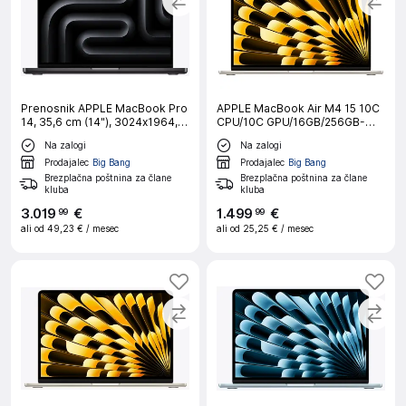
Prenosnik APPLE MacBook Pro
APPLE MacBook Air M4 15 10C
14, 35,6 cm (14"), 3024x1964,
CPU/10C GPU/16GB/256GB-
M5 Pro (15/16), 24 GB RAM, 1 TB
CRO STARLIGHT prenosni
Na zalogi
Na zalogi
SSD, macOS, Space Black, CRO
računalnik
Prodajalec
Big Bang
Prodajalec
Big Bang
Brezplačna poštnina za člane
Brezplačna poštnina za člane
kluba
kluba
3
.
019
€
1
.
499
€
99
99
ali od
49,23 €
/ mesec
ali od
25,25 €
/ mesec