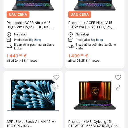
UAU CENA
UAU CENA
Prenosnik ACER Nitro V 15
Prenosnik ACER Nitro V 15
39,62 cm (15,6"), FHD, IPS,
39,62 cm (15,6"), FHD, IPS,
165Hz, Ryzen 5 150, 16 GB
165Hz, Ryzen 7 170, 16 GB
Na zalogi
Na zalogi
RAM, 512 GB SSD, RTX 5050,
RAM, 512 GB SSD, RTX 5050,
W11H
W11H
Prodajalec
Big Bang
Prodajalec
Big Bang
Brezplačna poštnina za člane
Brezplačna poštnina za člane
kluba
kluba
1
.
449
€
1
.
499
€
99
99
ali od
24,41 €
/ mesec
ali od
25,25 €
/ mesec
APPLE MacBook Air M4 15 M4
Prenosnik MSI Cyborg 15
10C CPU/10C
B13WEKG-655SI 4Z RGB, Core