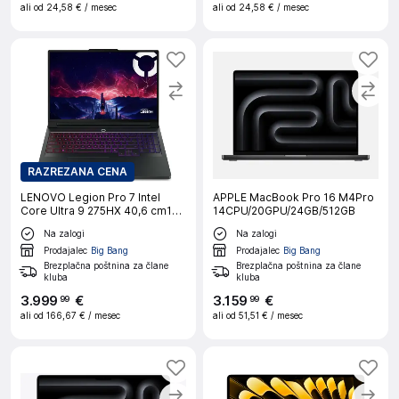
ali od
24,58 €
/ mesec
ali od
24,58 €
/ mesec
RAZREZANA CENA
LENOVO Legion Pro 7 Intel
APPLE MacBook Pro 16 M4Pro
Core Ultra 9 275HX 40,6 cm16''
14CPU/20GPU/24GB/512GB
WQXGA OLED 240Hz 64GB 2TB
Na zalogi
Na zalogi
RTX 5080 W11H Eclipse Black
prenosni računalnik
Prodajalec
Big Bang
Prodajalec
Big Bang
Brezplačna poštnina za člane
Brezplačna poštnina za člane
kluba
kluba
3
.
999
€
3
.
159
€
99
99
ali od
166,67 €
/ mesec
ali od
51,51 €
/ mesec