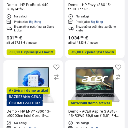
Demo - HP ProBook 440
Demo - HP Envy x360 15-
G10/14"/i7-
fh0011nn R5-
1355U/16GB/512GB/Iris Xe
7530U/16GB/512GB/W11H
Na zalogi
Na zalogi
Graphics/W11P prenosni
prenosni računalnik
računalnik
Prodajalec
Big Bang
Prodajalec
Big Bang
Brezplačna poštnina za člane
Brezplačna poštnina za člane
kluba
kluba
901
€
1
.
034
€
79
99
ali od
37,58 €
/ mesec
ali od
43,13 €
/ mesec
-
100,20 €
v primerjavi z novim
-
115,00 €
v primerjavi z novim
Aktivirani demo artikel
RAZREZANA CENA
ČISTIMO ZALOGE!
Aktivirani demo artikel
Demo - HP ENVY x360 13-
Demo - ACER Aspire 3 A315-
bf0003nn Intel Core i5-
43-R3W9 39,6 cm (15,6") FHD
1230U/13.3inch WUXGA
IPS/AMD Ryzen 5
Na zalogi
Na zalogi
Touch/16GB/512GB/Intel Iris
5500U/8GB/512GB/NVMe