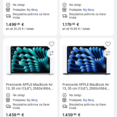
GPU/16GB/256GB-CRO SKY
i7-13620H, 16 GB RAM, 1 TB
Na zalogi
Na zalogi
BLUE prenosni računalnik
SSD, RTX 5050, W11H|Gaming
Prodajalec
Big Bang
Prodajalec
Big Bang
Brezplačna poštnina za člane
Brezplačna poštnina za člane
kluba
kluba
1
.
499
€
1
.
179
€
99
99
ali od
25,25 €
/ mesec
ali od
19,86 €
/ mesec
Prenosnik APPLE MacBook Air
Prenosnik APPLE MacBook Air
13, 35 cm (13,6"), 2560x1664,
13, 35 cm (13,6"), 2560x1664,
M5 (10/8), 16 GB RAM, 512 GB
M5 (10/8), 16 GB RAM, 512 GB
Na zalogi
Na zalogi
SSD, macOS, Silver, CRO
SSD, macOS, Midnight, CRO
Prodajalec
Big Bang
Prodajalec
Big Bang
Brezplačna poštnina za člane
Brezplačna poštnina za člane
kluba
kluba
1
.
459
€
1
.
459
€
99
99