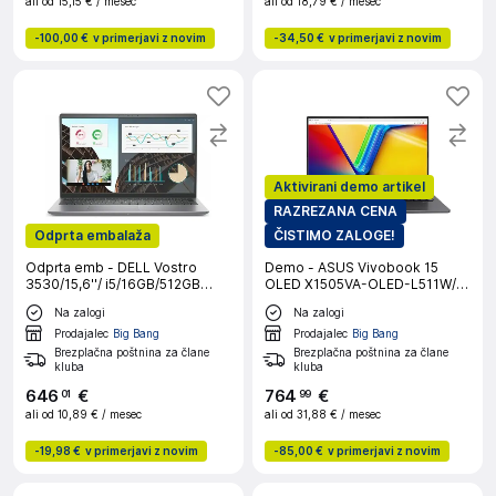
ali od
15,15 €
/ mesec
ali od
18,79 €
/ mesec
-
100,00 €
v primerjavi z novim
-
34,50 €
v primerjavi z novim
Aktivirani demo artikel
RAZREZANA CENA
Odprta embalaža
ČISTIMO ZALOGE!
Odprta emb - DELL Vostro
Demo - ASUS Vivobook 15
3530/15,6''/ i5/16GB/512GB
OLED X1505VA-OLED-L511W/
SSD/NoOS prenosni računalnik
15.6”/ i5-
Na zalogi
Na zalogi
1335U/16GB/512GB/W11 Home
prenosni računalnik
Prodajalec
Big Bang
Prodajalec
Big Bang
Brezplačna poštnina za člane
Brezplačna poštnina za člane
kluba
kluba
646
€
764
€
01
99
ali od
10,89 €
/ mesec
ali od
31,88 €
/ mesec
-
19,98 €
v primerjavi z novim
-
85,00 €
v primerjavi z novim