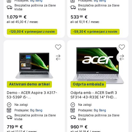
Xe/W11H Natural silver
Radeon 7-core/W11H (srebrn)
Prodajalec
Big Bang
Prodajalec
Big Bang
prenosni računalnik
prenosni računalnik
Brezplačna poštnina za člane
Brezplačna poštnina za člane
kluba
kluba
1
.
079
€
533
€
99
69
ali od
45,00 €
/ mesec
ali od
10,11 €
/ mesec
-
120,00 €
v primerjavi z novim
-
59,30 €
v primerjavi z novim
Aktivirani demo artikel
Odprta embalaža
Demo - ACER Aspire 3 A317-
Odprta emb - ACER Swift 3
53-539P i5-
SF314-43-R33E 14" FHD
1135G7/8GB/512GB/UMA/IPS/W11H
IPS/AMD Ryzen 7
Na zalogi
Na zalogi
prenosni računalnik
5700U/16GB/512GB/NVMe
Radeon 8-core/W11H (srebrn)
Prodajalec
Big Bang
Prodajalec
Big Bang
prenosni računalnik
Brezplačna poštnina za člane
Brezplačna poštnina za člane
kluba
kluba
719
€
960
€
99
29
ali od
12,12 €
/ mesec
ali od
16,18 €
/ mesec