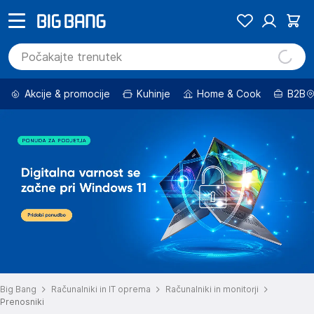
Akcije & promocije
Kuhinje
Home & Cook
B2B
Big Bang
Računalniki in IT oprema
Računalniki in monitorji
Prenosniki