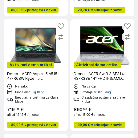
-
80,00 €
v primerjavi z novim
-
29,70 €
v primerjavi z novim
Aktivirani demo artikel
Aktivirani demo artikel
Demo - ACER Aspire 5 A515-
Demo - ACER Swift 3 SF314-
47-R6BW Ryzen 5
43-R33E 14" FHD IPS/AMD
5625U/16GB/512GB/W11 Home
Ryzen 7
Na zalogi
Na zalogi
prenosni računalnik
5700U/16GB/512GB/NVMe
Radeon 8-core/W11H (srebrn)
Prodajalec
Big Bang
Prodajalec
Big Bang
prenosni računalnik
Brezplačna poštnina za člane
Brezplačna poštnina za člane
kluba
kluba
719
€
890
€
99
99
ali od
12,12 €
/ mesec
ali od
15,00 €
/ mesec
-
80,00 €
v primerjavi z novim
-
99,00 €
v primerjavi z novim