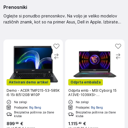
Prenosniki
Oglejte si ponudbo prenosnikov. Na voljo je veliko modelov
različnih znamk, kot so na primer Asus, Dell in Apple. Izbirate
lahko med različnimi funkcijami, vključno z velikostjo zaslona,
vrsto procesorja, zmogljivostjo pomnilnika ter vrsto grafične
kartice. Izberite prenosnik po vaših željah.
Aktivirani demo artikel
Odprta embalaža
Demo - ACER TMP215-53-585K
Odprta emb - MSI Cyborg 15
i5 15i 8/512GB W10P
A13VE-1039XSI-
TB51342H16GXXD i5-
Na zalogi
Na zalogi
13420H/RTX
4050/16GB/512GB/FreeDOS
Prodajalec
Big Bang
Prodajalec
Big Bang
prenosni računalnik
Brezplačna poštnina za člane
Brezplačna poštnina za člane
kluba
kluba
899
€
1
.
115
€
99
49