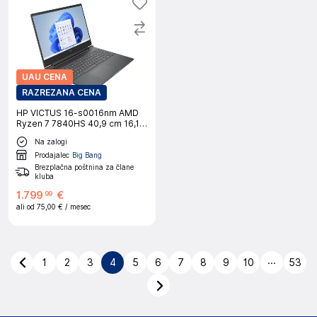
UAU CENA
RAZREZANA CENA
HP VICTUS 16-s0016nm AMD
Ryzen 7 7840HS 40,9 cm 16,1''
QHD AG 32GB 1TB PCIe RTX
Na zalogi
4070 8GB W11H prenosni
računalnik
Prodajalec
Big Bang
Brezplačna poštnina za člane
kluba
1
.
799
€
99
ali od
75,00 €
/ mesec
...
1
2
3
4
5
6
7
8
9
10
53