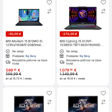
-
30,00 €
-
270,00 €
MSI Modern 15 B12MO i5-
MSI Cyborg 15 A13VF-
1235U/16GB/512GB/Intel
1038XSI-TB71362H16GXXD
UMA/W11H prenosni računalnik
Intel Core i7-13620H/RTX
Na zalogi
Na zalogi
4060/16GB/512GB/FreeDOS
prenosni računalnik
Prodajalec
Big Bang
Prodajalec
Big Bang
Brezplačna poštnina za člane
Brezplačna poštnina za člane
kluba
kluba
569
€
1
.
079
€
99
99
599,99 €
1.349,99 €
ali od
10,79 €
/ mesec
ali od
18,18 €
/ mesec