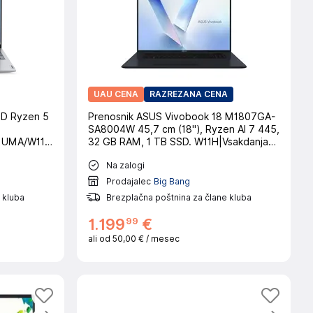
UAU CENA
RAZREZANA CENA
D Ryzen 5
Prenosnik ASUS Vivobook 18 M1807GA-
SA8004W 45,7 cm (18"), Ryzen AI 7 445,
 UMA/W11H
32 GB RAM, 1 TB SSD. W11H|Vsakdanja
uporaba
Na zalogi
Prodajalec
Big Bang
 kluba
Brezplačna poštnina za člane kluba
99
1
.
199
€
ali od
50,00 €
/ mesec