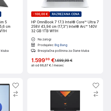
-
100,00 €
RAZREZANA CENA
im 5
HP OmniBook 7 17.3 Intel® Core™ Ultra 7
5,6 cm
258V 43,94 cm (17,3") Intel® Arc™ 140V
W11H
32 GB 1TB W11H
Na zalogi
Prodajalec
Big Bang
 kluba
Brezplačna poštnina za člane kluba
99
1
.
599
€
1.699,99 €
ali od
66,67 €
/ mesec