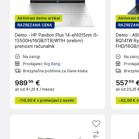
Aktivirani demo artikel
Aktivirani 
RAZREZANA CENA
RAZREZAN
Demo - HP Pavilion Plus 14-eh1015nm i5-
Demo - AS
13500H/16GB/1TB/W11H (srebrn)
BQ141W Ry
prenosni računalnik
FHD/16GB/
računalnik
Na zalogi
Na zalog
Prodajalec
Big Bang
Prodaja
Brezplačna poštnina za člane kluba
Brezplač
99
99
989
€
557
ali od
41,25 €
/ mesec
ali od
23,25 
-
110,00 €
v primerjavi z novim
-
62,00 €
v