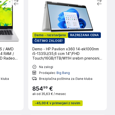
Demo - razstavljeno
RAZREZANA CENA
ČISTIMO ZALOGE!
PS / AMD
Demo - HP Pavilion x360 14-ek1000nm
R4 RAM /
i5-1335U/35,6 ccm 14"/FHD
MD Radeon™
Touch/16GB/1TB/W11H srebrn prenosni
4 Bit) / L
računalnik
Na zalogi
Prodajalec
Big Bang
 kluba
Brezplačna poštnina za člane kluba
99
854
€
ali od
35,63 €
/ mesec
-
45,00 €
v primerjavi z novim