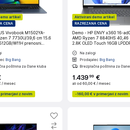
demo artikel
Aktivirani demo artikel
A CENA
RAZREZANA CENA
US Vivobook M1502YA-
Demo - HP ENVY x360 16-ad
zen 7 7730U/39,6 cm 15.6
AMD Ryzen 7 8840HS 40,46 
512GB/W11H prenosni
2.8K OLED Touch 16GB LPDD
PCIe W11H Meteor Silver - pr
i
Na zalogi
računalnik
lec
Big Bang
Prodajalec
Big Bang
na poštnina za člane kluba
Brezplačna poštnina za člane
99
€
1
.
439
€
€
/ mesec
ali od
60,00 €
/ mesec
 primerjavi z novim
-
160,00 €
v primerjavi z novim