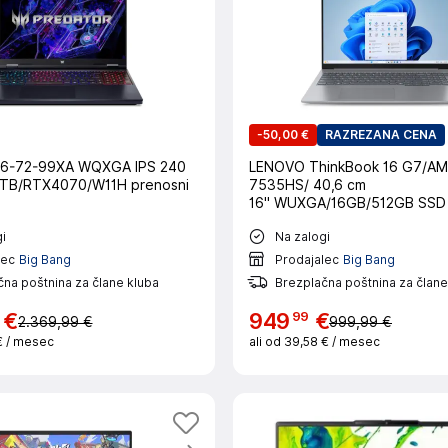
-
50,00 €
RAZREZANA CENA
6-72-99XA WQXGA IPS 240
LENOVO ThinkBook 16 G7/AM
1TB/RTX4070/W11H prenosni
7535HS/ 40,6 cm
16" WUXGA/16GB/512GB SSD
prenosni računalnik
i
Na zalogi
lec
Big Bang
Prodajalec
Big Bang
na poštnina za člane kluba
Brezplačna poštnina za člane
99
€
949
€
2.369,99 €
999,99 €
€
/ mesec
ali od
39,58 €
/ mesec