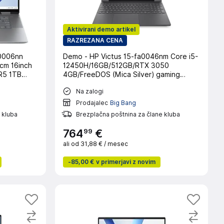
Aktivirani demo artikel
RAZREZANA CENA
0006nn
Demo - HP Victus 15-fa0046nm Core i5-
cm 16inch
12450H/16GB/512GB/RTX 3050
R5 1TB
4GB/FreeDOS (Mica Silver) gaming
enosni
prenosni računalnik
Na zalogi
Prodajalec
Big Bang
 kluba
Brezplačna poštnina za člane kluba
99
764
€
ali od
31,88 €
/ mesec
-
85,00 €
v primerjavi z novim