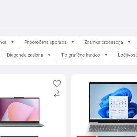
mka
Priporočena uporaba
Znamka procesorja
Diagonala zaslona
Tip grafične kartice
Ločljivos
t
Barva
Povprečna ocena
Razpoložljivost