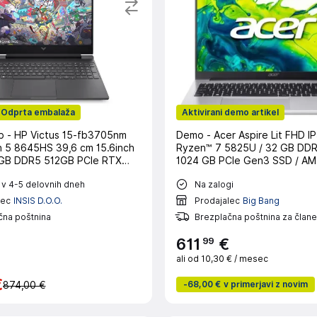
Odprta embalaža
Aktivirani demo artikel
 - HP Victus 15-fb3705nm
Demo - Acer Aspire Lit FHD I
 5 8645HS 39,6 cm 15.6inch
Ryzen™ 7 5825U / 32 GB DD
GB DDR5 512GB PCIe RTX
1024 GB PCIe Gen3 SSD / A
reeDOS Mica Silver prenosni
Graphics / Windows 11 Home (6
 v 4-5 delovnih dneh
Na zalogi
lec
INSIS D.O.O.
Prodajalec
Big Bang
čna poštnina
Brezplačna poštnina za člane
99
611
€
ali od
10,30 €
/ mesec
€
-
68,00 €
v primerjavi z novim
874,00 €