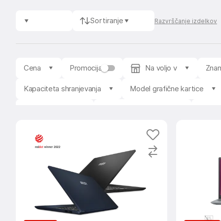
Sortiranje
Razvrščanje izdelkov
Cena
Promocija
Na voljo v
Zna
Kapaciteta shranjevanja
Model grafične kartice
Zaslon na dotik
Osvetlitev tipkovnice
Copilo