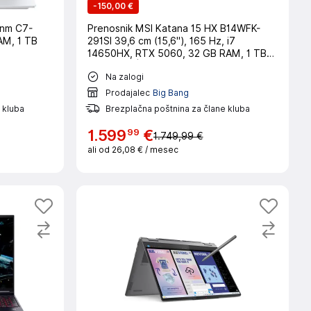
-
150,00 €
4nm C7-
Prenosnik MSI Katana 15 HX B14WFK-
AM, 1 TB
291SI 39,6 cm (15,6"), 165 Hz, i7
14650HX, RTX 5060, 32 GB RAM, 1 TB
SSD, W11H|Gaming
Na zalogi
Prodajalec
Big Bang
 kluba
Brezplačna poštnina za člane kluba
99
1
.
599
€
1.749,99 €
ali od
26,08 €
/ mesec