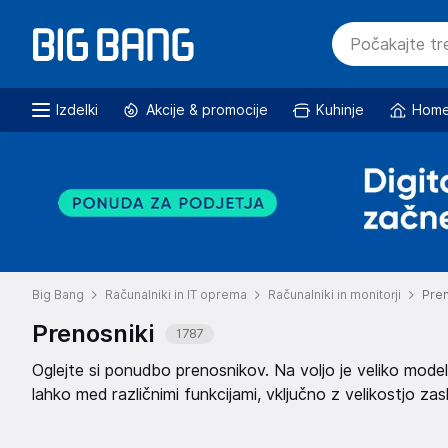
Izdelki
Akcije & promocije
Kuhinje
Home
Big Bang
Računalniki in IT oprema
Računalniki in monitorji
Pren
Prenosniki
1787
Oglejte si ponudbo prenosnikov. Na voljo je veliko modelo
lahko med različnimi funkcijami, vključno z velikostjo za
grafične kartice. Izberite prenosnik po vaših željah.