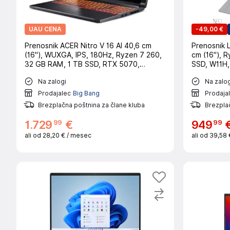
UAU CENA
-
49,00 €
Prenosnik ACER Nitro V 16 AI 40,6 cm
Prenosnik 
(16"), WUXGA, IPS, 180Hz, Ryzen 7 260,
cm (16"), 
32 GB RAM, 1 TB SSD, RTX 5070,
SSD, W11H,
W11H|Gaming
Na zalogi
Na zalog
Prodajalec
Big Bang
Prodaja
Brezplačna poštnina za člane kluba
Brezplač
99
99
1
.
729
€
949
ali od
28,20 €
/ mesec
ali od
39,58