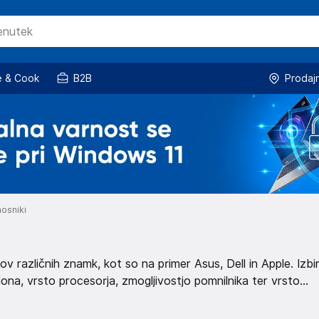
 & Cook
B2B
Prodaj
osniki
v različnih znamk, kot so na primer Asus, Dell in Apple. Izbi
slona, vrsto procesorja, zmogljivostjo pomnilnika ter vrsto