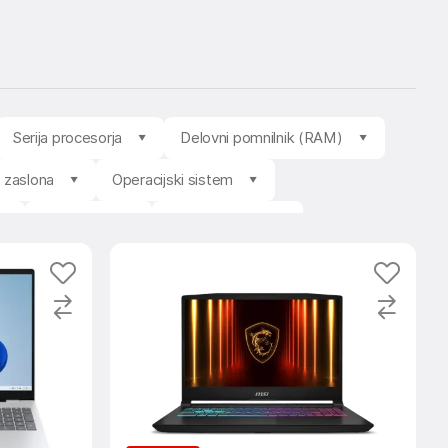
Serija procesorja
Delovni pomnilnik (RAM)
t zaslona
Operacijski sistem
Prodajalec
Stanje izdelka