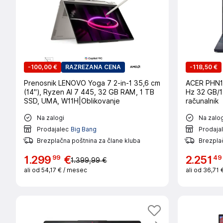
-
100,00 €
RAZREZANA CENA
-
118,50 €
Prenosnik LENOVO Yoga 7 2-in-1 35,6 cm
ACER PHN1
(14"), Ryzen AI 7 445, 32 GB RAM, 1 TB
Hz 32 GB/
SSD, UMA, W11H|Oblikovanje
računalnik
Na zalogi
Na zalog
Prodajalec
Big Bang
Prodaja
Brezplačna poštnina za člane kluba
Brezplač
99
49
1
.
299
€
2
.
251
1.399,99 €
ali od
54,17 €
/ mesec
ali od
36,71 