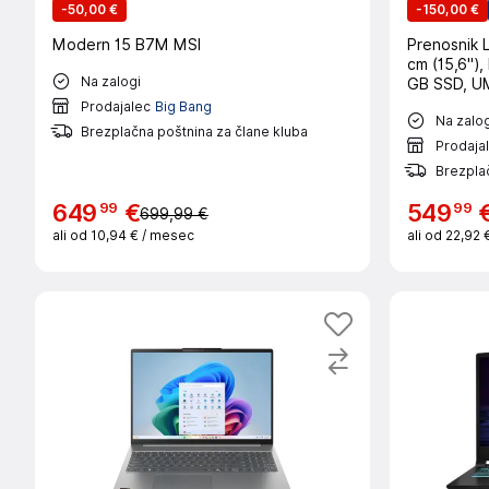
-
50,00 €
-
150,00 €
Modern 15 B7M MSI
Prenosnik LENOVO Idea
cm (15,6")
Na zalogi
GB SSD, U
Prodajalec
Big Bang
Na zalog
Brezplačna poštnina za člane kluba
Prodaja
Brezplač
99
99
649
€
549
699,99 €
ali od
10,94 €
/ mesec
ali od
22,92 