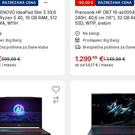
RAZREZANA CENA
-
50,00 €
RAZREZANA CENA
Pad Slim 3 39,6
Prenosnik HP OB7 16-az000
, Ryzen 5 40, 16 GB RAM, 512
240H, 40,6 cm (16"), 32 GB R
MA, W11H
SSD, W11P, srebrn
i
Na zalogi
lec
Big Bang
Prodajalec
Big Bang
na poštnina za člane kluba
Brezplačna poštnina za člane
99
€
1
.
299
€
699,99 €
1.349,99 €
€
/ mesec
ali od
54,17 €
/ mesec