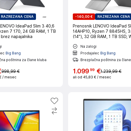
RAZREZANA CENA
-
140,00 €
RAZREZANA CENA
LENOVO IdeaPad Slim 3 40,6
Prenosnik LENOVO IdeaPad Sl
Ryzen 7 170, 24 GB RAM, 1 TB
14AHP10, Ryzen 7 8845HS, 3
 brez napajalnika
(14"), 32 GB RAM, 1 TB SSD, 
i
Na zalogi
lec
Big Bang
Prodajalec
Big Bang
na poštnina za člane kluba
Brezplačna poštnina za člane
99
€
1
.
099
€
998,99 €
1.239,99 €
 €
/ mesec
ali od
45,83 €
/ mesec