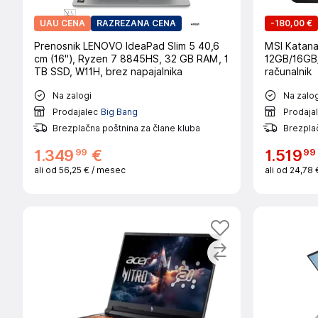
UAU CENA
RAZREZANA CENA
-
180,00 €
Prenosnik LENOVO IdeaPad Slim 5 40,6
MSI Katana
cm (16"), Ryzen 7 8845HS, 32 GB RAM, 1
12GB/16GB
TB SSD, W11H, brez napajalnika
računalnik
Na zalogi
Na zalog
Prodajalec
Big Bang
Prodaja
Brezplačna poštnina za člane kluba
Brezplač
99
99
1
.
349
€
1
.
519
ali od
56,25 €
/ mesec
ali od
24,78 