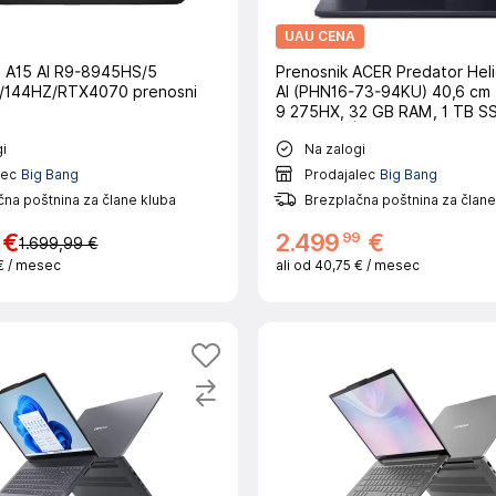
UAU CENA
 A15 AI R9-8945HS/5
Prenosnik ACER Predator Hel
/144HZ/RTX4070 prenosni
AI (PHN16-73-94KU) 40,6 cm (
9 275HX, 32 GB RAM, 1 TB S
5070, W11|Gaming
i
Na zalogi
lec
Big Bang
Prodajalec
Big Bang
na poštnina za člane kluba
Brezplačna poštnina za člane
99
€
2
.
499
€
1.699,99 €
€
/ mesec
ali od
40,75 €
/ mesec