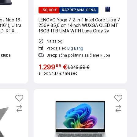
-
50,00 €
RAZREZANA CENA
ios Neo 16
LENOVO Yoga 7 2-in-1 Intel Core Ultra 7
16"), Ultra
256V 35,6 cm 14inch WUXGA OLED MT
SD, RTX
16GB 1TB UMA W11H Luna Grey 2y
Na zalogi
Prodajalec
Big Bang
 kluba
Brezplačna poštnina za člane kluba
99
1
.
299
€
1.349,99 €
ali od
54,17 €
/ mesec