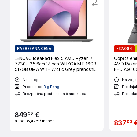
RAZREZANA CENA
-
37,00 €
LENOVO IdeaPad Flex 5 AMD Ryzen 7
Odprta emb
7730U 35,6cm 14inch WUXGA MT 16GB
AMD Ryzen
512GB UMA W11H Arctic Grey prenosni
FHD AG 16
računalnik
3050 6GB F
Na zalogi
Na voljo
računaln
Prodajalec
Big Bang
Prodaja
Brezplačna poštnina za člane kluba
Brezpla
99
849
€
ali od
35,42 €
/ mesec
00
837