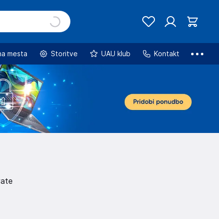
na mesta
Storitve
UAU klub
Kontakt
rate