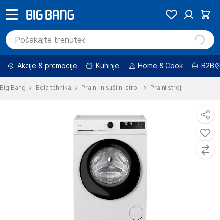
Akcije & promocije
Kuhinje
Home & Cook
B2B
Big Bang
Bela tehnika
Pralni in sušilni stroji
Pralni stroji