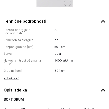
Tehnične podrobnosti
Razred energijske
A
učinkovitosti
Primeren za alergike
da
Razpon globine [cm]
50+ cm
Barva
bela
Največja hitrost ožemanja
1400 vrt./min
[RPM]
Globina [cm]
60.1
cm
Prikaži več
Opis izdelka
SOFT DRUM