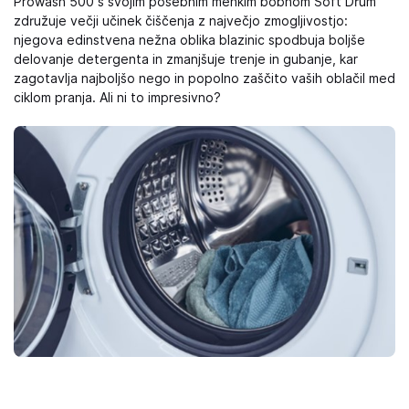
Prowash 500 s svojim posebnim mehkim bobnom Soft Drum
združuje večji učinek čiščenja z največjo zmogljivostjo:
njegova edinstvena nežna oblika blazinic spodbuja boljše
delovanje detergenta in zmanjšuje trenje in gubanje, kar
zagotavlja najboljšo nego in popolno zaščito vaših oblačil med
ciklom pranja. Ali ni to impresivno?