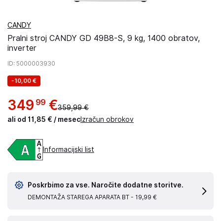
CANDY
Pralni stroj CANDY GD 49B8-S, 9 kg, 1400 obratov,
inverter
ID
: 5000003930
-
10,00 €
349
€
99
359,99 €
ali od 11,85 € / mesec
Izračun obrokov
Informacijski list
Poskrbimo za vse. Naročite dodatne storitve.
DEMONTAŽA STAREGA APARATA BT -
19,99 €