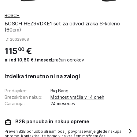
BOSCH
BOSCH HEZ9VDKE1 set za odvod zraka S-koleno
(60cm)
ID
: 20329968
115
€
00
ali od 10,80 € / mesec
Izračun obrokov
Izdelka trenutno ni na zalogi
Prodajalec
:
Big Bang
Brezskrben nakup
:
Možnost vračila v 14 dneh
Garancija
:
24 mesecev
B2B ponudba in nakup opreme
Preveri B2B ponudbo ali nam pošlji povpraševanje glede nakupa
opreme. Kontaktirali te bomo v najkrajšem možnem času.