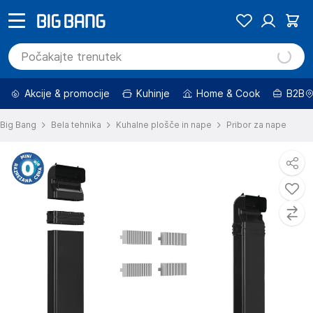
Akcije & promocije
Kuhinje
Home & Cook
B2B
Big Bang
Bela tehnika
Kuhalne plošče in nape
Pribor za nape