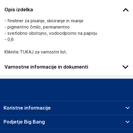
Opis izdelka
- fineliner za pisanje, skiciranje in risanje
- pigmentno črnilo, permanentno
- svetlobno obstojno, vodoodporno na papirju
- 0,6
Kliknite TUKAJ za varnostni list.
Varnostne informacije in dokumenti
Podatki o proizvajalcu
Podatki o proizvajalcu vključujejo informacije (naziv, naslov,
državo in elektronski naslov) povezane s proizvajalcem
izdelka.
Koristne informacije
Grupa MND Sp. z o.o.
13-200
Prodajna mesta
Podjetje Big Bang
PL
Splošni pogoji
kontakt@manada.pl