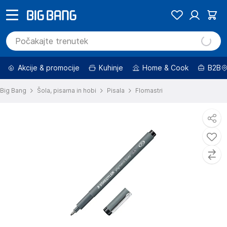
Akcije & promocije
Kuhinje
Home & Cook
B2B
Big Bang
Šola, pisarna in hobi
Pisala
Flomastri