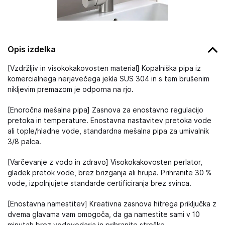
Opis izdelka
[Vzdržljiv in visokokakovosten material] Kopalniška pipa iz
komercialnega nerjavečega jekla SUS 304 in s tem brušenim
nikljevim premazom je odporna na rjo.
[Enoročna mešalna pipa] Zasnova za enostavno regulacijo
pretoka in temperature. Enostavna nastavitev pretoka vode
ali tople/hladne vode, standardna mešalna pipa za umivalnik
3/8 palca.
[Varčevanje z vodo in zdravo] Visokokakovosten perlator,
gladek pretok vode, brez brizganja ali hrupa. Prihranite 30 %
vode, izpolnjujete standarde certificiranja brez svinca.
[Enostavna namestitev] Kreativna zasnova hitrega priključka z
dvema glavama vam omogoča, da ga namestite sami v 10