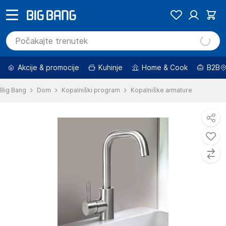
Akcije & promocije
Kuhinje
Home & Cook
B2B
Big Bang
Dom
Kopalniški program
Kopalniške armature