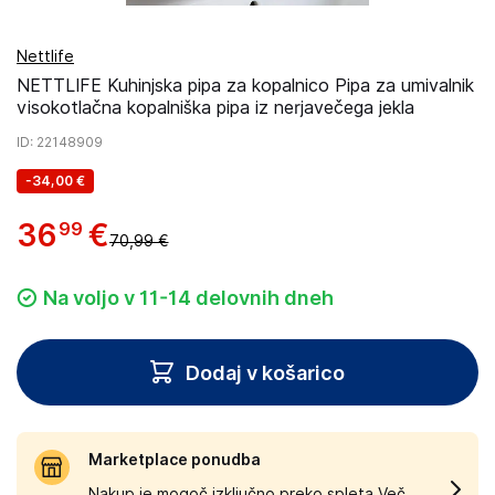
Nettlife
NETTLIFE Kuhinjska pipa za kopalnico Pipa za umivalnik
visokotlačna kopalniška pipa iz nerjavečega jekla
ID
: 22148909
-
34,00 €
36
€
99
70,99 €
Na voljo v 11-14 delovnih dneh
Dodaj v košarico
Marketplace ponudba
Nakup je mogoč izključno preko spleta.
Več