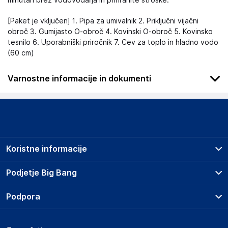
minutah brez vodovodarja in prihranite stroške.
[Paket je vključen] 1. Pipa za umivalnik 2. Priključni vijačni
obroč 3. Gumijasto O-obroč 4. Kovinski O-obroč 5. Kovinsko
tesnilo 6. Uporabniški priročnik 7. Cev za toplo in hladno vodo
(60 cm)
Varnostne informacije in dokumenti
Podatki o proizvajalcu
Podatki o proizvajalcu vključujejo informacije (naziv, naslov,
državo in elektronski naslov) povezane s proizvajalcem
izdelka.
Koristne informacije
NettCun GmbH
04129
Prodajna mesta
Podjetje Big Bang
Germany
Splošni pogoji
NettCun_GmbH@outlook.com
O podjetju
Podpora
Storitve
Kontakti
Dostava, vnos in odvoz
Odgovorna oseba v EU
Pogosta vprašanja
Družbena odgovornost
Načini plačila
Gospodarski subjekt s sedežem v EU, ki zagotavlja skladnost