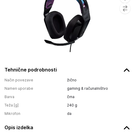
Tehnične podrobnosti
Način povezave
žično
Namen uporabe
gaming & računalništvo
Barva
črna
Teža [g]
240
g
Mikrofon
da
Opis izdelka