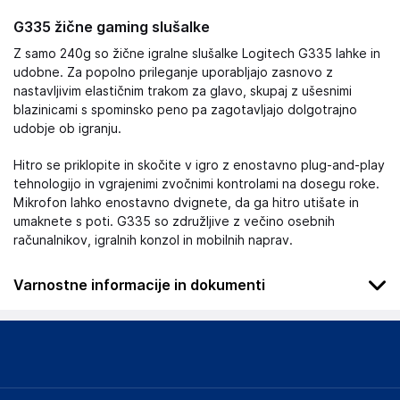
G335 žične gaming slušalke
Z samo 240g so žične igralne slušalke Logitech G335 lahke in
udobne. Za popolno prileganje uporabljajo zasnovo z
nastavljivim elastičnim trakom za glavo, skupaj z ušesnimi
blazinicami s spominsko peno pa zagotavljajo dolgotrajno
udobje ob igranju.
Hitro se priklopite in skočite v igro z enostavno plug-and-play
tehnologijo in vgrajenimi zvočnimi kontrolami na dosegu roke.
Mikrofon lahko enostavno dvignete, da ga hitro utišate in
umaknete s poti. G335 so združljive z večino osebnih
računalnikov, igralnih konzol in mobilnih naprav.
Varnostne informacije in dokumenti
Podatki o proizvajalcu
Podatki o proizvajalcu vključujejo informacije (naziv, naslov,
državo in elektronski naslov) povezane s proizvajalcem
izdelka.