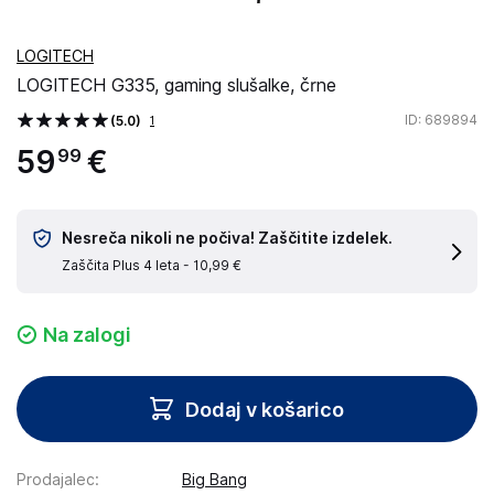
LOGITECH
LOGITECH G335, gaming slušalke, črne
ID
: 689894
(5.0)
1
59
€
99
Nesreča nikoli ne počiva! Zaščitite izdelek.
Zaščita Plus 4 leta -
10,99 €
Na zalogi
Dodaj v košarico
Prodajalec
:
Big Bang