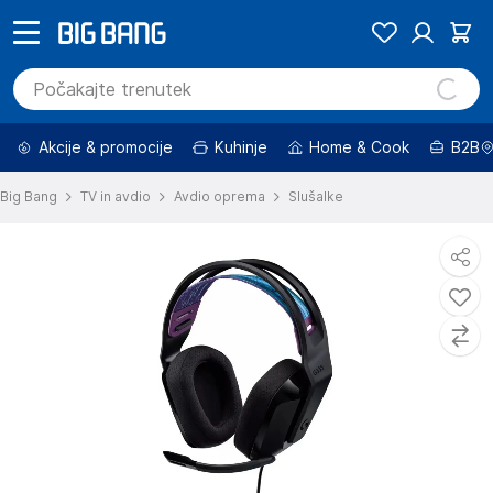
Akcije & promocije
Kuhinje
Home & Cook
B2B
Big Bang
TV in avdio
Avdio oprema
Slušalke