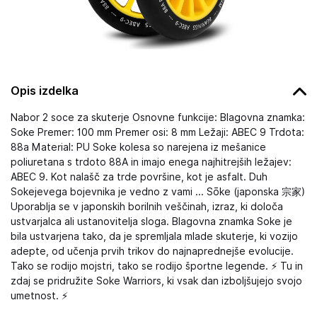
Opis izdelka
Nabor 2 soce za skuterje Osnovne funkcije: Blagovna znamka:
Soke Premer: 100 mm Premer osi: 8 mm Ležaji: ABEC 9 Trdota:
88a Material: PU Soke kolesa so narejena iz mešanice
poliuretana s trdoto 88A in imajo enega najhitrejših ležajev:
ABEC 9. Kot nalašč za trde površine, kot je asfalt. Duh
Sokejevega bojevnika je vedno z vami ... Sōke (japonska 宗家)
Uporablja se v japonskih borilnih veščinah, izraz, ki določa
ustvarjalca ali ustanovitelja sloga. Blagovna znamka Soke je
bila ustvarjena tako, da je spremljala mlade skuterje, ki vozijo
adepte, od učenja prvih trikov do najnaprednejše evolucije.
Tako se rodijo mojstri, tako se rodijo športne legende. ⚡ Tu in
zdaj se pridružite Soke Warriors, ki vsak dan izboljšujejo svojo
umetnost. ⚡