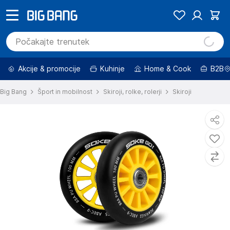
Akcije & promocije
Kuhinje
Home & Cook
B2B
Big Bang
Šport in mobilnost
Skiroji, rolke, rolerji
Skiroji