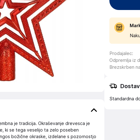
Mar
Naku
Prodajalec
:
Odpremlja iz 
Brezskrben n
Dostav
Standardna d
a je tradicija. Okraševanje drevesca je
e, ki se tega veselijo ta zelo poseben
ingos božične okraske, izdelane s pozornostjo