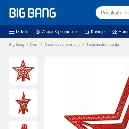
Izdelki
Akcije & promocije
Kuhinje
Home
Big Bang
Dom
Sezonska dekoracija
Božična dekoracija