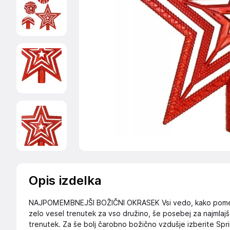
Opis izdelka
NAJPOMEMBNEJŠI BOŽIČNI OKRASEK Vsi vedo, kako pomembn
zelo vesel trenutek za vso družino, še posebej za najmlajš
trenutek. Za še bolj čarobno božično vzdušje izberite Spr