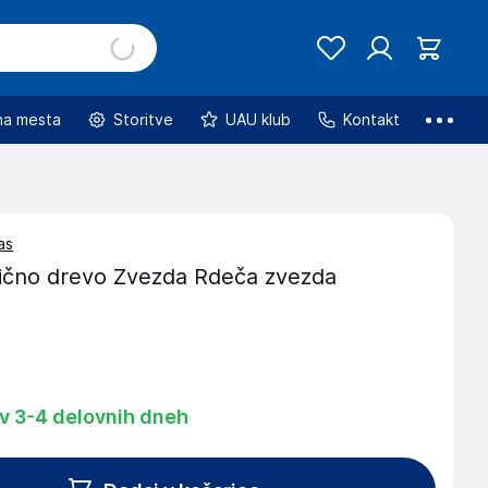
na mesta
Storitve
UAU klub
Kontakt
as
ično drevo Zvezda Rdeča zvezda
 v 3-4 delovnih dneh