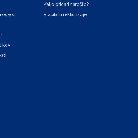
Kako oddati naročilo?
n odvoz
Vračila in reklamacije
e
elkov
sti