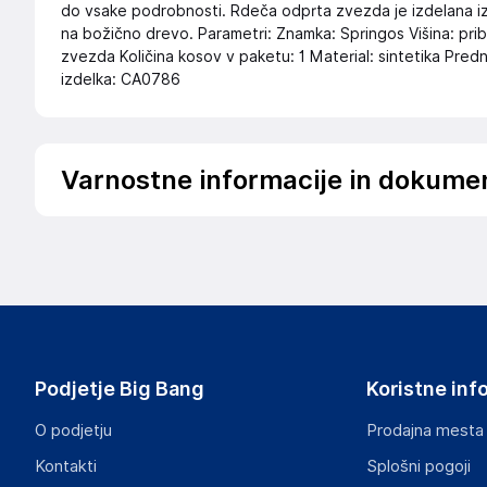
do vsake podrobnosti. Rdeča odprta zvezda je izdelana iz
na božično drevo. Parametri: Znamka: Springos Višina: pribl.
zvezda Količina kosov v paketu: 1 Material: sintetika Prednos
izdelka: CA0786
Varnostne informacije in dokume
Podatki o proizvajalcu
Podatki o proizvajalcu vključujejo informacije (naziv, nasl
proizvajalcem izdelka.
Globiz International Kft.
4002 Debrecen
Madžarska
Podjetje Big Bang
Koristne inf
info@globiz.hu
O podjetju
Prodajna mesta
Odgovorna oseba v EU
Kontakti
Splošni pogoji
Gospodarski subjekt s sedežem v EU, ki zagotavlja skladno