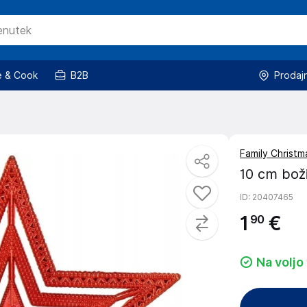
 & Cook
B2B
Prodaj
Family Christm
10 cm bož
ID
: 20407465
1
€
90
Na voljo