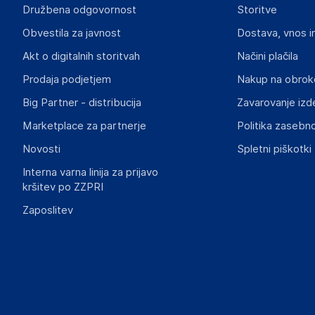
Družbena odgovornost
Storitve
Globiz International Kft.
Obvestila za javnost
Dostava, vnos i
4002 Debrecen
Madžarska
Akt o digitalnih storitvah
Načini plačila
info@globiz.hu
Prodaja podjetjem
Nakup na obrok
Big Partner - distribucija
Zavarovanje izd
Marketplace za partnerje
Politika zasebno
Novosti
Spletni piškotki
Interna varna linija za prijavo
kršitev po ZZPRI
Zaposlitev