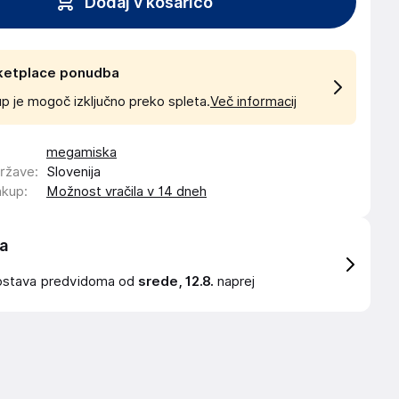
Dodaj v košarico
ketplace ponudba
p je mogoč izključno preko spleta.
Več informacij
megamiska
države
:
Slovenija
akup
:
Možnost vračila v 14 dneh
a
ostava
predvidoma od
srede, 12.8.
naprej