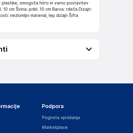
 plastike, omogoča hitro in varno postavitev
 10 cm Širina: pribl. 10 cm Barva: rdeča Dizajn:
ti: nezlomljiv material, lep dizajn Šifra
nti
ov, državo in elektronski naslov) povezane s
ormacije
Podpora
Pogosta vprašanja
Marketplace
st izdelka z zahtevanimi predpisi.