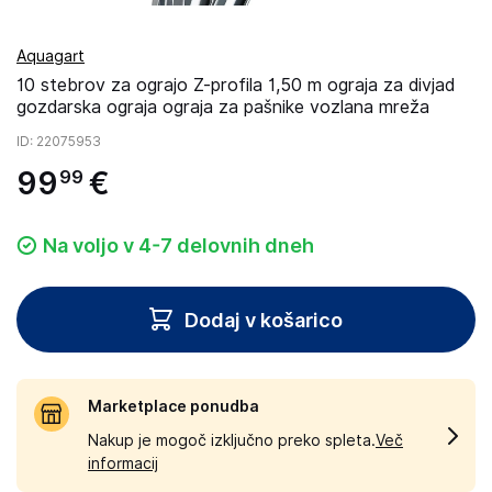
Aquagart
10 stebrov za ograjo Z-profila 1,50 m ograja za divjad
gozdarska ograja ograja za pašnike vozlana mreža
ID
: 22075953
99
€
99
Na voljo v 4-7 delovnih dneh
Dodaj v košarico
Marketplace ponudba
Nakup je mogoč izključno preko spleta.
Več
informacij