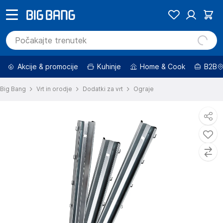
Akcije & promocije
Kuhinje
Home & Cook
B2B
Big Bang
Vrt in orodje
Dodatki za vrt
Ograje