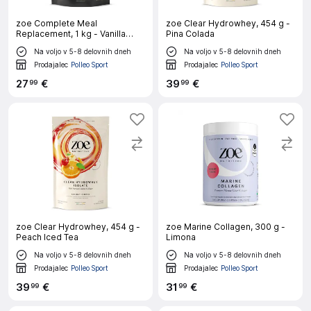
zoe Complete Meal
zoe Clear Hydrowhey, 454 g -
Replacement, 1 kg - Vanilla
Pina Colada
Gelato
Na voljo v 5-8 delovnih dneh
Na voljo v 5-8 delovnih dneh
Prodajalec
Polleo Sport
Prodajalec
Polleo Sport
27
€
39
€
99
99
zoe Clear Hydrowhey, 454 g -
zoe Marine Collagen, 300 g -
Peach Iced Tea
Limona
Na voljo v 5-8 delovnih dneh
Na voljo v 5-8 delovnih dneh
Prodajalec
Polleo Sport
Prodajalec
Polleo Sport
39
€
31
€
99
99