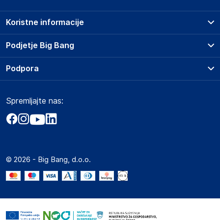
Koristne informacije
Prodajna mesta
Podjetje Big Bang
Splošni pogoji
O podjetju
Podpora
Storitve
Kontakti
Dostava, vnos in odvoz
Pogosta vprašanja
Družbena odgovornost
Načini plačila
Spremljajte nas:
Marketplace
Obvestila za javnost
Nakup na obroke
Kako oddati naročilo?
Akt o digitalnih storitvah
Zavarovanje izdelkov
Vračila in reklamacije
Prodaja podjetjem
Politika zasebnosti
Big Partner - distribucija
Spletni piškotki
© 2026 - Big Bang, d.o.o.
Marketplace za partnerje
Novosti
Interna varna linija za prijavo kršitev po ZZPRI
Zaposlitev