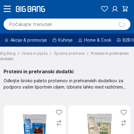
Akcije & promocije
Kuhinje
Home & Cook
B2B
Big Bang
Hrana in pijača
Športna prehrana
Proteini in prehranski
dodatki
Proteini in prehranski dodatki
Odkrijte široko paleto proteinov in prehranskih dodatkov za
podporo vašim športnim ciljem. Izbirate lahko med različnimi
izdelki, vključno s tistimi z znižanimi cenami. Filtrirajte rezultate
po ceni, znamki ali razpoložljivosti, ter sortirajte po priporočilu,
hitrosti dostave ali oceni.