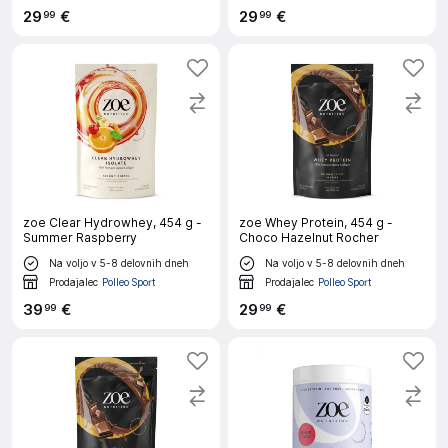
29
€
29
€
99
99
zoe Clear Hydrowhey, 454 g -
zoe Whey Protein, 454 g -
Summer Raspberry
Choco Hazelnut Rocher
Na voljo v 5-8 delovnih dneh
Na voljo v 5-8 delovnih dneh
Prodajalec
Polleo Sport
Prodajalec
Polleo Sport
39
€
29
€
99
99