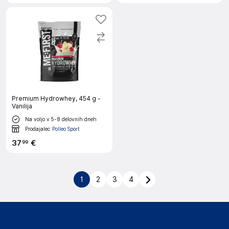
Premium Hydrowhey, 454 g -
Vanilija
Na voljo v 5-8 delovnih dneh
Prodajalec
Polleo Sport
37
€
99
1
2
3
4