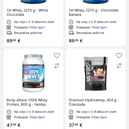
1st Whey, 2270 g - White
1st Whey, 2270 g - Chocolate
Chocolate
Banana
Na voljo v 5-8 delovnih dneh
Na voljo v 5-8 delovnih dneh
Prodajalec
Polleo Sport
Prodajalec
Polleo Sport
Brezplačna poštnina
Brezplačna poštnina
89
€
89
€
99
99
Body Attack 100% Whey
Premium Hydrowhey, 454 g -
Protein, 900 g - Vanilija
Čokolada
Na voljo v 5-8 delovnih dneh
Na voljo v 5-8 delovnih dneh
Prodajalec
Polleo Sport
Prodajalec
Polleo Sport
47
€
37
€
99
99