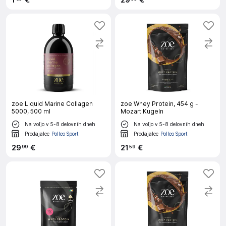
1
€
29
€
zoe Liquid Marine Collagen
zoe Whey Protein, 454 g -
5000, 500 ml
Mozart Kugeln
Na voljo v 5-8 delovnih dneh
Na voljo v 5-8 delovnih dneh
Prodajalec
Polleo Sport
Prodajalec
Polleo Sport
29
€
21
€
99
59