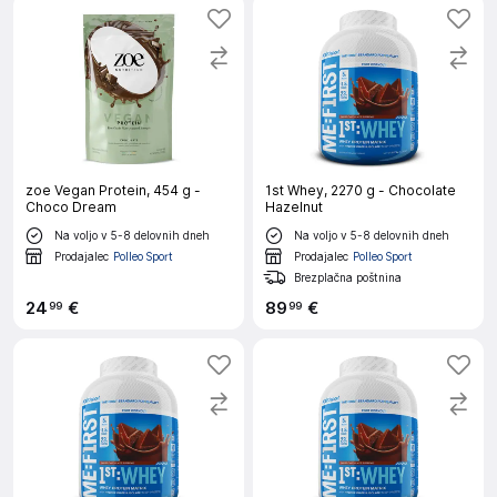
zoe Vegan Protein, 454 g -
1st Whey, 2270 g - Chocolate
Choco Dream
Hazelnut
Na voljo v 5-8 delovnih dneh
Na voljo v 5-8 delovnih dneh
Prodajalec
Polleo Sport
Prodajalec
Polleo Sport
Brezplačna poštnina
24
€
89
€
99
99