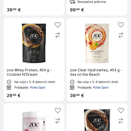
Brezplačna poštnina
39
€
99
€
99
99
zoe Whey Protein, 454 g -
zoe Clear Hydrowhey, 454 g -
Cookies N'Dream
Sex on the Beach
Na voljo v 5-8 delovnih dneh
Na voljo v 5-8 delovnih dneh
Prodajalec
Polleo Sport
Prodajalec
Polleo Sport
29
€
39
€
99
99