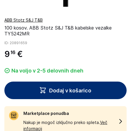
ABB Stotz S&J T&B
100 kosov. ABB Stotz S&J T&B kabelske vezalke
TY5242MR
ID
: 20891659
9
€
16
Na voljo v 2-5 delovnih dneh
Dodaj v košarico
Marketplace ponudba
Nakup je mogoč izključno preko spleta.
Več
informacij