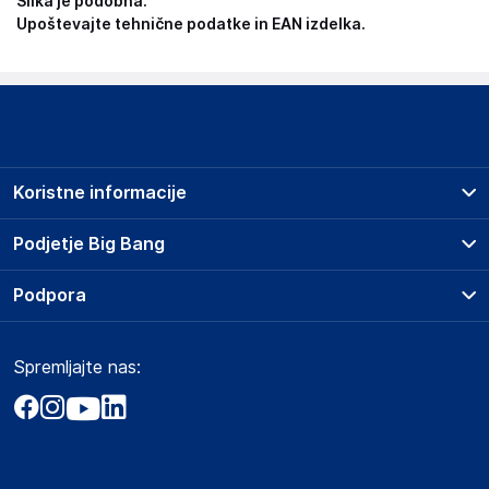
Slika je podobna.
Upoštevajte tehnične podatke in EAN izdelka.
Koristne informacije
Prodajna mesta
Podjetje Big Bang
Splošni pogoji
O podjetju
Podpora
Storitve
Kontakti
Dostava, vnos in odvoz
Pogosta vprašanja
Družbena odgovornost
Načini plačila
Spremljajte nas:
Marketplace
Obvestila za javnost
Nakup na obroke
Kako oddati naročilo?
Akt o digitalnih storitvah
Zavarovanje izdelkov
Vračila in reklamacije
Prodaja podjetjem
Politika zasebnosti
Big Partner - distribucija
Spletni piškotki