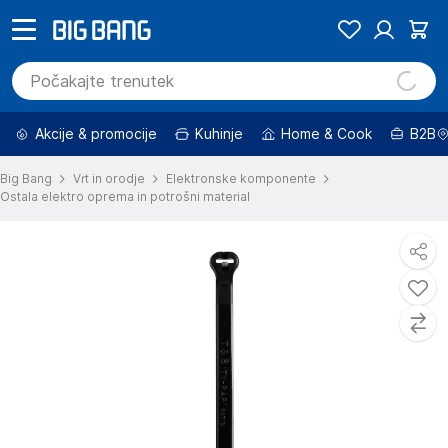
Akcije & promocije
Kuhinje
Home & Cook
B2B
Big Bang
Vrt in orodje
Elektronske komponente
Ostala elektro oprema in potrošni material