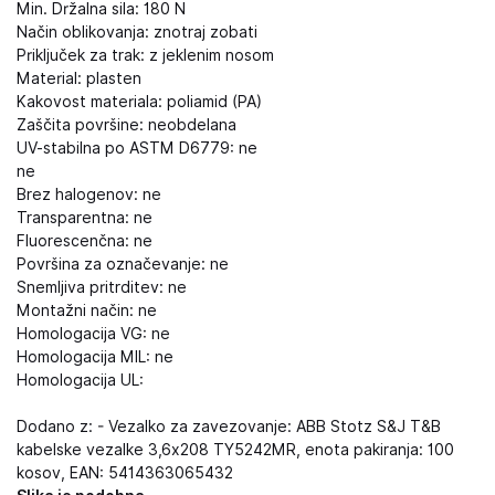
Min. Držalna sila: 180 N
Način oblikovanja: znotraj zobati
Priključek za trak: z jeklenim nosom
Material: plasten
Kakovost materiala: poliamid (PA)
Zaščita površine: neobdelana
UV-stabilna po ASTM D6779: ne
ne
Brez halogenov: ne
Transparentna: ne
Fluorescenčna: ne
Površina za označevanje: ne
Snemljiva pritrditev: ne
Montažni način: ne
Homologacija VG: ne
Homologacija MIL: ne
Homologacija UL:
Dodano z: - Vezalko za zavezovanje: ABB Stotz S&J T&B
kabelske vezalke 3,6x208 TY5242MR, enota pakiranja: 100
kosov, EAN: 5414363065432