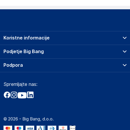
Koristne informacije
Prodajna mesta
Podjetje Big Bang
Splošni pogoji
O podjetju
Podpora
Storitve
Kontakti
Dostava, vnos in odvoz
Pogosta vprašanja
Družbena odgovornost
Načini plačila
Spremljajte nas:
Marketplace
Obvestila za javnost
Nakup na obroke
Kako oddati naročilo?
Akt o digitalnih storitvah
Zavarovanje izdelkov
Vračila in reklamacije
Prodaja podjetjem
Politika zasebnosti
Big Partner - distribucija
Spletni piškotki
© 2026 - Big Bang, d.o.o.
Marketplace za partnerje
Novosti