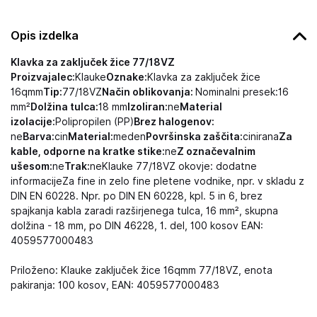
Opis izdelka
Klavka za zaključek žice 77/18VZ
Proizvajalec:
Klauke
Oznake:
Klavka za zaključek žice
16qmm
Tip:
77/18VZ
Način oblikovanja:
Nominalni presek:16
mm²
Dolžina tulca:
18 mm
Izoliran:
ne
Material
izolacije:
Polipropilen (PP)
Brez halogenov:
ne
Barva:
cin
Material:
meden
Površinska zaščita:
cinirana
Za
kable, odporne na kratke stike:
ne
Z označevalnim
ušesom:
ne
Trak:
neKlauke 77/18VZ okovje: dodatne
informacijeZa fine in zelo fine pletene vodnike, npr. v skladu z
DIN EN 60228. Npr. po DIN EN 60228, kpl. 5 in 6, brez
spajkanja kabla zaradi razširjenega tulca, 16 mm², skupna
dolžina - 18 mm, po DIN 46228, 1. del, 100 kosov EAN:
4059577000483
Priloženo: Klauke zaključek žice 16qmm 77/18VZ, enota
pakiranja: 100 kosov, EAN: 4059577000483