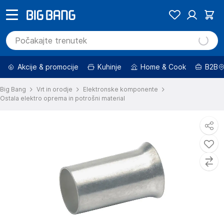
Akcije & promocije
Kuhinje
Home & Cook
B2B
Big Bang
Vrt in orodje
Elektronske komponente
Ostala elektro oprema in potrošni material