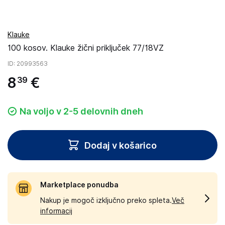
Klauke
100 kosov. Klauke žični priključek 77/18VZ
ID
: 20993563
8
€
39
Na voljo v 2-5 delovnih dneh
Dodaj v košarico
Marketplace ponudba
Nakup je mogoč izključno preko spleta.
Več
informacij