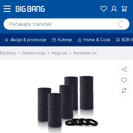
Akcije & promocije
Kuhinje
Home & Cook
B2B
Big Bang
Osebna nega
Nega las
Ravnalniki las