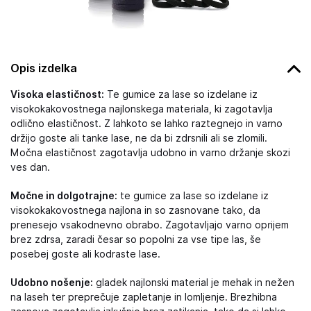
Opis izdelka
Visoka elastičnost:
Te gumice za lase so izdelane iz
visokokakovostnega najlonskega materiala, ki zagotavlja
odlično elastičnost. Z lahkoto se lahko raztegnejo in varno
držijo goste ali tanke lase, ne da bi zdrsnili ali se zlomili.
Močna elastičnost zagotavlja udobno in varno držanje skozi
ves dan.
Močne in dolgotrajne:
te gumice za lase so izdelane iz
visokokakovostnega najlona in so zasnovane tako, da
prenesejo vsakodnevno obrabo. Zagotavljajo varno oprijem
brez zdrsa, zaradi česar so popolni za vse tipe las, še
posebej goste ali kodraste lase.
Udobno nošenje:
gladek najlonski material je mehak in nežen
na laseh ter preprečuje zapletanje in lomljenje. Brezhibna