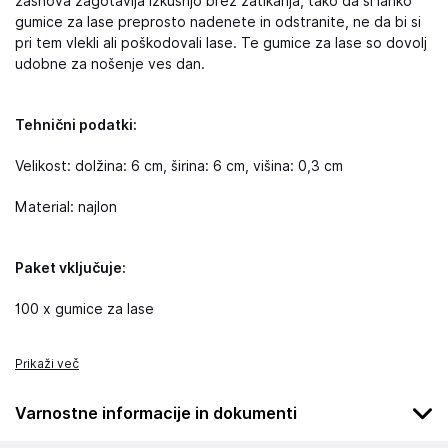
zasnova zagotavlja izkušnjo brez zatikanja, tako da si lahko
gumice za lase preprosto nadenete in odstranite, ne da bi si
pri tem vlekli ali poškodovali lase. Te gumice za lase so dovolj
udobne za nošenje ves dan.
Tehnični podatki:
Velikost: dolžina: 6 cm, širina: 6 cm, višina: 0,3 cm
Material: najlon
Paket vključuje:
100 x gumice za lase
Prikaži več
Varnostne informacije in dokumenti