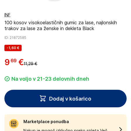
INF
100 kosov visokoelastičnih gumic za lase, najlonskih
trakov za lase za ženske in dekleta Black
ID
: 21872585
-
1,60 €
9
€
69
11,29 €
Na voljo v 21-23 delovnih dneh
Dodaj v košarico
Marketplace ponudba
Nakup je mogoč izključno preko spleta.
Več